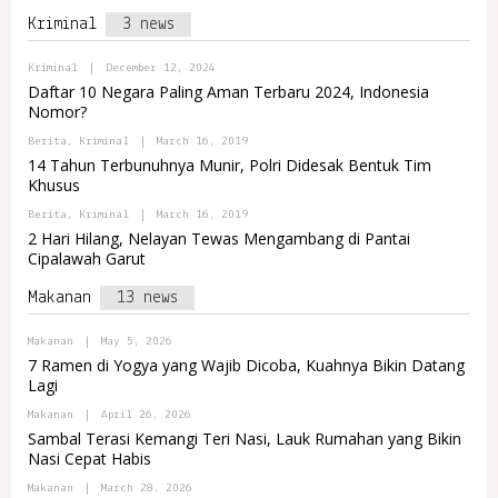
M
D
N
T
A
Kriminal
3 news
M
D
R
I
O
E
N
M
T
B
Kriminal
|
December 12, 2024
I
A
Y
N
Daftar 10 Negara Paling Aman Terbaru 2024, Indonesia
R
A
D
E
Nomor?
D
O
T
M
M
B
Berita
,
Kriminal
|
March 16, 2019
I
A
Y
N
14 Tahun Terbunuhnya Munir, Polri Didesak Bentuk Tim
R
P
I
E
Khusus
O
N
T
R
D
B
Berita
,
Kriminal
|
March 16, 2019
T
O
Y
A
2 Hari Hilang, Nelayan Tewas Mengambang di Pantai
M
P
L
A
Cipalawah Garut
O
R
R
R
E
E
T
Makanan
13 news
M
T
A
A
L
J
R
B
Makanan
|
May 5, 2026
A
E
Y
7 Ramen di Yogya yang Wajib Dicoba, Kuahnya Bikin Datang
M
P
Lagi
A
O
J
R
B
Makanan
|
April 26, 2026
A
T
Y
A
Sambal Terasi Kemangi Teri Nasi, Lauk Rumahan yang Bikin
P
L
Nasi Cepat Habis
O
R
R
E
B
Makanan
|
March 28, 2026
T
M