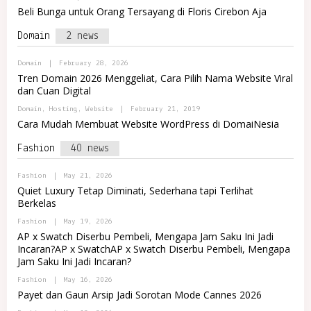
M
Y
N
Beli Bunga untuk Orang Tersayang di Floris Cirebon Aja
A
P
D
R
O
O
E
Domain
2 news
R
M
T
T
A
A
R
B
Domain
|
February 28, 2026
L
E
Y
R
T
Tren Domain 2026 Menggeliat, Cara Pilih Nama Website Viral
P
E
dan Cuan Digital
O
M
R
A
B
Domain
,
Hosting
,
Website
|
February 21, 2019
T
J
Y
A
Cara Mudah Membuat Website WordPress di DomaiNesia
A
P
L
O
R
Fashion
40 news
R
E
T
M
A
A
B
Fashion
|
May 21, 2026
L
J
Y
R
Quiet Luxury Tetap Diminati, Sederhana tapi Terlihat
A
P
E
Berkelas
O
M
R
A
B
Fashion
|
May 19, 2026
T
J
Y
A
AP x Swatch Diserbu Pembeli, Mengapa Jam Saku Ini Jadi
A
P
L
Incaran?AP x SwatchAP x Swatch Diserbu Pembeli, Mengapa
O
R
Jam Saku Ini Jadi Incaran?
R
E
T
M
A
B
Fashion
|
May 16, 2026
A
L
Y
J
Payet dan Gaun Arsip Jadi Sorotan Mode Cannes 2026
R
P
A
E
O