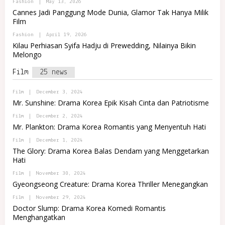
B
Fashion
|
May 13, 2026
M
R
Y
Cannes Jadi Panggung Mode Dunia, Glamor Tak Hanya Milik
A
T
P
J
A
Film
O
A
L
R
R
B
Fashion
|
April 19, 2026
T
E
Y
A
Kilau Perhiasan Syifa Hadju di Prewedding, Nilainya Bikin
M
P
L
Melongo
A
O
R
J
R
E
A
T
Film
25 news
M
A
A
L
J
R
B
Film
|
December 3, 2024
A
E
Y
Mr. Sunshine: Drama Korea Epik Kisah Cinta dan Patriotisme
M
A
A
D
B
Film
|
December 2, 2024
J
M
Y
Mr. Plankton: Drama Korea Romantis yang Menyentuh Hati
A
I
A
N
D
B
Film
|
December 1, 2024
I
M
Y
N
The Glory: Drama Korea Balas Dendam yang Menggetarkan
I
A
D
N
Hati
D
O
I
M
M
N
B
Film
|
November 30, 2024
I
A
D
Y
N
Gyeongseong Creature: Drama Korea Thriller Menegangkan
R
O
A
I
E
M
D
N
T
B
Film
|
November 29, 2024
A
M
D
Y
Doctor Slump: Drama Korea Komedi Romantis
R
I
O
A
E
N
Menghangatkan
M
D
T
I
A
M