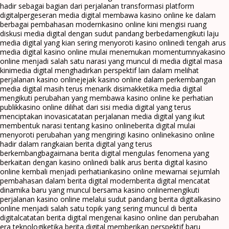
hadir sebagai bagian dari perjalanan transformasi platform
digital
pergeseran media digital membawa kasino online ke dalam
berbagai pembahasan modern
kasino online kini mengisi ruang
diskusi media digital dengan sudut pandang berbeda
mengikuti laju
media digital yang kian sering menyoroti kasino online
di tengah arus
media digital kasino online mulai menemukan momentumnya
kasino
online menjadi salah satu narasi yang muncul di media digital masa
kini
media digital menghadirkan perspektif lain dalam melihat
perjalanan kasino online
jejak kasino online dalam perkembangan
media digital masih terus menarik disimak
ketika media digital
mengikuti perubahan yang membawa kasino online ke perhatian
publik
kasino online dilihat dari sisi media digital yang terus
menciptakan inovasi
catatan perjalanan media digital yang ikut
membentuk narasi tentang kasino online
berita digital mulai
menyoroti perubahan yang mengiringi kasino online
kasino online
hadir dalam rangkaian berita digital yang terus
berkembang
bagaimana berita digital mengulas fenomena yang
berkaitan dengan kasino online
di balik arus berita digital kasino
online kembali menjadi perhatian
kasino online mewarnai sejumlah
pembahasan dalam berita digital modern
berita digital mencatat
dinamika baru yang muncul bersama kasino online
mengikuti
perjalanan kasino online melalui sudut pandang berita digital
kasino
online menjadi salah satu topik yang sering muncul di berita
digital
catatan berita digital mengenai kasino online dan perubahan
era teknologi
ketika berita digital memberikan perspektif baru