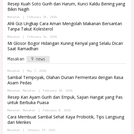
Y
A
Resep Kuah Soto Gurih dan Harum, Kunci Kaldu Bening yang
A
P
L
J
Bikin Nagih
O
R
A
R
E
B
Makanan
|
February 26, 2026
T
M
Y
A
Ahli Gizi Ungkap Cara Aman Mengolah Makanan Bersantan
A
P
L
J
Tanpa Takut Kolesterol
O
R
A
R
E
B
Makanan
|
February 24, 2026
T
M
Y
A
Mi Glosor Bogor Hidangan Kuning Kenyal yang Selalu Dicari
A
P
L
J
Saat Ramadhan
O
R
A
R
E
T
Masakan
9 news
M
A
A
L
J
R
B
Masakan
|
May 7, 2026
A
E
Y
Sambal Tempoyak, Olahan Durian Fermentasi dengan Rasa
M
P
Asam Pedas
A
O
J
R
B
Makanan
,
Masakan
|
February 18, 2026
A
T
Y
A
Resep Kari Ayam Gurih dan Empuk, Sajian Hangat yang Pas
P
L
untuk Berbuka Puasa
O
R
R
E
B
Makanan
,
Masakan
|
February 8, 2026
T
M
Y
A
Cara Membuat Sambal Sehat Kaya Probiotik, Tips Langsung
A
P
L
J
dari Menkes
O
R
A
R
E
B
Masakan
|
January 19, 2024
T
M