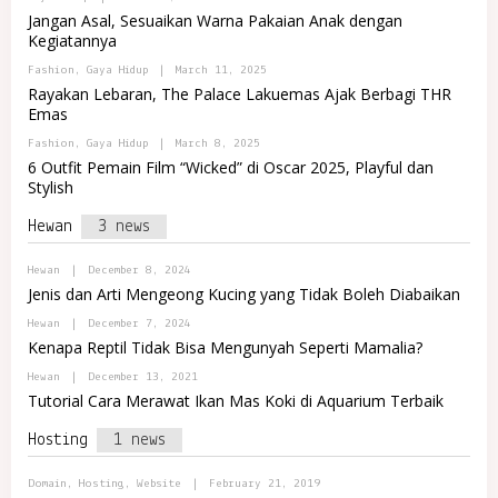
M
Y
A
Jangan Asal, Sesuaikan Warna Pakaian Anak dengan
A
P
L
J
Kegiatannya
O
R
A
R
E
B
Fashion
,
Gaya Hidup
|
March 11, 2025
T
M
Y
A
Rayakan Lebaran, The Palace Lakuemas Ajak Berbagi THR
A
P
L
J
Emas
O
R
A
R
E
B
Fashion
,
Gaya Hidup
|
March 8, 2025
T
M
Y
A
6 Outfit Pemain Film “Wicked” di Oscar 2025, Playful dan
A
P
L
J
Stylish
O
R
A
R
E
T
Hewan
3 news
M
A
A
L
J
R
B
Hewan
|
December 8, 2024
A
E
Y
Jenis dan Arti Mengeong Kucing yang Tidak Boleh Diabaikan
M
A
A
D
B
Hewan
|
December 7, 2024
J
M
Y
Kenapa Reptil Tidak Bisa Mengunyah Seperti Mamalia?
A
I
A
N
D
B
Hewan
|
December 13, 2021
I
M
Y
N
Tutorial Cara Merawat Ikan Mas Koki di Aquarium Terbaik
I
P
D
N
O
O
I
Hosting
1 news
R
M
N
T
A
D
A
R
O
B
Domain
,
Hosting
,
Website
|
L
February 21, 2019
E
M