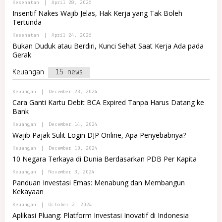
B
Kesehatan
|
April 28, 2026
T
M
Y
A
Insentif Nakes Wajib Jelas, Hak Kerja yang Tak Boleh
A
P
L
J
Tertunda
O
R
A
R
E
B
Kesehatan
|
April 24, 2026
T
M
Y
A
Bukan Duduk atau Berdiri, Kunci Sehat Saat Kerja Ada pada
A
P
L
J
Gerak
O
R
A
R
E
T
Keuangan
15 news
M
A
A
L
J
R
B
Keuangan
|
December 23, 2024
A
E
Y
Cara Ganti Kartu Debit BCA Expired Tanpa Harus Datang ke
M
A
Bank
A
D
J
M
B
Keuangan
|
December 14, 2024
A
I
Y
N
Wajib Pajak Sulit Login DJP Online, Apa Penyebabnya?
A
I
D
N
B
Keuangan
|
December 10, 2024
M
D
Y
10 Negara Terkaya di Dunia Berdasarkan PDB Per Kapita
I
O
A
N
M
D
B
Keuangan
|
November 3, 2024
I
A
M
Y
N
Panduan Investasi Emas: Menabung dan Membangun
R
I
A
D
E
N
Kekayaan
D
O
T
I
M
M
N
B
Keuangan
|
October 2, 2024
I
A
D
Y
N
Aplikasi Pluang: Platform Investasi Inovatif di Indonesia
R
O
A
I
E