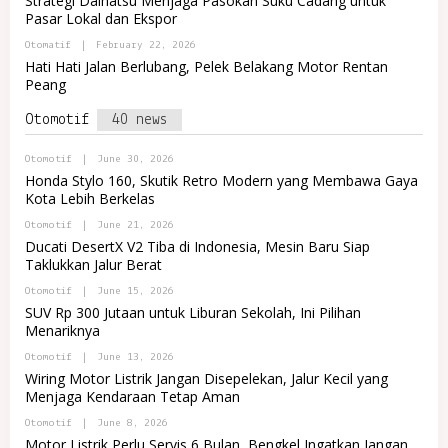
Strategi Daihatsu Menjaga Pasokan Suku Cadang untuk
P
L
J
Pasar Lokal dan Ekspor
O
R
A
R
E
B
Otomatif
|
February 22, 2026
T
M
Y
A
Hati Hati Jalan Berlubang, Pelek Belakang Motor Rentan
A
P
L
J
Peang
O
R
A
R
E
T
Otomotif
40 news
M
A
A
L
J
R
B
Otomotif
|
June 30, 2026
A
E
Y
Honda Stylo 160, Skutik Retro Modern yang Membawa Gaya
M
P
Kota Lebih Berkelas
A
O
J
R
B
Otomotif
|
June 21, 2026
A
T
Y
A
Ducati DesertX V2 Tiba di Indonesia, Mesin Baru Siap
P
L
Taklukkan Jalur Berat
O
R
R
E
B
Otomotif
|
June 15, 2026
T
M
Y
A
SUV Rp 300 Jutaan untuk Liburan Sekolah, Ini Pilihan
A
P
L
J
Menariknya
O
R
A
R
E
B
Otomotif
|
June 13, 2026
T
M
Y
A
Wiring Motor Listrik Jangan Disepelekan, Jalur Kecil yang
A
P
L
J
Menjaga Kendaraan Tetap Aman
O
R
A
R
E
B
Otomotif
|
June 8, 2026
T
M
Y
A
Motor Listrik Perlu Servis 6 Bulan, Bengkel Ingatkan Jangan
A