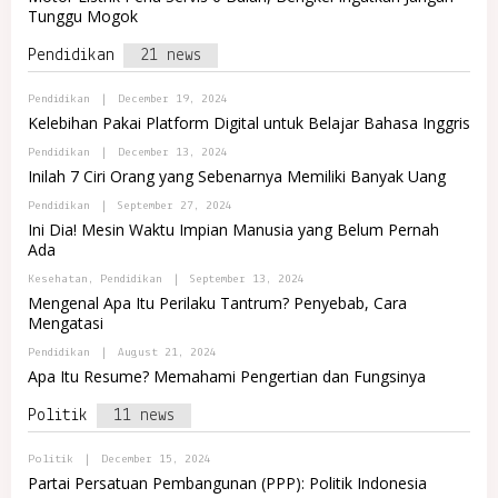
P
L
J
Tunggu Mogok
O
R
A
R
E
T
Pendidikan
21 news
M
A
A
L
J
R
B
Pendidikan
|
December 19, 2024
A
E
Y
Kelebihan Pakai Platform Digital untuk Belajar Bahasa Inggris
M
A
A
D
B
Pendidikan
|
December 13, 2024
J
M
Y
Inilah 7 Ciri Orang yang Sebenarnya Memiliki Banyak Uang
A
I
A
N
D
B
Pendidikan
|
September 27, 2024
I
M
Y
N
Ini Dia! Mesin Waktu Impian Manusia yang Belum Pernah
I
A
D
N
Ada
D
O
I
M
M
N
B
Kesehatan
,
Pendidikan
|
September 13, 2024
I
A
D
Y
N
Mengenal Apa Itu Perilaku Tantrum? Penyebab, Cara
R
O
A
I
E
Mengatasi
M
D
N
T
A
M
D
B
Pendidikan
|
August 21, 2024
R
I
O
Y
E
N
Apa Itu Resume? Memahami Pengertian dan Fungsinya
M
A
T
I
A
D
N
R
Politik
11 news
M
D
E
I
O
T
N
M
B
Politik
|
December 15, 2024
I
A
Y
N
Partai Persatuan Pembangunan (PPP): Politik Indonesia
R
A
D
E