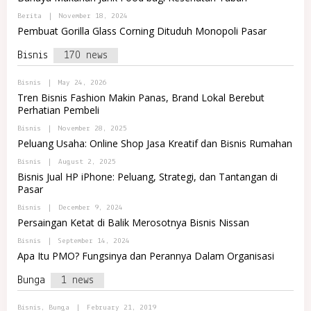
P
L
J
O
R
B
Berita
|
November 18, 2024
A
R
E
Y
Pembuat Gorilla Glass Corning Dituduh Monopoli Pasar
T
M
A
A
A
D
L
J
Bisnis
170 news
M
R
A
I
E
N
M
B
Bisnis
|
May 24, 2026
I
A
Y
N
Tren Bisnis Fashion Makin Panas, Brand Lokal Berebut
J
P
D
Perhatian Pembeli
A
O
O
R
M
B
Bisnis
|
November 28, 2025
T
A
Y
A
Peluang Usaha: Online Shop Jasa Kreatif dan Bisnis Rumahan
R
P
L
E
O
R
T
B
Bisnis
|
August 2, 2025
R
E
Y
Bisnis Jual HP iPhone: Peluang, Strategi, dan Tantangan di
T
M
P
A
Pasar
A
O
L
J
R
R
B
Bisnis
|
December 9, 2024
A
T
E
Y
A
Persaingan Ketat di Balik Merosotnya Bisnis Nissan
M
A
L
A
D
R
B
Bisnis
|
September 14, 2024
J
M
E
Y
Apa Itu PMO? Fungsinya dan Perannya Dalam Organisasi
A
I
M
A
N
A
D
I
J
Bunga
1 news
M
N
A
I
D
N
O
B
Bisnis
,
Bunga
|
February 21, 2019
I