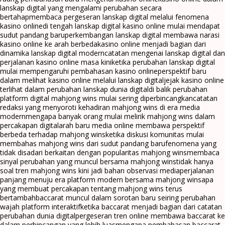
lanskap digital yang mengalami perubahan secara
bertahap
membaca pergeseran lanskap digital melalui fenomena
kasino online
di tengah lanskap digital kasino online mulai mendapat
sudut pandang baru
perkembangan lanskap digital membawa narasi
kasino online ke arah berbeda
kasino online menjadi bagian dari
dinamika lanskap digital modern
catatan mengenai lanskap digital dan
perjalanan kasino online masa kini
ketika perubahan lanskap digital
mulai mempengaruhi pembahasan kasino online
perspektif baru
dalam melihat kasino online melalui lanskap digital
jejak kasino online
terlihat dalam perubahan lanskap dunia digital
di balik perubahan
platform digital mahjong wins mulai sering diperbincangkan
catatan
redaksi yang menyoroti kehadiran mahjong wins di era media
modern
mengapa banyak orang mulai melirik mahjong wins dalam
percakapan digital
arah baru media online membawa perspektif
berbeda terhadap mahjong wins
ketika diskusi komunitas mulai
membahas mahjong wins dari sudut pandang baru
fenomena yang
tidak disadari berkaitan dengan popularitas mahjong wins
membaca
sinyal perubahan yang muncul bersama mahjong wins
tidak hanya
soal tren mahjong wins kini jadi bahan observasi media
perjalanan
panjang menuju era platform modern bersama mahjong wins
apa
yang membuat percakapan tentang mahjong wins terus
bertambah
baccarat muncul dalam sorotan baru seiring perubahan
wajah platform interaktif
ketika baccarat menjadi bagian dari catatan
perubahan dunia digital
pergeseran tren online membawa baccarat ke
dalam perbincangan yang lebih luas
mengapa pembahasan baccarat