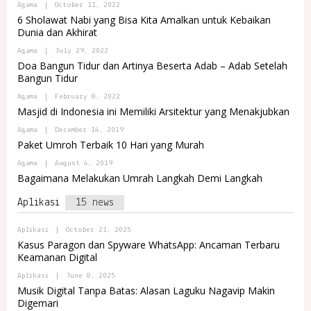
M
L
B
Agama
|
October 11, 2022
L
A
R
Y
R
6 Sholawat Nabi yang Bisa Kita Amalkan untuk Kebaikan
J
E
P
E
Dunia dan Akhirat
A
M
O
M
A
R
A
J
B
Agama
|
July 29, 2022
T
J
A
Y
A
Doa Bangun Tidur dan Artinya Beserta Adab – Adab Setelah
A
P
L
Bangun Tidur
O
R
R
E
B
Agama
|
February 8, 2022
T
M
Y
A
Masjid di Indonesia ini Memiliki Arsitektur yang Menakjubkan
A
P
L
J
O
R
B
Agama
|
December 14, 2019
A
R
E
Y
Paket Umroh Terbaik 10 Hari yang Murah
T
M
P
A
A
O
B
Agama
|
August 4, 2019
L
J
R
Y
R
Bagaimana Melakukan Umrah Langkah Demi Langkah
A
T
P
E
A
O
M
L
Aplikasi
15 news
R
A
R
T
J
E
A
A
M
B
Aplikasi
|
October 21, 2025
L
A
Y
R
Kasus Paragon dan Spyware WhatsApp: Ancaman Terbaru
J
P
E
Keamanan Digital
A
O
M
R
A
B
Aplikasi
|
June 8, 2025
T
J
Y
A
Musik Digital Tanpa Batas: Alasan Laguku Nagavip Makin
A
P
L
Digemari
O
R