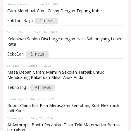
O
R
B
Resep Masakan
|
June 22, 2022
R
E
Y
Cara Membuat Cumi Crispy Dengan Tepung Kobe
T
M
P
A
A
O
L
J
Sablon Baju
1 news
R
R
A
T
E
A
M
B
Sablon Baju
|
April 14, 2022
L
A
Y
R
Kelebihan Sablon Discharge dengan Hasil Sablon yang Lebih
J
P
E
Rata
A
O
M
R
A
T
J
Sekolah
1 news
A
A
L
R
B
Sekolah
|
August 4, 2023
E
Y
Masa Depan Cerah: Memilih Sekolah Terbaik untuk
M
P
Mendukung Bakat dan Minat Anak Anda
A
O
J
R
A
T
Teknologi
91 news
A
L
R
B
Teknologi
|
August 7, 2026
E
Y
Robot China Kini Bisa Merasakan Sentuhan, Kulit Elektronik
M
P
Jadi Kunci
A
O
J
R
B
Teknologi
|
July 23, 2026
A
T
Y
A
AI Anthropic Bantu Pecahkan Teka Teki Matematika Berusia
P
L
87 Tahun
O