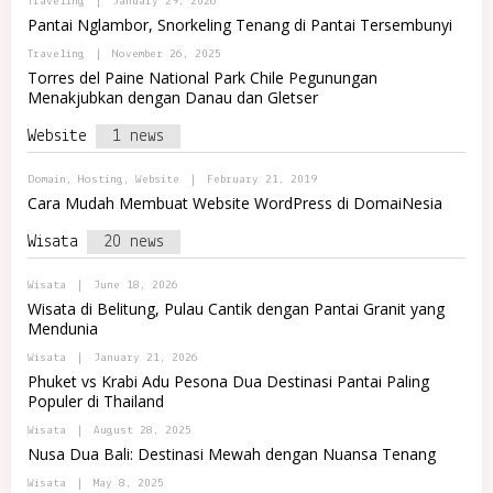
B
Traveling
|
January 29, 2026
A
R
E
Y
Pantai Nglambor, Snorkeling Tenang di Pantai Tersembunyi
T
M
P
A
A
O
B
Traveling
|
November 26, 2025
L
J
R
Y
R
Torres del Paine National Park Chile Pegunungan
A
T
P
E
A
Menakjubkan dengan Danau dan Gletser
O
M
L
R
A
R
T
J
Website
1 news
E
A
A
M
L
A
R
B
Domain
,
Hosting
,
Website
|
February 21, 2019
J
E
Y
Cara Mudah Membuat Website WordPress di DomaiNesia
A
M
P
A
O
J
Wisata
20 news
R
A
T
A
B
Wisata
|
June 18, 2026
L
Y
R
Wisata di Belitung, Pulau Cantik dengan Pantai Granit yang
P
E
Mendunia
O
M
R
A
B
Wisata
|
January 21, 2026
T
J
Y
A
Phuket vs Krabi Adu Pesona Dua Destinasi Pantai Paling
A
P
L
Populer di Thailand
O
R
R
E
B
Wisata
|
August 28, 2025
T
M
Y
A
Nusa Dua Bali: Destinasi Mewah dengan Nuansa Tenang
A
P
L
J
O
R
B
Wisata
|
May 8, 2025
A
R