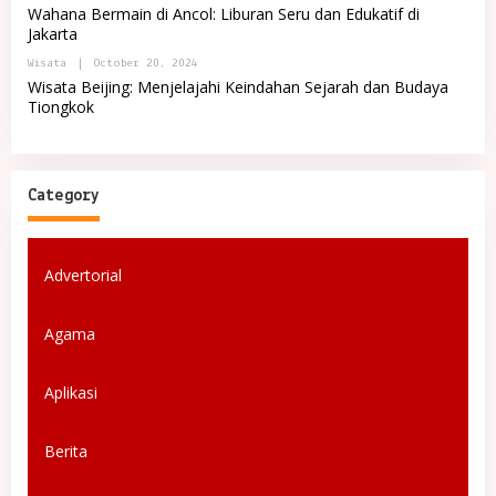
E
Y
Wahana Bermain di Ancol: Liburan Seru dan Edukatif di
T
M
P
A
Jakarta
A
O
L
J
R
R
B
Wisata
|
October 20, 2024
A
T
E
Y
A
Wisata Beijing: Menjelajahi Keindahan Sejarah dan Budaya
M
A
L
Tiongkok
A
D
R
J
M
E
A
I
M
N
A
I
J
N
A
Category
D
O
M
A
R
Advertorial
E
T
Agama
Aplikasi
Berita