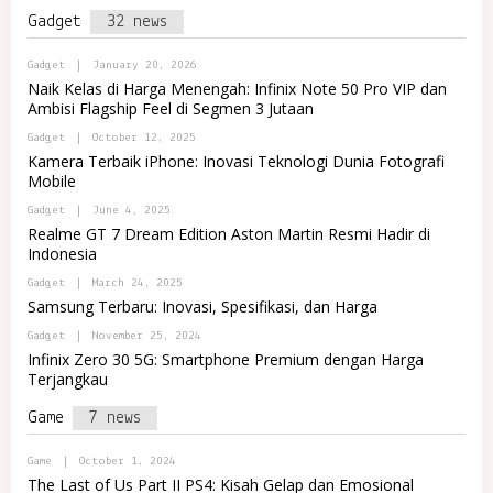
N
R
I
Gadget
32 news
D
E
N
O
T
I
M
N
B
Gadget
|
January 20, 2026
A
D
Y
Naik Kelas di Harga Menengah: Infinix Note 50 Pro VIP dan
R
O
P
E
Ambisi Flagship Feel di Segmen 3 Jutaan
M
O
T
A
R
B
Gadget
|
October 12, 2025
R
T
Y
E
A
Kamera Terbaik iPhone: Inovasi Teknologi Dunia Fotografi
P
T
L
Mobile
O
R
R
E
B
Gadget
|
June 4, 2025
T
M
Y
A
Realme GT 7 Dream Edition Aston Martin Resmi Hadir di
A
P
L
J
Indonesia
O
R
A
R
E
B
Gadget
|
March 24, 2025
T
M
Y
A
Samsung Terbaru: Inovasi, Spesifikasi, dan Harga
A
P
L
J
O
R
B
Gadget
|
November 25, 2024
A
R
E
Y
Infinix Zero 30 5G: Smartphone Premium dengan Harga
T
M
A
A
Terjangkau
A
D
L
J
M
R
A
I
Game
7 news
E
N
M
I
A
N
B
Game
|
October 1, 2024
J
D
Y
The Last of Us Part II PS4: Kisah Gelap dan Emosional
A
O
A