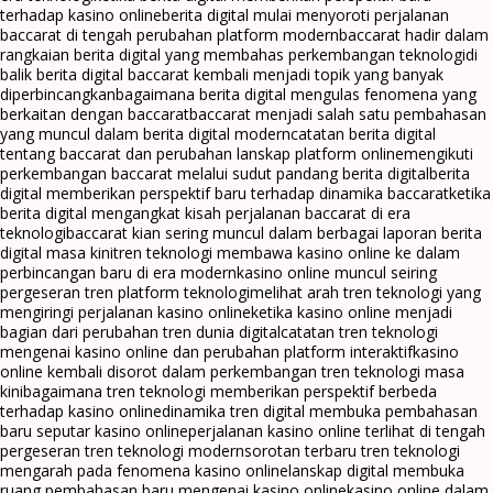
terhadap kasino online
berita digital mulai menyoroti perjalanan
baccarat di tengah perubahan platform modern
baccarat hadir dalam
rangkaian berita digital yang membahas perkembangan teknologi
di
balik berita digital baccarat kembali menjadi topik yang banyak
diperbincangkan
bagaimana berita digital mengulas fenomena yang
berkaitan dengan baccarat
baccarat menjadi salah satu pembahasan
yang muncul dalam berita digital modern
catatan berita digital
tentang baccarat dan perubahan lanskap platform online
mengikuti
perkembangan baccarat melalui sudut pandang berita digital
berita
digital memberikan perspektif baru terhadap dinamika baccarat
ketika
berita digital mengangkat kisah perjalanan baccarat di era
teknologi
baccarat kian sering muncul dalam berbagai laporan berita
digital masa kini
tren teknologi membawa kasino online ke dalam
perbincangan baru di era modern
kasino online muncul seiring
pergeseran tren platform teknologi
melihat arah tren teknologi yang
mengiringi perjalanan kasino online
ketika kasino online menjadi
bagian dari perubahan tren dunia digital
catatan tren teknologi
mengenai kasino online dan perubahan platform interaktif
kasino
online kembali disorot dalam perkembangan tren teknologi masa
kini
bagaimana tren teknologi memberikan perspektif berbeda
terhadap kasino online
dinamika tren digital membuka pembahasan
baru seputar kasino online
perjalanan kasino online terlihat di tengah
pergeseran tren teknologi modern
sorotan terbaru tren teknologi
mengarah pada fenomena kasino online
lanskap digital membuka
ruang pembahasan baru mengenai kasino online
kasino online dalam