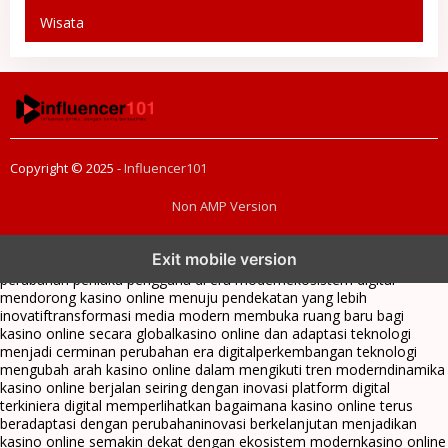
Wisata
Copyright © 2025 -
Influencer101
Non AMP Version
kasino online menjadi bagian dari transformasi ekosistem digital
Exit mobile version
yang terus berkembang
perkembangan kasino online mencerminkan
perubahan perilaku pengguna di era modern
ekosistem digital
mendorong kasino online menuju pendekatan yang lebih
inovatif
transformasi media modern membuka ruang baru bagi
kasino online secara global
kasino online dan adaptasi teknologi
menjadi cerminan perubahan era digital
perkembangan teknologi
mengubah arah kasino online dalam mengikuti tren modern
dinamika
kasino online berjalan seiring dengan inovasi platform digital
terkini
era digital memperlihatkan bagaimana kasino online terus
beradaptasi dengan perubahan
inovasi berkelanjutan menjadikan
kasino online semakin dekat dengan ekosistem modern
kasino online