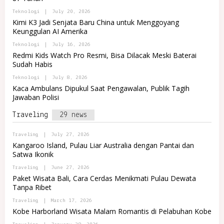
R
R
E
B
Teknologi
|
July 20, 2026
T
M
Y
A
Kimi K3 Jadi Senjata Baru China untuk Menggoyang
A
P
L
J
Keunggulan AI Amerika
O
R
A
R
E
B
Teknologi
|
July 16, 2026
T
M
Y
A
Redmi Kids Watch Pro Resmi, Bisa Dilacak Meski Baterai
A
P
L
J
Sudah Habis
O
R
A
R
E
B
Teknologi
|
July 8, 2026
T
M
Y
A
Kaca Ambulans Dipukul Saat Pengawalan, Publik Tagih
A
P
L
J
Jawaban Polisi
O
R
A
R
E
T
Traveling
29 news
M
A
A
L
J
R
B
Traveling
|
July 27, 2026
A
E
Y
Kangaroo Island, Pulau Liar Australia dengan Pantai dan
M
P
Satwa Ikonik
A
O
J
R
B
Traveling
|
June 27, 2026
A
T
Y
A
Paket Wisata Bali, Cara Cerdas Menikmati Pulau Dewata
P
L
Tanpa Ribet
O
R
R
E
B
Traveling
|
March 17, 2026
T
M
Y
A
Kobe Harborland Wisata Malam Romantis di Pelabuhan Kobe
A
P
L
J
O
R