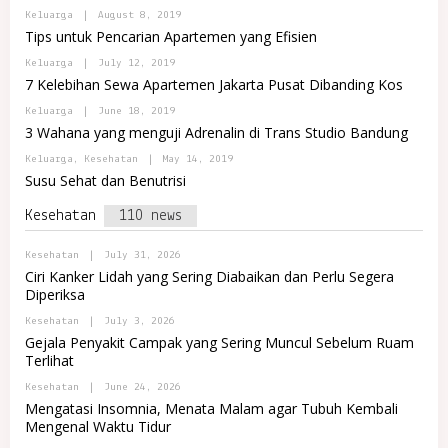
J
M
B
Keluarga
|
August 8, 2019
A
I
Y
N
Tips untuk Pencarian Apartemen yang Efisien
P
I
O
N
B
Keluarga
|
July 12, 2019
R
D
Y
7 Kelebihan Sewa Apartemen Jakarta Pusat Dibanding Kos
T
O
P
A
M
O
B
Keluarga
|
June 18, 2019
L
A
R
Y
R
3 Wahana yang menguji Adrenalin di Trans Studio Bandung
R
T
P
E
E
A
O
M
T
B
Keluarga
,
Kesehatan
|
May 14, 2019
L
R
A
Y
R
Susu Sehat dan Benutrisi
T
J
P
E
A
A
O
M
L
Kesehatan
110 news
R
A
R
T
J
E
A
A
M
B
Kesehatan
|
July 31, 2026
L
A
Y
R
Ciri Kanker Lidah yang Sering Diabaikan dan Perlu Segera
J
P
E
Diperiksa
A
O
M
R
A
B
Kesehatan
|
July 3, 2026
T
J
Y
A
Gejala Penyakit Campak yang Sering Muncul Sebelum Ruam
A
P
L
Terlihat
O
R
R
E
B
Kesehatan
|
June 24, 2026
T
M
Y
A
Mengatasi Insomnia, Menata Malam agar Tubuh Kembali
A
P
L
J
Mengenal Waktu Tidur
O
R
A
R
E