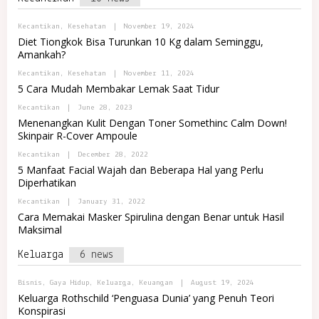
T
J
A
A
B
Kecantikan
,
Kesehatan
|
November 19, 2024
L
Y
R
Diet Tiongkok Bisa Turunkan 10 Kg dalam Seminggu,
A
E
Amankah?
D
M
M
A
B
Kecantikan
,
Kesehatan
|
November 11, 2024
I
J
Y
N
5 Cara Mudah Membakar Lemak Saat Tidur
A
A
I
D
N
B
Kecantikan
|
June 28, 2023
M
D
Y
Menenangkan Kulit Dengan Toner Somethinc Calm Down!
I
O
P
N
Skinpair R-Cover Ampoule
M
O
I
A
R
N
B
Kecantikan
|
December 28, 2022
R
T
D
Y
E
A
5 Manfaat Facial Wajah dan Beberapa Hal yang Perlu
O
P
T
L
Diperhatikan
M
O
R
A
R
E
B
Kecantikan
|
January 31, 2022
R
T
M
Y
E
A
Cara Memakai Masker Spirulina dengan Benar untuk Hasil
A
P
T
L
J
Maksimal
O
R
A
R
E
T
Keluarga
6 news
M
A
A
L
J
R
B
Bisnis
,
Gaya Hidup
,
Keluarga
,
Keuangan
A
|
August 19, 2024
E
Y
Keluarga Rothschild ‘Penguasa Dunia’ yang Penuh Teori
M
A
Konspirasi
A
D