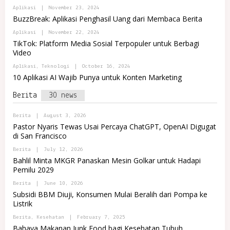
R
E
B
Aplikasi
|
November 23, 2024
T
M
Y
A
BuzzBreak: Aplikasi Penghasil Uang dari Membaca Berita
A
A
L
J
D
R
B
Aplikasi
|
November 22, 2024
A
M
E
Y
TikTok: Platform Media Sosial Terpopuler untuk Berbagi
I
M
A
N
Video
A
D
I
J
M
N
B
Aplikasi
,
Teknologi
|
October 16, 2024
A
I
D
Y
N
10 Aplikasi AI Wajib Punya untuk Konten Marketing
O
A
I
M
D
N
A
Berita
30 news
M
D
R
I
O
E
N
M
T
B
Berita
|
August 3, 2026
I
A
Y
N
Pastor Nyaris Tewas Usai Percaya ChatGPT, OpenAI Digugat
R
P
D
E
di San Francisco
O
O
T
R
M
B
Berita
|
July 12, 2026
T
A
Y
A
Bahlil Minta MKGR Panaskan Mesin Golkar untuk Hadapi
R
P
L
E
Pemilu 2029
O
R
T
R
E
B
Berita
|
June 10, 2026
T
M
Y
A
Subsidi BBM Diuji, Konsumen Mulai Beralih dari Pompa ke
A
P
L
J
Listrik
O
R
A
R
E
B
Berita
,
Kesehatan
|
February 7, 2025
T
M
Y
A
Bahaya Makanan Junk Food bagi Kesehatan Tubuh
A