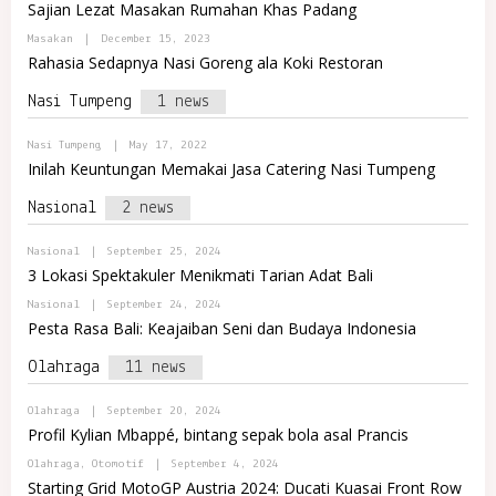
Y
A
Sajian Lezat Masakan Rumahan Khas Padang
A
P
L
J
O
R
B
Masakan
|
December 15, 2023
A
R
E
Y
Rahasia Sedapnya Nasi Goreng ala Koki Restoran
T
M
P
A
A
O
L
J
Nasi Tumpeng
1 news
R
R
A
T
E
A
M
B
Nasi Tumpeng
|
May 17, 2022
L
A
Y
R
Inilah Keuntungan Memakai Jasa Catering Nasi Tumpeng
J
P
E
A
O
M
Nasional
2 news
R
A
T
J
A
A
B
Nasional
|
September 25, 2024
L
Y
R
3 Lokasi Spektakuler Menikmati Tarian Adat Bali
A
E
D
M
B
Nasional
|
September 24, 2024
M
A
Y
Pesta Rasa Bali: Keajaiban Seni dan Budaya Indonesia
I
J
A
N
A
D
I
Olahraga
11 news
M
N
I
D
N
O
B
Olahraga
|
September 20, 2024
I
M
Y
N
Profil Kylian Mbappé, bintang sepak bola asal Prancis
A
A
D
R
D
O
B
Olahraga
,
Otomotif
|
September 4, 2024
E
M
M
Y
T
Starting Grid MotoGP Austria 2024: Ducati Kuasai Front Row
I
A
A