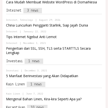
Y
R
T
Cara Mudah Membuat Website WordPress di DomaiNesia
A
P
E
R
O
M
E
Internet
3 news
R
A
T
T
J
A
A
B
Internet
,
Teknologi
|
August 29, 2024
L
Y
R
China Luncurkan Pengganti Starlink, Siap Jajah Dunia
A
E
D
M
B
Internet
|
January 22, 2022
M
A
Y
Tips Internet Ngebut Anti Lemot
I
J
P
N
A
O
B
Internet
|
November 1, 2021
I
R
Y
N
Pengertian dari SSL, SSH, TLS serta STARTTLS Secara
T
P
D
A
Lengkap
O
O
L
R
M
R
T
A
Investasi
1 news
E
A
R
M
L
E
A
R
T
B
Investasi
|
December 3, 2021
J
E
Y
5 Manfaat Berinvestasi yang Akan Didapatkan
A
M
P
A
O
J
Kain Linen
1 news
R
A
T
A
B
Kain Linen
|
June 7, 2022
L
Y
R
Mengenal Bahan Linen, Kira-kira Seperti Apa ya?
P
E
O
M
Kecantikan
10 news
R
A