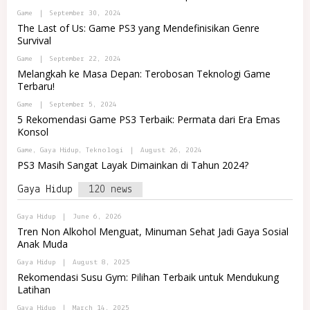
M
D
B
Game
|
September 30, 2024
A
M
Y
The Last of Us: Game PS3 yang Mendefinisikan Genre
R
I
A
E
N
Survival
D
T
I
M
N
B
Game
|
September 22, 2024
I
D
Y
N
Melangkah ke Masa Depan: Terobosan Teknologi Game
O
A
I
Terbaru!
M
D
N
A
M
D
B
Game
|
September 5, 2024
R
I
O
Y
E
N
5 Rekomendasi Game PS3 Terbaik: Permata dari Era Emas
M
A
T
I
A
Konsol
D
N
R
M
D
E
B
Game
,
Gaya Hidup
,
Teknologi
|
August 26, 2024
I
O
T
Y
N
PS3 Masih Sangat Layak Dimainkan di Tahun 2024?
M
A
I
A
D
N
R
Gaya Hidup
120 news
M
D
E
I
O
T
N
M
B
Gaya Hidup
|
June 6, 2026
I
A
Y
N
Tren Non Alkohol Menguat, Minuman Sehat Jadi Gaya Sosial
R
P
D
E
Anak Muda
O
O
T
R
M
B
Gaya Hidup
|
August 8, 2025
T
A
Y
A
Rekomendasi Susu Gym: Pilihan Terbaik untuk Mendukung
R
P
L
E
Latihan
O
R
T
R
E
B
Gaya Hidup
|
March 14, 2025
T