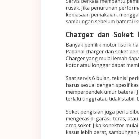
Servis berkala membantu pemil
rusak. Jika penurunan performa
kebiasaan pemakaian, menggan
sambungan sebelum baterai iku
Charger dan Soket 
Banyak pemilik motor listrik h
Padahal charger dan soket pen
Charger yang mulai lemah dapat
kotor atau longgar dapat membu
Saat servis 6 bulan, teknisi p
harus sesuai dengan spesifikas
memperpendek umur baterai. Jik
terlalu tinggi atau tidak stabil
Soket pengisian juga perlu dib
mengecas di garasi, teras, at
area soket. Jika konektor mula
kasus lebih berat, sambungan