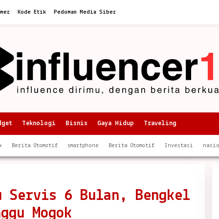
imer
Kode Etik
Pedoman Media Siber
dget
Teknologi
Bisnis
Gaya Hidup
Traveling
x
Berita Otomotif
smartphone
Berita Otomotif
Investasi
nasi
u Servis 6 Bulan, Bengkel
nggu Mogok