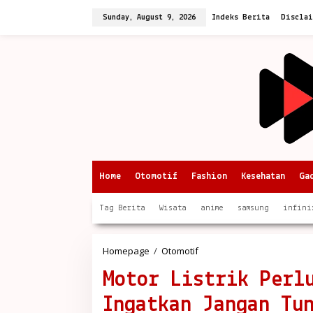
Skip
to
Sunday, August 9, 2026
Indeks Berita
Discla
content
Home
Otomotif
Fashion
Kesehatan
Ga
Tag Berita
Wisata
anime
samsung
infini
Motor
Homepage
/
Otomotif
Listrik
Motor Listrik Perl
Perlu
Servis
Ingatkan Jangan Tu
6