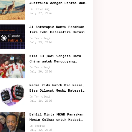
Australia dengan Pantai dan
Satwa Ikonik
In Traveling
July 27, 2026
AI Anthropic Bantu Pecahkan
Teka Teki Matematika Berusia
87 Tahun
In Teknologi
July 23, 2026
Kimi K3 Jadi Senjata Baru
China untuk Menggoyang
Keunggulan AI Amerika
In Teknologi
July 20, 2026
Redmi Kids Watch Pro Resmi,
Bisa Dilacak Meski Baterai
Sudah Habis
In Teknologi
July 16, 2026
Bahlil Minta MKGR Panaskan
Mesin Golkar untuk Hadapi
Pemilu 2029
In Berita
July 12, 2026