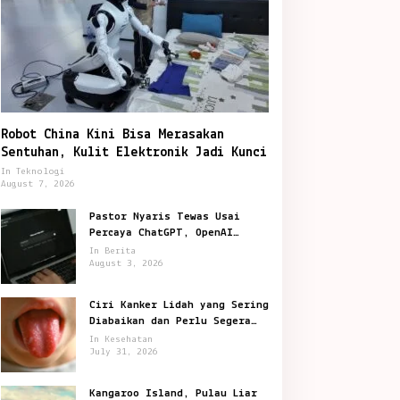
Robot China Kini Bisa Merasakan
Sentuhan, Kulit Elektronik Jadi Kunci
In Teknologi
August 7, 2026
Pastor Nyaris Tewas Usai
Percaya ChatGPT, OpenAI
Digugat di San Francisco
In Berita
August 3, 2026
Ciri Kanker Lidah yang Sering
Diabaikan dan Perlu Segera
Diperiksa
In Kesehatan
July 31, 2026
Kangaroo Island, Pulau Liar