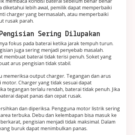
ik membaca kondisi baterai sebelum benar benar
 diketahui lebih awal, pemilik dapat memperbaiki
ti charger yang bermasalah, atau memperbaiki
t rusak parah.
Pengisian Sering Dilupakan
anya fokus pada baterai ketika jarak tempuh turun.
gisian juga sering menjadi penyebab masalah.
 membuat baterai tidak terisi penuh. Soket yang
at arus pengisian tidak stabil.
erlu memeriksa output charger. Tegangan dan arus
i motor. Charger yang tidak sesuai dapat
a tegangan terlalu rendah, baterai tidak penuh. Jika
, baterai dapat panas dan cepat rusak.
ersihkan dan diperiksa. Pengguna motor listrik sering
au area terbuka. Debu dan kelembapan bisa masuk ke
i berkarat, pengisian menjadi tidak maksimal. Dalam
 yang buruk dapat menimbulkan panas.