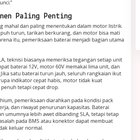
nci.”
nen Paling Penting
Quiet Luxury Tetap Diminati,
g mahal dan paling menentukan dalam motor listrik.
Sederhana tapi Terlihat Berkelas
mpuh turun, tarikan berkurang, dan motor bisa mati
In Fashion
|
May 21, 2026
arena itu, pemeriksaan baterai menjadi bagian utama
SLA, teknisi biasanya memeriksa tegangan setiap unit
pat baterai 12V, motor 60V memakai lima unit, dan
ika satu baterai turun jauh, seluruh rangkaian ikut
upa indikator cepat habis, motor tidak kuat
penuh tetapi cepat drop.
lithium, pemeriksaan diarahkan pada kondisi pack
erja, dan riwayat penurunan kapasitas. Baterai
an umumnya lebih awet dibanding SLA, tetapi tetap
salah pada BMS atau konektor dapat membuat
idak keluar normal.