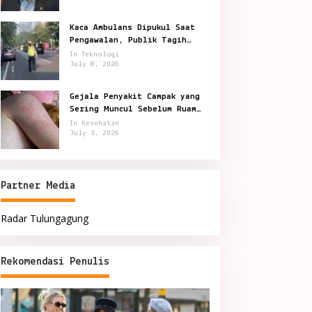
Kaca Ambulans Dipukul Saat
Pengawalan, Publik Tagih
Jawaban Polisi
In Teknologi
July 8, 2026
Gejala Penyakit Campak yang
Sering Muncul Sebelum Ruam
Terlihat
In Kesehatan
July 3, 2026
Partner Media
Radar Tulungagung
Rekomendasi Penulis