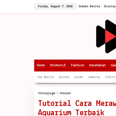
Skip
to
Friday, August 7, 2026
Indeks Berita
Discla
content
Home
Otomotif
Fashion
Kesehatan
Ga
Tag Berita
Wisata
anime
samsung
infini
Tutorial
Homepage
/
Hewan
Cara
Tutorial Cara Mera
Merawat
Ikan
Aquarium Terbaik
Mas