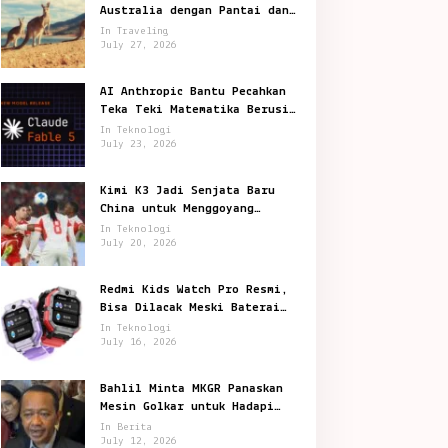
Australia dengan Pantai dan
Satwa Ikonik
In Traveling
July 27, 2026
AI Anthropic Bantu Pecahkan
Teka Teki Matematika Berusia
87 Tahun
In Teknologi
July 23, 2026
Kimi K3 Jadi Senjata Baru
China untuk Menggoyang
Keunggulan AI Amerika
In Teknologi
July 20, 2026
Redmi Kids Watch Pro Resmi,
Bisa Dilacak Meski Baterai
Sudah Habis
In Teknologi
July 16, 2026
Bahlil Minta MKGR Panaskan
Mesin Golkar untuk Hadapi
Pemilu 2029
In Berita
July 12, 2026