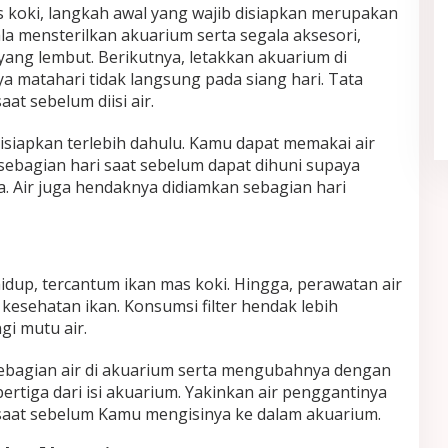
 koki, langkah awal yang wajib disiapkan merupakan
la mensterilkan akuarium serta segala aksesori,
ang lembut. Berikutnya, letakkan akuarium di
Quiet Luxury Tetap Diminati,
matahari tidak langsung pada siang hari. Tata
Sederhana tapi Terlihat Berkelas
at sebelum diisi air.
In Fashion
|
May 21, 2026
disiapkan terlebih dahulu. Kamu dapat memakai air
sebagian hari saat sebelum dapat dihuni supaya
ya. Air juga hendaknya didiamkan sebagian hari
hidup, tercantum ikan mas koki. Hingga, perawatan air
 kesehatan ikan. Konsumsi filter hendak lebih
i mutu air.
bagian air di akuarium serta mengubahnya dengan
ertiga dari isi akuarium. Yakinkan air penggantinya
 saat sebelum Kamu mengisinya ke dalam akuarium.