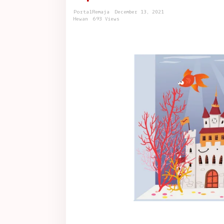
Koki
di
PortalRemaja
December 13, 2021
Aquarium
Hewan
693 Views
Terbaik