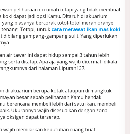
 hewan peliharaan di rumah tetapi yang tidak membuat
koki dapat jadi opsi Kamu. Ditaruh di akuarium
r yang biasanya bercorak totol-totol merah oranye
 tenang. Tetapi, untuk
cara merawat ikan mas koki
at dibilang gampang-gampang sulit. Yang diperlukan
knya.
an air tawar ini dapat hidup sampai 3 tahun lebih
g serta ditatap. Apa aja yang wajib dicermati dikala
rangkumnya dari halaman Liputan137.
an di akuarium berupa kotak ataupun di mangkuk.
umayan besar sebab peliharaan Kamu hendak
u berencana membeli lebih dari satu ikan, membeli
 baik. Ukurannya wajib disesuaikan dengan zona
a oksigen dapat terserap.
a wajib memikirkan kebutuhan ruang buat