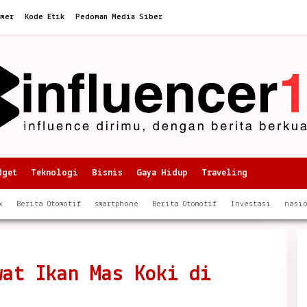
imer
Kode Etik
Pedoman Media Siber
dget
Teknologi
Bisnis
Gaya Hidup
Traveling
x
Berita Otomotif
smartphone
Berita Otomotif
Investasi
nasi
wat Ikan Mas Koki di