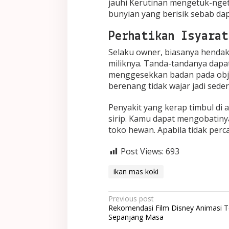
jauhi Kerutinan mengetuk-nge
bunyian yang berisik sebab da
Perhatikan Isyarat
Selaku owner, biasanya hendak
miliknya. Tanda-tandanya dapa
menggesekkan badan pada obje
berenang tidak wajar jadi sede
Penyakit yang kerap timbul di a
sirip. Kamu dapat mengobatinya
toko hewan. Apabila tidak per
Post Views:
693
ikan mas koki
Post
Previous post
Rekomendasi Film Disney Animasi T
navigation
Sepanjang Masa