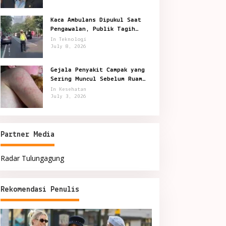
Kaca Ambulans Dipukul Saat
Pengawalan, Publik Tagih
Jawaban Polisi
In Teknologi
July 8, 2026
Gejala Penyakit Campak yang
Sering Muncul Sebelum Ruam
Terlihat
In Kesehatan
July 3, 2026
Partner Media
Radar Tulungagung
Rekomendasi Penulis