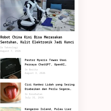
Robot China Kini Bisa Merasakan
Sentuhan, Kulit Elektronik Jadi Kunci
In Teknologi
August 7, 2026
Pastor Nyaris Tewas Usai
Percaya ChatGPT, OpenAI
Digugat di San Francisco
In Berita
August 3, 2026
Ciri Kanker Lidah yang Sering
Diabaikan dan Perlu Segera
Diperiksa
In Kesehatan
July 31, 2026
Kangaroo Island, Pulau Liar