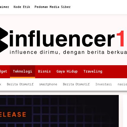
aimer
Kode Etik
Pedoman Media Siber
dget
Teknologi
Bisnis
Gaya Hidup
Traveling
x
Berita Otomotif
smartphone
Berita Otomotif
Investasi
nasi