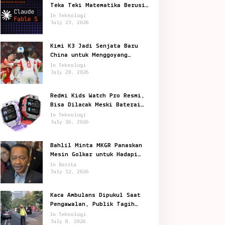
Teka Teki Matematika Berusia
87 Tahun
In Teknologi
July 23, 2026
Kimi K3 Jadi Senjata Baru
China untuk Menggoyang
Keunggulan AI Amerika
In Teknologi
July 20, 2026
Redmi Kids Watch Pro Resmi,
Bisa Dilacak Meski Baterai
Sudah Habis
In Teknologi
July 16, 2026
Bahlil Minta MKGR Panaskan
Mesin Golkar untuk Hadapi
Pemilu 2029
In Berita
July 12, 2026
Kaca Ambulans Dipukul Saat
Pengawalan, Publik Tagih
Jawaban Polisi
In Teknologi
July 8, 2026