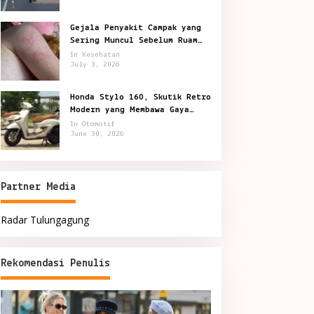
Gejala Penyakit Campak yang
Sering Muncul Sebelum Ruam
Terlihat
In Kesehatan
July 3, 2026
Honda Stylo 160, Skutik Retro
Modern yang Membawa Gaya
Kota Lebih Berkelas
In Otomotif
June 30, 2026
Partner Media
Radar Tulungagung
Rekomendasi Penulis