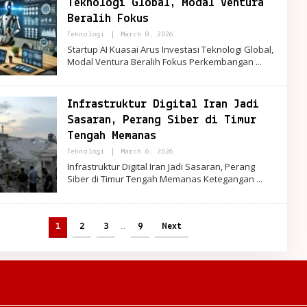
Teknologi Global, Modal Ventura
Beralih Fokus
By
Teknologi
|
March 8, 2026
PortalRemaja
Startup AI Kuasai Arus Investasi Teknologi Global,
Modal Ventura Beralih Fokus Perkembangan
Infrastruktur Digital Iran Jadi
Sasaran, Perang Siber di Timur
Tengah Memanas
By
Teknologi
|
March 6, 2026
PortalRemaja
Infrastruktur Digital Iran Jadi Sasaran, Perang
Siber di Timur Tengah Memanas Ketegangan
1
2
3
…
9
Next