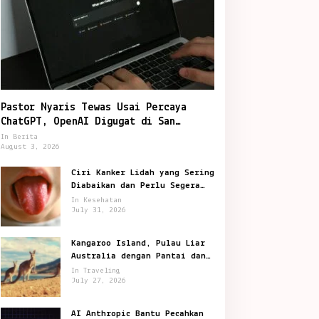
Teknologi
Pastor Nyaris Tewas Usai Percaya
Redmi Kids Watch Pro Resmi, Bi
ChatGPT, OpenAI Digugat di San
Francisco
In Berita
Baterai Sudah Habis
August 3, 2026
ly 16, 2026
Ciri Kanker Lidah yang Sering
Diabaikan dan Perlu Segera
Diperiksa
In Kesehatan
July 31, 2026
Kangaroo Island, Pulau Liar
Australia dengan Pantai dan
Satwa Ikonik
In Traveling
July 27, 2026
AI Anthropic Bantu Pecahkan