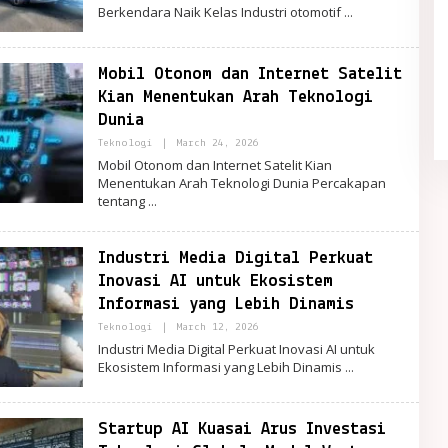
Berkendara Naik Kelas Industri otomotif
Quiet Luxury Tetap Diminati,
Mobil Otonom dan Internet Satelit
Sederhana tapi Terlihat Berkelas
Kian Menentukan Arah Teknologi
In Fashion
|
May 21, 2026
Dunia
By
Teknologi
|
March 24, 2026
PortalRemaja
Mobil Otonom dan Internet Satelit Kian
Menentukan Arah Teknologi Dunia Percakapan
tentang
Industri Media Digital Perkuat
Inovasi AI untuk Ekosistem
Informasi yang Lebih Dinamis
By
Teknologi
|
March 12, 2026
PortalRemaja
Industri Media Digital Perkuat Inovasi AI untuk
Ekosistem Informasi yang Lebih Dinamis
Startup AI Kuasai Arus Investasi