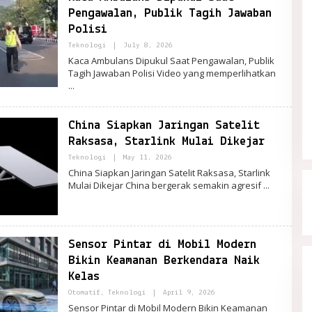
Pengawalan, Publik Tagih Jawaban
Polisi
By
Teknologi
|
July 8, 2026
PortalRemaja
Kaca Ambulans Dipukul Saat Pengawalan, Publik
Tagih Jawaban Polisi Video yang memperlihatkan
China Siapkan Jaringan Satelit
Raksasa, Starlink Mulai Dikejar
By
Teknologi
|
May 11, 2026
PortalRemaja
China Siapkan Jaringan Satelit Raksasa, Starlink
Mulai Dikejar China bergerak semakin agresif
Sensor Pintar di Mobil Modern
Bikin Keamanan Berkendara Naik
Kelas
By
Otomatif
,
Teknologi
|
April 9, 2026
PortalRemaja
Sensor Pintar di Mobil Modern Bikin Keamanan