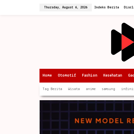
Skip
to
Thursday, August 6, 2026
Indeks Berita
Discl
content
Home
Otomotif
Fashion
Kesehatan
Ga
Tag Berita
Wisata
anime
samsung
infini