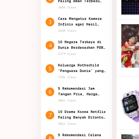
Paling Aman Terbaru
2024, Indonesia Nomor?
3480 Views
Cara Mengatur Kamera
3
Infinix agar Hasil
Foto Jernih dan Bagus
2468 Views
10 Negara Terkaya di
4
Dunia Berdasarkan PDB
Per Kapita
2279 Views
Keluarga Rothschild
5
‘Penguasa Dunia’ yang
Penuh Teori Konspirasi
1934 Views
5 Rekomendasi Jam
6
Tangan Pria, Harga
Mulai Rp 129.000
1864 Views
10 Drama Korea Netflix
7
Paling Banyak Ditonton
Sepanjang 2024
1844 Views
5 Rekomendasi Celana
8