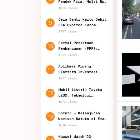
Pendek Pria, Mulai Rp
50.000-an
1814 Views
Cara Ganti Kartu Debit
9
BCA Expired Tanpa
Harus Datang ke Bank
1757 Views
Partai Persatuan
10
Pembangunan (PPP):
Politik Indonesia
1719 Views
Aplikasi Pluang:
11
Platform Investasi
Inovatif di Indonesia
1677 Views
Mobil Listrik Toyota
12
bZ3X: Teknologi
Canggih Harga 200
1672 Views
Jutaan
Boruto – Kelanjutan
13
Warisan Naruto di Era
Shinobi Modern
1630 Views
Huawei Watch D2:
14