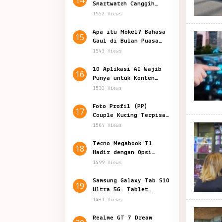
Smartwatch Canggih
Teknologi Kesehatan
1562 Views
Apa itu Mokel? Bahasa
15
Gaul di Bulan Puasa
yang Viral
1543 Views
10 Aplikasi AI Wajib
16
Punya untuk Konten
Marketing
1538 Views
Foto Profil (PP)
17
Couple Kucing Terpisah
Lucu Aesthetic
1504 Views
Tecno Megabook T1
18
Hadir dengan Opsi
Prosesor Baru
1499 Views
Samsung Galaxy Tab S10
19
Ultra 5G: Tablet
Canggih Fitur Terbaru
1481 Views
Realme GT 7 Dream