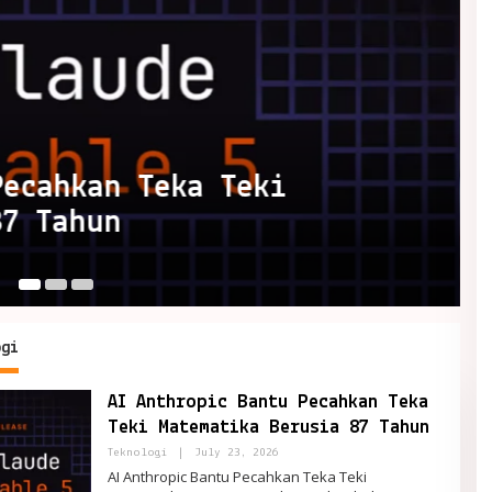
a Baru China untuk
an AI Amerika
Ju
ogi
AI Anthropic Bantu Pecahkan Teka
Teki Matematika Berusia 87 Tahun
By
Teknologi
|
July 23, 2026
PortalRemaja
AI Anthropic Bantu Pecahkan Teka Teki