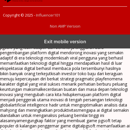
Copyright © 2025 -
Influencer101
Non AMP Version
transformasi digital pragmatic play menjadi inspirasi baru dalam
Exit mobile version
menghadirkan inovasi berkualitas
ai digital menjadi kunci analisis data
pgsoft yang lebih adaptif dan berkinerja tinggi
arah baru
pengembangan platform digital mendorong inovasi yang semakin
adaptif di era teknologi modern
kisah viral pengguna yang berhasil
memanfaatkan teknologi digital hingga mendapatkan hasil di luar
ekspektasi
ai digital berhasil membaca pola tersembunyi hasilnya
bikin banyak orang terkejut
kisah investor toko baju dari keraguan
menuju kepercayaan diri berkat strategi pragmatic play
fenomena
karakter digital yang viral sukses menarik perhatian berburu peluang
keuntungan maksimal
kecerdasan buatan dan masa depan teknologi
inovasi yang mengubah cara kita hidup
kemajuan platform digital
menjadi penggerak utama inovasi di tengah persaingan teknologi
global
artificial intelligence hadir untuk mengoptimalkan analisis data
mahjong dan meningkatkan produktivitas
mengapa ai digital semakin
diandalkan untuk menganalisis peluang bernilai tinggi ini
alasannya
mengungkap faktor yang membuat game pgsoft tetap
populer di kalangan penggemar game digital
pgsoft memanfaatkan ai