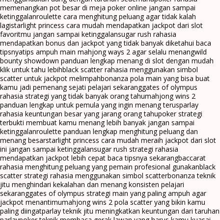
memenangkan pot besar di meja poker online jangan sampai
ketinggalan
roulette cara menghitung peluang agar tidak kalah
lagi
starlight princess cara mudah mendapatkan jackpot dari slot
favoritmu jangan sampai ketinggalan
sugar rush rahasia
mendapatkan bonus dan jackpot yang tidak banyak diketahui baca
tipsnya
tips ampuh main mahjong ways 2 agar selalu menang
wild
bounty showdown panduan lengkap menang di slot dengan mudah
klik untuk tahu lebih
black scatter rahasia menggunakan simbol
scatter untuk jackpot melimpah
bonanza pola main yang bisa buat
kamu jadi pemenang sejati pelajari sekarang
gates of olympus
rahasia strategi yang tidak banyak orang tahu
mahjong wins 2
panduan lengkap untuk pemula yang ingin menang terus
parlay
rahasia keuntungan besar yang jarang orang tahu
poker strategi
terbukti membuat kamu menang lebih banyak jangan sampai
ketinggalan
roulette panduan lengkap menghitung peluang dan
menang besar
starlight princess cara mudah meraih jackpot dari slot
ini jangan sampai ketinggalan
sugar rush strategi rahasia
mendapatkan jackpot lebih cepat baca tipsnya sekarang
baccarat
rahasia menghitung peluang yang pemain profesional gunakan
black
scatter strategi rahasia menggunakan simbol scatter
bonanza teknik
jitu menghindari kekalahan dan menang konsisten pelajari
sekarang
gates of olympus strategi main yang paling ampuh agar
jackpot menantimu
mahjong wins 2 pola scatter yang bikin kamu
paling diingat
parlay teknik jitu meningkatkan keuntungan dari taruhan
parlay
poker teknik membaca gerak lawan yang harus kamu kuasai