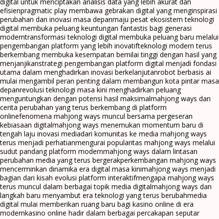
digital untuk menciptakan analisis data yang lebih akurat dan
efisien
pragmatic play membawa gebrakan digital yang menginspirasi
perubahan dan inovasi masa depan
maju pesat ekosistem teknologi
digital membuka peluang keuntungan fantastis bagi generasi
modern
transformasi teknologi digital membuka peluang baru melalui
pengembangan platform yang lebih inovatif
teknologi modern terus
berkembang membuka kesempatan bernilai tinggi dengan hasil yang
menjanjikan
strategi pengembangan platform digital menjadi fondasi
utama dalam menghadirkan inovasi berkelanjutan
robot berbasis ai
mulai mengambil peran penting dalam membangun kota pintar masa
depan
revolusi teknologi masa kini menghadirkan peluang
menguntungkan dengan potensi hasil maksimal
mahjong ways dan
cerita perubahan yang terus berkembang di platform
online
fenomena mahjong ways muncul bersama pergeseran
kebiasaan digital
mahjong ways menemukan momentum baru di
tengah laju inovasi media
dari komunitas ke media mahjong ways
terus menjadi perhatian
mengurai popularitas mahjong ways melalui
sudut pandang platform modern
mahjong ways dalam lintasan
perubahan media yang terus bergerak
perkembangan mahjong ways
mencerminkan dinamika era digital masa kini
mahjong ways menjadi
bagian dari kisah evolusi platform interaktif
mengapa mahjong ways
terus muncul dalam berbagai topik media digital
mahjong ways dan
langkah baru menyambut era teknologi yang terus berubah
media
digital mulai memberikan ruang baru bagi kasino online di era
modern
kasino online hadir dalam berbagai percakapan seputar