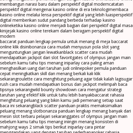
membangun narasi baru dalam perspektif digital modern
catatan
perspektif digital mengenai kasino online di era teknologi
membaca
kasino online melalui lensa perspektif digital yang lebih luas
perspektif
digital memberikan sudut pandang berbeda terhadap kasino
online
ketika kasino online menjadi bagian dari perspektif digital masa
kini
jejak kasino online terekam dalam beragam perspektif digital
modern
baccarat panduan lengkap pemula untuk menang di meja baccarat
online klik disini
bonanza cara mudah menyusun pola slot yang
menguntungkan jangan lewatkan
black scatter cara mudah
mendapatkan jackpot dari slot favorit
gates of olympus jangan main
sebelum kamu tahu tips menang ini
parlay cara paling aman
menghasilkan uang dari taruhan judi online
poker pemula panduan
cepat meningkatkan skill dan menang berkali kali klik
sekarang
roulette cara menghitung peluang agar tidak kalah lagi
sugar
rush cara mudah mendapatkan bonus dan jackpot melimpah baca
tipsnya sekarang
wild bounty showdown cara mengatur strategi
taruhan yang efektif klik untuk tahu lebih banyak
baccarat rahasia
menghitung peluang yang bikin kamu jadi pemenang setiap saat
baca ini sekarang
black scatter panduan praktis memaksimalkan
peluang menang slot
bonanza panduan lengkap menang banyak dari
mesin slot terbaru pelajari sekarang
gates of olympus jangan main
sebelum kamu tahu tips menang ini
ingin menang konsisten di
mahjong ways 2 simak tips berikut ini
parlay cara pintar
menggandakan uang dengan taruhan sederhana
poker rahasia