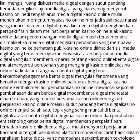
kini mengisi ruang diskusi media digital dengan sudut pandang
berbeda
mengikuti laju media digital yang kian sering menyoroti
kasino online
di tengah arus media digital kasino online mulai
menemukan momentumnya
kasino online menjadi salah satu narasi
yang muncul di media digital masa kini
media digital menghadirkan
perspektif lain dalam melihat perjalanan kasino online
jejak kasino
online dalam perkembangan media digital masih terus menarik
disimak
ketika media digital mengikuti perubahan yang membawa
kasino online ke perhatian publik
kasino online dilihat dari sisi media
digital yang terus menciptakan inovasi
catatan perjalanan media
digital yang ikut membentuk narasi tentang kasino online
berita digital
mulai menyoroti perubahan yang mengiringi kasino online
kasino
online hadir dalam rangkaian berita digital yang terus
berkembang
bagaimana berita digital mengulas fenomena yang
berkaitan dengan kasino online
di balik arus berita digital kasino
online kembali menjadi perhatian
kasino online mewarnai sejumlah
pembahasan dalam berita digital modern
berita digital mencatat
dinamika baru yang muncul bersama kasino online
mengikuti
perjalanan kasino online melalui sudut pandang berita digital
kasino
online menjadi salah satu topik yang sering muncul di berita
digital
catatan berita digital mengenai kasino online dan perubahan
era teknologi
ketika berita digital memberikan perspektif baru
terhadap kasino online
berita digital mulai menyoroti perjalanan
baccarat di tengah perubahan platform modern
baccarat hadir dalam
rangkaian berita digital yang membahas perkembangan teknologi
di