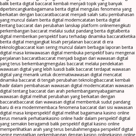
balik berita digital baccarat kembali menjadi topik yang banyak
diperbincangkan
bagaimana berita digital mengulas fenomena yang
berkaitan dengan baccarat
baccarat menjadi salah satu pembahasan
yang muncul dalam berita digital modern
catatan berita digital
tentang baccarat dan perubahan lanskap platform online
mengikuti
perkembangan baccarat melalui sudut pandang berita digital
berita
digital memberikan perspektif baru terhadap dinamika baccarat
ketika
berita digital mengangkat kisah perjalanan baccarat di era
teknologi
baccarat kian sering muncul dalam berbagai laporan berita
digital masa kini
wawasan digital membuka perspektif baru mengenai
perjalanan baccarat
baccarat menjadi bagian dari wawasan digital
yang terus berkembang
mengulas baccarat melalui pendekatan
wawasan digital yang lebih luas
di balik baccarat terdapat wawasan
digital yang menarik untuk dicermati
wawasan digital mencatat
dinamika baccarat di tengah perubahan teknologi
baccarat kembali
hadir dalam pembahasan wawasan digital modern
catatan wawasan
digital tentang baccarat dan arah perkembangannya
bagaimana
wawasan digital melihat perubahan yang berkaitan dengan
baccarat
baccarat dan wawasan digital membentuk sudut pandang
baru di era modern
membaca fenomena baccarat dari sisi wawasan
digital masa kini
perspektif digital melihat bagaimana kasino online
terus menarik perhatian
kasino online hadir dalam perspektif digital
yang semakin beragam
di balik perspektif digital kasino online
memperlihatkan arah yang terus berubah
mengapa perspektif digital
sering mengaitkan perkembangan dengan kasino online
kasino online