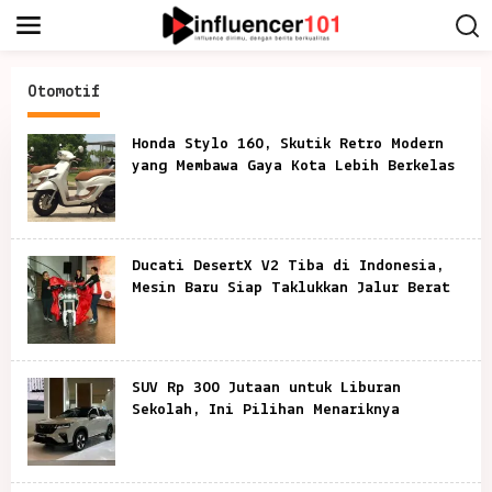
S
k
i
p
t
Otomotif
o
c
o
Honda Stylo 160, Skutik Retro Modern
n
yang Membawa Gaya Kota Lebih Berkelas
t
e
n
t
Ducati DesertX V2 Tiba di Indonesia,
Mesin Baru Siap Taklukkan Jalur Berat
SUV Rp 300 Jutaan untuk Liburan
Sekolah, Ini Pilihan Menariknya