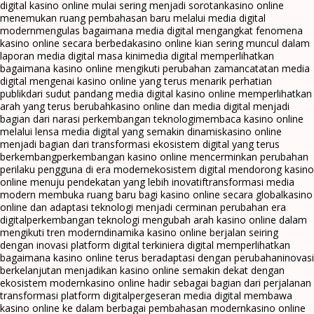
digital kasino online mulai sering menjadi sorotan
kasino online
menemukan ruang pembahasan baru melalui media digital
modern
mengulas bagaimana media digital mengangkat fenomena
kasino online secara berbeda
kasino online kian sering muncul dalam
laporan media digital masa kini
media digital memperlihatkan
bagaimana kasino online mengikuti perubahan zaman
catatan media
digital mengenai kasino online yang terus menarik perhatian
publik
dari sudut pandang media digital kasino online memperlihatkan
arah yang terus berubah
kasino online dan media digital menjadi
bagian dari narasi perkembangan teknologi
membaca kasino online
melalui lensa media digital yang semakin dinamis
kasino online
menjadi bagian dari transformasi ekosistem digital yang terus
berkembang
perkembangan kasino online mencerminkan perubahan
perilaku pengguna di era modern
ekosistem digital mendorong kasino
online menuju pendekatan yang lebih inovatif
transformasi media
modern membuka ruang baru bagi kasino online secara global
kasino
online dan adaptasi teknologi menjadi cerminan perubahan era
digital
perkembangan teknologi mengubah arah kasino online dalam
mengikuti tren modern
dinamika kasino online berjalan seiring
dengan inovasi platform digital terkini
era digital memperlihatkan
bagaimana kasino online terus beradaptasi dengan perubahan
inovasi
berkelanjutan menjadikan kasino online semakin dekat dengan
ekosistem modern
kasino online hadir sebagai bagian dari perjalanan
transformasi platform digital
pergeseran media digital membawa
kasino online ke dalam berbagai pembahasan modern
kasino online