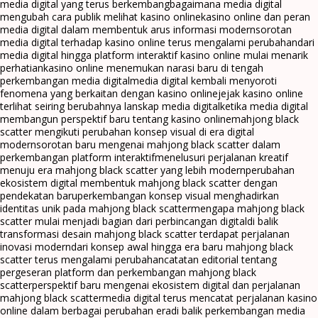
media digital yang terus berkembang
bagaimana media digital
mengubah cara publik melihat kasino online
kasino online dan peran
media digital dalam membentuk arus informasi modern
sorotan
media digital terhadap kasino online terus mengalami perubahan
dari
media digital hingga platform interaktif kasino online mulai menarik
perhatian
kasino online menemukan narasi baru di tengah
perkembangan media digital
media digital kembali menyoroti
fenomena yang berkaitan dengan kasino online
jejak kasino online
terlihat seiring berubahnya lanskap media digital
ketika media digital
membangun perspektif baru tentang kasino online
mahjong black
scatter mengikuti perubahan konsep visual di era digital
modern
sorotan baru mengenai mahjong black scatter dalam
perkembangan platform interaktif
menelusuri perjalanan kreatif
menuju era mahjong black scatter yang lebih modern
perubahan
ekosistem digital membentuk mahjong black scatter dengan
pendekatan baru
perkembangan konsep visual menghadirkan
identitas unik pada mahjong black scatter
mengapa mahjong black
scatter mulai menjadi bagian dari perbincangan digital
di balik
transformasi desain mahjong black scatter terdapat perjalanan
inovasi modern
dari konsep awal hingga era baru mahjong black
scatter terus mengalami perubahan
catatan editorial tentang
pergeseran platform dan perkembangan mahjong black
scatter
perspektif baru mengenai ekosistem digital dan perjalanan
mahjong black scatter
media digital terus mencatat perjalanan kasino
online dalam berbagai perubahan era
di balik perkembangan media