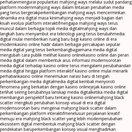
perhatian
mengurai popularitas mahjong ways melalui sudut pandang
platform modern
mahjong ways dalam lintasan perubahan media
yang terus bergerak
perkembangan mahjong ways mencerminkan
dinamika era digital masa kini
mahjong ways menjadi bagian dari
kisah evolusi platform interaktif
mengapa mahjong ways terus
muncul dalam berbagai topik media digital
mahjong ways dan
langkah baru menyambut era teknologi yang terus berubah
media
digital mulai memberikan ruang baru bagi kasino online di era
modern
kasino online hadir dalam berbagai percakapan seputar
media digital yang terus berkembang
bagaimana media digital
mengubah cara publik melihat kasino online
kasino online dan peran
media digital dalam membentuk arus informasi modern
sorotan
media digital terhadap kasino online terus mengalami perubahan
dari
media digital hingga platform interaktif kasino online mulai menarik
perhatian
kasino online menemukan narasi baru di tengah
perkembangan media digital
media digital kembali menyoroti
fenomena yang berkaitan dengan kasino online
jejak kasino online
terlihat seiring berubahnya lanskap media digital
ketika media digital
membangun perspektif baru tentang kasino online
mahjong black
scatter mengikuti perubahan konsep visual di era digital
modern
sorotan baru mengenai mahjong black scatter dalam
perkembangan platform interaktif
menelusuri perjalanan kreatif
menuju era mahjong black scatter yang lebih modern
perubahan
ekosistem digital membentuk mahjong black scatter dengan
pendekatan baru
perkembangan konsep visual menghadirkan