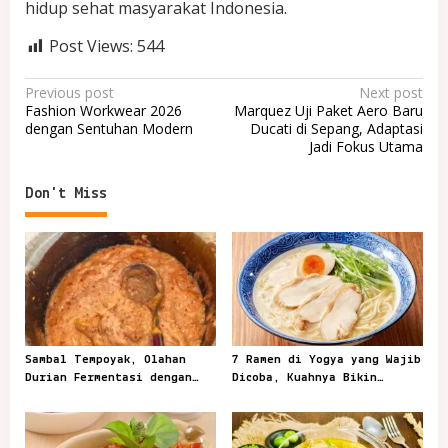
hidup sehat masyarakat Indonesia.
Post Views:
544
P
Previous post
Next post
Fashion Workwear 2026
Marquez Uji Paket Aero Baru
o
dengan Sentuhan Modern
Ducati di Sepang, Adaptasi
Jadi Fokus Utama
s
t
Don't Miss
n
a
v
i
g
a
Sambal Tempoyak, Olahan
7 Ramen di Yogya yang Wajib
t
Durian Fermentasi dengan
Dicoba, Kuahnya Bikin
Rasa Asam Pedas
Datang Lagi
i
o