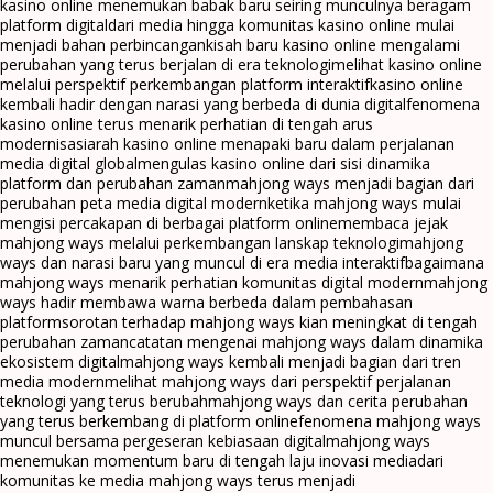
kasino online menemukan babak baru seiring munculnya beragam
platform digital
dari media hingga komunitas kasino online mulai
menjadi bahan perbincangan
kisah baru kasino online mengalami
perubahan yang terus berjalan di era teknologi
melihat kasino online
melalui perspektif perkembangan platform interaktif
kasino online
kembali hadir dengan narasi yang berbeda di dunia digital
fenomena
kasino online terus menarik perhatian di tengah arus
modernisasi
arah kasino online menapaki baru dalam perjalanan
media digital global
mengulas kasino online dari sisi dinamika
platform dan perubahan zaman
mahjong ways menjadi bagian dari
perubahan peta media digital modern
ketika mahjong ways mulai
mengisi percakapan di berbagai platform online
membaca jejak
mahjong ways melalui perkembangan lanskap teknologi
mahjong
ways dan narasi baru yang muncul di era media interaktif
bagaimana
mahjong ways menarik perhatian komunitas digital modern
mahjong
ways hadir membawa warna berbeda dalam pembahasan
platform
sorotan terhadap mahjong ways kian meningkat di tengah
perubahan zaman
catatan mengenai mahjong ways dalam dinamika
ekosistem digital
mahjong ways kembali menjadi bagian dari tren
media modern
melihat mahjong ways dari perspektif perjalanan
teknologi yang terus berubah
mahjong ways dan cerita perubahan
yang terus berkembang di platform online
fenomena mahjong ways
muncul bersama pergeseran kebiasaan digital
mahjong ways
menemukan momentum baru di tengah laju inovasi media
dari
komunitas ke media mahjong ways terus menjadi