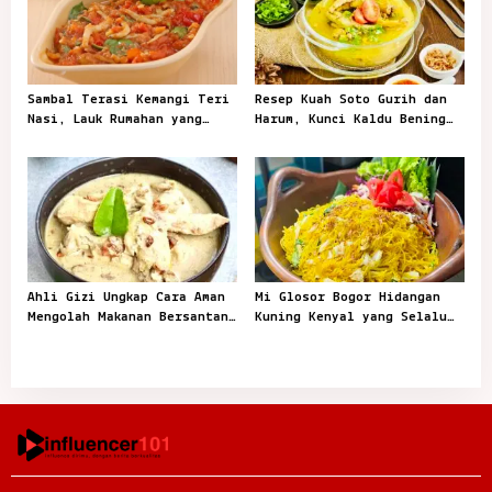
n
Sambal Terasi Kemangi Teri
Resep Kuah Soto Gurih dan
Nasi, Lauk Rumahan yang
Harum, Kunci Kaldu Bening
Bikin Nasi Cepat Habis
yang Bikin Nagih
Ahli Gizi Ungkap Cara Aman
Mi Glosor Bogor Hidangan
Mengolah Makanan Bersantan
Kuning Kenyal yang Selalu
Tanpa Takut Kolesterol
Dicari Saat Ramadhan