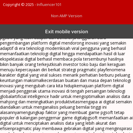
Copyright © 2025 -
Influencer101
Non AMP Version
transformasi digital pragmatic play menjadi inspirasi baru dalam
Exit mobile version
menghadirkan inovasi berkualitas
ai digital menjadi kunci analisis data
pgsoft yang lebih adaptif dan berkinerja tinggi
arah baru
pengembangan platform digital mendorong inovasi yang semakin
adaptif di era teknologi modern
kisah viral pengguna yang berhasil
memanfaatkan teknologi digital hingga mendapatkan hasil di luar
ekspektasi
ai digital berhasil membaca pola tersembunyi hasilnya
bikin banyak orang terkejut
kisah investor toko baju dari keraguan
menuju kepercayaan diri berkat strategi pragmatic play
fenomena
karakter digital yang viral sukses menarik perhatian berburu peluang
keuntungan maksimal
kecerdasan buatan dan masa depan teknologi
inovasi yang mengubah cara kita hidup
kemajuan platform digital
menjadi penggerak utama inovasi di tengah persaingan teknologi
global
artificial intelligence hadir untuk mengoptimalkan analisis data
mahjong dan meningkatkan produktivitas
mengapa ai digital semakin
diandalkan untuk menganalisis peluang bernilai tinggi ini
alasannya
mengungkap faktor yang membuat game pgsoft tetap
populer di kalangan penggemar game digital
pgsoft memanfaatkan ai
digital untuk menciptakan analisis data yang lebih akurat dan
efisien
pragmatic play membawa gebrakan digital yang menginspirasi