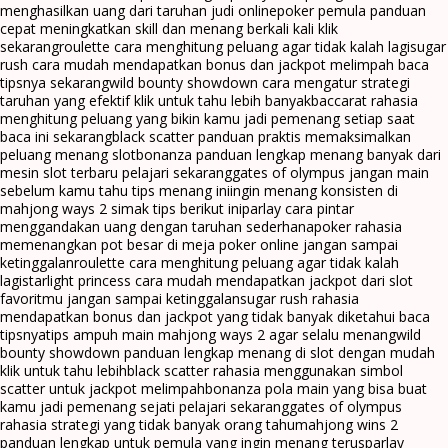
menghasilkan uang dari taruhan judi online
poker pemula panduan
cepat meningkatkan skill dan menang berkali kali klik
sekarang
roulette cara menghitung peluang agar tidak kalah lagi
sugar
rush cara mudah mendapatkan bonus dan jackpot melimpah baca
tipsnya sekarang
wild bounty showdown cara mengatur strategi
taruhan yang efektif klik untuk tahu lebih banyak
baccarat rahasia
menghitung peluang yang bikin kamu jadi pemenang setiap saat
baca ini sekarang
black scatter panduan praktis memaksimalkan
peluang menang slot
bonanza panduan lengkap menang banyak dari
mesin slot terbaru pelajari sekarang
gates of olympus jangan main
sebelum kamu tahu tips menang ini
ingin menang konsisten di
mahjong ways 2 simak tips berikut ini
parlay cara pintar
menggandakan uang dengan taruhan sederhana
poker rahasia
memenangkan pot besar di meja poker online jangan sampai
ketinggalan
roulette cara menghitung peluang agar tidak kalah
lagi
starlight princess cara mudah mendapatkan jackpot dari slot
favoritmu jangan sampai ketinggalan
sugar rush rahasia
mendapatkan bonus dan jackpot yang tidak banyak diketahui baca
tipsnya
tips ampuh main mahjong ways 2 agar selalu menang
wild
bounty showdown panduan lengkap menang di slot dengan mudah
klik untuk tahu lebih
black scatter rahasia menggunakan simbol
scatter untuk jackpot melimpah
bonanza pola main yang bisa buat
kamu jadi pemenang sejati pelajari sekarang
gates of olympus
rahasia strategi yang tidak banyak orang tahu
mahjong wins 2
panduan lengkap untuk pemula yang ingin menang terus
parlay