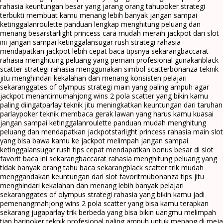
rahasia keuntungan besar yang jarang orang tahu
poker strategi
terbukti membuat kamu menang lebih banyak jangan sampai
ketinggalan
roulette panduan lengkap menghitung peluang dan
menang besar
starlight princess cara mudah meraih jackpot dari slot
ini jangan sampai ketinggalan
sugar rush strategi rahasia
mendapatkan jackpot lebih cepat baca tipsnya sekarang
baccarat
rahasia menghitung peluang yang pemain profesional gunakan
black
scatter strategi rahasia menggunakan simbol scatter
bonanza teknik
jitu menghindari kekalahan dan menang konsisten pelajari
sekarang
gates of olympus strategi main yang paling ampuh agar
jackpot menantimu
mahjong wins 2 pola scatter yang bikin kamu
paling diingat
parlay teknik jitu meningkatkan keuntungan dari taruhan
parlay
poker teknik membaca gerak lawan yang harus kamu kuasai
jangan sampai ketinggalan
roulette panduan mudah menghitung
peluang dan mendapatkan jackpot
starlight princess rahasia main slot
yang bisa bawa kamu ke jackpot melimpah jangan sampai
ketinggalan
sugar rush tips cepat mendapatkan bonus besar di slot
favorit baca ini sekarang
baccarat rahasia menghitung peluang yang
tidak banyak orang tahu baca sekarang
black scatter trik mudah
menggandakan keuntungan dari slot favoritmu
bonanza tips jitu
menghindari kekalahan dan menang lebih banyak pelajari
sekarang
gates of olympus strategi rahasia yang bikin kamu jadi
pemenang
mahjong wins 2 pola scatter yang bisa kamu terapkan
sekarang juga
parlay trik berbeda yang bisa bikin uangmu melimpah
tiap hari
poker teknik profesional paling ampuh untuk menang di meja