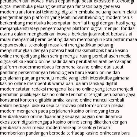
perubahan dan inovasi masa depan
maju pesat ekosistem teknologi
digital membuka peluang keuntungan fantastis bagi generasi
modern
transformasi teknologi digital membuka peluang baru melalui
pengembangan platform yang lebih inovatif
teknologi modern terus
berkembang membuka kesempatan bernilai tinggi dengan hasil yang
menjanjikan
strategi pengembangan platform digital menjadi fondasi
utama dalam menghadirkan inovasi berkelanjutan
robot berbasis ai
mulai mengambil peran penting dalam membangun kota pintar masa
depan
revolusi teknologi masa kini menghadirkan peluang
menguntungkan dengan potensi hasil maksimal
topik baru kasino
online menjadi yang kian sering mengisi ruang pembahasan media
digital
ketika kasino online hadir dalam perubahan arah percakapan
platform modern
membaca fenomena kasino online dari sudut
pandang perkembangan teknologi
era baru kasino online dan
perjalanan panjang menuju media yang lebih interaktif
bagaimana
kasino online membentuk warna baru dalam lanskap digital
modern
catatan redaksi mengenai kasino online yang terus menjadi
perhatian publik
jejak kasino online terlihat di tengah perubahan gaya
konsumsi konten digital
dinamika kasino online muncul kembali
dalam berbagai diskusi seputar inovasi platform
sorotan media
modern mengarah pada perjalanan kasino online yang terus
berubah
kasino online dipandang sebagai bagian dari dinamika
ekosistem digital
mengapa kasino online sering dikaitkan dengan
perubahan arah media modern
lanskap teknologi terbaru
memberikan pandangan berbeda terhadap kasino online
cara baru