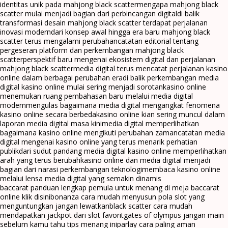
identitas unik pada mahjong black scatter
mengapa mahjong black
scatter mulai menjadi bagian dari perbincangan digital
di balik
transformasi desain mahjong black scatter terdapat perjalanan
inovasi modern
dari konsep awal hingga era baru mahjong black
scatter terus mengalami perubahan
catatan editorial tentang
pergeseran platform dan perkembangan mahjong black
scatter
perspektif baru mengenai ekosistem digital dan perjalanan
mahjong black scatter
media digital terus mencatat perjalanan kasino
online dalam berbagai perubahan era
di balik perkembangan media
digital kasino online mulai sering menjadi sorotan
kasino online
menemukan ruang pembahasan baru melalui media digital
modern
mengulas bagaimana media digital mengangkat fenomena
kasino online secara berbeda
kasino online kian sering muncul dalam
laporan media digital masa kini
media digital memperlihatkan
bagaimana kasino online mengikuti perubahan zaman
catatan media
digital mengenai kasino online yang terus menarik perhatian
publik
dari sudut pandang media digital kasino online memperlihatkan
arah yang terus berubah
kasino online dan media digital menjadi
bagian dari narasi perkembangan teknologi
membaca kasino online
melalui lensa media digital yang semakin dinamis
baccarat panduan lengkap pemula untuk menang di meja baccarat
online klik disini
bonanza cara mudah menyusun pola slot yang
menguntungkan jangan lewatkan
black scatter cara mudah
mendapatkan jackpot dari slot favorit
gates of olympus jangan main
sebelum kamu tahu tips menang ini
parlay cara paling aman