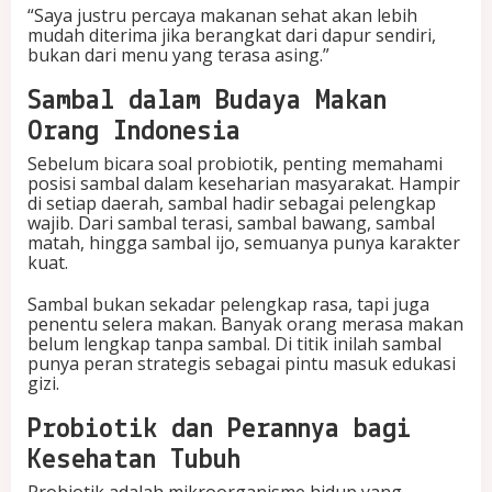
“Saya justru percaya makanan sehat akan lebih
n
mudah diterima jika berangkat dari dapur sendiri,
g
bukan dari menu yang terasa asing.”
d
a
r
Sambal dalam Budaya Makan
i
Orang Indonesia
M
e
Sebelum bicara soal probiotik, penting memahami
n
posisi sambal dalam keseharian masyarakat. Hampir
k
di setiap daerah, sambal hadir sebagai pelengkap
e
wajib. Dari sambal terasi, sambal bawang, sambal
s
matah, hingga sambal ijo, semuanya punya karakter
kuat.
Sambal bukan sekadar pelengkap rasa, tapi juga
penentu selera makan. Banyak orang merasa makan
belum lengkap tanpa sambal. Di titik inilah sambal
punya peran strategis sebagai pintu masuk edukasi
gizi.
Probiotik dan Perannya bagi
Kesehatan Tubuh