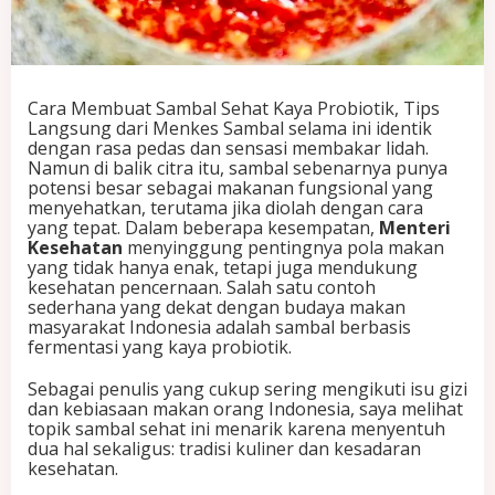
t
K
a
y
a
Cara Membuat Sambal Sehat Kaya Probiotik, Tips
P
Langsung dari Menkes Sambal selama ini identik
r
dengan rasa pedas dan sensasi membakar lidah.
o
Namun di balik citra itu, sambal sebenarnya punya
b
potensi besar sebagai makanan fungsional yang
i
menyehatkan, terutama jika diolah dengan cara
o
yang tepat. Dalam beberapa kesempatan,
Menteri
t
Kesehatan
menyinggung pentingnya pola makan
i
yang tidak hanya enak, tetapi juga mendukung
k
kesehatan pencernaan. Salah satu contoh
,
sederhana yang dekat dengan budaya makan
T
masyarakat Indonesia adalah sambal berbasis
i
fermentasi yang kaya probiotik.
p
s
Sebagai penulis yang cukup sering mengikuti isu gizi
L
dan kebiasaan makan orang Indonesia, saya melihat
a
topik sambal sehat ini menarik karena menyentuh
n
dua hal sekaligus: tradisi kuliner dan kesadaran
g
kesehatan.
s
u