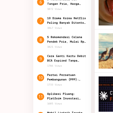
6
Tangan Pria, Harga
Mulai Rp 129.000
1872 Views
10 Drama Korea Netflix
7
Paling Banyak Ditonton
Sepanjang 2024
1847 Views
5 Rekomendasi Celana
8
Pendek Pria, Mulai Rp
50.000-an
1821 Views
Cara Ganti Kartu Debit
9
BCA Expired Tanpa
Harus Datang ke Bank
1766 Views
Partai Persatuan
10
Pembangunan (PPP):
Politik Indonesia
1733 Views
Aplikasi Pluang:
11
Platform Investasi
Inovatif di Indonesia
1685 Views
Mobil Listrik Toyota