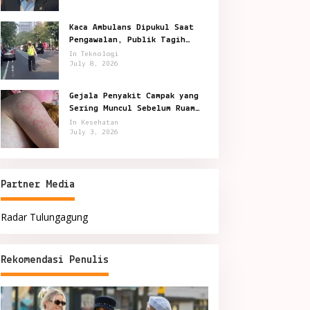
Kaca Ambulans Dipukul Saat
Pengawalan, Publik Tagih
Jawaban Polisi
In Teknologi
July 8, 2026
Gejala Penyakit Campak yang
Sering Muncul Sebelum Ruam
Terlihat
In Kesehatan
July 3, 2026
Partner Media
Radar Tulungagung
Rekomendasi Penulis