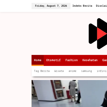
Skip
to
Friday, August 7, 2026
Indeks Berita
Discla
content
Home
Otomotif
Fashion
Kesehatan
Ga
Tag Berita
Wisata
anime
samsung
infini