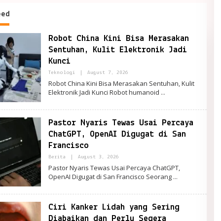
T
eed
cer101
Robot China Kini Bisa Merasakan
Sentuhan, Kulit Elektronik Jadi
Kunci
By
Teknologi
|
August 7, 2026
PortalRemaja
Robot China Kini Bisa Merasakan Sentuhan, Kulit
Elektronik Jadi Kunci Robot humanoid
Pastor Nyaris Tewas Usai Percaya
ChatGPT, OpenAI Digugat di San
Francisco
By
Berita
|
August 3, 2026
PortalRemaja
Pastor Nyaris Tewas Usai Percaya ChatGPT,
OpenAI Digugat di San Francisco Seorang
Ciri Kanker Lidah yang Sering
Diabaikan dan Perlu Segera