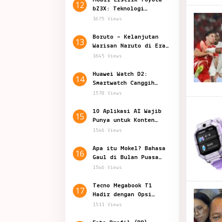
12
bZ3X: Teknologi
Canggih Harga 200
1675 Views
Jutaan
Boruto – Kelanjutan
13
Warisan Naruto di Era
Shinobi Modern
1645 Views
Huawei Watch D2:
14
Smartwatch Canggih
Teknologi Kesehatan
1578 Views
10 Aplikasi AI Wajib
15
Punya untuk Konten
Marketing
1546 Views
Apa itu Mokel? Bahasa
16
Gaul di Bulan Puasa
yang Viral
1546 Views
Tecno Megabook T1
17
Hadir dengan Opsi
Prosesor Baru
1511 Views