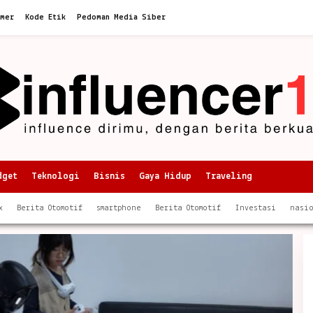
imer
Kode Etik
Pedoman Media Siber
dget
Teknologi
Bisnis
Gaya Hidup
Traveling
x
Berita Otomotif
smartphone
Berita Otomotif
Investasi
nasi