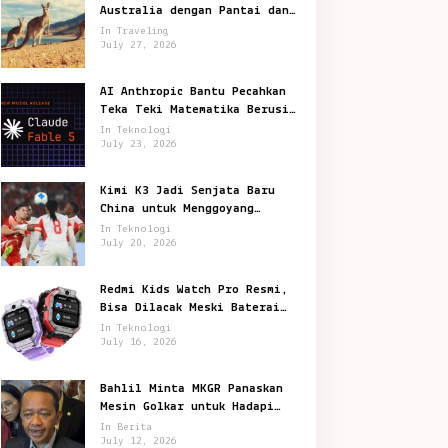
ahun
Australia dengan Pantai dan
Satwa Ikonik
In Traveling
July 27, 2026
AI Anthropic Bantu Pecahkan
Teka Teki Matematika Berusia
87 Tahun
In Teknologi
July 23, 2026
Kimi K3 Jadi Senjata Baru
China untuk Menggoyang
Keunggulan AI Amerika
In Teknologi
July 20, 2026
Redmi Kids Watch Pro Resmi,
Bisa Dilacak Meski Baterai
Sudah Habis
In Teknologi
July 16, 2026
Bahlil Minta MKGR Panaskan
Mesin Golkar untuk Hadapi
Pemilu 2029
In Berita
July 12, 2026