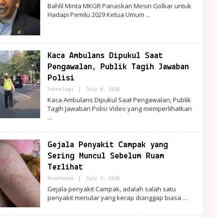
PortalRemaja
Bahlil Minta MKGR Panaskan Mesin Golkar untuk
Hadapi Pemilu 2029 Ketua Umum
Kaca Ambulans Dipukul Saat
Pengawalan, Publik Tagih Jawaban
Polisi
By
Teknologi
|
July 8, 2026
PortalRemaja
Kaca Ambulans Dipukul Saat Pengawalan, Publik
Tagih Jawaban Polisi Video yang memperlihatkan
Gejala Penyakit Campak yang
Sering Muncul Sebelum Ruam
Terlihat
By
Kesehatan
|
July 3, 2026
PortalRemaja
Gejala penyakit Campak, adalah salah satu
penyakit menular yang kerap dianggap biasa