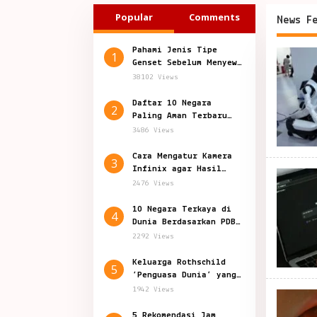
Popular
Comments
News F
Pahami Jenis Tipe
Influen
1
Genset Sebelum Menyewa
Genset
38102 Views
Daftar 10 Negara
2
Paling Aman Terbaru
2024, Indonesia Nomor?
3486 Views
Cara Mengatur Kamera
3
Infinix agar Hasil
Foto Jernih dan Bagus
2476 Views
10 Negara Terkaya di
4
Dunia Berdasarkan PDB
Per Kapita
2292 Views
Keluarga Rothschild
5
‘Penguasa Dunia’ yang
Penuh Teori Konspirasi
1942 Views
5 Rekomendasi Jam