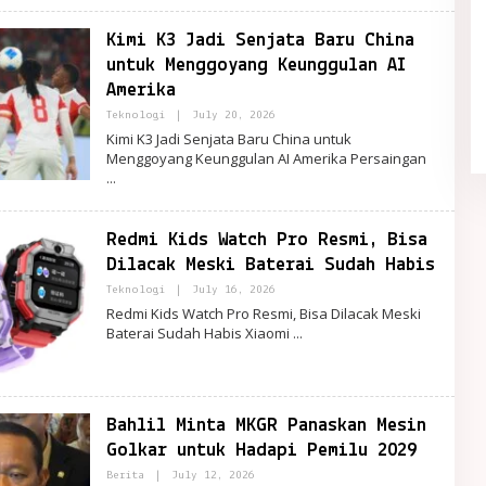
Kimi K3 Jadi Senjata Baru China
untuk Menggoyang Keunggulan AI
Quiet Luxury Tetap Diminati,
Sederhana tapi Terlihat Berkelas
Amerika
In Fashion
|
May 21, 2026
By
Teknologi
|
July 20, 2026
PortalRemaja
Kimi K3 Jadi Senjata Baru China untuk
Menggoyang Keunggulan AI Amerika Persaingan
Redmi Kids Watch Pro Resmi, Bisa
Dilacak Meski Baterai Sudah Habis
By
Teknologi
|
July 16, 2026
PortalRemaja
Redmi Kids Watch Pro Resmi, Bisa Dilacak Meski
Baterai Sudah Habis Xiaomi
Bahlil Minta MKGR Panaskan Mesin
Golkar untuk Hadapi Pemilu 2029
By
Berita
|
July 12, 2026