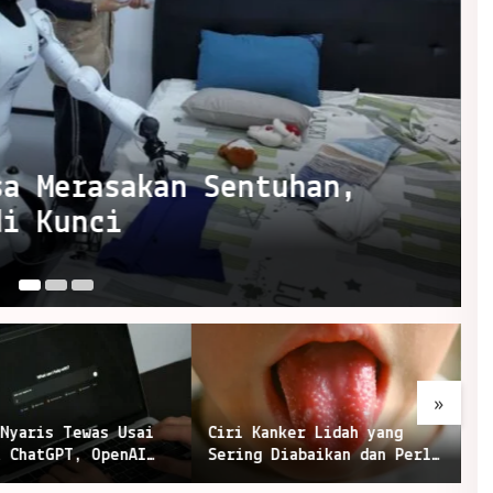
Usai Percaya ChatGPT,
an Francisco
Ju
»
anker Lidah yang
Kangaroo Island, Pulau
A
 Diabaikan dan Perlu
Liar Australia dengan
P
 Diperiksa
Pantai dan Satwa Ikonik
M