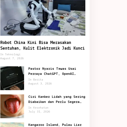
Kesehatan
Robot China Kini Bisa Merasakan
Ciri Kanker Lidah yang Sering 
Sentuhan, Kulit Elektronik Jadi Kunci
In Teknologi
Perlu Segera Diperiksa
August 7, 2026
ly 31, 2026
Pastor Nyaris Tewas Usai
Percaya ChatGPT, OpenAI
Digugat di San Francisco
In Berita
August 3, 2026
Ciri Kanker Lidah yang Sering
Diabaikan dan Perlu Segera
Diperiksa
In Kesehatan
I Anthropic Bantu
Robot China Kini Bisa
July 31, 2026
ecahkan Teka Teki
Merasakan Sentuhan, Kulit
atematika Berusia 87
Elektronik Jadi Kunci
Kangaroo Island, Pulau Liar