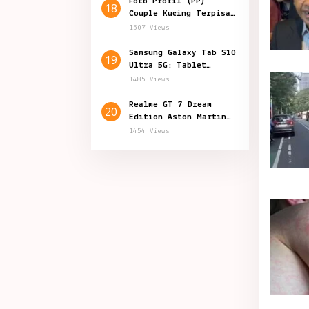
Foto Profil (PP)
18
Couple Kucing Terpisah
Lucu Aesthetic
1507 Views
Samsung Galaxy Tab S10
19
Ultra 5G: Tablet
Canggih Fitur Terbaru
1485 Views
Realme GT 7 Dream
20
Edition Aston Martin
Resmi Hadir di
1454 Views
Indonesia