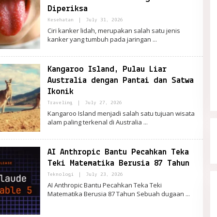
Diperiksa
By
Kesehatan
|
July 31, 2026
PortalRemaja
Ciri kanker lidah, merupakan salah satu jenis
kanker yang tumbuh pada jaringan
Kangaroo Island, Pulau Liar
Australia dengan Pantai dan Satwa
Ikonik
By
Traveling
|
July 27, 2026
PortalRemaja
Kangaroo Island menjadi salah satu tujuan wisata
alam paling terkenal di Australia
AI Anthropic Bantu Pecahkan Teka
Teki Matematika Berusia 87 Tahun
By
Teknologi
|
July 23, 2026
PortalRemaja
AI Anthropic Bantu Pecahkan Teka Teki
Matematika Berusia 87 Tahun Sebuah dugaan