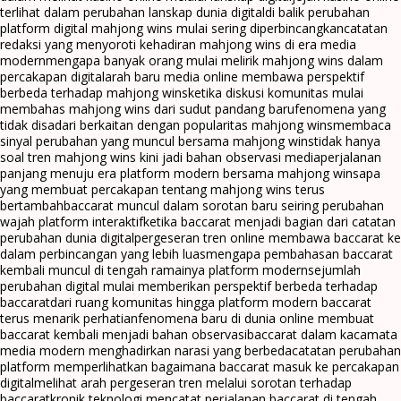
terlihat dalam perubahan lanskap dunia digital
di balik perubahan
platform digital mahjong wins mulai sering diperbincangkan
catatan
redaksi yang menyoroti kehadiran mahjong wins di era media
modern
mengapa banyak orang mulai melirik mahjong wins dalam
percakapan digital
arah baru media online membawa perspektif
berbeda terhadap mahjong wins
ketika diskusi komunitas mulai
membahas mahjong wins dari sudut pandang baru
fenomena yang
tidak disadari berkaitan dengan popularitas mahjong wins
membaca
sinyal perubahan yang muncul bersama mahjong wins
tidak hanya
soal tren mahjong wins kini jadi bahan observasi media
perjalanan
panjang menuju era platform modern bersama mahjong wins
apa
yang membuat percakapan tentang mahjong wins terus
bertambah
baccarat muncul dalam sorotan baru seiring perubahan
wajah platform interaktif
ketika baccarat menjadi bagian dari catatan
perubahan dunia digital
pergeseran tren online membawa baccarat ke
dalam perbincangan yang lebih luas
mengapa pembahasan baccarat
kembali muncul di tengah ramainya platform modern
sejumlah
perubahan digital mulai memberikan perspektif berbeda terhadap
baccarat
dari ruang komunitas hingga platform modern baccarat
terus menarik perhatian
fenomena baru di dunia online membuat
baccarat kembali menjadi bahan observasi
baccarat dalam kacamata
media modern menghadirkan narasi yang berbeda
catatan perubahan
platform memperlihatkan bagaimana baccarat masuk ke percakapan
digital
melihat arah pergeseran tren melalui sorotan terhadap
baccarat
kronik teknologi mencatat perjalanan baccarat di tengah