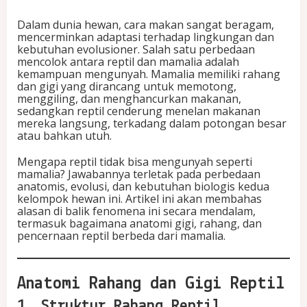
M
e
Dalam dunia hewan, cara makan sangat beragam,
n
mencerminkan adaptasi terhadap lingkungan dan
g
kebutuhan evolusioner. Salah satu perbedaan
u
mencolok antara reptil dan mamalia adalah
n
kemampuan mengunyah. Mamalia memiliki rahang
y
dan gigi yang dirancang untuk memotong,
a
menggiling, dan menghancurkan makanan,
h
sedangkan reptil cenderung menelan makanan
S
mereka langsung, terkadang dalam potongan besar
e
atau bahkan utuh.
p
e
Mengapa reptil tidak bisa mengunyah seperti
r
mamalia? Jawabannya terletak pada perbedaan
t
anatomis, evolusi, dan kebutuhan biologis kedua
i
kelompok hewan ini. Artikel ini akan membahas
M
alasan di balik fenomena ini secara mendalam,
a
termasuk bagaimana anatomi gigi, rahang, dan
m
pencernaan reptil berbeda dari mamalia.
a
l
i
a
Anatomi Rahang dan Gigi Reptil
?
1. Struktur Rahang Reptil