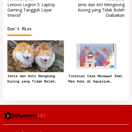
P
Lenovo Legion 5: Laptop
Jenis dan Arti Mengeong
o
Gaming Tangguh Layar
Kucing yang Tidak Boleh
Imersif
Diabaikan
s
t
Don't Miss
n
a
v
i
g
a
Jenis dan Arti Mengeong
Tutorial Cara Merawat Ikan
t
Kucing yang Tidak Boleh
Mas Koki di Aquarium
Diabaikan
Terbaik
i
o
n