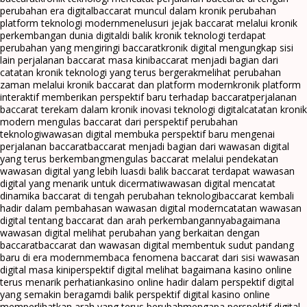
perubahan era digital
baccarat muncul dalam kronik perubahan
platform teknologi modern
menelusuri jejak baccarat melalui kronik
perkembangan dunia digital
di balik kronik teknologi terdapat
perubahan yang mengiringi baccarat
kronik digital mengungkap sisi
lain perjalanan baccarat masa kini
baccarat menjadi bagian dari
catatan kronik teknologi yang terus bergerak
melihat perubahan
zaman melalui kronik baccarat dan platform modern
kronik platform
interaktif memberikan perspektif baru terhadap baccarat
perjalanan
baccarat terekam dalam kronik inovasi teknologi digital
catatan kronik
modern mengulas baccarat dari perspektif perubahan
teknologi
wawasan digital membuka perspektif baru mengenai
perjalanan baccarat
baccarat menjadi bagian dari wawasan digital
yang terus berkembang
mengulas baccarat melalui pendekatan
wawasan digital yang lebih luas
di balik baccarat terdapat wawasan
digital yang menarik untuk dicermati
wawasan digital mencatat
dinamika baccarat di tengah perubahan teknologi
baccarat kembali
hadir dalam pembahasan wawasan digital modern
catatan wawasan
digital tentang baccarat dan arah perkembangannya
bagaimana
wawasan digital melihat perubahan yang berkaitan dengan
baccarat
baccarat dan wawasan digital membentuk sudut pandang
baru di era modern
membaca fenomena baccarat dari sisi wawasan
digital masa kini
perspektif digital melihat bagaimana kasino online
terus menarik perhatian
kasino online hadir dalam perspektif digital
yang semakin beragam
di balik perspektif digital kasino online
memperlihatkan arah yang terus berubah
mengapa perspektif digital