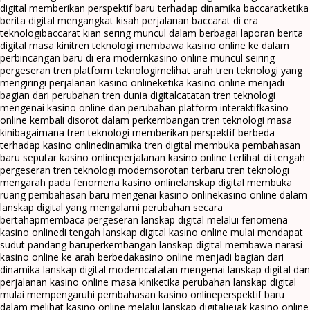
digital memberikan perspektif baru terhadap dinamika baccarat
ketika
berita digital mengangkat kisah perjalanan baccarat di era
teknologi
baccarat kian sering muncul dalam berbagai laporan berita
digital masa kini
tren teknologi membawa kasino online ke dalam
perbincangan baru di era modern
kasino online muncul seiring
pergeseran tren platform teknologi
melihat arah tren teknologi yang
mengiringi perjalanan kasino online
ketika kasino online menjadi
bagian dari perubahan tren dunia digital
catatan tren teknologi
mengenai kasino online dan perubahan platform interaktif
kasino
online kembali disorot dalam perkembangan tren teknologi masa
kini
bagaimana tren teknologi memberikan perspektif berbeda
terhadap kasino online
dinamika tren digital membuka pembahasan
baru seputar kasino online
perjalanan kasino online terlihat di tengah
pergeseran tren teknologi modern
sorotan terbaru tren teknologi
mengarah pada fenomena kasino online
lanskap digital membuka
ruang pembahasan baru mengenai kasino online
kasino online dalam
lanskap digital yang mengalami perubahan secara
bertahap
membaca pergeseran lanskap digital melalui fenomena
kasino online
di tengah lanskap digital kasino online mulai mendapat
sudut pandang baru
perkembangan lanskap digital membawa narasi
kasino online ke arah berbeda
kasino online menjadi bagian dari
dinamika lanskap digital modern
catatan mengenai lanskap digital dan
perjalanan kasino online masa kini
ketika perubahan lanskap digital
mulai mempengaruhi pembahasan kasino online
perspektif baru
dalam melihat kasino online melalui lanskap digital
jejak kasino online