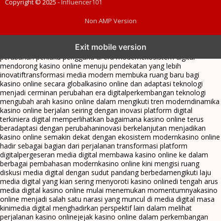
Copyright © 2025 -
Influencer101
Non AMP Version
kasino online menjadi bagian dari transformasi ekosistem digital
Exit mobile version
yang terus berkembang
perkembangan kasino online mencerminkan
perubahan perilaku pengguna di era modern
ekosistem digital
mendorong kasino online menuju pendekatan yang lebih
inovatif
transformasi media modern membuka ruang baru bagi
kasino online secara global
kasino online dan adaptasi teknologi
menjadi cerminan perubahan era digital
perkembangan teknologi
mengubah arah kasino online dalam mengikuti tren modern
dinamika
kasino online berjalan seiring dengan inovasi platform digital
terkini
era digital memperlihatkan bagaimana kasino online terus
beradaptasi dengan perubahan
inovasi berkelanjutan menjadikan
kasino online semakin dekat dengan ekosistem modern
kasino online
hadir sebagai bagian dari perjalanan transformasi platform
digital
pergeseran media digital membawa kasino online ke dalam
berbagai pembahasan modern
kasino online kini mengisi ruang
diskusi media digital dengan sudut pandang berbeda
mengikuti laju
media digital yang kian sering menyoroti kasino online
di tengah arus
media digital kasino online mulai menemukan momentumnya
kasino
online menjadi salah satu narasi yang muncul di media digital masa
kini
media digital menghadirkan perspektif lain dalam melihat
perjalanan kasino online
jejak kasino online dalam perkembangan