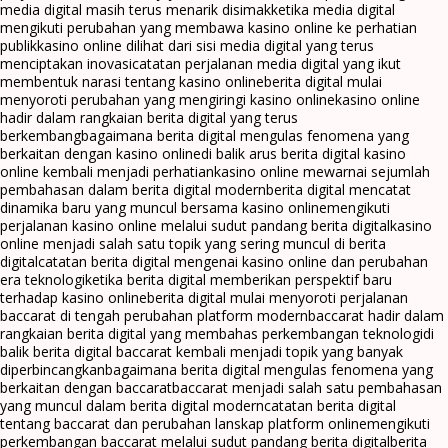
media digital masih terus menarik disimak
ketika media digital
mengikuti perubahan yang membawa kasino online ke perhatian
publik
kasino online dilihat dari sisi media digital yang terus
menciptakan inovasi
catatan perjalanan media digital yang ikut
membentuk narasi tentang kasino online
berita digital mulai
menyoroti perubahan yang mengiringi kasino online
kasino online
hadir dalam rangkaian berita digital yang terus
berkembang
bagaimana berita digital mengulas fenomena yang
berkaitan dengan kasino online
di balik arus berita digital kasino
online kembali menjadi perhatian
kasino online mewarnai sejumlah
pembahasan dalam berita digital modern
berita digital mencatat
dinamika baru yang muncul bersama kasino online
mengikuti
perjalanan kasino online melalui sudut pandang berita digital
kasino
online menjadi salah satu topik yang sering muncul di berita
digital
catatan berita digital mengenai kasino online dan perubahan
era teknologi
ketika berita digital memberikan perspektif baru
terhadap kasino online
berita digital mulai menyoroti perjalanan
baccarat di tengah perubahan platform modern
baccarat hadir dalam
rangkaian berita digital yang membahas perkembangan teknologi
di
balik berita digital baccarat kembali menjadi topik yang banyak
diperbincangkan
bagaimana berita digital mengulas fenomena yang
berkaitan dengan baccarat
baccarat menjadi salah satu pembahasan
yang muncul dalam berita digital modern
catatan berita digital
tentang baccarat dan perubahan lanskap platform online
mengikuti
perkembangan baccarat melalui sudut pandang berita digital
berita