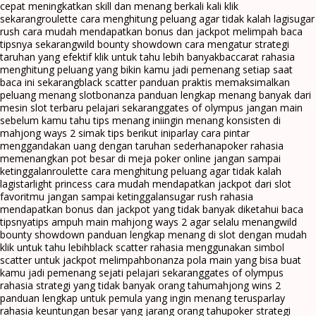
cepat meningkatkan skill dan menang berkali kali klik
sekarang
roulette cara menghitung peluang agar tidak kalah lagi
sugar
rush cara mudah mendapatkan bonus dan jackpot melimpah baca
tipsnya sekarang
wild bounty showdown cara mengatur strategi
taruhan yang efektif klik untuk tahu lebih banyak
baccarat rahasia
menghitung peluang yang bikin kamu jadi pemenang setiap saat
baca ini sekarang
black scatter panduan praktis memaksimalkan
peluang menang slot
bonanza panduan lengkap menang banyak dari
mesin slot terbaru pelajari sekarang
gates of olympus jangan main
sebelum kamu tahu tips menang ini
ingin menang konsisten di
mahjong ways 2 simak tips berikut ini
parlay cara pintar
menggandakan uang dengan taruhan sederhana
poker rahasia
memenangkan pot besar di meja poker online jangan sampai
ketinggalan
roulette cara menghitung peluang agar tidak kalah
lagi
starlight princess cara mudah mendapatkan jackpot dari slot
favoritmu jangan sampai ketinggalan
sugar rush rahasia
mendapatkan bonus dan jackpot yang tidak banyak diketahui baca
tipsnya
tips ampuh main mahjong ways 2 agar selalu menang
wild
bounty showdown panduan lengkap menang di slot dengan mudah
klik untuk tahu lebih
black scatter rahasia menggunakan simbol
scatter untuk jackpot melimpah
bonanza pola main yang bisa buat
kamu jadi pemenang sejati pelajari sekarang
gates of olympus
rahasia strategi yang tidak banyak orang tahu
mahjong wins 2
panduan lengkap untuk pemula yang ingin menang terus
parlay
rahasia keuntungan besar yang jarang orang tahu
poker strategi