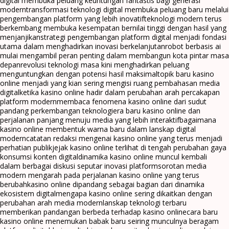
digital membuka peluang keuntungan fantastis bagi generasi
modern
transformasi teknologi digital membuka peluang baru melalui
pengembangan platform yang lebih inovatif
teknologi modern terus
berkembang membuka kesempatan bernilai tinggi dengan hasil yang
menjanjikan
strategi pengembangan platform digital menjadi fondasi
utama dalam menghadirkan inovasi berkelanjutan
robot berbasis ai
mulai mengambil peran penting dalam membangun kota pintar masa
depan
revolusi teknologi masa kini menghadirkan peluang
menguntungkan dengan potensi hasil maksimal
topik baru kasino
online menjadi yang kian sering mengisi ruang pembahasan media
digital
ketika kasino online hadir dalam perubahan arah percakapan
platform modern
membaca fenomena kasino online dari sudut
pandang perkembangan teknologi
era baru kasino online dan
perjalanan panjang menuju media yang lebih interaktif
bagaimana
kasino online membentuk warna baru dalam lanskap digital
modern
catatan redaksi mengenai kasino online yang terus menjadi
perhatian publik
jejak kasino online terlihat di tengah perubahan gaya
konsumsi konten digital
dinamika kasino online muncul kembali
dalam berbagai diskusi seputar inovasi platform
sorotan media
modern mengarah pada perjalanan kasino online yang terus
berubah
kasino online dipandang sebagai bagian dari dinamika
ekosistem digital
mengapa kasino online sering dikaitkan dengan
perubahan arah media modern
lanskap teknologi terbaru
memberikan pandangan berbeda terhadap kasino online
cara baru
kasino online menemukan babak baru seiring munculnya beragam