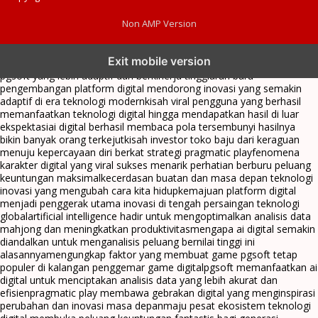
Non AMP Version
transformasi digital pragmatic play menjadi inspirasi baru dalam
Exit mobile version
menghadirkan inovasi berkualitas
ai digital menjadi kunci analisis data
pgsoft yang lebih adaptif dan berkinerja tinggi
arah baru
pengembangan platform digital mendorong inovasi yang semakin
adaptif di era teknologi modern
kisah viral pengguna yang berhasil
memanfaatkan teknologi digital hingga mendapatkan hasil di luar
ekspektasi
ai digital berhasil membaca pola tersembunyi hasilnya
bikin banyak orang terkejut
kisah investor toko baju dari keraguan
menuju kepercayaan diri berkat strategi pragmatic play
fenomena
karakter digital yang viral sukses menarik perhatian berburu peluang
keuntungan maksimal
kecerdasan buatan dan masa depan teknologi
inovasi yang mengubah cara kita hidup
kemajuan platform digital
menjadi penggerak utama inovasi di tengah persaingan teknologi
global
artificial intelligence hadir untuk mengoptimalkan analisis data
mahjong dan meningkatkan produktivitas
mengapa ai digital semakin
diandalkan untuk menganalisis peluang bernilai tinggi ini
alasannya
mengungkap faktor yang membuat game pgsoft tetap
populer di kalangan penggemar game digital
pgsoft memanfaatkan ai
digital untuk menciptakan analisis data yang lebih akurat dan
efisien
pragmatic play membawa gebrakan digital yang menginspirasi
perubahan dan inovasi masa depan
maju pesat ekosistem teknologi