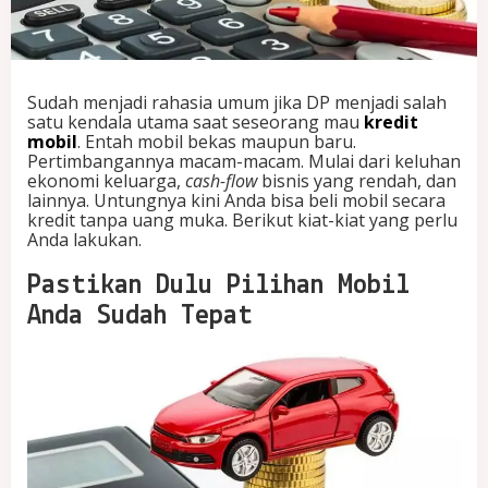
b
i
l
T
a
Sudah menjadi rahasia umum jika DP menjadi salah
n
satu kendala utama saat seseorang mau
kredit
p
mobil
. Entah mobil bekas maupun baru.
a
Pertimbangannya macam-macam. Mulai dari keluhan
H
ekonomi keluarga,
cash-flow
bisnis yang rendah, dan
a
lainnya. Untungnya kini Anda bisa beli mobil secara
r
kredit tanpa uang muka. Berikut kiat-kiat yang perlu
u
Anda lakukan.
s
B
Pastikan Dulu Pilihan Mobil
a
y
Anda Sudah Tepat
a
r
D
P
?