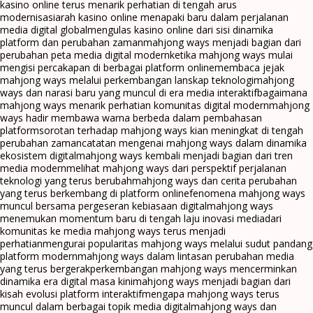
kasino online terus menarik perhatian di tengah arus
modernisasi
arah kasino online menapaki baru dalam perjalanan
media digital global
mengulas kasino online dari sisi dinamika
platform dan perubahan zaman
mahjong ways menjadi bagian dari
perubahan peta media digital modern
ketika mahjong ways mulai
mengisi percakapan di berbagai platform online
membaca jejak
mahjong ways melalui perkembangan lanskap teknologi
mahjong
ways dan narasi baru yang muncul di era media interaktif
bagaimana
mahjong ways menarik perhatian komunitas digital modern
mahjong
ways hadir membawa warna berbeda dalam pembahasan
platform
sorotan terhadap mahjong ways kian meningkat di tengah
perubahan zaman
catatan mengenai mahjong ways dalam dinamika
ekosistem digital
mahjong ways kembali menjadi bagian dari tren
media modern
melihat mahjong ways dari perspektif perjalanan
teknologi yang terus berubah
mahjong ways dan cerita perubahan
yang terus berkembang di platform online
fenomena mahjong ways
muncul bersama pergeseran kebiasaan digital
mahjong ways
menemukan momentum baru di tengah laju inovasi media
dari
komunitas ke media mahjong ways terus menjadi
perhatian
mengurai popularitas mahjong ways melalui sudut pandang
platform modern
mahjong ways dalam lintasan perubahan media
yang terus bergerak
perkembangan mahjong ways mencerminkan
dinamika era digital masa kini
mahjong ways menjadi bagian dari
kisah evolusi platform interaktif
mengapa mahjong ways terus
muncul dalam berbagai topik media digital
mahjong ways dan