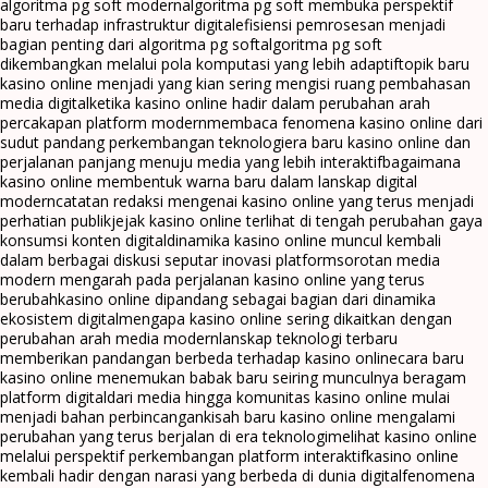
algoritma pg soft modern
algoritma pg soft membuka perspektif
baru terhadap infrastruktur digital
efisiensi pemrosesan menjadi
bagian penting dari algoritma pg soft
algoritma pg soft
dikembangkan melalui pola komputasi yang lebih adaptif
topik baru
kasino online menjadi yang kian sering mengisi ruang pembahasan
media digital
ketika kasino online hadir dalam perubahan arah
percakapan platform modern
membaca fenomena kasino online dari
sudut pandang perkembangan teknologi
era baru kasino online dan
perjalanan panjang menuju media yang lebih interaktif
bagaimana
kasino online membentuk warna baru dalam lanskap digital
modern
catatan redaksi mengenai kasino online yang terus menjadi
perhatian publik
jejak kasino online terlihat di tengah perubahan gaya
konsumsi konten digital
dinamika kasino online muncul kembali
dalam berbagai diskusi seputar inovasi platform
sorotan media
modern mengarah pada perjalanan kasino online yang terus
berubah
kasino online dipandang sebagai bagian dari dinamika
ekosistem digital
mengapa kasino online sering dikaitkan dengan
perubahan arah media modern
lanskap teknologi terbaru
memberikan pandangan berbeda terhadap kasino online
cara baru
kasino online menemukan babak baru seiring munculnya beragam
platform digital
dari media hingga komunitas kasino online mulai
menjadi bahan perbincangan
kisah baru kasino online mengalami
perubahan yang terus berjalan di era teknologi
melihat kasino online
melalui perspektif perkembangan platform interaktif
kasino online
kembali hadir dengan narasi yang berbeda di dunia digital
fenomena