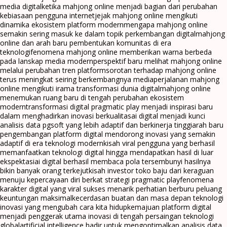
media digital
ketika mahjong online menjadi bagian dari perubahan
kebiasaan pengguna internet
jejak mahjong online mengikuti
dinamika ekosistem platform modern
mengapa mahjong online
semakin sering masuk ke dalam topik perkembangan digital
mahjong
online dan arah baru pembentukan komunitas di era
teknologi
fenomena mahjong online memberikan warna berbeda
pada lanskap media modern
perspektif baru melihat mahjong online
melalui perubahan tren platform
sorotan terhadap mahjong online
terus meningkat seiring berkembangnya media
perjalanan mahjong
online mengikuti irama transformasi dunia digital
mahjong online
menemukan ruang baru di tengah perubahan ekosistem
modern
transformasi digital pragmatic play menjadi inspirasi baru
dalam menghadirkan inovasi berkualitas
ai digital menjadi kunci
analisis data pgsoft yang lebih adaptif dan berkinerja tinggi
arah baru
pengembangan platform digital mendorong inovasi yang semakin
adaptif di era teknologi modern
kisah viral pengguna yang berhasil
memanfaatkan teknologi digital hingga mendapatkan hasil di luar
ekspektasi
ai digital berhasil membaca pola tersembunyi hasilnya
bikin banyak orang terkejut
kisah investor toko baju dari keraguan
menuju kepercayaan diri berkat strategi pragmatic play
fenomena
karakter digital yang viral sukses menarik perhatian berburu peluang
keuntungan maksimal
kecerdasan buatan dan masa depan teknologi
inovasi yang mengubah cara kita hidup
kemajuan platform digital
menjadi penggerak utama inovasi di tengah persaingan teknologi
global
artificial intelligence hadir untuk mengoptimalkan analisis data