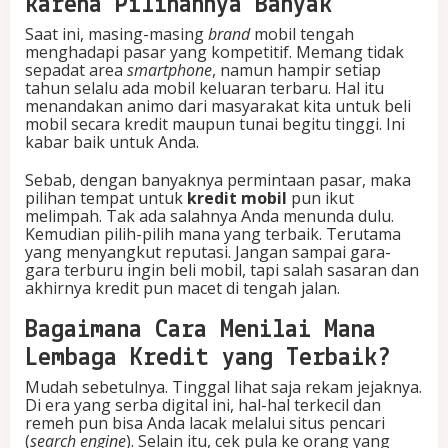
karena Pilihannya Banyak
Saat ini, masing-masing
brand
mobil tengah
menghadapi pasar yang kompetitif. Memang tidak
sepadat area
smartphone
, namun hampir setiap
tahun selalu ada mobil keluaran terbaru. Hal itu
menandakan animo dari masyarakat kita untuk beli
mobil secara kredit maupun tunai begitu tinggi. Ini
kabar baik untuk Anda.
Sebab, dengan banyaknya permintaan pasar, maka
pilihan tempat untuk
kredit mobil
pun ikut
melimpah. Tak ada salahnya Anda menunda dulu.
Kemudian pilih-pilih mana yang terbaik. Terutama
yang menyangkut reputasi. Jangan sampai gara-
gara terburu ingin beli mobil, tapi salah sasaran dan
akhirnya kredit pun macet di tengah jalan.
Bagaimana Cara Menilai Mana
Lembaga Kredit yang Terbaik?
Mudah sebetulnya. Tinggal lihat saja rekam jejaknya.
Di era yang serba digital ini, hal-hal terkecil dan
remeh pun bisa Anda lacak melalui situs pencari
(
search engine
). Selain itu, cek pula ke orang yang