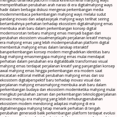
mengikuti dinamika platform masa kini
fenomena mahjong ways
memperlihatkan perubahan arah narasi di era digital
mahjong ways
hadir dalam berbagai diskusi mengenai perkembangan media
modern
membaca perkembangan mahjong ways melalui sudut
pandang inovasi dan adaptasi
jejak mahjong ways terlihat seiring
bertambahnya perhatian terhadap ekosistem digital
mahjong emas
membuka arah baru dalam perkembangan konsep digital
modern
sorotan terbaru mahjong emas menjadi bagian dari
perubahan ekosistem visual
menjelajahi perjalanan kreatif menuju
era mahjong emas yang lebih modern
perubahan platform digital
membentuk mahjong emas dalam lanskap interaktif
baru
perkembangan konsep modern menghadirkan identitas baru
bagi mahjong emas
mengapa mahjong emas mulai mendapat
perhatian dalam perubahan era digital
dibalik transformasi visual
mahjong emas terdapat perjalanan kreatif yang panjang
dari konsep
awal mahjong emas hingga perkembangan era modern saat
ini
catatan editorial melihat perubahan mahjong emas dari sisi
ekosistem digital
perspektif baru terhadap inovasi visual dan
perjalanan mahjong emas
mahjong membuka arah baru dalam
perkembangan budaya dan ekosistem modern
ketika mahjong mulai
mengikuti perubahan zaman dan perkembangan teknologi
perjalanan
inovasi menuju era mahjong yang lebih terhubung
perubahan
ekosistem modern mendorong adaptasi mahjong di era
digital
mengapa mahjong tetap menarik perhatian di tengah
perubahan generasi
di balik perkembangan platform terdapat evolusi