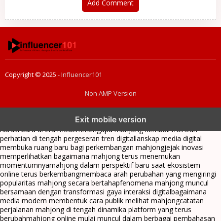
Add Comment
Copyright © 2025 -
Influencer101
Non AMP Version
mahjong menjadi sorotan dalam perubahan pola interaksi digital
Exit mobile version
masa kini
dari komunitas hingga platform mahjong membangun
narasi baru di era modern
mengapa mahjong kembali mencuri
perhatian di tengah pergeseran tren digital
lanskap media digital
membuka ruang baru bagi perkembangan mahjong
jejak inovasi
memperlihatkan bagaimana mahjong terus menemukan
momentumnya
mahjong dalam perspektif baru saat ekosistem
online terus berkembang
membaca arah perubahan yang mengiringi
popularitas mahjong secara bertahap
fenomena mahjong muncul
bersamaan dengan transformasi gaya interaksi digital
bagaimana
media modern membentuk cara publik melihat mahjong
catatan
perjalanan mahjong di tengah dinamika platform yang terus
berubah
mahjong online mulai muncul dalam berbagai pembahasan