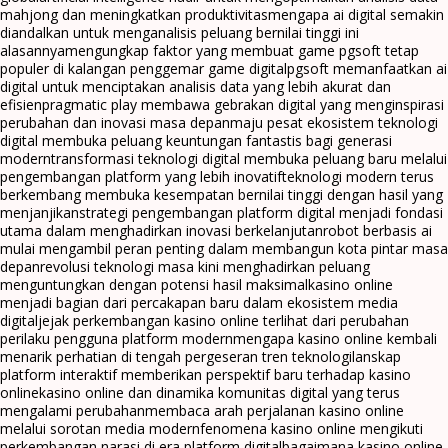
mahjong dan meningkatkan produktivitas
mengapa ai digital semakin
diandalkan untuk menganalisis peluang bernilai tinggi ini
alasannya
mengungkap faktor yang membuat game pgsoft tetap
populer di kalangan penggemar game digital
pgsoft memanfaatkan ai
digital untuk menciptakan analisis data yang lebih akurat dan
efisien
pragmatic play membawa gebrakan digital yang menginspirasi
perubahan dan inovasi masa depan
maju pesat ekosistem teknologi
digital membuka peluang keuntungan fantastis bagi generasi
modern
transformasi teknologi digital membuka peluang baru melalui
pengembangan platform yang lebih inovatif
teknologi modern terus
berkembang membuka kesempatan bernilai tinggi dengan hasil yang
menjanjikan
strategi pengembangan platform digital menjadi fondasi
utama dalam menghadirkan inovasi berkelanjutan
robot berbasis ai
mulai mengambil peran penting dalam membangun kota pintar masa
depan
revolusi teknologi masa kini menghadirkan peluang
menguntungkan dengan potensi hasil maksimal
kasino online
menjadi bagian dari percakapan baru dalam ekosistem media
digital
jejak perkembangan kasino online terlihat dari perubahan
perilaku pengguna platform modern
mengapa kasino online kembali
menarik perhatian di tengah pergeseran tren teknologi
lanskap
platform interaktif memberikan perspektif baru terhadap kasino
online
kasino online dan dinamika komunitas digital yang terus
mengalami perubahan
membaca arah perjalanan kasino online
melalui sorotan media modern
fenomena kasino online mengikuti
perkembangan narasi di era platform digital
bagaimana kasino online