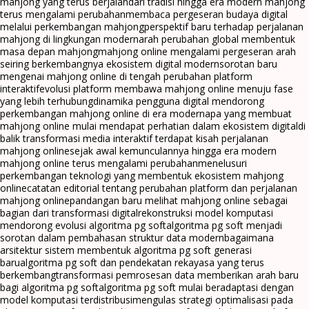
mahjong yang terus berjalan
dari tradisi hingga era modern mahjong
terus mengalami perubahan
membaca pergeseran budaya digital
melalui perkembangan mahjong
perspektif baru terhadap perjalanan
mahjong di lingkungan modern
arah perubahan global membentuk
masa depan mahjong
mahjong online mengalami pergeseran arah
seiring berkembangnya ekosistem digital modern
sorotan baru
mengenai mahjong online di tengah perubahan platform
interaktif
evolusi platform membawa mahjong online menuju fase
yang lebih terhubung
dinamika pengguna digital mendorong
perkembangan mahjong online di era modern
apa yang membuat
mahjong online mulai mendapat perhatian dalam ekosistem digital
di
balik transformasi media interaktif terdapat kisah perjalanan
mahjong online
sejak awal kemunculannya hingga era modern
mahjong online terus mengalami perubahan
menelusuri
perkembangan teknologi yang membentuk ekosistem mahjong
online
catatan editorial tentang perubahan platform dan perjalanan
mahjong online
pandangan baru melihat mahjong online sebagai
bagian dari transformasi digital
rekonstruksi model komputasi
mendorong evolusi algoritma pg soft
algoritma pg soft menjadi
sorotan dalam pembahasan struktur data modern
bagaimana
arsitektur sistem membentuk algoritma pg soft generasi
baru
algoritma pg soft dan pendekatan rekayasa yang terus
berkembang
transformasi pemrosesan data memberikan arah baru
bagi algoritma pg soft
algoritma pg soft mulai beradaptasi dengan
model komputasi terdistribusi
mengulas strategi optimalisasi pada