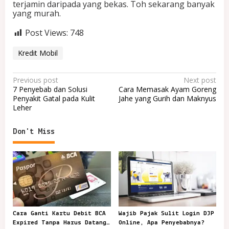
terjamin daripada yang bekas. Toh sekarang banyak
yang murah.
Post Views:
748
Kredit Mobil
P
Previous post
Next post
7 Penyebab dan Solusi
Cara Memasak Ayam Goreng
o
Penyakit Gatal pada Kulit
Jahe yang Gurih dan Maknyus
Leher
s
t
Don't Miss
n
a
v
i
g
a
Cara Ganti Kartu Debit BCA
Wajib Pajak Sulit Login DJP
t
Expired Tanpa Harus Datang
Online, Apa Penyebabnya?