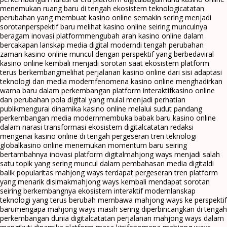
menemukan ruang baru di tengah ekosistem teknologi
catatan
perubahan yang membuat kasino online semakin sering menjadi
sorotan
perspektif baru melihat kasino online seiring munculnya
beragam inovasi platform
mengubah arah kasino online dalam
bercakapan lanskap media digital modern
di tengah perubahan
zaman kasino online muncul dengan perspektif yang berbeda
viral
kasino online kembali menjadi sorotan saat ekosistem platform
terus berkembang
melihat perjalanan kasino online dari sisi adaptasi
teknologi dan media modern
fenomena kasino online menghadirkan
warna baru dalam perkembangan platform interaktif
kasino online
dan perubahan pola digital yang mulai menjadi perhatian
publik
mengurai dinamika kasino online melalui sudut pandang
perkembangan media modern
membuka babak baru kasino online
dalam narasi transformasi ekosistem digital
catatan redaksi
mengenai kasino online di tengah pergeseran tren teknologi
global
kasino online menemukan momentum baru seiring
bertambahnya inovasi platform digital
mahjong ways menjadi salah
satu topik yang sering muncul dalam pembahasan media digital
di
balik popularitas mahjong ways terdapat pergeseran tren platform
yang menarik disimak
mahjong ways kembali mendapat sorotan
seiring berkembangnya ekosistem interaktif modern
lanskap
teknologi yang terus berubah membawa mahjong ways ke perspektif
baru
mengapa mahjong ways masih sering diperbincangkan di tengah
perkembangan dunia digital
catatan perjalanan mahjong ways dalam