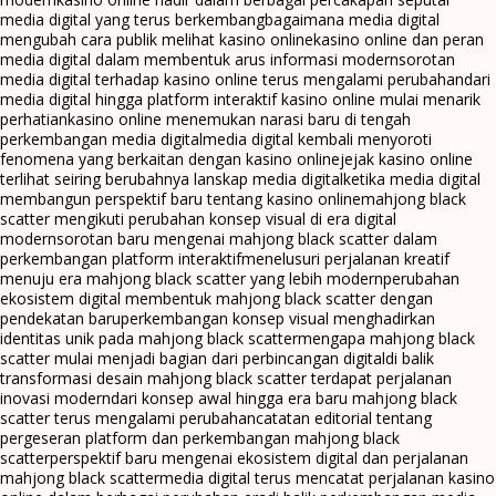
media digital yang terus berkembang
bagaimana media digital
mengubah cara publik melihat kasino online
kasino online dan peran
media digital dalam membentuk arus informasi modern
sorotan
media digital terhadap kasino online terus mengalami perubahan
dari
media digital hingga platform interaktif kasino online mulai menarik
perhatian
kasino online menemukan narasi baru di tengah
perkembangan media digital
media digital kembali menyoroti
fenomena yang berkaitan dengan kasino online
jejak kasino online
terlihat seiring berubahnya lanskap media digital
ketika media digital
membangun perspektif baru tentang kasino online
mahjong black
scatter mengikuti perubahan konsep visual di era digital
modern
sorotan baru mengenai mahjong black scatter dalam
perkembangan platform interaktif
menelusuri perjalanan kreatif
menuju era mahjong black scatter yang lebih modern
perubahan
ekosistem digital membentuk mahjong black scatter dengan
pendekatan baru
perkembangan konsep visual menghadirkan
identitas unik pada mahjong black scatter
mengapa mahjong black
scatter mulai menjadi bagian dari perbincangan digital
di balik
transformasi desain mahjong black scatter terdapat perjalanan
inovasi modern
dari konsep awal hingga era baru mahjong black
scatter terus mengalami perubahan
catatan editorial tentang
pergeseran platform dan perkembangan mahjong black
scatter
perspektif baru mengenai ekosistem digital dan perjalanan
mahjong black scatter
media digital terus mencatat perjalanan kasino