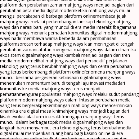
platform dan perubahan zaman
mahjong ways menjadi bagian dari
perubahan peta media digital modern
ketika mahjong ways mulai
mengisi percakapan di berbagai platform online
membaca jejak
mahjong ways melalui perkembangan lanskap teknologi
mahjong
ways dan narasi baru yang muncul di era media interaktif
bagaimana
mahjong ways menarik perhatian komunitas digital modern
mahjong
ways hadir membawa warna berbeda dalam pembahasan
platform
sorotan terhadap mahjong ways kian meningkat di tengah
perubahan zaman
catatan mengenai mahjong ways dalam dinamika
ekosistem digital
mahjong ways kembali menjadi bagian dari tren
media modern
melihat mahjong ways dari perspektif perjalanan
teknologi yang terus berubah
mahjong ways dan cerita perubahan
yang terus berkembang di platform online
fenomena mahjong ways
muncul bersama pergeseran kebiasaan digital
mahjong ways
menemukan momentum baru di tengah laju inovasi media
dari
komunitas ke media mahjong ways terus menjadi
perhatian
mengurai popularitas mahjong ways melalui sudut pandang
platform modern
mahjong ways dalam lintasan perubahan media
yang terus bergerak
perkembangan mahjong ways mencerminkan
dinamika era digital masa kini
mahjong ways menjadi bagian dari
kisah evolusi platform interaktif
mengapa mahjong ways terus
muncul dalam berbagai topik media digital
mahjong ways dan
langkah baru menyambut era teknologi yang terus berubah
media
digital mulai memberikan ruang baru bagi kasino online di era
modern
kasino online hadir dalam berbagai percakapan seputar