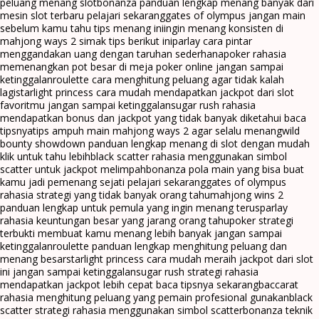
peluang menang slot
bonanza panduan lengkap menang banyak dari
mesin slot terbaru pelajari sekarang
gates of olympus jangan main
sebelum kamu tahu tips menang ini
ingin menang konsisten di
mahjong ways 2 simak tips berikut ini
parlay cara pintar
menggandakan uang dengan taruhan sederhana
poker rahasia
memenangkan pot besar di meja poker online jangan sampai
ketinggalan
roulette cara menghitung peluang agar tidak kalah
lagi
starlight princess cara mudah mendapatkan jackpot dari slot
favoritmu jangan sampai ketinggalan
sugar rush rahasia
mendapatkan bonus dan jackpot yang tidak banyak diketahui baca
tipsnya
tips ampuh main mahjong ways 2 agar selalu menang
wild
bounty showdown panduan lengkap menang di slot dengan mudah
klik untuk tahu lebih
black scatter rahasia menggunakan simbol
scatter untuk jackpot melimpah
bonanza pola main yang bisa buat
kamu jadi pemenang sejati pelajari sekarang
gates of olympus
rahasia strategi yang tidak banyak orang tahu
mahjong wins 2
panduan lengkap untuk pemula yang ingin menang terus
parlay
rahasia keuntungan besar yang jarang orang tahu
poker strategi
terbukti membuat kamu menang lebih banyak jangan sampai
ketinggalan
roulette panduan lengkap menghitung peluang dan
menang besar
starlight princess cara mudah meraih jackpot dari slot
ini jangan sampai ketinggalan
sugar rush strategi rahasia
mendapatkan jackpot lebih cepat baca tipsnya sekarang
baccarat
rahasia menghitung peluang yang pemain profesional gunakan
black
scatter strategi rahasia menggunakan simbol scatter
bonanza teknik