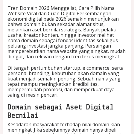
i
Tren Domain 2026 Menggeliat, Cara Pilih Nama
a
Website Viral dan Cuan Digital Perkembangan
t
ekonomi digital pada 2026 semakin menunjukkan
,
bahwa domain bukan sekadar alamat situs,
C
melainkan aset bernilai strategis. Banyak pelaku
a
usaha, kreator konten, hingga investor melihat
r
nama domain sebagai fondasi identitas sekaligus
a
peluang investasi jangka panjang. Persaingan
P
memperebutkan nama website yang singkat, mudah
i
diingat, dan relevan dengan tren terus meningkat.
l
i
Di tengah pertumbuhan startup, e commerce, serta
h
personal branding, kebutuhan akan domain yang
N
kuat menjadi semakin penting. Sebuah nama yang
a
tepat mampu meningkatkan kredibilitas,
m
mempermudah promosi, dan memperkuat daya
a
saing di mesin pencari.
W
e
Domain sebagai Aset Digital
b
s
Bernilai
i
t
Kesadaran masyarakat terhadap nilai domain kian
e
meningkat. Jika sebelumnya domain hanya dibeli
V