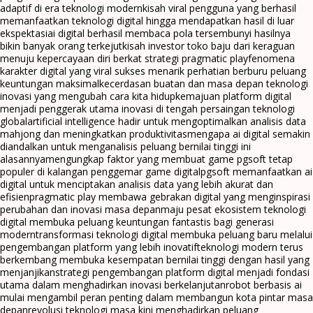
adaptif di era teknologi modern
kisah viral pengguna yang berhasil
memanfaatkan teknologi digital hingga mendapatkan hasil di luar
ekspektasi
ai digital berhasil membaca pola tersembunyi hasilnya
bikin banyak orang terkejut
kisah investor toko baju dari keraguan
menuju kepercayaan diri berkat strategi pragmatic play
fenomena
karakter digital yang viral sukses menarik perhatian berburu peluang
keuntungan maksimal
kecerdasan buatan dan masa depan teknologi
inovasi yang mengubah cara kita hidup
kemajuan platform digital
menjadi penggerak utama inovasi di tengah persaingan teknologi
global
artificial intelligence hadir untuk mengoptimalkan analisis data
mahjong dan meningkatkan produktivitas
mengapa ai digital semakin
diandalkan untuk menganalisis peluang bernilai tinggi ini
alasannya
mengungkap faktor yang membuat game pgsoft tetap
populer di kalangan penggemar game digital
pgsoft memanfaatkan ai
digital untuk menciptakan analisis data yang lebih akurat dan
efisien
pragmatic play membawa gebrakan digital yang menginspirasi
perubahan dan inovasi masa depan
maju pesat ekosistem teknologi
digital membuka peluang keuntungan fantastis bagi generasi
modern
transformasi teknologi digital membuka peluang baru melalui
pengembangan platform yang lebih inovatif
teknologi modern terus
berkembang membuka kesempatan bernilai tinggi dengan hasil yang
menjanjikan
strategi pengembangan platform digital menjadi fondasi
utama dalam menghadirkan inovasi berkelanjutan
robot berbasis ai
mulai mengambil peran penting dalam membangun kota pintar masa
depan
revolusi teknologi masa kini menghadirkan peluang