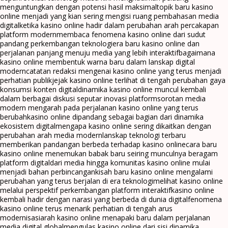
menguntungkan dengan potensi hasil maksimal
topik baru kasino
online menjadi yang kian sering mengisi ruang pembahasan media
digital
ketika kasino online hadir dalam perubahan arah percakapan
platform modern
membaca fenomena kasino online dari sudut
pandang perkembangan teknologi
era baru kasino online dan
perjalanan panjang menuju media yang lebih interaktif
bagaimana
kasino online membentuk warna baru dalam lanskap digital
modern
catatan redaksi mengenai kasino online yang terus menjadi
perhatian publik
jejak kasino online terlihat di tengah perubahan gaya
konsumsi konten digital
dinamika kasino online muncul kembali
dalam berbagai diskusi seputar inovasi platform
sorotan media
modern mengarah pada perjalanan kasino online yang terus
berubah
kasino online dipandang sebagai bagian dari dinamika
ekosistem digital
mengapa kasino online sering dikaitkan dengan
perubahan arah media modern
lanskap teknologi terbaru
memberikan pandangan berbeda terhadap kasino online
cara baru
kasino online menemukan babak baru seiring munculnya beragam
platform digital
dari media hingga komunitas kasino online mulai
menjadi bahan perbincangan
kisah baru kasino online mengalami
perubahan yang terus berjalan di era teknologi
melihat kasino online
melalui perspektif perkembangan platform interaktif
kasino online
kembali hadir dengan narasi yang berbeda di dunia digital
fenomena
kasino online terus menarik perhatian di tengah arus
modernisasi
arah kasino online menapaki baru dalam perjalanan
media digital global
mengulas kasino online dari sisi dinamika