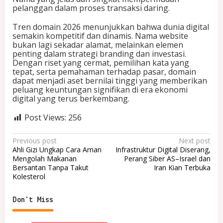
pelanggan dalam proses transaksi daring.
Tren domain 2026 menunjukkan bahwa dunia digital
semakin kompetitif dan dinamis. Nama website
bukan lagi sekadar alamat, melainkan elemen
penting dalam strategi branding dan investasi.
Dengan riset yang cermat, pemilihan kata yang
tepat, serta pemahaman terhadap pasar, domain
dapat menjadi aset bernilai tinggi yang memberikan
peluang keuntungan signifikan di era ekonomi
digital yang terus berkembang.
Post Views:
256
P
Previous post
Next post
Ahli Gizi Ungkap Cara Aman
Infrastruktur Digital Diserang,
o
Mengolah Makanan
Perang Siber AS–Israel dan
Bersantan Tanpa Takut
Iran Kian Terbuka
s
Kolesterol
t
n
Don't Miss
a