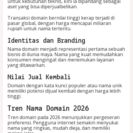
untuk kebutuhan teknis, kini ia dipandang sebagai
i
aset yang bisa diperjualbelikan.
r
a
Transaksi domain bernilai tinggi kerap terjadi di
l
pasar global, dengan harga mencapai miliaran
d
rupiah untuk nama tertentu.
a
n
Identitas dan Branding
C
u
Nama domain menjadi representasi pertama sebuah
a
bisnis di dunia maya. Nama yang kuat memudahkan
n
konsumen mengingat dan menemukan layanan
D
yang ditawarkan.
i
g
Nilai Jual Kembali
i
Domain dengan kata kunci populer atau nama unik
t
memiliki potensi dijual kembali dengan harga lebih
a
tinggi.
l
Tren Nama Domain 2026
Tren domain pada 2026 menunjukkan pergeseran
preferensi. Pengguna internet semakin menyukai
nama yang ringkas, mudah dieja, dan memiliki