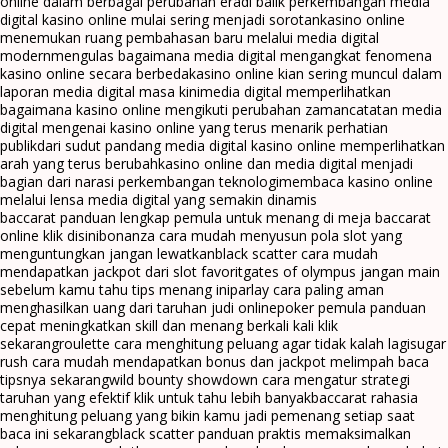
online dalam berbagai perubahan era
di balik perkembangan media
digital kasino online mulai sering menjadi sorotan
kasino online
menemukan ruang pembahasan baru melalui media digital
modern
mengulas bagaimana media digital mengangkat fenomena
kasino online secara berbeda
kasino online kian sering muncul dalam
laporan media digital masa kini
media digital memperlihatkan
bagaimana kasino online mengikuti perubahan zaman
catatan media
digital mengenai kasino online yang terus menarik perhatian
publik
dari sudut pandang media digital kasino online memperlihatkan
arah yang terus berubah
kasino online dan media digital menjadi
bagian dari narasi perkembangan teknologi
membaca kasino online
melalui lensa media digital yang semakin dinamis
baccarat panduan lengkap pemula untuk menang di meja baccarat
online klik disini
bonanza cara mudah menyusun pola slot yang
menguntungkan jangan lewatkan
black scatter cara mudah
mendapatkan jackpot dari slot favorit
gates of olympus jangan main
sebelum kamu tahu tips menang ini
parlay cara paling aman
menghasilkan uang dari taruhan judi online
poker pemula panduan
cepat meningkatkan skill dan menang berkali kali klik
sekarang
roulette cara menghitung peluang agar tidak kalah lagi
sugar
rush cara mudah mendapatkan bonus dan jackpot melimpah baca
tipsnya sekarang
wild bounty showdown cara mengatur strategi
taruhan yang efektif klik untuk tahu lebih banyak
baccarat rahasia
menghitung peluang yang bikin kamu jadi pemenang setiap saat
baca ini sekarang
black scatter panduan praktis memaksimalkan