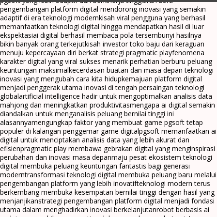
pgsoft yang lebih adaptif dan berkinerja tinggi
arah baru
pengembangan platform digital mendorong inovasi yang semakin
adaptif di era teknologi modern
kisah viral pengguna yang berhasil
memanfaatkan teknologi digital hingga mendapatkan hasil di luar
ekspektasi
ai digital berhasil membaca pola tersembunyi hasilnya
bikin banyak orang terkejut
kisah investor toko baju dari keraguan
menuju kepercayaan diri berkat strategi pragmatic play
fenomena
karakter digital yang viral sukses menarik perhatian berburu peluang
keuntungan maksimal
kecerdasan buatan dan masa depan teknologi
inovasi yang mengubah cara kita hidup
kemajuan platform digital
menjadi penggerak utama inovasi di tengah persaingan teknologi
global
artificial intelligence hadir untuk mengoptimalkan analisis data
mahjong dan meningkatkan produktivitas
mengapa ai digital semakin
diandalkan untuk menganalisis peluang bernilai tinggi ini
alasannya
mengungkap faktor yang membuat game pgsoft tetap
populer di kalangan penggemar game digital
pgsoft memanfaatkan ai
digital untuk menciptakan analisis data yang lebih akurat dan
efisien
pragmatic play membawa gebrakan digital yang menginspirasi
perubahan dan inovasi masa depan
maju pesat ekosistem teknologi
digital membuka peluang keuntungan fantastis bagi generasi
modern
transformasi teknologi digital membuka peluang baru melalui
pengembangan platform yang lebih inovatif
teknologi modern terus
berkembang membuka kesempatan bernilai tinggi dengan hasil yang
menjanjikan
strategi pengembangan platform digital menjadi fondasi
utama dalam menghadirkan inovasi berkelanjutan
robot berbasis ai