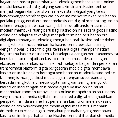
bagian dari narasi perkembangan teknologi
membaca kasino online
melalui lensa media digital yang semakin dinamis
kasino online
menjadi bagian dari transformasi ekosistem digital yang terus
berkembang
perkembangan kasino online mencerminkan perubahan
perilaku pengguna di era modern
ekosistem digital mendorong kasino
online menuju pendekatan yang lebih inovatif
transformasi media
modern membuka ruang baru bagi kasino online secara global
kasino
online dan adaptasi teknologi menjadi cerminan perubahan era
digital
perkembangan teknologi mengubah arah kasino online dalam
mengikuti tren modern
dinamika kasino online berjalan seiring
dengan inovasi platform digital terkini
era digital memperlihatkan
bagaimana kasino online terus beradaptasi dengan perubahan
inovasi
berkelanjutan menjadikan kasino online semakin dekat dengan
ekosistem modern
kasino online hadir sebagai bagian dari perjalanan
transformasi platform digital
pergeseran media digital membawa
kasino online ke dalam berbagai pembahasan modern
kasino online
kini mengisi ruang diskusi media digital dengan sudut pandang
berbeda
mengikuti laju media digital yang kian sering menyoroti
kasino online
di tengah arus media digital kasino online mulai
menemukan momentumnya
kasino online menjadi salah satu narasi
yang muncul di media digital masa kini
media digital menghadirkan
perspektif lain dalam melihat perjalanan kasino online
jejak kasino
online dalam perkembangan media digital masih terus menarik
disimak
ketika media digital mengikuti perubahan yang membawa
kasino online ke perhatian publik
kasino online dilihat dari sisi media