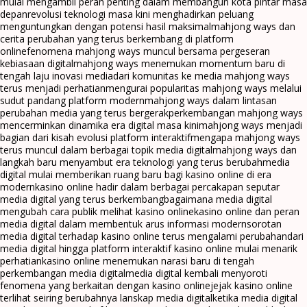
mulai mengambil peran penting dalam membangun kota pintar masa
depan
revolusi teknologi masa kini menghadirkan peluang
menguntungkan dengan potensi hasil maksimal
mahjong ways dan
cerita perubahan yang terus berkembang di platform
online
fenomena mahjong ways muncul bersama pergeseran
kebiasaan digital
mahjong ways menemukan momentum baru di
tengah laju inovasi media
dari komunitas ke media mahjong ways
terus menjadi perhatian
mengurai popularitas mahjong ways melalui
sudut pandang platform modern
mahjong ways dalam lintasan
perubahan media yang terus bergerak
perkembangan mahjong ways
mencerminkan dinamika era digital masa kini
mahjong ways menjadi
bagian dari kisah evolusi platform interaktif
mengapa mahjong ways
terus muncul dalam berbagai topik media digital
mahjong ways dan
langkah baru menyambut era teknologi yang terus berubah
media
digital mulai memberikan ruang baru bagi kasino online di era
modern
kasino online hadir dalam berbagai percakapan seputar
media digital yang terus berkembang
bagaimana media digital
mengubah cara publik melihat kasino online
kasino online dan peran
media digital dalam membentuk arus informasi modern
sorotan
media digital terhadap kasino online terus mengalami perubahan
dari
media digital hingga platform interaktif kasino online mulai menarik
perhatian
kasino online menemukan narasi baru di tengah
perkembangan media digital
media digital kembali menyoroti
fenomena yang berkaitan dengan kasino online
jejak kasino online
terlihat seiring berubahnya lanskap media digital
ketika media digital