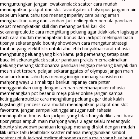
menguntungkan jangan lewatkan
black scatter cara mudah
mendapatkan jackpot dari slot favorit
gates of olympus jangan main
sebelum kamu tahu tips menang ini
parlay cara paling aman
menghasilkan uang dari taruhan judi online
poker pemula panduan
cepat meningkatkan skill dan menang berkali kali klik
sekarang
roulette cara menghitung peluang agar tidak kalah lagi
sugar
rush cara mudah mendapatkan bonus dan jackpot melimpah baca
tipsnya sekarang
wild bounty showdown cara mengatur strategi
taruhan yang efektif klik untuk tahu lebih banyak
baccarat rahasia
menghitung peluang yang bikin kamu jadi pemenang setiap saat
baca ini sekarang
black scatter panduan praktis memaksimalkan
peluang menang slot
bonanza panduan lengkap menang banyak dari
mesin slot terbaru pelajari sekarang
gates of olympus jangan main
sebelum kamu tahu tips menang ini
ingin menang konsisten di
mahjong ways 2 simak tips berikut ini
parlay cara pintar
menggandakan uang dengan taruhan sederhana
poker rahasia
memenangkan pot besar di meja poker online jangan sampai
ketinggalan
roulette cara menghitung peluang agar tidak kalah
lagi
starlight princess cara mudah mendapatkan jackpot dari slot
favoritmu jangan sampai ketinggalan
sugar rush rahasia
mendapatkan bonus dan jackpot yang tidak banyak diketahui baca
tipsnya
tips ampuh main mahjong ways 2 agar selalu menang
wild
bounty showdown panduan lengkap menang di slot dengan mudah
klik untuk tahu lebih
black scatter rahasia menggunakan simbol
scatter untuk jackpot melimpah
bonanza pola main yang bisa buat