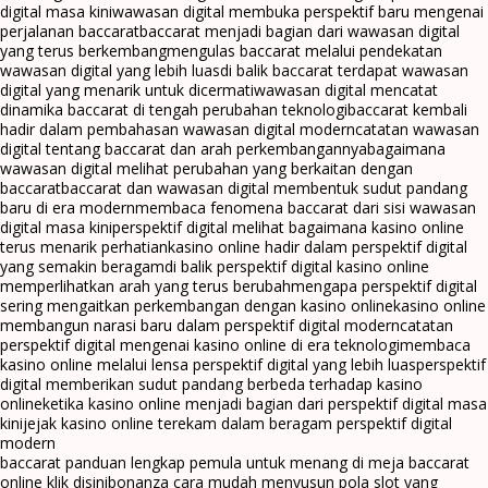
digital masa kini
wawasan digital membuka perspektif baru mengenai
perjalanan baccarat
baccarat menjadi bagian dari wawasan digital
yang terus berkembang
mengulas baccarat melalui pendekatan
wawasan digital yang lebih luas
di balik baccarat terdapat wawasan
digital yang menarik untuk dicermati
wawasan digital mencatat
dinamika baccarat di tengah perubahan teknologi
baccarat kembali
hadir dalam pembahasan wawasan digital modern
catatan wawasan
digital tentang baccarat dan arah perkembangannya
bagaimana
wawasan digital melihat perubahan yang berkaitan dengan
baccarat
baccarat dan wawasan digital membentuk sudut pandang
baru di era modern
membaca fenomena baccarat dari sisi wawasan
digital masa kini
perspektif digital melihat bagaimana kasino online
terus menarik perhatian
kasino online hadir dalam perspektif digital
yang semakin beragam
di balik perspektif digital kasino online
memperlihatkan arah yang terus berubah
mengapa perspektif digital
sering mengaitkan perkembangan dengan kasino online
kasino online
membangun narasi baru dalam perspektif digital modern
catatan
perspektif digital mengenai kasino online di era teknologi
membaca
kasino online melalui lensa perspektif digital yang lebih luas
perspektif
digital memberikan sudut pandang berbeda terhadap kasino
online
ketika kasino online menjadi bagian dari perspektif digital masa
kini
jejak kasino online terekam dalam beragam perspektif digital
modern
baccarat panduan lengkap pemula untuk menang di meja baccarat
online klik disini
bonanza cara mudah menyusun pola slot yang