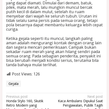
yang dapat diamati. Dimulai dari demam, batuk,
pilek, mata merah, lalu mungkin muncul bercak
putih kecil di dalam mulut, setelah itu ruam
menyebar dari wajah ke seluruh tubuh. Urutan ini
tidak selalu sama persis pada semua orang, tetapi
pola besarnya dapat membantu keluarga lebih cepat
curiga.
Ketika gejala seperti itu muncul, langkah paling
aman adalah mengurangi kontak dengan orang lain
dan segera mencari pemeriksaan. Campak bukan
sekadar ruam merah yang akan hilang sendiri pada
semua orang. Pada sebagian penderita, penyakit ini
bisa berubah menjadi kondisi serius, terutama bila
tanda bahaya mulai terlihat.
Post Views:
126
Gejala
P
Previous post
Next post
Honda Stylo 160, Skutik
Kaca Ambulans Dipukul Saat
o
Retro Modern yang
Pengawalan, Publik Tagih