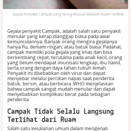
a
n
Gejala Penyakit Campak yang Sering Muncul Sebelum Ruam Terlihat
g
S
e
Gejala penyakit Campak, adalah salah satu penyakit
r
menular yang kerap dianggap biasa pada awal
i
kemunculannya. Banyak orang mengira gejalanya
n
hanya flu, demam ringan, atau batuk biasa. Padahal,
g
campak memiliki pola gejala yang khas dan bisa
M
berkembang cepat, terutama pada anak kecil, orang
u
yang belum mendapat imunisasi lengkap, ibu hamil,
n
serta orang dengan daya tahan tubuh lemah.
c
Penyakit ini disebabkan oleh virus dan dapat
u
menyebar melalui percikan napas saat penderita
l
batuk, bersin, atau berbicara. WHO menjelaskan
S
bahwa campak sangat mudah menular dan dapat
e
menyebabkan komplikasi berat pada sebagian
b
penderita.
e
l
u
Campak Tidak Selalu Langsung
m
Terlihat dari Ruam
R
u
Salah satu kesalahan umum dalam mengenali
a