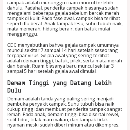
campak adalah menunggu ruam muncul terlebih
m
dahulu. Padahal, penderita campak biasanya sudah
T
mengalami beberapa gejala sebelum bercak merah
e
tampak di kulit. Pada fase awal, campak bisa terlihat
r
seperti flu berat. Anak tampak lesu, suhu tubuh naik,
l
mata memerah, hidung berair, dan batuk mulai
i
mengganggu.
h
a
CDC menyebutkan bahwa gejala campak umumnya
t
muncul sekitar 7 sampai 14 hari setelah seseorang
terpapar virus. Gejala awal yang sering terlihat
adalah demam tinggi, batuk, pilek, serta mata merah
dan berair. Ruam biasanya baru muncul sekitar 3
sampai 5 hari setelah gejala awal dimulai.
Demam Tinggi yang Datang Lebih
Dulu
Demam adalah tanda yang paling sering menjadi
pembuka penyakit campak. Suhu tubuh bisa naik
cukup tinggi dan membuat penderita tampak sangat
lemah. Pada anak, demam tinggi bisa disertai rewel,
sulit tidur, tidak mau makan, dan tampak tidak
nyaman meski sudah diberi minum atau dikompres.