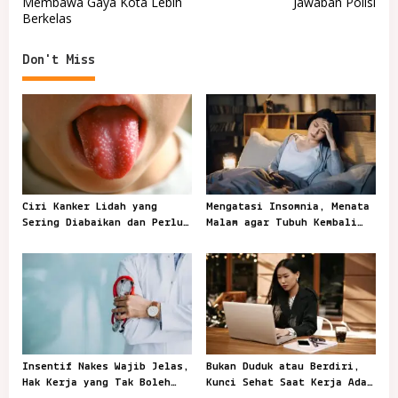
Membawa Gaya Kota Lebih
Jawaban Polisi
s
Berkelas
t
n
Don't Miss
a
v
i
g
a
t
Ciri Kanker Lidah yang
Mengatasi Insomnia, Menata
Sering Diabaikan dan Perlu
Malam agar Tubuh Kembali
i
Segera Diperiksa
Mengenal Waktu Tidur
o
n
Insentif Nakes Wajib Jelas,
Bukan Duduk atau Berdiri,
Hak Kerja yang Tak Boleh
Kunci Sehat Saat Kerja Ada