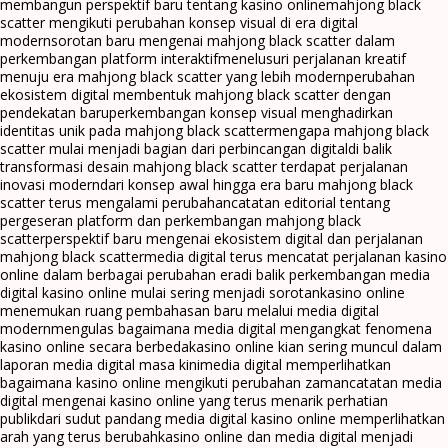
membangun perspektif baru tentang kasino online
mahjong black
scatter mengikuti perubahan konsep visual di era digital
modern
sorotan baru mengenai mahjong black scatter dalam
perkembangan platform interaktif
menelusuri perjalanan kreatif
menuju era mahjong black scatter yang lebih modern
perubahan
ekosistem digital membentuk mahjong black scatter dengan
pendekatan baru
perkembangan konsep visual menghadirkan
identitas unik pada mahjong black scatter
mengapa mahjong black
scatter mulai menjadi bagian dari perbincangan digital
di balik
transformasi desain mahjong black scatter terdapat perjalanan
inovasi modern
dari konsep awal hingga era baru mahjong black
scatter terus mengalami perubahan
catatan editorial tentang
pergeseran platform dan perkembangan mahjong black
scatter
perspektif baru mengenai ekosistem digital dan perjalanan
mahjong black scatter
media digital terus mencatat perjalanan kasino
online dalam berbagai perubahan era
di balik perkembangan media
digital kasino online mulai sering menjadi sorotan
kasino online
menemukan ruang pembahasan baru melalui media digital
modern
mengulas bagaimana media digital mengangkat fenomena
kasino online secara berbeda
kasino online kian sering muncul dalam
laporan media digital masa kini
media digital memperlihatkan
bagaimana kasino online mengikuti perubahan zaman
catatan media
digital mengenai kasino online yang terus menarik perhatian
publik
dari sudut pandang media digital kasino online memperlihatkan
arah yang terus berubah
kasino online dan media digital menjadi