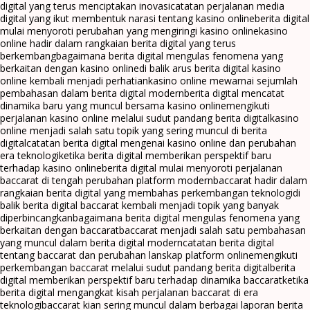
digital yang terus menciptakan inovasi
catatan perjalanan media
digital yang ikut membentuk narasi tentang kasino online
berita digital
mulai menyoroti perubahan yang mengiringi kasino online
kasino
online hadir dalam rangkaian berita digital yang terus
berkembang
bagaimana berita digital mengulas fenomena yang
berkaitan dengan kasino online
di balik arus berita digital kasino
online kembali menjadi perhatian
kasino online mewarnai sejumlah
pembahasan dalam berita digital modern
berita digital mencatat
dinamika baru yang muncul bersama kasino online
mengikuti
perjalanan kasino online melalui sudut pandang berita digital
kasino
online menjadi salah satu topik yang sering muncul di berita
digital
catatan berita digital mengenai kasino online dan perubahan
era teknologi
ketika berita digital memberikan perspektif baru
terhadap kasino online
berita digital mulai menyoroti perjalanan
baccarat di tengah perubahan platform modern
baccarat hadir dalam
rangkaian berita digital yang membahas perkembangan teknologi
di
balik berita digital baccarat kembali menjadi topik yang banyak
diperbincangkan
bagaimana berita digital mengulas fenomena yang
berkaitan dengan baccarat
baccarat menjadi salah satu pembahasan
yang muncul dalam berita digital modern
catatan berita digital
tentang baccarat dan perubahan lanskap platform online
mengikuti
perkembangan baccarat melalui sudut pandang berita digital
berita
digital memberikan perspektif baru terhadap dinamika baccarat
ketika
berita digital mengangkat kisah perjalanan baccarat di era
teknologi
baccarat kian sering muncul dalam berbagai laporan berita