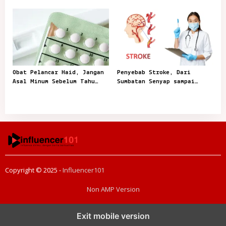
Tertunda
pada Gerak
Obat Pelancar Haid, Jangan
Penyebab Stroke, Dari
Asal Minum Sebelum Tahu
Sumbatan Senyap sampai
Penyebabnya
Pecah Pembuluh
Copyright © 2025 -
Influencer101
Non AMP Version
transformasi digital pragmatic play menjadi inspirasi baru dalam
Exit mobile version
menghadirkan inovasi berkualitas
ai digital menjadi kunci analisis data