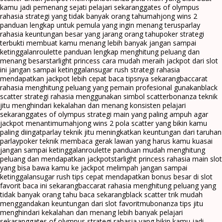
kamu jadi pemenang sejati pelajari sekarang
gates of olympus
rahasia strategi yang tidak banyak orang tahu
mahjong wins 2
panduan lengkap untuk pemula yang ingin menang terus
parlay
rahasia keuntungan besar yang jarang orang tahu
poker strategi
terbukti membuat kamu menang lebih banyak jangan sampai
ketinggalan
roulette panduan lengkap menghitung peluang dan
menang besar
starlight princess cara mudah meraih jackpot dari slot
ini jangan sampai ketinggalan
sugar rush strategi rahasia
mendapatkan jackpot lebih cepat baca tipsnya sekarang
baccarat
rahasia menghitung peluang yang pemain profesional gunakan
black
scatter strategi rahasia menggunakan simbol scatter
bonanza teknik
jitu menghindari kekalahan dan menang konsisten pelajari
sekarang
gates of olympus strategi main yang paling ampuh agar
jackpot menantimu
mahjong wins 2 pola scatter yang bikin kamu
paling diingat
parlay teknik jitu meningkatkan keuntungan dari taruhan
parlay
poker teknik membaca gerak lawan yang harus kamu kuasai
jangan sampai ketinggalan
roulette panduan mudah menghitung
peluang dan mendapatkan jackpot
starlight princess rahasia main slot
yang bisa bawa kamu ke jackpot melimpah jangan sampai
ketinggalan
sugar rush tips cepat mendapatkan bonus besar di slot
favorit baca ini sekarang
baccarat rahasia menghitung peluang yang
tidak banyak orang tahu baca sekarang
black scatter trik mudah
menggandakan keuntungan dari slot favoritmu
bonanza tips jitu
menghindari kekalahan dan menang lebih banyak pelajari
sekarang
gates of olympus strategi rahasia yang bikin kamu jadi