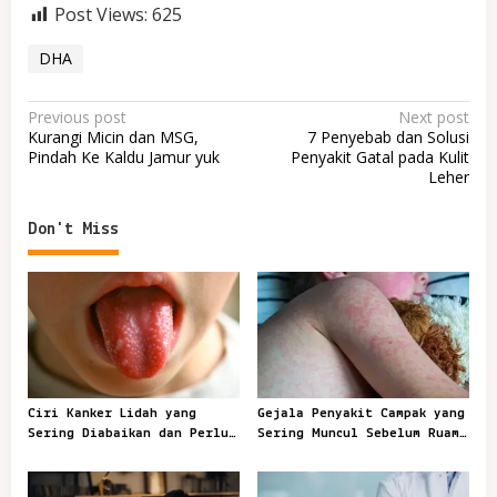
Post Views:
625
DHA
P
Previous post
Next post
Kurangi Micin dan MSG,
7 Penyebab dan Solusi
o
Pindah Ke Kaldu Jamur yuk
Penyakit Gatal pada Kulit
Leher
s
t
Don't Miss
n
a
v
i
g
a
Ciri Kanker Lidah yang
Gejala Penyakit Campak yang
t
Sering Diabaikan dan Perlu
Sering Muncul Sebelum Ruam
Segera Diperiksa
Terlihat
i
o