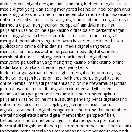
diskusi media digital dengan sudut pandang berbeda
mengikuti laju
media digital yang kian sering menyoroti kasino online
di tengah arus
media digital kasino online mulai menemukan momentumnya
kasino
online menjadi salah satu narasi yang muncul di media digital masa
kini
media digital menghadirkan perspektif lain dalam melihat
perjalanan kasino online
jejak kasino online dalam perkembangan
media digital masih terus menarik disimak
ketika media digital
mengikuti perubahan yang membawa kasino online ke perhatian
publik
kasino online dilihat dari sisi media digital yang terus
menciptakan inovasi
catatan perjalanan media digital yang ikut
membentuk narasi tentang kasino online
berita digital mulai
menyoroti perubahan yang mengiringi kasino online
kasino online
hadir dalam rangkaian berita digital yang terus
berkembang
bagaimana berita digital mengulas fenomena yang
berkaitan dengan kasino online
di balik arus berita digital kasino
online kembali menjadi perhatian
kasino online mewarnai sejumlah
pembahasan dalam berita digital modern
berita digital mencatat
dinamika baru yang muncul bersama kasino online
mengikuti
perjalanan kasino online melalui sudut pandang berita digital
kasino
online menjadi salah satu topik yang sering muncul di berita
digital
catatan berita digital mengenai kasino online dan perubahan
era teknologi
ketika berita digital memberikan perspektif baru
terhadap kasino online
berita digital mulai menyoroti perjalanan
baccarat di tengah perubahan platform modern
baccarat hadir dalam
rangkaian berita digital yang membahas perkembangan teknologi
di