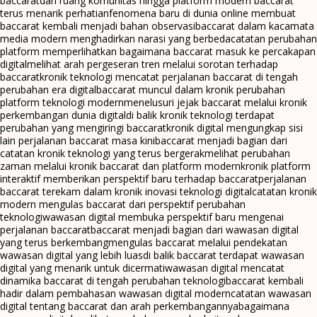
baccarat
dari ruang komunitas hingga platform modern baccarat
terus menarik perhatian
fenomena baru di dunia online membuat
baccarat kembali menjadi bahan observasi
baccarat dalam kacamata
media modern menghadirkan narasi yang berbeda
catatan perubahan
platform memperlihatkan bagaimana baccarat masuk ke percakapan
digital
melihat arah pergeseran tren melalui sorotan terhadap
baccarat
kronik teknologi mencatat perjalanan baccarat di tengah
perubahan era digital
baccarat muncul dalam kronik perubahan
platform teknologi modern
menelusuri jejak baccarat melalui kronik
perkembangan dunia digital
di balik kronik teknologi terdapat
perubahan yang mengiringi baccarat
kronik digital mengungkap sisi
lain perjalanan baccarat masa kini
baccarat menjadi bagian dari
catatan kronik teknologi yang terus bergerak
melihat perubahan
zaman melalui kronik baccarat dan platform modern
kronik platform
interaktif memberikan perspektif baru terhadap baccarat
perjalanan
baccarat terekam dalam kronik inovasi teknologi digital
catatan kronik
modern mengulas baccarat dari perspektif perubahan
teknologi
wawasan digital membuka perspektif baru mengenai
perjalanan baccarat
baccarat menjadi bagian dari wawasan digital
yang terus berkembang
mengulas baccarat melalui pendekatan
wawasan digital yang lebih luas
di balik baccarat terdapat wawasan
digital yang menarik untuk dicermati
wawasan digital mencatat
dinamika baccarat di tengah perubahan teknologi
baccarat kembali
hadir dalam pembahasan wawasan digital modern
catatan wawasan
digital tentang baccarat dan arah perkembangannya
bagaimana