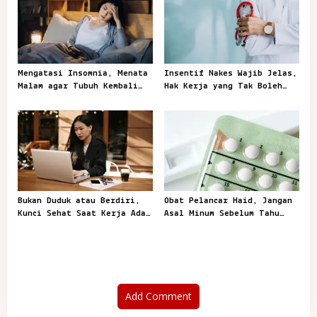
n
Mengatasi Insomnia, Menata
Insentif Nakes Wajib Jelas,
Malam agar Tubuh Kembali
Hak Kerja yang Tak Boleh
Mengenal Waktu Tidur
Tertunda
Bukan Duduk atau Berdiri,
Obat Pelancar Haid, Jangan
Kunci Sehat Saat Kerja Ada
Asal Minum Sebelum Tahu
pada Gerak
Penyebabnya
Add Comment