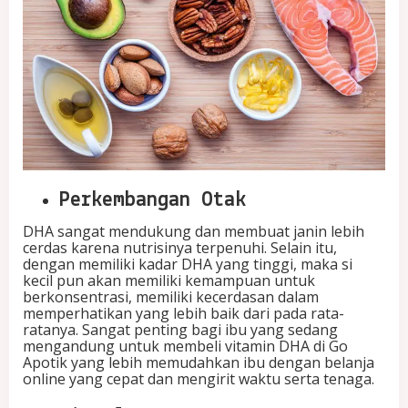
l
?
I
n
i
D
i
a
A
l
a
s
Perkembangan Otak
a
n
DHA sangat mendukung dan membuat janin lebih
n
cerdas karena nutrisinya terpenuhi. Selain itu,
y
dengan memiliki kadar DHA yang tinggi, maka si
a
kecil pun akan memiliki kemampuan untuk
!
berkonsentrasi, memiliki kecerdasan dalam
memperhatikan yang lebih baik dari pada rata-
ratanya. Sangat penting bagi ibu yang sedang
mengandung untuk membeli vitamin DHA di Go
Apotik yang lebih memudahkan ibu dengan belanja
online yang cepat dan mengirit waktu serta tenaga.