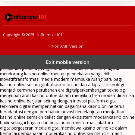
Copyright © 2025 -
Influencer101
Non AMP Version
kasino online menjadi bagian dari transformasi ekosistem digital
Exit mobile version
yang terus berkembang
perkembangan kasino online mencerminkan
perubahan perilaku pengguna di era modern
ekosistem digital
mendorong kasino online menuju pendekatan yang lebih
inovatif
transformasi media modern membuka ruang baru bagi
kasino online secara global
kasino online dan adaptasi teknologi
menjadi cerminan perubahan era digital
perkembangan teknologi
mengubah arah kasino online dalam mengikuti tren modern
dinamika
kasino online berjalan seiring dengan inovasi platform digital
terkini
era digital memperlihatkan bagaimana kasino online terus
beradaptasi dengan perubahan
inovasi berkelanjutan menjadikan
kasino online semakin dekat dengan ekosistem modern
kasino online
hadir sebagai bagian dari perjalanan transformasi platform
digital
pergeseran media digital membawa kasino online ke dalam
berbagai pembahasan modern
kasino online kini mengisi ruang