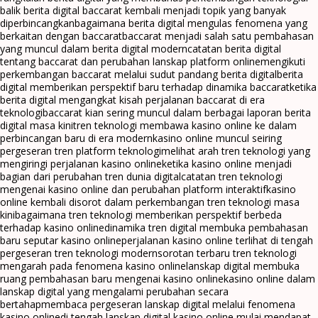
balik berita digital baccarat kembali menjadi topik yang banyak
diperbincangkan
bagaimana berita digital mengulas fenomena yang
berkaitan dengan baccarat
baccarat menjadi salah satu pembahasan
yang muncul dalam berita digital modern
catatan berita digital
tentang baccarat dan perubahan lanskap platform online
mengikuti
perkembangan baccarat melalui sudut pandang berita digital
berita
digital memberikan perspektif baru terhadap dinamika baccarat
ketika
berita digital mengangkat kisah perjalanan baccarat di era
teknologi
baccarat kian sering muncul dalam berbagai laporan berita
digital masa kini
tren teknologi membawa kasino online ke dalam
perbincangan baru di era modern
kasino online muncul seiring
pergeseran tren platform teknologi
melihat arah tren teknologi yang
mengiringi perjalanan kasino online
ketika kasino online menjadi
bagian dari perubahan tren dunia digital
catatan tren teknologi
mengenai kasino online dan perubahan platform interaktif
kasino
online kembali disorot dalam perkembangan tren teknologi masa
kini
bagaimana tren teknologi memberikan perspektif berbeda
terhadap kasino online
dinamika tren digital membuka pembahasan
baru seputar kasino online
perjalanan kasino online terlihat di tengah
pergeseran tren teknologi modern
sorotan terbaru tren teknologi
mengarah pada fenomena kasino online
lanskap digital membuka
ruang pembahasan baru mengenai kasino online
kasino online dalam
lanskap digital yang mengalami perubahan secara
bertahap
membaca pergeseran lanskap digital melalui fenomena
kasino online
di tengah lanskap digital kasino online mulai mendapat