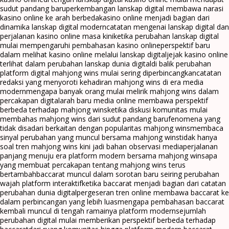
sudut pandang baru
perkembangan lanskap digital membawa narasi
kasino online ke arah berbeda
kasino online menjadi bagian dari
dinamika lanskap digital modern
catatan mengenai lanskap digital dan
perjalanan kasino online masa kini
ketika perubahan lanskap digital
mulai mempengaruhi pembahasan kasino online
perspektif baru
dalam melihat kasino online melalui lanskap digital
jejak kasino online
terlihat dalam perubahan lanskap dunia digital
di balik perubahan
platform digital mahjong wins mulai sering diperbincangkan
catatan
redaksi yang menyoroti kehadiran mahjong wins di era media
modern
mengapa banyak orang mulai melirik mahjong wins dalam
percakapan digital
arah baru media online membawa perspektif
berbeda terhadap mahjong wins
ketika diskusi komunitas mulai
membahas mahjong wins dari sudut pandang baru
fenomena yang
tidak disadari berkaitan dengan popularitas mahjong wins
membaca
sinyal perubahan yang muncul bersama mahjong wins
tidak hanya
soal tren mahjong wins kini jadi bahan observasi media
perjalanan
panjang menuju era platform modern bersama mahjong wins
apa
yang membuat percakapan tentang mahjong wins terus
bertambah
baccarat muncul dalam sorotan baru seiring perubahan
wajah platform interaktif
ketika baccarat menjadi bagian dari catatan
perubahan dunia digital
pergeseran tren online membawa baccarat ke
dalam perbincangan yang lebih luas
mengapa pembahasan baccarat
kembali muncul di tengah ramainya platform modern
sejumlah
perubahan digital mulai memberikan perspektif berbeda terhadap