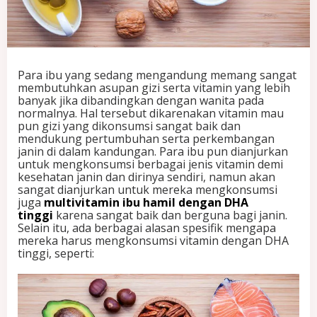
A
S
a
n
g
Para ibu yang sedang mengandung memang sangat
a
membutuhkan asupan gizi serta vitamin yang lebih
t
banyak jika dibandingkan dengan wanita pada
P
normalnya. Hal tersebut dikarenakan vitamin mau
e
pun gizi yang dikonsumsi sangat baik dan
n
mendukung pertumbuhan serta perkembangan
t
janin di dalam kandungan. Para ibu pun dianjurkan
i
untuk mengkonsumsi berbagai jenis vitamin demi
n
kesehatan janin dan dirinya sendiri, namun akan
g
sangat dianjurkan untuk mereka mengkonsumsi
B
juga
multivitamin ibu hamil dengan DHA
a
tinggi
karena sangat baik dan berguna bagi janin.
g
Selain itu, ada berbagai alasan spesifik mengapa
i
mereka harus mengkonsumsi vitamin dengan DHA
I
tinggi, seperti:
b
u
H
a
m
i