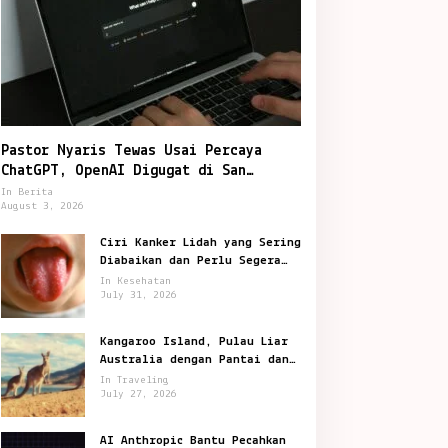
Otomotif
Pastor Nyaris Tewas Usai Percaya
SUV Rp 300 Jutaan untuk Libura
ChatGPT, OpenAI Digugat di San
Francisco
In Berita
Pilihan Menariknya
August 3, 2026
ne 15, 2026
Ciri Kanker Lidah yang Sering
Diabaikan dan Perlu Segera
Diperiksa
In Kesehatan
July 31, 2026
Kangaroo Island, Pulau Liar
Australia dengan Pantai dan
Satwa Ikonik
In Traveling
July 27, 2026
AI Anthropic Bantu Pecahkan