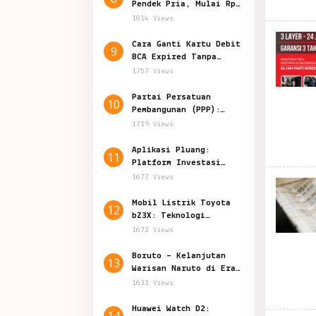
Pendek Pria, Mulai Rp
50.000-an
1814 Views
Cara Ganti Kartu Debit
9
BCA Expired Tanpa
Harus Datang ke Bank
1757 Views
Partai Persatuan
10
Pembangunan (PPP):
Politik Indonesia
1719 Views
Aplikasi Pluang:
11
Platform Investasi
Inovatif di Indonesia
1677 Views
Mobil Listrik Toyota
12
bZ3X: Teknologi
Canggih Harga 200
1672 Views
Jutaan
Boruto – Kelanjutan
13
Warisan Naruto di Era
Shinobi Modern
1631 Views
Huawei Watch D2:
14