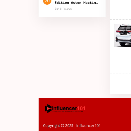
20
Edition Aston Martin
Resmi Hadir di
1448 Views
Indonesia
Copyright © 2025 -
Influencer101