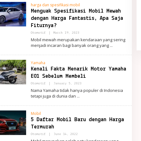
harga dan spesifikasi mobil
Menguak Spesifikasi Mobil Mewah
dengan Harga Fantastis, Apa Saja
Quiet Luxury Tetap Diminati,
Fiturnya?
Sederhana tapi Terlihat Berkelas
In Fashion
|
May 21, 2026
By
Otomotif
|
March 19, 2023
PortalRemaja
Mobil mewah merupakan kendaraan yang sering
menjadi incaran bagi banyak orang yang
Yamaha
Kenali Fakta Menarik Motor Yamaha
E01 Sebelum Membeli
By
Otomotif
|
January 5, 2023
PortalRemaja
Nama Yamaha tidak hanya populer di Indonesia
tetapi juga di dunia dan
Mobil
5 Daftar Mobil Baru dengan Harga
Termurah
By
Otomotif
|
June 14, 2022
PortalRemaja
Mobil merupakan salah satu kendaraan yang