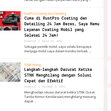
RustPro Coating dan Detailing
Cuma di RustPro Coating dan
Detailing 24 Jam Beres, Saya Nemu
Layanan Coating Mobil yang
Selesai 24 Jam!
By
Otomotif
|
April 23, 2024
PortalRemaja
Sebagai pemilik mobil, saya selalu berupaya
menjaga mobil saya dalam kondisi terbaik.
STNK hilang
Langkah-langkah Darurat Ketika
STNK Menghilang dengan Solusi
Cepat dan Efektif
By
Otomotif
|
December 5, 2023
PortalRemaja
Menghadapi situasi darurat ketika STNK (Surat
Tanda Nomor Kendaraan) menghilang memang
dapat