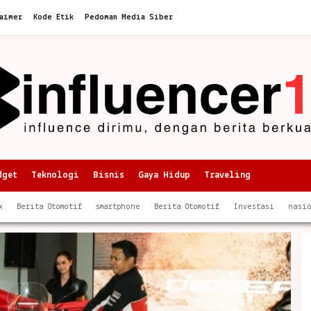
aimer
Kode Etik
Pedoman Media Siber
dget
Teknologi
Bisnis
Gaya Hidup
Traveling
x
Berita Otomotif
smartphone
Berita Otomotif
Investasi
nasi