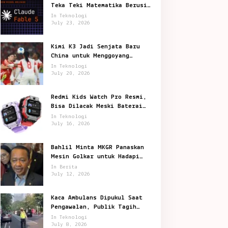
Teka Teki Matematika Berusia
87 Tahun
In Teknologi
July 23, 2026
Kimi K3 Jadi Senjata Baru
China untuk Menggoyang
Keunggulan AI Amerika
In Teknologi
July 20, 2026
Redmi Kids Watch Pro Resmi,
Bisa Dilacak Meski Baterai
Sudah Habis
In Teknologi
July 16, 2026
Bahlil Minta MKGR Panaskan
Mesin Golkar untuk Hadapi
Pemilu 2029
In Berita
July 12, 2026
Kaca Ambulans Dipukul Saat
Pengawalan, Publik Tagih
Jawaban Polisi
In Teknologi
July 8, 2026