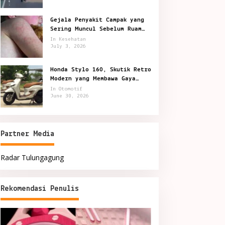
Gejala Penyakit Campak yang
Sering Muncul Sebelum Ruam
Terlihat
In Kesehatan
July 3, 2026
Honda Stylo 160, Skutik Retro
Modern yang Membawa Gaya
Kota Lebih Berkelas
In Otomotif
June 30, 2026
Partner Media
Radar Tulungagung
Rekomendasi Penulis