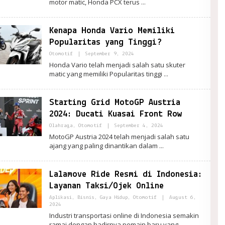
motor matic, Honda PCX terus
Kenapa Honda Vario Memiliki
Popularitas yang Tinggi?
By
Otomotif
|
September 9, 2024
Admin
Honda Vario telah menjadi salah satu skuter
Indomaret
matic yang memiliki Popularitas tinggi
Starting Grid MotoGP Austria
2024: Ducati Kuasai Front Row
By
Olahraga
,
Otomotif
|
September 4, 2024
Admin
MotoGP Austria 2024 telah menjadi salah satu
Indomaret
ajang yang paling dinantikan dalam
Lalamove Ride Resmi di Indonesia:
Layanan Taksi/Ojek Online
Aplikasi
,
Bisnis
,
Gaya Hidup
,
Otomotif
|
August 6,
By
2024
Admin
Industri transportasi online di Indonesia semakin
Indomaret
ramai dengan hadirnya pemain baru yang