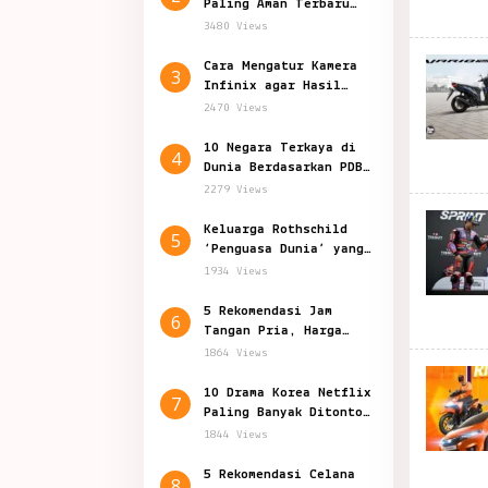
Paling Aman Terbaru
2024, Indonesia Nomor?
3480 Views
Cara Mengatur Kamera
3
Infinix agar Hasil
Foto Jernih dan Bagus
2470 Views
10 Negara Terkaya di
4
Dunia Berdasarkan PDB
Per Kapita
2279 Views
Keluarga Rothschild
5
‘Penguasa Dunia’ yang
Penuh Teori Konspirasi
1934 Views
5 Rekomendasi Jam
6
Tangan Pria, Harga
Mulai Rp 129.000
1864 Views
10 Drama Korea Netflix
7
Paling Banyak Ditonton
Sepanjang 2024
1844 Views
5 Rekomendasi Celana
8