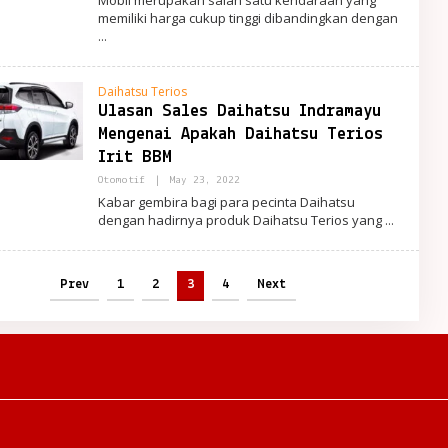
memiliki harga cukup tinggi dibandingkan dengan
Daihatsu Terios
Ulasan Sales Daihatsu Indramayu
Mengenai Apakah Daihatsu Terios
Irit BBM
By
Otomotif
|
May 23, 2022
PortalRemaja
Kabar gembira bagi para pecinta Daihatsu
dengan hadirnya produk Daihatsu Terios yang
Prev
1
2
3
4
Next