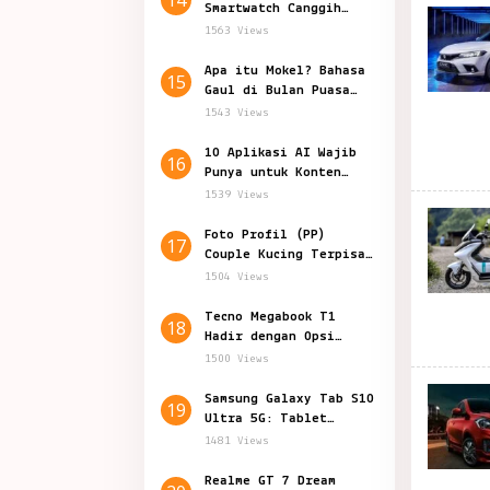
Smartwatch Canggih
Teknologi Kesehatan
1563 Views
Apa itu Mokel? Bahasa
15
Gaul di Bulan Puasa
yang Viral
1543 Views
10 Aplikasi AI Wajib
16
Punya untuk Konten
Marketing
1539 Views
Foto Profil (PP)
17
Couple Kucing Terpisah
Lucu Aesthetic
1504 Views
Tecno Megabook T1
18
Hadir dengan Opsi
Prosesor Baru
1500 Views
Samsung Galaxy Tab S10
19
Ultra 5G: Tablet
Canggih Fitur Terbaru
1481 Views
Realme GT 7 Dream