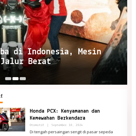
iba di Indonesia, Mesin
 Jalur Berat
Ju
if
Honda PCX: Kenyamanan dan
Kemewahan Berkendara
By
Otomotif
|
September 10, 2024
Admin
Di tengah persaingan sengit di pasar sepeda
Indomaret