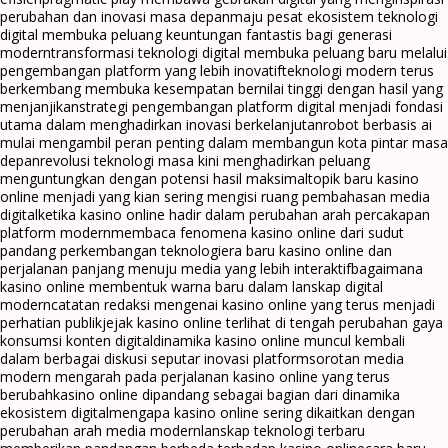
perubahan dan inovasi masa depan
maju pesat ekosistem teknologi
digital membuka peluang keuntungan fantastis bagi generasi
modern
transformasi teknologi digital membuka peluang baru melalui
pengembangan platform yang lebih inovatif
teknologi modern terus
berkembang membuka kesempatan bernilai tinggi dengan hasil yang
menjanjikan
strategi pengembangan platform digital menjadi fondasi
utama dalam menghadirkan inovasi berkelanjutan
robot berbasis ai
mulai mengambil peran penting dalam membangun kota pintar masa
depan
revolusi teknologi masa kini menghadirkan peluang
menguntungkan dengan potensi hasil maksimal
topik baru kasino
online menjadi yang kian sering mengisi ruang pembahasan media
digital
ketika kasino online hadir dalam perubahan arah percakapan
platform modern
membaca fenomena kasino online dari sudut
pandang perkembangan teknologi
era baru kasino online dan
perjalanan panjang menuju media yang lebih interaktif
bagaimana
kasino online membentuk warna baru dalam lanskap digital
modern
catatan redaksi mengenai kasino online yang terus menjadi
perhatian publik
jejak kasino online terlihat di tengah perubahan gaya
konsumsi konten digital
dinamika kasino online muncul kembali
dalam berbagai diskusi seputar inovasi platform
sorotan media
modern mengarah pada perjalanan kasino online yang terus
berubah
kasino online dipandang sebagai bagian dari dinamika
ekosistem digital
mengapa kasino online sering dikaitkan dengan
perubahan arah media modern
lanskap teknologi terbaru