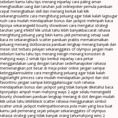
sebelum kamu tahu tips menang ini
parlay cara paling aman
menghasilkan uang dari taruhan judi online
poker pemula panduan
cepat meningkatkan skill dan menang berkali kali klik
sekarang
roulette cara menghitung peluang agar tidak kalah lagi
sugar
rush cara mudah mendapatkan bonus dan jackpot melimpah baca
tipsnya sekarang
wild bounty showdown cara mengatur strategi
taruhan yang efektif klik untuk tahu lebih banyak
baccarat rahasia
menghitung peluang yang bikin kamu jadi pemenang setiap saat
baca ini sekarang
black scatter panduan praktis memaksimalkan
peluang menang slot
bonanza panduan lengkap menang banyak dari
mesin slot terbaru pelajari sekarang
gates of olympus jangan main
sebelum kamu tahu tips menang ini
ingin menang konsisten di
mahjong ways 2 simak tips berikut ini
parlay cara pintar
menggandakan uang dengan taruhan sederhana
poker rahasia
memenangkan pot besar di meja poker online jangan sampai
ketinggalan
roulette cara menghitung peluang agar tidak kalah
lagi
starlight princess cara mudah mendapatkan jackpot dari slot
favoritmu jangan sampai ketinggalan
sugar rush rahasia
mendapatkan bonus dan jackpot yang tidak banyak diketahui baca
tipsnya
tips ampuh main mahjong ways 2 agar selalu menang
wild
bounty showdown panduan lengkap menang di slot dengan mudah
klik untuk tahu lebih
black scatter rahasia menggunakan simbol
scatter untuk jackpot melimpah
bonanza pola main yang bisa buat
kamu jadi pemenang sejati pelajari sekarang
gates of olympus
rahasia strategi yang tidak banyak orang tahu
mahjong wins 2