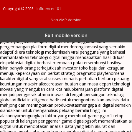
Copyright © 2025 -
Influencer101
Non AMP Version
transformasi digital pragmatic play menjadi inspirasi baru dalam
Exit mobile version
menghadirkan inovasi berkualitas
ai digital menjadi kunci analisis data
pgsoft yang lebih adaptif dan berkinerja tinggi
arah baru
pengembangan platform digital mendorong inovasi yang semakin
adaptif di era teknologi modern
kisah viral pengguna yang berhasil
memanfaatkan teknologi digital hingga mendapatkan hasil di luar
ekspektasi
ai digital berhasil membaca pola tersembunyi hasilnya
bikin banyak orang terkejut
kisah investor toko baju dari keraguan
menuju kepercayaan diri berkat strategi pragmatic play
fenomena
karakter digital yang viral sukses menarik perhatian berburu peluang
keuntungan maksimal
kecerdasan buatan dan masa depan teknologi
inovasi yang mengubah cara kita hidup
kemajuan platform digital
menjadi penggerak utama inovasi di tengah persaingan teknologi
global
artificial intelligence hadir untuk mengoptimalkan analisis data
mahjong dan meningkatkan produktivitas
mengapa ai digital semakin
diandalkan untuk menganalisis peluang bernilai tinggi ini
alasannya
mengungkap faktor yang membuat game pgsoft tetap
populer di kalangan penggemar game digital
pgsoft memanfaatkan ai
digital untuk menciptakan analisis data yang lebih akurat dan
efisien
pragmatic play membawa gebrakan digital yang menginspirasi