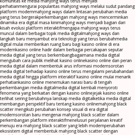
komunitas ke media mahjong ways terus menjadi
perhatian
mengurai popularitas mahjong ways melalui sudut pandang
platform modern
mahjong ways dalam lintasan perubahan media
yang terus bergerak
perkembangan mahjong ways mencerminkan
dinamika era digital masa kini
mahjong ways menjadi bagian dari
kisah evolusi platform interaktif
mengapa mahjong ways terus
muncul dalam berbagai topik media digital
mahjong ways dan
langkah baru menyambut era teknologi yang terus berubah
media
digital mulai memberikan ruang baru bagi kasino online di era
modern
kasino online hadir dalam berbagai percakapan seputar
media digital yang terus berkembang
bagaimana media digital
mengubah cara publik melihat kasino online
kasino online dan peran
media digital dalam membentuk arus informasi modern
sorotan
media digital terhadap kasino online terus mengalami perubahan
dari
media digital hingga platform interaktif kasino online mulai menarik
perhatian
kasino online menemukan narasi baru di tengah
perkembangan media digital
media digital kembali menyoroti
fenomena yang berkaitan dengan kasino online
jejak kasino online
terlihat seiring berubahnya lanskap media digital
ketika media digital
membangun perspektif baru tentang kasino online
mahjong black
scatter mengikuti perubahan konsep visual di era digital
modern
sorotan baru mengenai mahjong black scatter dalam
perkembangan platform interaktif
menelusuri perjalanan kreatif
menuju era mahjong black scatter yang lebih modern
perubahan
ekosistem digital membentuk mahjong black scatter dengan