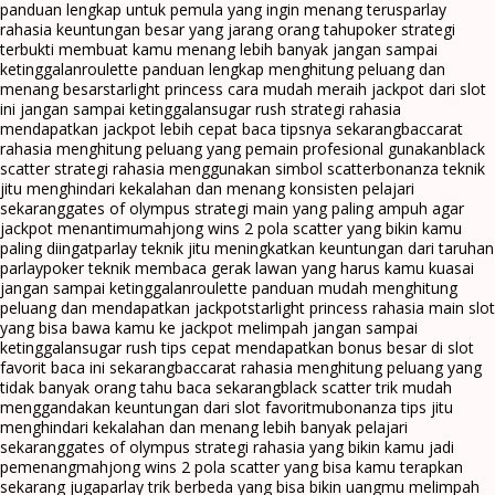
panduan lengkap untuk pemula yang ingin menang terus
parlay
rahasia keuntungan besar yang jarang orang tahu
poker strategi
terbukti membuat kamu menang lebih banyak jangan sampai
ketinggalan
roulette panduan lengkap menghitung peluang dan
menang besar
starlight princess cara mudah meraih jackpot dari slot
ini jangan sampai ketinggalan
sugar rush strategi rahasia
mendapatkan jackpot lebih cepat baca tipsnya sekarang
baccarat
rahasia menghitung peluang yang pemain profesional gunakan
black
scatter strategi rahasia menggunakan simbol scatter
bonanza teknik
jitu menghindari kekalahan dan menang konsisten pelajari
sekarang
gates of olympus strategi main yang paling ampuh agar
jackpot menantimu
mahjong wins 2 pola scatter yang bikin kamu
paling diingat
parlay teknik jitu meningkatkan keuntungan dari taruhan
parlay
poker teknik membaca gerak lawan yang harus kamu kuasai
jangan sampai ketinggalan
roulette panduan mudah menghitung
peluang dan mendapatkan jackpot
starlight princess rahasia main slot
yang bisa bawa kamu ke jackpot melimpah jangan sampai
ketinggalan
sugar rush tips cepat mendapatkan bonus besar di slot
favorit baca ini sekarang
baccarat rahasia menghitung peluang yang
tidak banyak orang tahu baca sekarang
black scatter trik mudah
menggandakan keuntungan dari slot favoritmu
bonanza tips jitu
menghindari kekalahan dan menang lebih banyak pelajari
sekarang
gates of olympus strategi rahasia yang bikin kamu jadi
pemenang
mahjong wins 2 pola scatter yang bisa kamu terapkan
sekarang juga
parlay trik berbeda yang bisa bikin uangmu melimpah