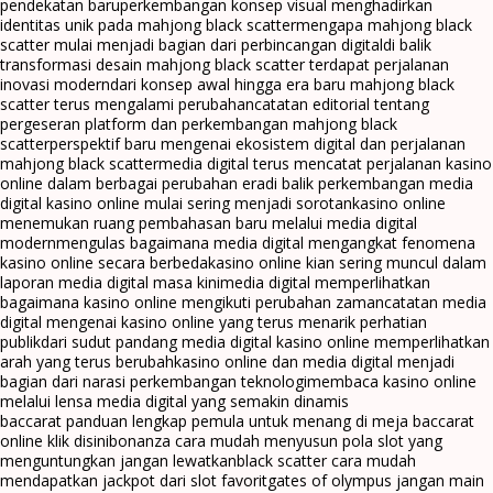
pendekatan baru
perkembangan konsep visual menghadirkan
identitas unik pada mahjong black scatter
mengapa mahjong black
scatter mulai menjadi bagian dari perbincangan digital
di balik
transformasi desain mahjong black scatter terdapat perjalanan
inovasi modern
dari konsep awal hingga era baru mahjong black
scatter terus mengalami perubahan
catatan editorial tentang
pergeseran platform dan perkembangan mahjong black
scatter
perspektif baru mengenai ekosistem digital dan perjalanan
mahjong black scatter
media digital terus mencatat perjalanan kasino
online dalam berbagai perubahan era
di balik perkembangan media
digital kasino online mulai sering menjadi sorotan
kasino online
menemukan ruang pembahasan baru melalui media digital
modern
mengulas bagaimana media digital mengangkat fenomena
kasino online secara berbeda
kasino online kian sering muncul dalam
laporan media digital masa kini
media digital memperlihatkan
bagaimana kasino online mengikuti perubahan zaman
catatan media
digital mengenai kasino online yang terus menarik perhatian
publik
dari sudut pandang media digital kasino online memperlihatkan
arah yang terus berubah
kasino online dan media digital menjadi
bagian dari narasi perkembangan teknologi
membaca kasino online
melalui lensa media digital yang semakin dinamis
baccarat panduan lengkap pemula untuk menang di meja baccarat
online klik disini
bonanza cara mudah menyusun pola slot yang
menguntungkan jangan lewatkan
black scatter cara mudah
mendapatkan jackpot dari slot favorit
gates of olympus jangan main