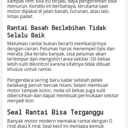
kampas rem. Bila itu terjadi, daya pengereman bisa
menurun. Kondisi ini berbahaya, terutama saat
motor dipakai di jalan basah, turunan, atau lalu
lintas padat.
Rantai Basah Berlebihan Tidak
Selalu Baik
Melumasi rantai bukan berarti membanjirinya
dengan cairan. Pelumas harus menempel tipis dan
merata. Jika terlalu banyak, sisa pelumas akan
terlempar dan mengotori area sekitar. Oli bekas
lebih sulit dikontrol karena sifatnya tidak dibuat
khusus untuk rantai.
Pengendara sering baru sadar setelah pelek
belakang penuh bercak hitam. Selain membuat
motor tampak kotor, noda oli bekas juga sulit
dibersihkan dan dapat membuat permukaan sekitar
menjadi licin.
Seal Rantai Bisa Terganggu
Banyak motor modern memakai rantai dengan O
ring atau X ring. Seal kecil ini menjaga gemuk