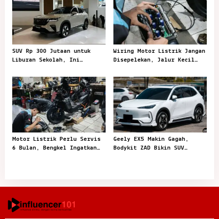
n
SUV Rp 300 Jutaan untuk
Wiring Motor Listrik Jangan
Liburan Sekolah, Ini
Disepelekan, Jalur Kecil
Pilihan Menariknya
yang Menjaga Kendaraan
Tetap Aman
Motor Listrik Perlu Servis
Geely EX5 Makin Gagah,
6 Bulan, Bengkel Ingatkan
Bodykit ZAD Bikin SUV
Jangan Tunggu Mogok
Listrik Ini Lebih Sporty