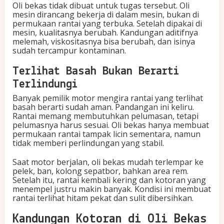
Oli bekas tidak dibuat untuk tugas tersebut. Oli
r
mesin dirancang bekerja di dalam mesin, bukan di
e
permukaan rantai yang terbuka. Setelah dipakai di
m
mesin, kualitasnya berubah. Kandungan aditifnya
b
melemah, viskositasnya bisa berubah, dan isinya
e
sudah tercampur kontaminan.
t
Terlihat Basah Bukan Berarti
Terlindungi
Banyak pemilik motor mengira rantai yang terlihat
basah berarti sudah aman. Pandangan ini keliru.
Rantai memang membutuhkan pelumasan, tetapi
pelumasnya harus sesuai. Oli bekas hanya membuat
permukaan rantai tampak licin sementara, namun
tidak memberi perlindungan yang stabil.
Saat motor berjalan, oli bekas mudah terlempar ke
pelek, ban, kolong sepatbor, bahkan area rem.
Setelah itu, rantai kembali kering dan kotoran yang
menempel justru makin banyak. Kondisi ini membuat
rantai terlihat hitam pekat dan sulit dibersihkan.
Kandungan Kotoran di Oli Bekas