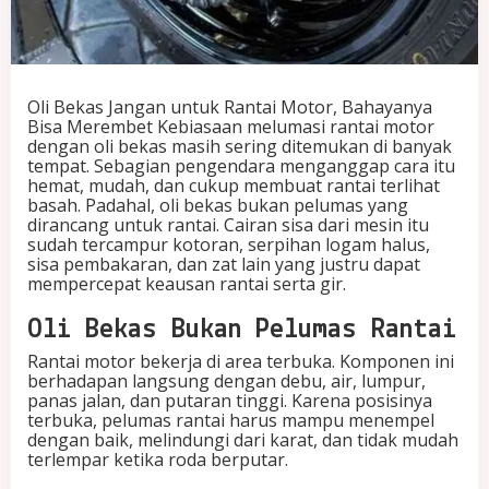
n
t
a
i
M
Oli Bekas Jangan untuk Rantai Motor, Bahayanya
o
Bisa Merembet Kebiasaan melumasi rantai motor
t
dengan oli bekas masih sering ditemukan di banyak
o
tempat. Sebagian pengendara menganggap cara itu
r
hemat, mudah, dan cukup membuat rantai terlihat
,
basah. Padahal, oli bekas bukan pelumas yang
B
dirancang untuk rantai. Cairan sisa dari mesin itu
a
sudah tercampur kotoran, serpihan logam halus,
h
sisa pembakaran, dan zat lain yang justru dapat
a
mempercepat keausan rantai serta gir.
y
a
Oli Bekas Bukan Pelumas Rantai
n
y
Rantai motor bekerja di area terbuka. Komponen ini
a
berhadapan langsung dengan debu, air, lumpur,
B
panas jalan, dan putaran tinggi. Karena posisinya
i
terbuka, pelumas rantai harus mampu menempel
s
dengan baik, melindungi dari karat, dan tidak mudah
a
terlempar ketika roda berputar.
M
e