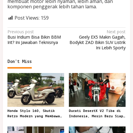
membuat motor lebih nyaman, lebih aman, dan
komponen penggerak lebih tahan lama.
Post Views:
159
P
Previous post
Next post
Busi Iridium Bisa Bikin BBM
Geely EX5 Makin Gagah,
o
Irit? Ini Jawaban Teknisnya
Bodykit ZAD Bikin SUV Listrik
Ini Lebih Sporty
s
t
Don't Miss
n
a
v
i
g
a
Honda Stylo 160, Skutik
Ducati DesertX V2 Tiba di
t
Retro Modern yang Membawa
Indonesia, Mesin Baru Siap
Gaya Kota Lebih Berkelas
Taklukkan Jalur Berat
i
o