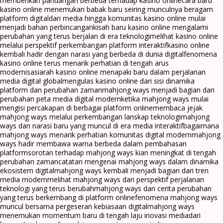
memberikan pandangan berbeda terhadap kasino online
cara baru
kasino online menemukan babak baru seiring munculnya beragam
platform digital
dari media hingga komunitas kasino online mulai
menjadi bahan perbincangan
kisah baru kasino online mengalami
perubahan yang terus berjalan di era teknologi
melihat kasino online
melalui perspektif perkembangan platform interaktif
kasino online
kembali hadir dengan narasi yang berbeda di dunia digital
fenomena
kasino online terus menarik perhatian di tengah arus
modernisasi
arah kasino online menapaki baru dalam perjalanan
media digital global
mengulas kasino online dari sisi dinamika
platform dan perubahan zaman
mahjong ways menjadi bagian dari
perubahan peta media digital modern
ketika mahjong ways mulai
mengisi percakapan di berbagai platform online
membaca jejak
mahjong ways melalui perkembangan lanskap teknologi
mahjong
ways dan narasi baru yang muncul di era media interaktif
bagaimana
mahjong ways menarik perhatian komunitas digital modern
mahjong
ways hadir membawa warna berbeda dalam pembahasan
platform
sorotan terhadap mahjong ways kian meningkat di tengah
perubahan zaman
catatan mengenai mahjong ways dalam dinamika
ekosistem digital
mahjong ways kembali menjadi bagian dari tren
media modern
melihat mahjong ways dari perspektif perjalanan
teknologi yang terus berubah
mahjong ways dan cerita perubahan
yang terus berkembang di platform online
fenomena mahjong ways
muncul bersama pergeseran kebiasaan digital
mahjong ways
menemukan momentum baru di tengah laju inovasi media
dari