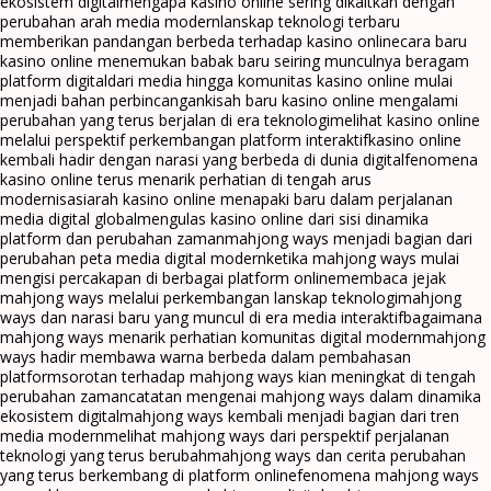
ekosistem digital
mengapa kasino online sering dikaitkan dengan
perubahan arah media modern
lanskap teknologi terbaru
memberikan pandangan berbeda terhadap kasino online
cara baru
kasino online menemukan babak baru seiring munculnya beragam
platform digital
dari media hingga komunitas kasino online mulai
menjadi bahan perbincangan
kisah baru kasino online mengalami
perubahan yang terus berjalan di era teknologi
melihat kasino online
melalui perspektif perkembangan platform interaktif
kasino online
kembali hadir dengan narasi yang berbeda di dunia digital
fenomena
kasino online terus menarik perhatian di tengah arus
modernisasi
arah kasino online menapaki baru dalam perjalanan
media digital global
mengulas kasino online dari sisi dinamika
platform dan perubahan zaman
mahjong ways menjadi bagian dari
perubahan peta media digital modern
ketika mahjong ways mulai
mengisi percakapan di berbagai platform online
membaca jejak
mahjong ways melalui perkembangan lanskap teknologi
mahjong
ways dan narasi baru yang muncul di era media interaktif
bagaimana
mahjong ways menarik perhatian komunitas digital modern
mahjong
ways hadir membawa warna berbeda dalam pembahasan
platform
sorotan terhadap mahjong ways kian meningkat di tengah
perubahan zaman
catatan mengenai mahjong ways dalam dinamika
ekosistem digital
mahjong ways kembali menjadi bagian dari tren
media modern
melihat mahjong ways dari perspektif perjalanan
teknologi yang terus berubah
mahjong ways dan cerita perubahan
yang terus berkembang di platform online
fenomena mahjong ways