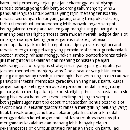
kamu jadi pemenang sejati pelajari sekarang
gates of olympus
rahasia strategi yang tidak banyak orang tahu
mahjong wins 2
panduan lengkap untuk pemula yang ingin menang terus
parlay
rahasia keuntungan besar yang jarang orang tahu
poker strategi
terbukti membuat kamu menang lebih banyak jangan sampai
ketinggalan
roulette panduan lengkap menghitung peluang dan
menang besar
starlight princess cara mudah meraih jackpot dari slot
ini jangan sampai ketinggalan
sugar rush strategi rahasia
mendapatkan jackpot lebih cepat baca tipsnya sekarang
baccarat
rahasia menghitung peluang yang pemain profesional gunakan
black
scatter strategi rahasia menggunakan simbol scatter
bonanza teknik
jitu menghindari kekalahan dan menang konsisten pelajari
sekarang
gates of olympus strategi main yang paling ampuh agar
jackpot menantimu
mahjong wins 2 pola scatter yang bikin kamu
paling diingat
parlay teknik jitu meningkatkan keuntungan dari taruhan
parlay
poker teknik membaca gerak lawan yang harus kamu kuasai
jangan sampai ketinggalan
roulette panduan mudah menghitung
peluang dan mendapatkan jackpot
starlight princess rahasia main slot
yang bisa bawa kamu ke jackpot melimpah jangan sampai
ketinggalan
sugar rush tips cepat mendapatkan bonus besar di slot
favorit baca ini sekarang
baccarat rahasia menghitung peluang yang
tidak banyak orang tahu baca sekarang
black scatter trik mudah
menggandakan keuntungan dari slot favoritmu
bonanza tips jitu
menghindari kekalahan dan menang lebih banyak pelajari
sekarang
gates of olympus strategi rahasia yang bikin kamu jadi