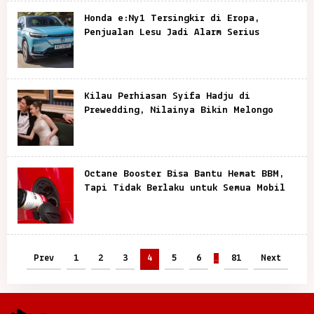
Honda e:Ny1 Tersingkir di Eropa,
Penjualan Lesu Jadi Alarm Serius
Kilau Perhiasan Syifa Hadju di
Prewedding, Nilainya Bikin Melongo
Octane Booster Bisa Bantu Hemat BBM,
Tapi Tidak Berlaku untuk Semua Mobil
Prev
1
2
3
4
5
6
…
81
Next