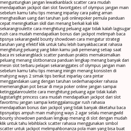
menguntungkan jangan lewatkan
black scatter cara mudah
mendapatkan jackpot dari slot favorit
gates of olympus jangan main
sebelum kamu tahu tips menang ini
parlay cara paling aman
menghasilkan uang dari taruhan judi online
poker pemula panduan
cepat meningkatkan skill dan menang berkali kali klik
sekarang
roulette cara menghitung peluang agar tidak kalah lagi
sugar
rush cara mudah mendapatkan bonus dan jackpot melimpah baca
tipsnya sekarang
wild bounty showdown cara mengatur strategi
taruhan yang efektif klik untuk tahu lebih banyak
baccarat rahasia
menghitung peluang yang bikin kamu jadi pemenang setiap saat
baca ini sekarang
black scatter panduan praktis memaksimalkan
peluang menang slot
bonanza panduan lengkap menang banyak dari
mesin slot terbaru pelajari sekarang
gates of olympus jangan main
sebelum kamu tahu tips menang ini
ingin menang konsisten di
mahjong ways 2 simak tips berikut ini
parlay cara pintar
menggandakan uang dengan taruhan sederhana
poker rahasia
memenangkan pot besar di meja poker online jangan sampai
ketinggalan
roulette cara menghitung peluang agar tidak kalah
lagi
starlight princess cara mudah mendapatkan jackpot dari slot
favoritmu jangan sampai ketinggalan
sugar rush rahasia
mendapatkan bonus dan jackpot yang tidak banyak diketahui baca
tipsnya
tips ampuh main mahjong ways 2 agar selalu menang
wild
bounty showdown panduan lengkap menang di slot dengan mudah
klik untuk tahu lebih
black scatter rahasia menggunakan simbol
scatter untuk jackpot melimpah
bonanza pola main yang bisa buat