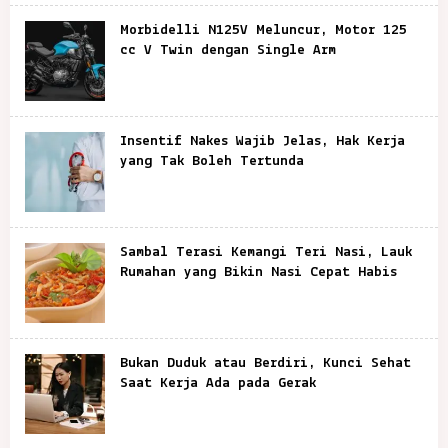
Morbidelli N125V Meluncur, Motor 125
cc V Twin dengan Single Arm
Insentif Nakes Wajib Jelas, Hak Kerja
yang Tak Boleh Tertunda
Sambal Terasi Kemangi Teri Nasi, Lauk
Rumahan yang Bikin Nasi Cepat Habis
Bukan Duduk atau Berdiri, Kunci Sehat
Saat Kerja Ada pada Gerak