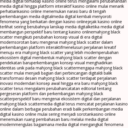
media digital terhadap kasino online terus mengalami perubahan
dari
media digital hingga platform interaktif kasino online mulai menarik
perhatian
kasino online menemukan narasi baru di tengah
perkembangan media digital
media digital kembali menyoroti
fenomena yang berkaitan dengan kasino online
jejak kasino online
terlihat seiring berubahnya lanskap media digital
ketika media digital
membangun perspektif baru tentang kasino online
mahjong black
scatter mengikuti perubahan konsep visual di era digital
modern
sorotan baru mengenai mahjong black scatter dalam
perkembangan platform interaktif
menelusuri perjalanan kreatif
menuju era mahjong black scatter yang lebih modern
perubahan
ekosistem digital membentuk mahjong black scatter dengan
pendekatan baru
perkembangan konsep visual menghadirkan
identitas unik pada mahjong black scatter
mengapa mahjong black
scatter mulai menjadi bagian dari perbincangan digital
di balik
transformasi desain mahjong black scatter terdapat perjalanan
inovasi modern
dari konsep awal hingga era baru mahjong black
scatter terus mengalami perubahan
catatan editorial tentang
pergeseran platform dan perkembangan mahjong black
scatter
perspektif baru mengenai ekosistem digital dan perjalanan
mahjong black scatter
media digital terus mencatat perjalanan kasino
online dalam berbagai perubahan era
di balik perkembangan media
digital kasino online mulai sering menjadi sorotan
kasino online
menemukan ruang pembahasan baru melalui media digital
modern
mengulas bagaimana media digital mengangkat fenomena