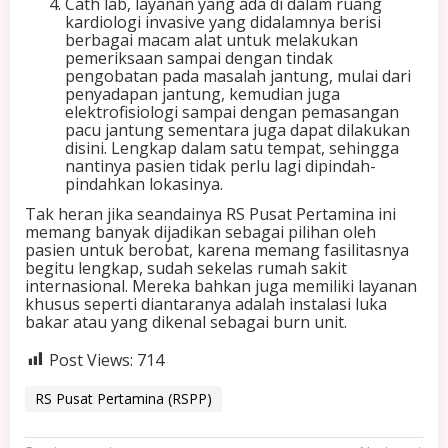
Cath lab, layanan yang ada di dalam ruang
S
kardiologi invasive yang didalamnya berisi
a
berbagai macam alat untuk melakukan
k
pemeriksaan sampai dengan tindak
i
pengobatan pada masalah jantung, mulai dari
t
penyadapan jantung, kemudian juga
I
elektrofisiologi sampai dengan pemasangan
n
pacu jantung sementara juga dapat dilakukan
t
disini. Lengkap dalam satu tempat, sehingga
e
nantinya pasien tidak perlu lagi dipindah-
r
pindahkan lokasinya.
n
a
Tak heran jika seandainya RS Pusat Pertamina ini
s
memang banyak dijadikan sebagai pilihan oleh
i
pasien untuk berobat, karena memang fasilitasnya
o
begitu lengkap, sudah sekelas rumah sakit
n
internasional. Mereka bahkan juga memiliki layanan
a
khusus seperti diantaranya adalah instalasi luka
l
bakar atau yang dikenal sebagai burn unit.
Post Views:
714
RS Pusat Pertamina (RSPP)