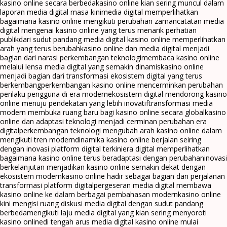
kasino online secara berbeda
kasino online kian sering muncul dalam
laporan media digital masa kini
media digital memperlihatkan
bagaimana kasino online mengikuti perubahan zaman
catatan media
digital mengenai kasino online yang terus menarik perhatian
publik
dari sudut pandang media digital kasino online memperlihatkan
arah yang terus berubah
kasino online dan media digital menjadi
bagian dari narasi perkembangan teknologi
membaca kasino online
melalui lensa media digital yang semakin dinamis
kasino online
menjadi bagian dari transformasi ekosistem digital yang terus
berkembang
perkembangan kasino online mencerminkan perubahan
perilaku pengguna di era modern
ekosistem digital mendorong kasino
online menuju pendekatan yang lebih inovatif
transformasi media
modern membuka ruang baru bagi kasino online secara global
kasino
online dan adaptasi teknologi menjadi cerminan perubahan era
digital
perkembangan teknologi mengubah arah kasino online dalam
mengikuti tren modern
dinamika kasino online berjalan seiring
dengan inovasi platform digital terkini
era digital memperlihatkan
bagaimana kasino online terus beradaptasi dengan perubahan
inovasi
berkelanjutan menjadikan kasino online semakin dekat dengan
ekosistem modern
kasino online hadir sebagai bagian dari perjalanan
transformasi platform digital
pergeseran media digital membawa
kasino online ke dalam berbagai pembahasan modern
kasino online
kini mengisi ruang diskusi media digital dengan sudut pandang
berbeda
mengikuti laju media digital yang kian sering menyoroti
kasino online
di tengah arus media digital kasino online mulai