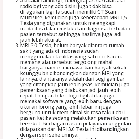
Alat-alat radiologi, kelengkapan dari alat-alat
g
radiologi yang ada disini juga tidak bisa
i
diragukan lagi. Ia sudah memiliki CT Scan
C
Multislice, kemudian juga keberadaan MRI 1,5
a
Tesla yang digunakan untuk melengkapi
n
modalitas dalam melakukan diagnosa terhadap
g
pasien tersebut sehingga hasilnya juga jadi
g
jauh lebih akurat.
i
MRI 3.0 Tesla, belum banyak diantara rumah
h
sakit yang ada di Indonesia sudah
y
menggunakan fasilitas yang satu ini, karena
a
memang alat tersebut tergolong mahal
n
harganya, namun menawarkan banyak sekali
g
keunggulan dibandingkan dengan MRI yang
S
lainnya, diantaranya adalah dari segi gambar
e
yang ditangkap jauh lebih jelas, kemudian juga
t
pemeriksaan yang dilakukan jadi jauh lebih
a
cepat. Dengan teknologi digital dan juga
r
memakai software yang lebih baru. dengan
a
ukuran lorong yang lebih lebar ini juga
f
berguna untuk meminimalisir rasa takut dari
R
pasien ketika sedang melakukan pemeriksaan
u
tersebut. Berbagai macam pelayanan unggulan
m
didapatkan dari MRI 3.0 Tesla ini dibandingkan
a
dengan seri sebelumnya.
h