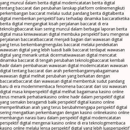
yang muncul dalam berita digital modern
catatan berita digital
tentang baccarat dan perubahan lanskap platform online
mengikuti
perkembangan baccarat melalui sudut pandang berita digital
berita
digital memberikan perspektif baru terhadap dinamika baccarat
ketika
berita digital mengangkat kisah perjalanan baccarat di era
teknologi
baccarat kian sering muncul dalam berbagai laporan berita
digital masa kini
wawasan digital membuka perspektif baru mengenai
perjalanan baccarat
baccarat menjadi bagian dari wawasan digital
yang terus berkembang
mengulas baccarat melalui pendekatan
wawasan digital yang lebih luas
di balik baccarat terdapat wawasan
digital yang menarik untuk dicermati
wawasan digital mencatat
dinamika baccarat di tengah perubahan teknologi
baccarat kembali
hadir dalam pembahasan wawasan digital modern
catatan wawasan
digital tentang baccarat dan arah perkembangannya
bagaimana
wawasan digital melihat perubahan yang berkaitan dengan
baccarat
baccarat dan wawasan digital membentuk sudut pandang
baru di era modern
membaca fenomena baccarat dari sisi wawasan
digital masa kini
perspektif digital melihat bagaimana kasino online
terus menarik perhatian
kasino online hadir dalam perspektif digital
yang semakin beragam
di balik perspektif digital kasino online
memperlihatkan arah yang terus berubah
mengapa perspektif digital
sering mengaitkan perkembangan dengan kasino online
kasino online
membangun narasi baru dalam perspektif digital modern
catatan
perspektif digital mengenai kasino online di era teknologi
membaca
kasino online melalui lensa perspektif digital yang lebih luas
perspektif