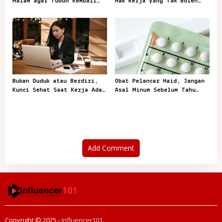
Malam agar Tubuh Kembali
Hak Kerja yang Tak Boleh
Mengenal Waktu Tidur
Tertunda
Bukan Duduk atau Berdiri,
Obat Pelancar Haid, Jangan
Kunci Sehat Saat Kerja Ada
Asal Minum Sebelum Tahu
pada Gerak
Penyebabnya
Add Comment
Copyright © 2025 -
Influencer101