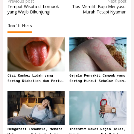
P
Previous post
Next post
Tempat Wisata di Lombok
Tips Memilih Baju Menyusui
o
yang Wajib Dikunjungi
Murah Tetapi Nyaman
s
t
Don't Miss
n
a
v
i
g
Ciri Kanker Lidah yang
Gejala Penyakit Campak yang
a
Sering Diabaikan dan Perlu
Sering Muncul Sebelum Ruam
t
Segera Diperiksa
Terlihat
i
o
n
Mengatasi Insomnia, Menata
Insentif Nakes Wajib Jelas,