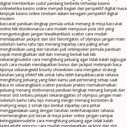
digital memberikan sudut pandang berbeda terhadap kasino
online
ketika kasino online menjadi bagian dari perspektif digital masa
kini
jejak kasino online terekam dalam beragam perspektif digital
modern
baccarat panduan lengkap pemula untuk menang di meja baccarat
online klik disini
bonanza cara mudah menyusun pola slot yang
menguntungkan jangan lewatkan
black scatter cara mudah
mendapatkan jackpot dari slot favorit
gates of olympus jangan main
sebelum kamu tahu tips menang ini
parlay cara paling aman
menghasilkan uang dari taruhan judi online
poker pemula panduan
cepat meningkatkan skill dan menang berkali kali klik
sekarang
roulette cara menghitung peluang agar tidak kalah lagi
sugar
rush cara mudah mendapatkan bonus dan jackpot melimpah baca
tipsnya sekarang
wild bounty showdown cara mengatur strategi
taruhan yang efektif klik untuk tahu lebih banyak
baccarat rahasia
menghitung peluang yang bikin kamu jadi pemenang setiap saat
baca ini sekarang
black scatter panduan praktis memaksimalkan
peluang menang slot
bonanza panduan lengkap menang banyak dari
mesin slot terbaru pelajari sekarang
gates of olympus jangan main
sebelum kamu tahu tips menang ini
ingin menang konsisten di
mahjong ways 2 simak tips berikut ini
parlay cara pintar
menggandakan uang dengan taruhan sederhana
poker rahasia
memenangkan pot besar di meja poker online jangan sampai
ketinggalan
roulette cara menghitung peluang agar tidak kalah
lagi
starlight princess cara mudah mendapatkan jackpot dari slot