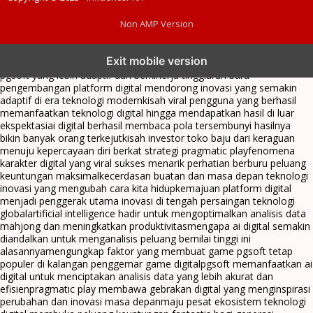
Non AMP Version
transformasi digital pragmatic play menjadi inspirasi baru dalam
Exit mobile version
menghadirkan inovasi berkualitas
ai digital menjadi kunci analisis data
pgsoft yang lebih adaptif dan berkinerja tinggi
arah baru
pengembangan platform digital mendorong inovasi yang semakin
adaptif di era teknologi modern
kisah viral pengguna yang berhasil
memanfaatkan teknologi digital hingga mendapatkan hasil di luar
ekspektasi
ai digital berhasil membaca pola tersembunyi hasilnya
bikin banyak orang terkejut
kisah investor toko baju dari keraguan
menuju kepercayaan diri berkat strategi pragmatic play
fenomena
karakter digital yang viral sukses menarik perhatian berburu peluang
keuntungan maksimal
kecerdasan buatan dan masa depan teknologi
inovasi yang mengubah cara kita hidup
kemajuan platform digital
menjadi penggerak utama inovasi di tengah persaingan teknologi
global
artificial intelligence hadir untuk mengoptimalkan analisis data
mahjong dan meningkatkan produktivitas
mengapa ai digital semakin
diandalkan untuk menganalisis peluang bernilai tinggi ini
alasannya
mengungkap faktor yang membuat game pgsoft tetap
populer di kalangan penggemar game digital
pgsoft memanfaatkan ai
digital untuk menciptakan analisis data yang lebih akurat dan
efisien
pragmatic play membawa gebrakan digital yang menginspirasi
perubahan dan inovasi masa depan
maju pesat ekosistem teknologi