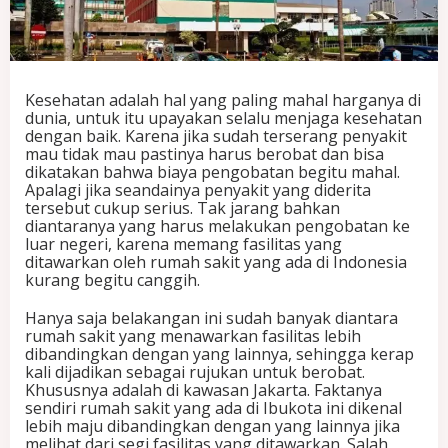
m
i
n
a
(
Kesehatan adalah hal yang paling mahal harganya di
R
dunia, untuk itu upayakan selalu menjaga kesehatan
S
dengan baik. Karena jika sudah terserang penyakit
P
mau tidak mau pastinya harus berobat dan bisa
P
dikatakan bahwa biaya pengobatan begitu mahal.
)
Apalagi jika seandainya penyakit yang diderita
y
tersebut cukup serius. Tak jarang bahkan
a
diantaranya yang harus melakukan pengobatan ke
n
luar negeri, karena memang fasilitas yang
g
ditawarkan oleh rumah sakit yang ada di Indonesia
M
kurang begitu canggih.
e
n
Hanya saja belakangan ini sudah banyak diantara
g
rumah sakit yang menawarkan fasilitas lebih
g
dibandingkan dengan yang lainnya, sehingga kerap
u
kali dijadikan sebagai rujukan untuk berobat.
n
Khususnya adalah di kawasan Jakarta. Faktanya
a
sendiri rumah sakit yang ada di Ibukota ini dikenal
k
lebih maju dibandingkan dengan yang lainnya jika
a
melihat dari segi fasilitas yang ditawarkan. Salah
n