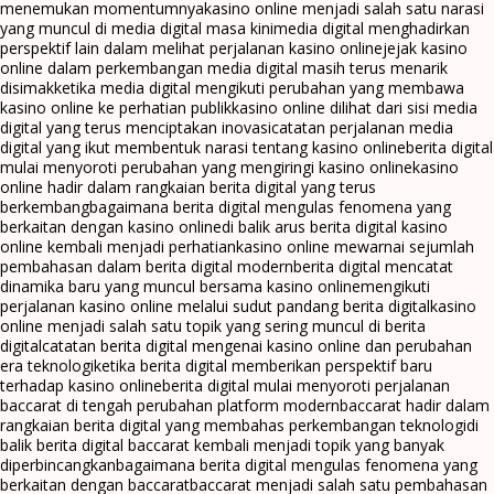
menemukan momentumnya
kasino online menjadi salah satu narasi
yang muncul di media digital masa kini
media digital menghadirkan
perspektif lain dalam melihat perjalanan kasino online
jejak kasino
online dalam perkembangan media digital masih terus menarik
disimak
ketika media digital mengikuti perubahan yang membawa
kasino online ke perhatian publik
kasino online dilihat dari sisi media
digital yang terus menciptakan inovasi
catatan perjalanan media
digital yang ikut membentuk narasi tentang kasino online
berita digital
mulai menyoroti perubahan yang mengiringi kasino online
kasino
online hadir dalam rangkaian berita digital yang terus
berkembang
bagaimana berita digital mengulas fenomena yang
berkaitan dengan kasino online
di balik arus berita digital kasino
online kembali menjadi perhatian
kasino online mewarnai sejumlah
pembahasan dalam berita digital modern
berita digital mencatat
dinamika baru yang muncul bersama kasino online
mengikuti
perjalanan kasino online melalui sudut pandang berita digital
kasino
online menjadi salah satu topik yang sering muncul di berita
digital
catatan berita digital mengenai kasino online dan perubahan
era teknologi
ketika berita digital memberikan perspektif baru
terhadap kasino online
berita digital mulai menyoroti perjalanan
baccarat di tengah perubahan platform modern
baccarat hadir dalam
rangkaian berita digital yang membahas perkembangan teknologi
di
balik berita digital baccarat kembali menjadi topik yang banyak
diperbincangkan
bagaimana berita digital mengulas fenomena yang
berkaitan dengan baccarat
baccarat menjadi salah satu pembahasan