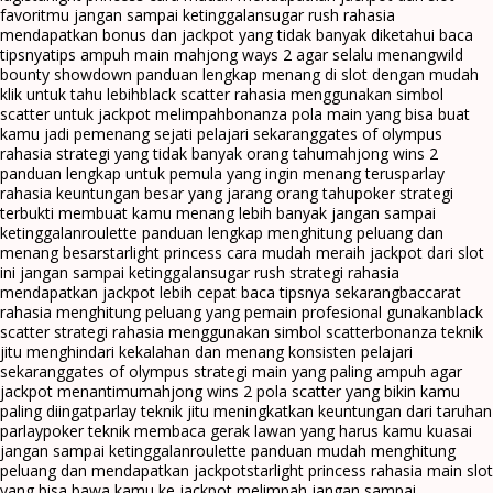
favoritmu jangan sampai ketinggalan
sugar rush rahasia
mendapatkan bonus dan jackpot yang tidak banyak diketahui baca
tipsnya
tips ampuh main mahjong ways 2 agar selalu menang
wild
bounty showdown panduan lengkap menang di slot dengan mudah
klik untuk tahu lebih
black scatter rahasia menggunakan simbol
scatter untuk jackpot melimpah
bonanza pola main yang bisa buat
kamu jadi pemenang sejati pelajari sekarang
gates of olympus
rahasia strategi yang tidak banyak orang tahu
mahjong wins 2
panduan lengkap untuk pemula yang ingin menang terus
parlay
rahasia keuntungan besar yang jarang orang tahu
poker strategi
terbukti membuat kamu menang lebih banyak jangan sampai
ketinggalan
roulette panduan lengkap menghitung peluang dan
menang besar
starlight princess cara mudah meraih jackpot dari slot
ini jangan sampai ketinggalan
sugar rush strategi rahasia
mendapatkan jackpot lebih cepat baca tipsnya sekarang
baccarat
rahasia menghitung peluang yang pemain profesional gunakan
black
scatter strategi rahasia menggunakan simbol scatter
bonanza teknik
jitu menghindari kekalahan dan menang konsisten pelajari
sekarang
gates of olympus strategi main yang paling ampuh agar
jackpot menantimu
mahjong wins 2 pola scatter yang bikin kamu
paling diingat
parlay teknik jitu meningkatkan keuntungan dari taruhan
parlay
poker teknik membaca gerak lawan yang harus kamu kuasai
jangan sampai ketinggalan
roulette panduan mudah menghitung
peluang dan mendapatkan jackpot
starlight princess rahasia main slot
yang bisa bawa kamu ke jackpot melimpah jangan sampai