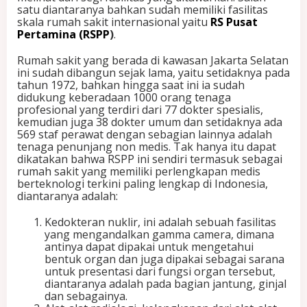
satu diantaranya bahkan sudah memiliki fasilitas
A
skala rumah sakit internasional yaitu
RS Pusat
l
Pertamina (RSPP
)
.
a
t
Rumah sakit yang berada di kawasan Jakarta Selatan
-
ini sudah dibangun sejak lama, yaitu setidaknya pada
a
tahun 1972, bahkan hingga saat ini ia sudah
l
didukung keberadaan 1000 orang tenaga
a
profesional yang terdiri dari 77 dokter spesialis,
t
kemudian juga 38 dokter umum dan setidaknya ada
M
569 staf perawat dengan sebagian lainnya adalah
e
tenaga penunjang non medis. Tak hanya itu dapat
d
dikatakan bahwa RSPP ini sendiri termasuk sebagai
i
rumah sakit yang memiliki perlengkapan medis
s
berteknologi terkini paling lengkap di Indonesia,
B
diantaranya adalah:
e
r
Kedokteran nuklir, ini adalah sebuah fasilitas
t
yang mengandalkan gamma camera, dimana
e
antinya dapat dipakai untuk mengetahui
k
bentuk organ dan juga dipakai sebagai sarana
n
untuk presentasi dari fungsi organ tersebut,
o
diantaranya adalah pada bagian jantung, ginjal
l
dan sebagainya.
o