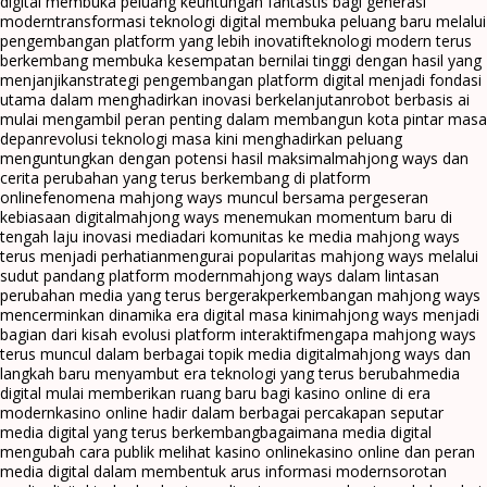
digital membuka peluang keuntungan fantastis bagi generasi
modern
transformasi teknologi digital membuka peluang baru melalui
pengembangan platform yang lebih inovatif
teknologi modern terus
berkembang membuka kesempatan bernilai tinggi dengan hasil yang
menjanjikan
strategi pengembangan platform digital menjadi fondasi
utama dalam menghadirkan inovasi berkelanjutan
robot berbasis ai
mulai mengambil peran penting dalam membangun kota pintar masa
depan
revolusi teknologi masa kini menghadirkan peluang
menguntungkan dengan potensi hasil maksimal
mahjong ways dan
cerita perubahan yang terus berkembang di platform
online
fenomena mahjong ways muncul bersama pergeseran
kebiasaan digital
mahjong ways menemukan momentum baru di
tengah laju inovasi media
dari komunitas ke media mahjong ways
terus menjadi perhatian
mengurai popularitas mahjong ways melalui
sudut pandang platform modern
mahjong ways dalam lintasan
perubahan media yang terus bergerak
perkembangan mahjong ways
mencerminkan dinamika era digital masa kini
mahjong ways menjadi
bagian dari kisah evolusi platform interaktif
mengapa mahjong ways
terus muncul dalam berbagai topik media digital
mahjong ways dan
langkah baru menyambut era teknologi yang terus berubah
media
digital mulai memberikan ruang baru bagi kasino online di era
modern
kasino online hadir dalam berbagai percakapan seputar
media digital yang terus berkembang
bagaimana media digital
mengubah cara publik melihat kasino online
kasino online dan peran
media digital dalam membentuk arus informasi modern
sorotan