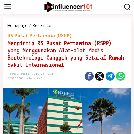
S
k
i
p
t
M
Homepage
/
Kesehatan
o
e
c
RS Pusat Pertamina (RSPP)
n
o
g
Mengintip RS Pusat Pertamina (RSPP)
n
i
t
yang Menggunakan Alat-alat Medis
n
e
t
Berteknologi Canggih yang Setaraf Rumah
n
i
Sakit Internasional
t
p
R
PortalRemaja
July 25, 2019
S
Kesehatan
714 Views
P
u
s
a
t
P
e
r
t
a