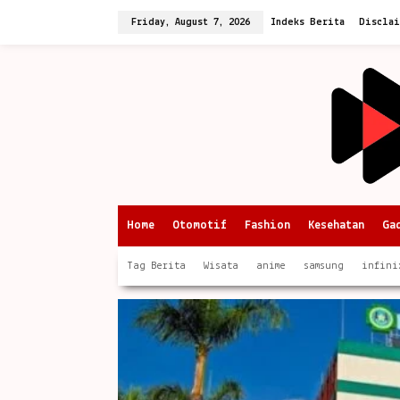
Skip
to
Friday, August 7, 2026
Indeks Berita
Discla
content
Home
Otomotif
Fashion
Kesehatan
Ga
Tag Berita
Wisata
anime
samsung
infini