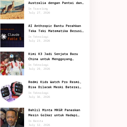
Australia dengan Pantai dan
Satwa Ikonik
In Traveling
July 27, 2026
AI Anthropic Bantu Pecahkan
Teka Teki Matematika Berusia
87 Tahun
In Teknologi
July 23, 2026
Kimi K3 Jadi Senjata Baru
China untuk Menggoyang
Keunggulan AI Amerika
In Teknologi
July 20, 2026
Redmi Kids Watch Pro Resmi,
Bisa Dilacak Meski Baterai
Sudah Habis
In Teknologi
July 16, 2026
Bahlil Minta MKGR Panaskan
Mesin Golkar untuk Hadapi
Pemilu 2029
In Berita
July 12, 2026