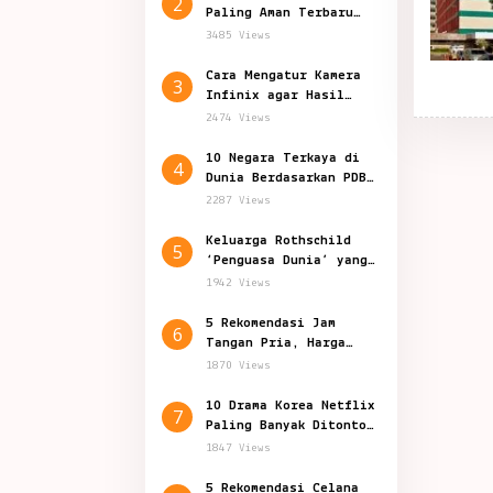
2
Paling Aman Terbaru
2024, Indonesia Nomor?
3485 Views
Cara Mengatur Kamera
3
Infinix agar Hasil
Foto Jernih dan Bagus
2474 Views
10 Negara Terkaya di
4
Dunia Berdasarkan PDB
Per Kapita
2287 Views
Keluarga Rothschild
5
‘Penguasa Dunia’ yang
Penuh Teori Konspirasi
1942 Views
5 Rekomendasi Jam
6
Tangan Pria, Harga
Mulai Rp 129.000
1870 Views
10 Drama Korea Netflix
7
Paling Banyak Ditonton
Sepanjang 2024
1847 Views
5 Rekomendasi Celana