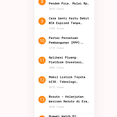
8
Pendek Pria, Mulai Rp
50.000-an
1820 Views
Cara Ganti Kartu Debit
9
BCA Expired Tanpa
Harus Datang ke Bank
1766 Views
Partai Persatuan
10
Pembangunan (PPP):
Politik Indonesia
1731 Views
Aplikasi Pluang:
11
Platform Investasi
Inovatif di Indonesia
1684 Views
Mobil Listrik Toyota
12
bZ3X: Teknologi
Canggih Harga 200
1675 Views
Jutaan
Boruto – Kelanjutan
13
Warisan Naruto di Era
Shinobi Modern
1636 Views
Huawei Watch D2: