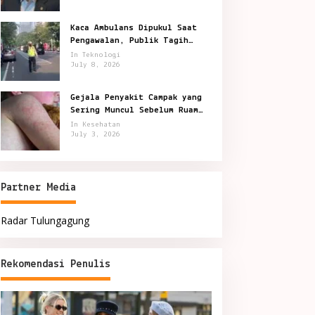
Kaca Ambulans Dipukul Saat
Pengawalan, Publik Tagih
Jawaban Polisi
In Teknologi
July 8, 2026
Gejala Penyakit Campak yang
Sering Muncul Sebelum Ruam
Terlihat
In Kesehatan
July 3, 2026
Partner Media
Radar Tulungagung
Rekomendasi Penulis