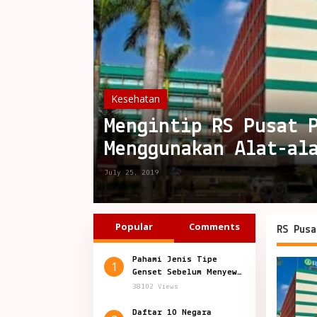
Kesehatan
Mengintip RS Pusat 
Menggunakan Alat-al
Canggih yang Setara
July 25, 2019
Popular
Comments
RS Pusa
Pahami Jenis Tipe
1
Genset Sebelum Menyewa
Genset
38102 Views
Daftar 10 Negara