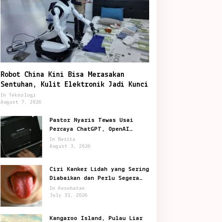
Robot China Kini Bisa Merasakan
Sentuhan, Kulit Elektronik Jadi Kunci
In Teknologi
August 7, 2026
Pastor Nyaris Tewas Usai
Percaya ChatGPT, OpenAI
Digugat di San Francisco
In Berita
August 3, 2026
Ciri Kanker Lidah yang Sering
Diabaikan dan Perlu Segera
Diperiksa
In Kesehatan
July 31, 2026
Kangaroo Island, Pulau Liar