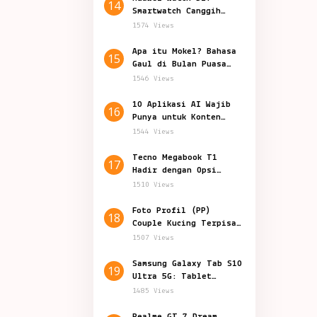
14
Smartwatch Canggih
Teknologi Kesehatan
1574 Views
Apa itu Mokel? Bahasa
15
Gaul di Bulan Puasa
yang Viral
1546 Views
10 Aplikasi AI Wajib
16
Punya untuk Konten
Marketing
1544 Views
Tecno Megabook T1
17
Hadir dengan Opsi
Prosesor Baru
1510 Views
Foto Profil (PP)
18
Couple Kucing Terpisah
Lucu Aesthetic
1507 Views
Samsung Galaxy Tab S10
19
Ultra 5G: Tablet
Canggih Fitur Terbaru
1485 Views
Realme GT 7 Dream