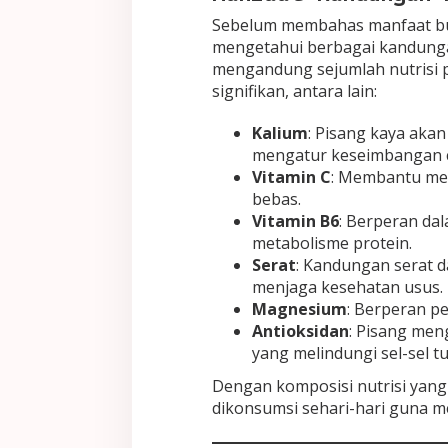
Sebelum membahas manfaat bua
mengetahui berbagai kandungan
mengandung sejumlah nutrisi 
signifikan, antara lain:
Kalium
: Pisang kaya aka
mengatur keseimbangan c
Vitamin C
: Membantu men
bebas.
Vitamin B6
: Berperan d
metabolisme protein.
Serat
: Kandungan serat 
menjaga kesehatan usus.
Magnesium
: Berperan pe
Antioksidan
: Pisang men
yang melindungi sel-sel t
Dengan komposisi nutrisi yang
dikonsumsi sehari-hari guna m