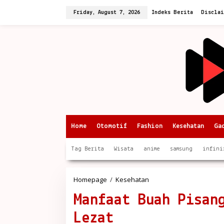
Skip
to
Friday, August 7, 2026
Indeks Berita
Discla
content
Home
Otomotif
Fashion
Kesehatan
Ga
Tag Berita
Wisata
anime
samsung
infini
Manfaat
Homepage
/
Kesehatan
Buah
Manfaat Buah Pisan
Pisang:
Rahasia
Lezat
Kesehatan