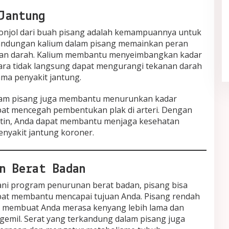
Jantung
nonjol dari buah pisang adalah kemampuannya untuk
Quiet Luxury Tetap Diminati,
Sederhana tapi Terlihat Berkelas
andungan kalium dalam pisang memainkan peran
nan darah. Kalium membantu menyeimbangkan kadar
In Fashion
|
May 21, 2026
ara tidak langsung dapat mengurangi tekanan darah
ama penyakit jantung.
dalam pisang juga membantu menurunkan kadar
apat mencegah pembentukan plak di arteri. Dengan
tin, Anda dapat membantu menjaga kesehatan
enyakit jantung koroner.
n Berat Badan
ani program penurunan berat badan, pisang bisa
pat membantu mencapai tujuan Anda. Pisang rendah
ng membuat Anda merasa kenyang lebih lama dan
emil. Serat yang terkandung dalam pisang juga