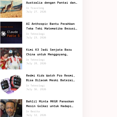
Australia dengan Pantai dan
Satwa Ikonik
In Traveling
July 27, 2026
AI Anthropic Bantu Pecahkan
Teka Teki Matematika Berusia
87 Tahun
In Teknologi
July 23, 2026
Kimi K3 Jadi Senjata Baru
China untuk Menggoyang
Keunggulan AI Amerika
In Teknologi
July 20, 2026
Redmi Kids Watch Pro Resmi,
Bisa Dilacak Meski Baterai
Sudah Habis
In Teknologi
July 16, 2026
Bahlil Minta MKGR Panaskan
Mesin Golkar untuk Hadapi
Pemilu 2029
In Berita
July 12, 2026