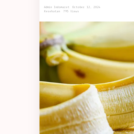
yang
Lezat
Admin Indomaret
October 12, 2024
Kesehatan
795 Views