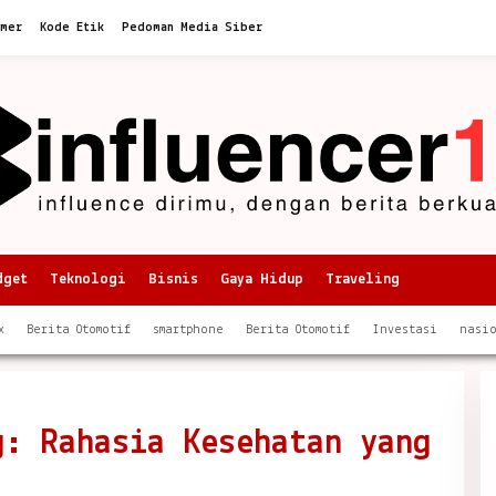
imer
Kode Etik
Pedoman Media Siber
dget
Teknologi
Bisnis
Gaya Hidup
Traveling
x
Berita Otomotif
smartphone
Berita Otomotif
Investasi
nasi
g: Rahasia Kesehatan yang