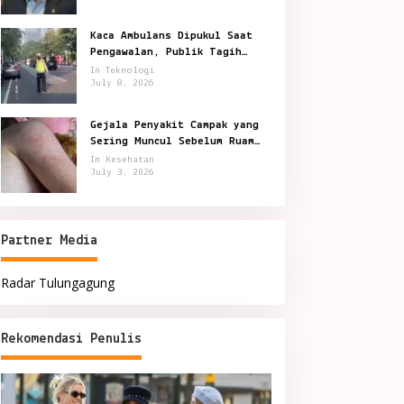
Kaca Ambulans Dipukul Saat
Pengawalan, Publik Tagih
Jawaban Polisi
In Teknologi
July 8, 2026
Gejala Penyakit Campak yang
Sering Muncul Sebelum Ruam
Terlihat
In Kesehatan
July 3, 2026
Partner Media
Radar Tulungagung
Rekomendasi Penulis