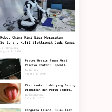
Robot China Kini Bisa Merasakan
Sentuhan, Kulit Elektronik Jadi Kunci
In Teknologi
August 7, 2026
Pastor Nyaris Tewas Usai
Percaya ChatGPT, OpenAI
Digugat di San Francisco
In Berita
August 3, 2026
Ciri Kanker Lidah yang Sering
Diabaikan dan Perlu Segera
Diperiksa
In Kesehatan
July 31, 2026
Kangaroo Island, Pulau Liar