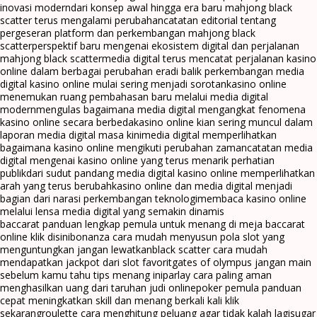
inovasi modern
dari konsep awal hingga era baru mahjong black
scatter terus mengalami perubahan
catatan editorial tentang
pergeseran platform dan perkembangan mahjong black
scatter
perspektif baru mengenai ekosistem digital dan perjalanan
mahjong black scatter
media digital terus mencatat perjalanan kasino
online dalam berbagai perubahan era
di balik perkembangan media
digital kasino online mulai sering menjadi sorotan
kasino online
menemukan ruang pembahasan baru melalui media digital
modern
mengulas bagaimana media digital mengangkat fenomena
kasino online secara berbeda
kasino online kian sering muncul dalam
laporan media digital masa kini
media digital memperlihatkan
bagaimana kasino online mengikuti perubahan zaman
catatan media
digital mengenai kasino online yang terus menarik perhatian
publik
dari sudut pandang media digital kasino online memperlihatkan
arah yang terus berubah
kasino online dan media digital menjadi
bagian dari narasi perkembangan teknologi
membaca kasino online
melalui lensa media digital yang semakin dinamis
baccarat panduan lengkap pemula untuk menang di meja baccarat
online klik disini
bonanza cara mudah menyusun pola slot yang
menguntungkan jangan lewatkan
black scatter cara mudah
mendapatkan jackpot dari slot favorit
gates of olympus jangan main
sebelum kamu tahu tips menang ini
parlay cara paling aman
menghasilkan uang dari taruhan judi online
poker pemula panduan
cepat meningkatkan skill dan menang berkali kali klik
sekarang
roulette cara menghitung peluang agar tidak kalah lagi
sugar