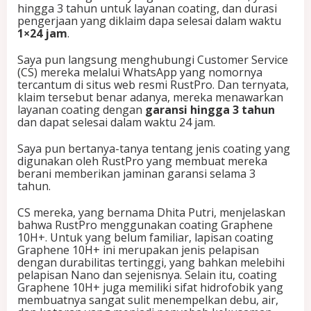
y
hingga 3 tahun untuk layanan coating, dan durasi
a
pengerjaan yang diklaim dapa selesai dalam waktu
n
1×24 jam
.
g
S
Saya pun langsung menghubungi Customer Service
e
(CS) mereka melalui WhatsApp yang nomornya
l
tercantum di situs web resmi RustPro. Dan ternyata,
e
klaim tersebut benar adanya, mereka menawarkan
s
layanan coating dengan
garansi hingga 3 tahun
a
dan dapat selesai dalam waktu 24 jam.
i
2
Saya pun bertanya-tanya tentang jenis coating yang
4
digunakan oleh RustPro yang membuat mereka
J
berani memberikan jaminan garansi selama 3
a
tahun.
m
!
CS mereka, yang bernama Dhita Putri, menjelaskan
bahwa RustPro menggunakan coating Graphene
10H+. Untuk yang belum familiar, lapisan coating
Graphene 10H+ ini merupakan jenis pelapisan
dengan durabilitas tertinggi, yang bahkan melebihi
pelapisan Nano dan sejenisnya. Selain itu, coating
Graphene 10H+ juga memiliki sifat hidrofobik yang
membuatnya sangat sulit menempelkan debu, air,