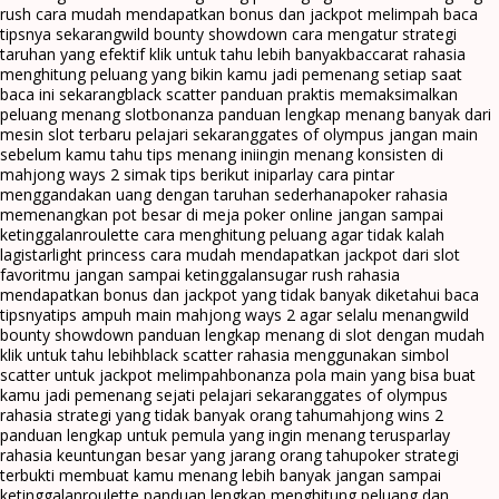
rush cara mudah mendapatkan bonus dan jackpot melimpah baca
tipsnya sekarang
wild bounty showdown cara mengatur strategi
taruhan yang efektif klik untuk tahu lebih banyak
baccarat rahasia
menghitung peluang yang bikin kamu jadi pemenang setiap saat
baca ini sekarang
black scatter panduan praktis memaksimalkan
peluang menang slot
bonanza panduan lengkap menang banyak dari
mesin slot terbaru pelajari sekarang
gates of olympus jangan main
sebelum kamu tahu tips menang ini
ingin menang konsisten di
mahjong ways 2 simak tips berikut ini
parlay cara pintar
menggandakan uang dengan taruhan sederhana
poker rahasia
memenangkan pot besar di meja poker online jangan sampai
ketinggalan
roulette cara menghitung peluang agar tidak kalah
lagi
starlight princess cara mudah mendapatkan jackpot dari slot
favoritmu jangan sampai ketinggalan
sugar rush rahasia
mendapatkan bonus dan jackpot yang tidak banyak diketahui baca
tipsnya
tips ampuh main mahjong ways 2 agar selalu menang
wild
bounty showdown panduan lengkap menang di slot dengan mudah
klik untuk tahu lebih
black scatter rahasia menggunakan simbol
scatter untuk jackpot melimpah
bonanza pola main yang bisa buat
kamu jadi pemenang sejati pelajari sekarang
gates of olympus
rahasia strategi yang tidak banyak orang tahu
mahjong wins 2
panduan lengkap untuk pemula yang ingin menang terus
parlay
rahasia keuntungan besar yang jarang orang tahu
poker strategi
terbukti membuat kamu menang lebih banyak jangan sampai
ketinggalan
roulette panduan lengkap menghitung peluang dan