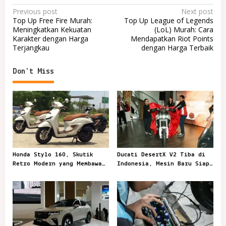
P
Previous post
Next post
Top Up Free Fire Murah:
Top Up League of Legends
o
Meningkatkan Kekuatan
(LoL) Murah: Cara
Karakter dengan Harga
Mendapatkan Riot Points
s
Terjangkau
dengan Harga Terbaik
t
n
Don't Miss
a
v
i
g
a
t
Honda Stylo 160, Skutik
Ducati DesertX V2 Tiba di
Retro Modern yang Membawa
Indonesia, Mesin Baru Siap
i
Gaya Kota Lebih Berkelas
Taklukkan Jalur Berat
o
n