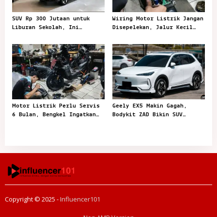
SUV Rp 300 Jutaan untuk
Wiring Motor Listrik Jangan
Liburan Sekolah, Ini
Disepelekan, Jalur Kecil
Pilihan Menariknya
yang Menjaga Kendaraan
Tetap Aman
Motor Listrik Perlu Servis
Geely EX5 Makin Gagah,
6 Bulan, Bengkel Ingatkan
Bodykit ZAD Bikin SUV
Jangan Tunggu Mogok
Listrik Ini Lebih Sporty
Copyright © 2025 -
Influencer101