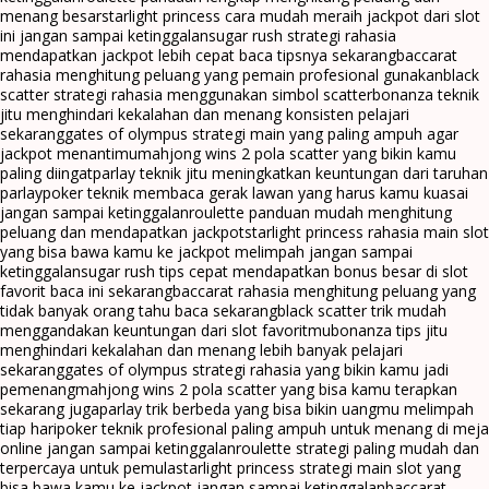
menang besar
starlight princess cara mudah meraih jackpot dari slot
ini jangan sampai ketinggalan
sugar rush strategi rahasia
mendapatkan jackpot lebih cepat baca tipsnya sekarang
baccarat
rahasia menghitung peluang yang pemain profesional gunakan
black
scatter strategi rahasia menggunakan simbol scatter
bonanza teknik
jitu menghindari kekalahan dan menang konsisten pelajari
sekarang
gates of olympus strategi main yang paling ampuh agar
jackpot menantimu
mahjong wins 2 pola scatter yang bikin kamu
paling diingat
parlay teknik jitu meningkatkan keuntungan dari taruhan
parlay
poker teknik membaca gerak lawan yang harus kamu kuasai
jangan sampai ketinggalan
roulette panduan mudah menghitung
peluang dan mendapatkan jackpot
starlight princess rahasia main slot
yang bisa bawa kamu ke jackpot melimpah jangan sampai
ketinggalan
sugar rush tips cepat mendapatkan bonus besar di slot
favorit baca ini sekarang
baccarat rahasia menghitung peluang yang
tidak banyak orang tahu baca sekarang
black scatter trik mudah
menggandakan keuntungan dari slot favoritmu
bonanza tips jitu
menghindari kekalahan dan menang lebih banyak pelajari
sekarang
gates of olympus strategi rahasia yang bikin kamu jadi
pemenang
mahjong wins 2 pola scatter yang bisa kamu terapkan
sekarang juga
parlay trik berbeda yang bisa bikin uangmu melimpah
tiap hari
poker teknik profesional paling ampuh untuk menang di meja
online jangan sampai ketinggalan
roulette strategi paling mudah dan
terpercaya untuk pemula
starlight princess strategi main slot yang
bisa bawa kamu ke jackpot jangan sampai ketinggalan
baccarat