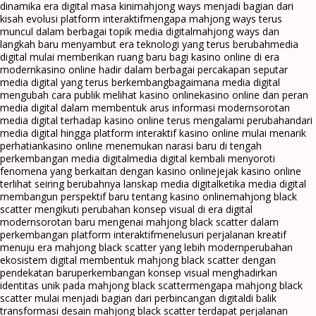
dinamika era digital masa kini
mahjong ways menjadi bagian dari
kisah evolusi platform interaktif
mengapa mahjong ways terus
muncul dalam berbagai topik media digital
mahjong ways dan
langkah baru menyambut era teknologi yang terus berubah
media
digital mulai memberikan ruang baru bagi kasino online di era
modern
kasino online hadir dalam berbagai percakapan seputar
media digital yang terus berkembang
bagaimana media digital
mengubah cara publik melihat kasino online
kasino online dan peran
media digital dalam membentuk arus informasi modern
sorotan
media digital terhadap kasino online terus mengalami perubahan
dari
media digital hingga platform interaktif kasino online mulai menarik
perhatian
kasino online menemukan narasi baru di tengah
perkembangan media digital
media digital kembali menyoroti
fenomena yang berkaitan dengan kasino online
jejak kasino online
terlihat seiring berubahnya lanskap media digital
ketika media digital
membangun perspektif baru tentang kasino online
mahjong black
scatter mengikuti perubahan konsep visual di era digital
modern
sorotan baru mengenai mahjong black scatter dalam
perkembangan platform interaktif
menelusuri perjalanan kreatif
menuju era mahjong black scatter yang lebih modern
perubahan
ekosistem digital membentuk mahjong black scatter dengan
pendekatan baru
perkembangan konsep visual menghadirkan
identitas unik pada mahjong black scatter
mengapa mahjong black
scatter mulai menjadi bagian dari perbincangan digital
di balik
transformasi desain mahjong black scatter terdapat perjalanan