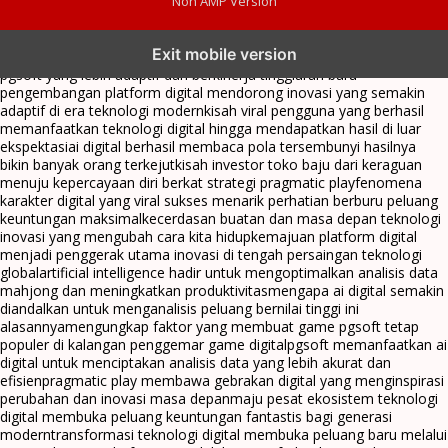
Non AMP Version
transformasi digital pragmatic play menjadi inspirasi baru dalam
Exit mobile version
menghadirkan inovasi berkualitas
ai digital menjadi kunci analisis data
pgsoft yang lebih adaptif dan berkinerja tinggi
arah baru
pengembangan platform digital mendorong inovasi yang semakin
adaptif di era teknologi modern
kisah viral pengguna yang berhasil
memanfaatkan teknologi digital hingga mendapatkan hasil di luar
ekspektasi
ai digital berhasil membaca pola tersembunyi hasilnya
bikin banyak orang terkejut
kisah investor toko baju dari keraguan
menuju kepercayaan diri berkat strategi pragmatic play
fenomena
karakter digital yang viral sukses menarik perhatian berburu peluang
keuntungan maksimal
kecerdasan buatan dan masa depan teknologi
inovasi yang mengubah cara kita hidup
kemajuan platform digital
menjadi penggerak utama inovasi di tengah persaingan teknologi
global
artificial intelligence hadir untuk mengoptimalkan analisis data
mahjong dan meningkatkan produktivitas
mengapa ai digital semakin
diandalkan untuk menganalisis peluang bernilai tinggi ini
alasannya
mengungkap faktor yang membuat game pgsoft tetap
populer di kalangan penggemar game digital
pgsoft memanfaatkan ai
digital untuk menciptakan analisis data yang lebih akurat dan
efisien
pragmatic play membawa gebrakan digital yang menginspirasi
perubahan dan inovasi masa depan
maju pesat ekosistem teknologi
digital membuka peluang keuntungan fantastis bagi generasi
modern
transformasi teknologi digital membuka peluang baru melalui