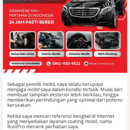
a
n
D
e
t
a
i
l
i
n
g
2
4
J
a
m
Sebagai pemilik mobil, saya selalu berupaya
B
menjaga mobil saya dalam kondisi terbaik. Mulai dari
e
membuat tampilan eksterior lebih berkilau, hingga
r
memberikan perlindungan yang optimal dari potensi
e
kerusakan.
s
,
Ketika saya mencari referensi bengkel di internet
S
yang menyediakan layanan coating mobil, nama
a
RustPro menarik perhatian saya.
y