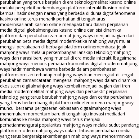
perubahan yang terus berjalan di era teknologi
melihat kasino online
melalui perspektif perkembangan platform interaktif
kasino online
kembali hadir dengan narasi yang berbeda di dunia digital
fenomena
kasino online terus menarik perhatian di tengah arus
modernisasi
arah kasino online menapaki baru dalam perjalanan
media digital global
mengulas kasino online dari sisi dinamika
platform dan perubahan zaman
mahjong ways menjadi bagian dari
perubahan peta media digital modern
ketika mahjong ways mulai
mengisi percakapan di berbagai platform online
membaca jejak
mahjong ways melalui perkembangan lanskap teknologi
mahjong
ways dan narasi baru yang muncul di era media interaktif
bagaimana
mahjong ways menarik perhatian komunitas digital modern
mahjong
ways hadir membawa warna berbeda dalam pembahasan
platform
sorotan terhadap mahjong ways kian meningkat di tengah
perubahan zaman
catatan mengenai mahjong ways dalam dinamika
ekosistem digital
mahjong ways kembali menjadi bagian dari tren
media modern
melihat mahjong ways dari perspektif perjalanan
teknologi yang terus berubah
mahjong ways dan cerita perubahan
yang terus berkembang di platform online
fenomena mahjong ways
muncul bersama pergeseran kebiasaan digital
mahjong ways
menemukan momentum baru di tengah laju inovasi media
dari
komunitas ke media mahjong ways terus menjadi
perhatian
mengurai popularitas mahjong ways melalui sudut pandang
platform modern
mahjong ways dalam lintasan perubahan media
yang terus bergerak
perkembangan mahjong ways mencerminkan