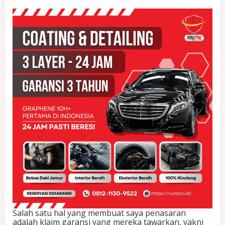
a
N
e
m
u
L
a
y
a
n
a
n
C
o
a
t
i
n
g
M
o
b
i
Salah satu hal yang membuat saya penasaran
l
adalah klaim garansi yang mereka tawarkan, yakni