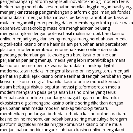
pengembangan platform yang lebih inovatif
teknologi modern terus
berkembang membuka kesempatan bernilai tinggi dengan hasil yang
menjanjikan
strategi pengembangan platform digital menjadi fondasi
utama dalam menghadirkan inovasi berkelanjutan
robot berbasis ai
mulai mengambil peran penting dalam membangun kota pintar masa
depan
revolusi teknologi masa kini menghadirkan peluang
menguntungkan dengan potensi hasil maksimal
topik baru kasino
online menjadi yang kian sering mengisi ruang pembahasan media
digital
ketika kasino online hadir dalam perubahan arah percakapan
platform modern
membaca fenomena kasino online dari sudut
pandang perkembangan teknologi
era baru kasino online dan
perjalanan panjang menuju media yang lebih interaktif
bagaimana
kasino online membentuk warna baru dalam lanskap digital
modern
catatan redaksi mengenai kasino online yang terus menjadi
perhatian publik
jejak kasino online terlihat di tengah perubahan gaya
konsumsi konten digital
dinamika kasino online muncul kembali
dalam berbagai diskusi seputar inovasi platform
sorotan media
modern mengarah pada perjalanan kasino online yang terus
berubah
kasino online dipandang sebagai bagian dari dinamika
ekosistem digital
mengapa kasino online sering dikaitkan dengan
perubahan arah media modern
lanskap teknologi terbaru
memberikan pandangan berbeda terhadap kasino online
cara baru
kasino online menemukan babak baru seiring munculnya beragam
platform digital
dari media hingga komunitas kasino online mulai
menjadi bahan perbincangan
kisah baru kasino online mengalami