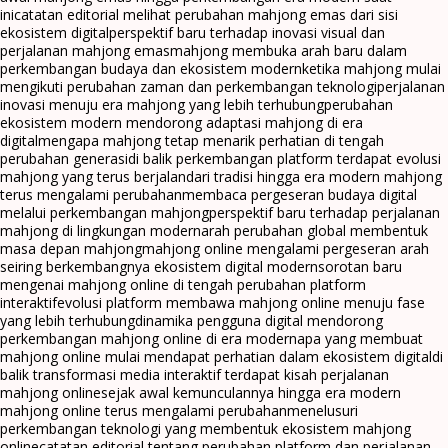
ini
catatan editorial melihat perubahan mahjong emas dari sisi
ekosistem digital
perspektif baru terhadap inovasi visual dan
perjalanan mahjong emas
mahjong membuka arah baru dalam
perkembangan budaya dan ekosistem modern
ketika mahjong mulai
mengikuti perubahan zaman dan perkembangan teknologi
perjalanan
inovasi menuju era mahjong yang lebih terhubung
perubahan
ekosistem modern mendorong adaptasi mahjong di era
digital
mengapa mahjong tetap menarik perhatian di tengah
perubahan generasi
di balik perkembangan platform terdapat evolusi
mahjong yang terus berjalan
dari tradisi hingga era modern mahjong
terus mengalami perubahan
membaca pergeseran budaya digital
melalui perkembangan mahjong
perspektif baru terhadap perjalanan
mahjong di lingkungan modern
arah perubahan global membentuk
masa depan mahjong
mahjong online mengalami pergeseran arah
seiring berkembangnya ekosistem digital modern
sorotan baru
mengenai mahjong online di tengah perubahan platform
interaktif
evolusi platform membawa mahjong online menuju fase
yang lebih terhubung
dinamika pengguna digital mendorong
perkembangan mahjong online di era modern
apa yang membuat
mahjong online mulai mendapat perhatian dalam ekosistem digital
di
balik transformasi media interaktif terdapat kisah perjalanan
mahjong online
sejak awal kemunculannya hingga era modern
mahjong online terus mengalami perubahan
menelusuri
perkembangan teknologi yang membentuk ekosistem mahjong
online
catatan editorial tentang perubahan platform dan perjalanan