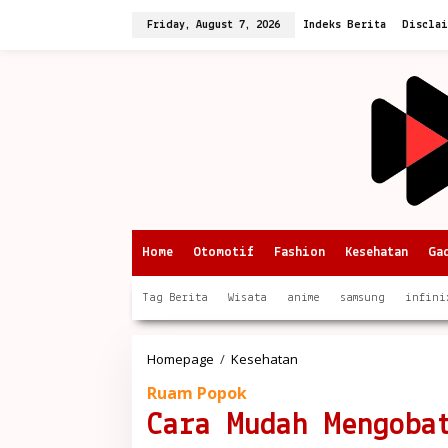
Skip
to
Friday, August 7, 2026
Indeks Berita
Discla
content
Home
Otomotif
Fashion
Kesehatan
Ga
Tag Berita
Wisata
anime
samsung
infini
Cara
Homepage
/
Kesehatan
Mudah
Ruam Popok
Mengobati
Ruam
Cara Mudah Mengoba
Popok