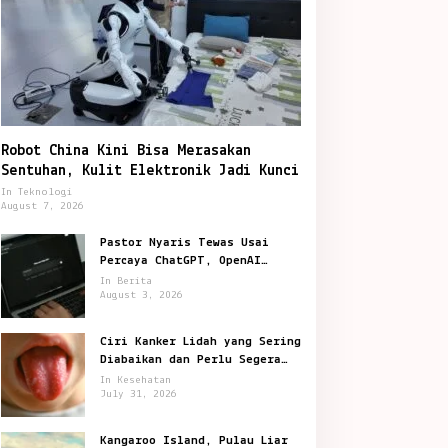
Robot China Kini Bisa Merasakan
Sentuhan, Kulit Elektronik Jadi Kunci
In Teknologi
August 7, 2026
Pastor Nyaris Tewas Usai
Percaya ChatGPT, OpenAI
Digugat di San Francisco
In Berita
August 3, 2026
Ciri Kanker Lidah yang Sering
Diabaikan dan Perlu Segera
Diperiksa
In Kesehatan
July 31, 2026
Kangaroo Island, Pulau Liar