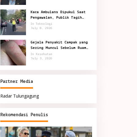
Kaca Ambulans Dipukul Saat
Pengawalan, Publik Tagih
Jawaban Polisi
In Teknologi
July 8, 2026
Gejala Penyakit Campak yang
Sering Muncul Sebelum Ruam
Terlihat
In Kesehatan
July 3, 2026
Partner Media
Radar Tulungagung
Rekomendasi Penulis