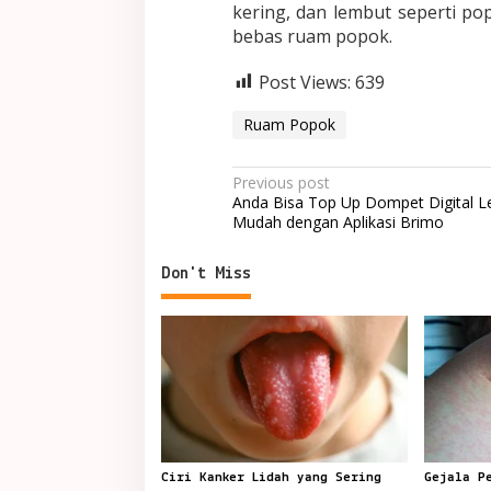
kering, dan lembut seperti po
bebas ruam popok.
Post Views:
639
Ruam Popok
Post
Previous post
Anda Bisa Top Up Dompet Digital L
navigation
Mudah dengan Aplikasi Brimo
Don't Miss
Ciri Kanker Lidah yang Sering
Gejala P