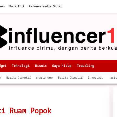
imer
Kode Etik
Pedoman Media Siber
dget
Teknologi
Bisnis
Gaya Hidup
Traveling
x
Berita Otomotif
smartphone
Berita Otomotif
Investasi
nasi
ti Ruam Popok