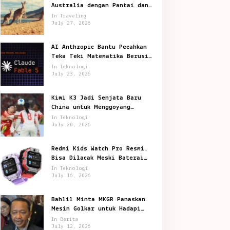
Australia dengan Pantai dan
Satwa Ikonik
In Traveling
July 27, 2026
AI Anthropic Bantu Pecahkan
Teka Teki Matematika Berusia
87 Tahun
In Teknologi
July 23, 2026
Kimi K3 Jadi Senjata Baru
China untuk Menggoyang
Keunggulan AI Amerika
In Teknologi
July 20, 2026
Redmi Kids Watch Pro Resmi,
Bisa Dilacak Meski Baterai
Sudah Habis
In Teknologi
July 16, 2026
Bahlil Minta MKGR Panaskan
Mesin Golkar untuk Hadapi
Pemilu 2029
In Berita
July 12, 2026