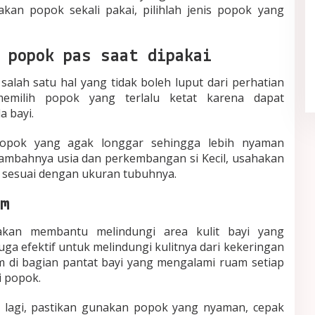
an popok sekali pakai, pilihlah jenis popok yang
Quiet Luxury Tetap Diminati,
 popok pas saat dipakai
Sederhana tapi Terlihat Berkelas
In Fashion
|
May 21, 2026
salah satu hal yang tidak boleh luput dari perhatian
memilih popok yang terlalu ketat karena dapat
 bayi.
popok yang agak longgar sehingga lebih nyaman
ertambahnya usia dan perkembangan si Kecil, usahakan
 sesuai dengan ukuran tubuhnya.
am
an membantu melindungi area kulit bayi yang
ga efektif untuk melindungi kulitnya dari kekeringan
am di bagian pantat bayi yang mengalami ruam setiap
i popok.
i lagi, pastikan gunakan popok yang nyaman, cepak