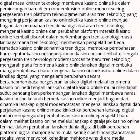
digital masa kini
tren teknologi membawa kasino online ke dalam
perbincangan baru di era modern
kasino online muncul seiring
pergeseran tren platform teknologi
melihat arah tren teknologi yang
mengiringi perjalanan kasino online
ketika kasino online menjadi
bagian dari perubahan tren dunia digital
catatan tren teknologi
mengenai kasino online dan perubahan platform interaktif
kasino
online kembali disorot dalam perkembangan tren teknologi masa
kini
bagaimana tren teknologi memberikan perspektif berbeda
terhadap kasino online
dinamika tren digital membuka pembahasan
baru seputar kasino online
perjalanan kasino online terlihat di tengah
pergeseran tren teknologi modern
sorotan terbaru tren teknologi
mengarah pada fenomena kasino online
lanskap digital membuka
ruang pembahasan baru mengenai kasino online
kasino online dalam
lanskap digital yang mengalami perubahan secara
bertahap
membaca pergeseran lanskap digital melalui fenomena
kasino online
di tengah lanskap digital kasino online mulai mendapat
sudut pandang baru
perkembangan lanskap digital membawa narasi
kasino online ke arah berbeda
kasino online menjadi bagian dari
dinamika lanskap digital modern
catatan mengenai lanskap digital dan
perjalanan kasino online masa kini
ketika perubahan lanskap digital
mulai mempengaruhi pembahasan kasino online
perspektif baru
dalam melihat kasino online melalui lanskap digital
jejak kasino online
terlihat dalam perubahan lanskap dunia digital
di balik perubahan
platform digital mahjong wins mulai sering diperbincangkan
catatan
redaksi yang menyoroti kehadiran mahjong wins di era media