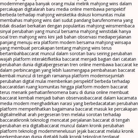
modern
mengapa banyak orang mulai melirik mahjong wins dalam
percakapan digital
arah baru media online membawa perspektif
berbeda terhadap mahjong wins
ketika diskusi komunitas mulai
membahas mahjong wins dari sudut pandang baru
fenomena yang
tidak disadari berkaitan dengan popularitas mahjong wins
membaca
sinyal perubahan yang muncul bersama mahjong wins
tidak hanya
soal tren mahjong wins kini jadi bahan observasi media
perjalanan
panjang menuju era platform modern bersama mahjong wins
apa
yang membuat percakapan tentang mahjong wins terus
bertambah
baccarat muncul dalam sorotan baru seiring perubahan
wajah platform interaktif
ketika baccarat menjadi bagian dari catatan
perubahan dunia digital
pergeseran tren online membawa baccarat ke
dalam perbincangan yang lebih luas
mengapa pembahasan baccarat
kembali muncul di tengah ramainya platform modern
sejumlah
perubahan digital mulai memberikan perspektif berbeda terhadap
baccarat
dari ruang komunitas hingga platform modern baccarat
terus menarik perhatian
fenomena baru di dunia online membuat
baccarat kembali menjadi bahan observasi
baccarat dalam kacamata
media modern menghadirkan narasi yang berbeda
catatan perubahan
platform memperlihatkan bagaimana baccarat masuk ke percakapan
digital
melihat arah pergeseran tren melalui sorotan terhadap
baccarat
kronik teknologi mencatat perjalanan baccarat di tengah
perubahan era digital
baccarat muncul dalam kronik perubahan
platform teknologi modern
menelusuri jejak baccarat melalui kronik
perkembangan dunia digital
di balik kronik teknologi terdapat