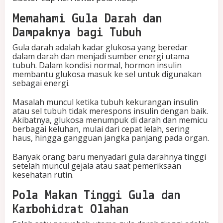
r
u
Memahami Gula Darah dan
t
Dampaknya bagi Tubuh
D
o
Gula darah adalah kadar glukosa yang beredar
k
dalam darah dan menjadi sumber energi utama
t
tubuh. Dalam kondisi normal, hormon insulin
e
membantu glukosa masuk ke sel untuk digunakan
r
sebagai energi.
Masalah muncul ketika tubuh kekurangan insulin
atau sel tubuh tidak merespons insulin dengan baik.
Akibatnya, glukosa menumpuk di darah dan memicu
berbagai keluhan, mulai dari cepat lelah, sering
haus, hingga gangguan jangka panjang pada organ.
Banyak orang baru menyadari gula darahnya tinggi
setelah muncul gejala atau saat pemeriksaan
kesehatan rutin.
Pola Makan Tinggi Gula dan
Karbohidrat Olahan