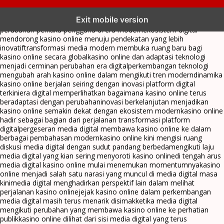
kasino online menjadi bagian dari transformasi ekosistem digital
Exit mobile version
yang terus berkembang
perkembangan kasino online mencerminkan
perubahan perilaku pengguna di era modern
ekosistem digital
mendorong kasino online menuju pendekatan yang lebih
inovatif
transformasi media modern membuka ruang baru bagi
kasino online secara global
kasino online dan adaptasi teknologi
menjadi cerminan perubahan era digital
perkembangan teknologi
mengubah arah kasino online dalam mengikuti tren modern
dinamika
kasino online berjalan seiring dengan inovasi platform digital
terkini
era digital memperlihatkan bagaimana kasino online terus
beradaptasi dengan perubahan
inovasi berkelanjutan menjadikan
kasino online semakin dekat dengan ekosistem modern
kasino online
hadir sebagai bagian dari perjalanan transformasi platform
digital
pergeseran media digital membawa kasino online ke dalam
berbagai pembahasan modern
kasino online kini mengisi ruang
diskusi media digital dengan sudut pandang berbeda
mengikuti laju
media digital yang kian sering menyoroti kasino online
di tengah arus
media digital kasino online mulai menemukan momentumnya
kasino
online menjadi salah satu narasi yang muncul di media digital masa
kini
media digital menghadirkan perspektif lain dalam melihat
perjalanan kasino online
jejak kasino online dalam perkembangan
media digital masih terus menarik disimak
ketika media digital
mengikuti perubahan yang membawa kasino online ke perhatian
publik
kasino online dilihat dari sisi media digital yang terus