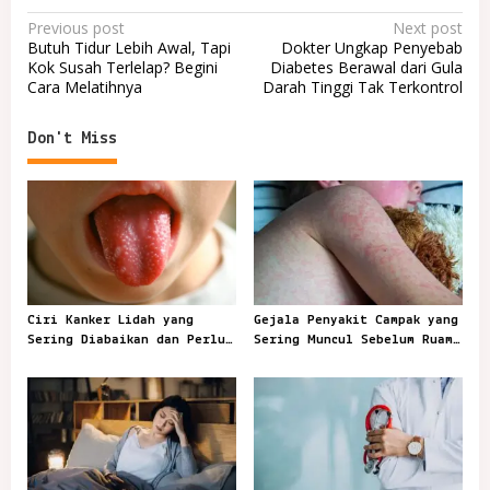
P
Previous post
Next post
Butuh Tidur Lebih Awal, Tapi
Dokter Ungkap Penyebab
o
Kok Susah Terlelap? Begini
Diabetes Berawal dari Gula
Cara Melatihnya
Darah Tinggi Tak Terkontrol
s
t
Don't Miss
n
a
v
i
g
a
Ciri Kanker Lidah yang
Gejala Penyakit Campak yang
t
Sering Diabaikan dan Perlu
Sering Muncul Sebelum Ruam
Segera Diperiksa
Terlihat
i
o
n