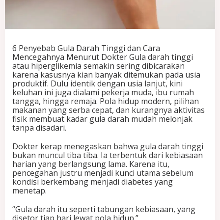
g
g
i
d
a
6 Penyebab Gula Darah Tinggi dan Cara
n
Mencegahnya Menurut Dokter Gula darah tinggi
C
atau hiperglikemia semakin sering dibicarakan
a
karena kasusnya kian banyak ditemukan pada usia
r
produktif. Dulu identik dengan usia lanjut, kini
a
keluhan ini juga dialami pekerja muda, ibu rumah
M
tangga, hingga remaja. Pola hidup modern, pilihan
e
makanan yang serba cepat, dan kurangnya aktivitas
n
fisik membuat kadar gula darah mudah melonjak
c
tanpa disadari.
e
g
Dokter kerap menegaskan bahwa gula darah tinggi
a
bukan muncul tiba tiba. Ia terbentuk dari kebiasaan
h
harian yang berlangsung lama. Karena itu,
n
pencegahan justru menjadi kunci utama sebelum
y
kondisi berkembang menjadi diabetes yang
a
menetap.
M
e
“Gula darah itu seperti tabungan kebiasaan, yang
n
disetor tiap hari lewat pola hidup.”
u