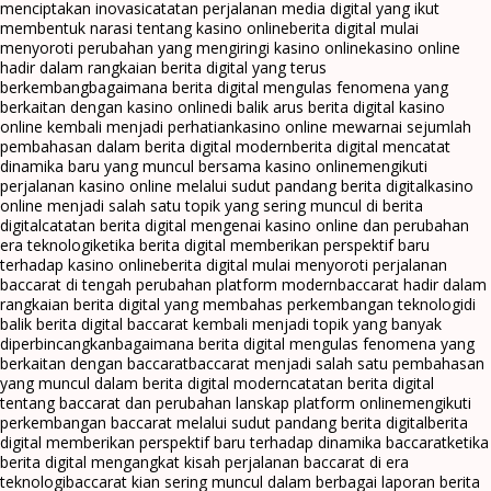
menciptakan inovasi
catatan perjalanan media digital yang ikut
membentuk narasi tentang kasino online
berita digital mulai
menyoroti perubahan yang mengiringi kasino online
kasino online
hadir dalam rangkaian berita digital yang terus
berkembang
bagaimana berita digital mengulas fenomena yang
berkaitan dengan kasino online
di balik arus berita digital kasino
online kembali menjadi perhatian
kasino online mewarnai sejumlah
pembahasan dalam berita digital modern
berita digital mencatat
dinamika baru yang muncul bersama kasino online
mengikuti
perjalanan kasino online melalui sudut pandang berita digital
kasino
online menjadi salah satu topik yang sering muncul di berita
digital
catatan berita digital mengenai kasino online dan perubahan
era teknologi
ketika berita digital memberikan perspektif baru
terhadap kasino online
berita digital mulai menyoroti perjalanan
baccarat di tengah perubahan platform modern
baccarat hadir dalam
rangkaian berita digital yang membahas perkembangan teknologi
di
balik berita digital baccarat kembali menjadi topik yang banyak
diperbincangkan
bagaimana berita digital mengulas fenomena yang
berkaitan dengan baccarat
baccarat menjadi salah satu pembahasan
yang muncul dalam berita digital modern
catatan berita digital
tentang baccarat dan perubahan lanskap platform online
mengikuti
perkembangan baccarat melalui sudut pandang berita digital
berita
digital memberikan perspektif baru terhadap dinamika baccarat
ketika
berita digital mengangkat kisah perjalanan baccarat di era
teknologi
baccarat kian sering muncul dalam berbagai laporan berita