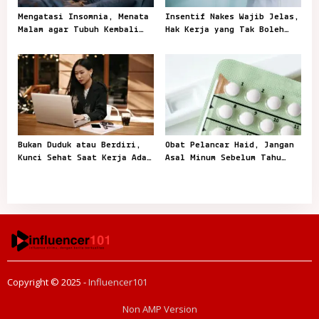
Mengatasi Insomnia, Menata
Insentif Nakes Wajib Jelas,
Malam agar Tubuh Kembali
Hak Kerja yang Tak Boleh
Mengenal Waktu Tidur
Tertunda
Bukan Duduk atau Berdiri,
Obat Pelancar Haid, Jangan
Kunci Sehat Saat Kerja Ada
Asal Minum Sebelum Tahu
pada Gerak
Penyebabnya
Copyright © 2025 -
Influencer101
Non AMP Version