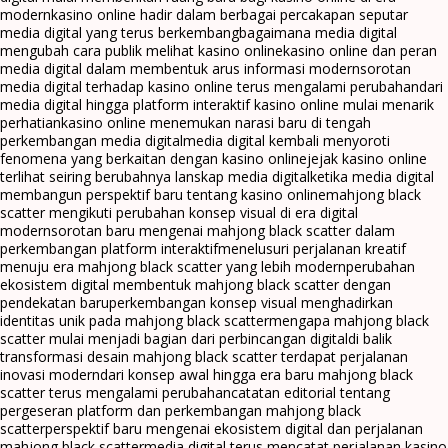
modern
kasino online hadir dalam berbagai percakapan seputar
media digital yang terus berkembang
bagaimana media digital
mengubah cara publik melihat kasino online
kasino online dan peran
media digital dalam membentuk arus informasi modern
sorotan
media digital terhadap kasino online terus mengalami perubahan
dari
media digital hingga platform interaktif kasino online mulai menarik
perhatian
kasino online menemukan narasi baru di tengah
perkembangan media digital
media digital kembali menyoroti
fenomena yang berkaitan dengan kasino online
jejak kasino online
terlihat seiring berubahnya lanskap media digital
ketika media digital
membangun perspektif baru tentang kasino online
mahjong black
scatter mengikuti perubahan konsep visual di era digital
modern
sorotan baru mengenai mahjong black scatter dalam
perkembangan platform interaktif
menelusuri perjalanan kreatif
menuju era mahjong black scatter yang lebih modern
perubahan
ekosistem digital membentuk mahjong black scatter dengan
pendekatan baru
perkembangan konsep visual menghadirkan
identitas unik pada mahjong black scatter
mengapa mahjong black
scatter mulai menjadi bagian dari perbincangan digital
di balik
transformasi desain mahjong black scatter terdapat perjalanan
inovasi modern
dari konsep awal hingga era baru mahjong black
scatter terus mengalami perubahan
catatan editorial tentang
pergeseran platform dan perkembangan mahjong black
scatter
perspektif baru mengenai ekosistem digital dan perjalanan
mahjong black scatter
media digital terus mencatat perjalanan kasino