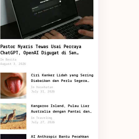
Pastor Nyaris Tewas Usai Percaya
ChatGPT, OpenAI Digugat di San
Francisco
In Berita
August 3, 2026
Ciri Kanker Lidah yang Sering
Diabaikan dan Perlu Segera
Diperiksa
In Kesehatan
July 31, 2026
Kangaroo Island, Pulau Liar
Australia dengan Pantai dan
Satwa Ikonik
In Traveling
July 27, 2026
AI Anthropic Bantu Pecahkan