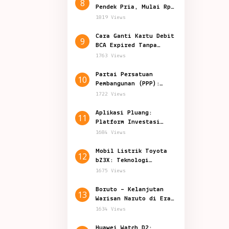
8
Pendek Pria, Mulai Rp
50.000-an
1819 Views
Cara Ganti Kartu Debit
9
BCA Expired Tanpa
Harus Datang ke Bank
1763 Views
Partai Persatuan
10
Pembangunan (PPP):
Politik Indonesia
1722 Views
Aplikasi Pluang:
11
Platform Investasi
Inovatif di Indonesia
1684 Views
Mobil Listrik Toyota
12
bZ3X: Teknologi
Canggih Harga 200
1675 Views
Jutaan
Boruto – Kelanjutan
13
Warisan Naruto di Era
Shinobi Modern
1634 Views
Huawei Watch D2: