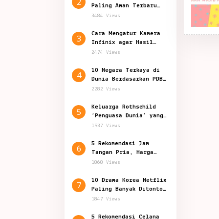
2
Paling Aman Terbaru
2024, Indonesia Nomor?
3484 Views
Cara Mengatur Kamera
3
Infinix agar Hasil
Foto Jernih dan Bagus
2474 Views
10 Negara Terkaya di
4
Dunia Berdasarkan PDB
Per Kapita
2282 Views
Keluarga Rothschild
5
‘Penguasa Dunia’ yang
Penuh Teori Konspirasi
1937 Views
5 Rekomendasi Jam
6
Tangan Pria, Harga
Mulai Rp 129.000
1868 Views
10 Drama Korea Netflix
7
Paling Banyak Ditonton
Sepanjang 2024
1847 Views
5 Rekomendasi Celana