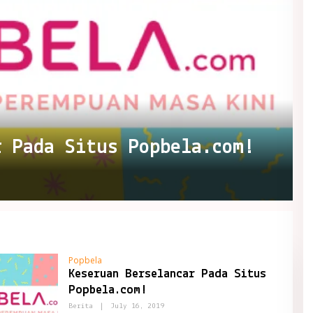
r Pada Situs Popbela.com!
Popbela
Keseruan Berselancar Pada Situs
Popbela.com!
By
Berita
|
July 16, 2019