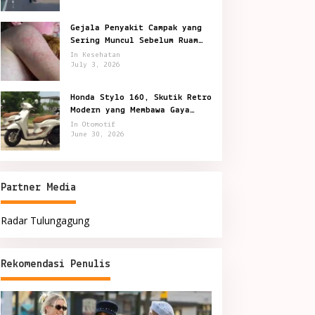
Gejala Penyakit Campak yang
Sering Muncul Sebelum Ruam
Terlihat
In Kesehatan
July 3, 2026
Honda Stylo 160, Skutik Retro
Modern yang Membawa Gaya
Kota Lebih Berkelas
In Otomotif
June 30, 2026
Partner Media
Radar Tulungagung
Rekomendasi Penulis