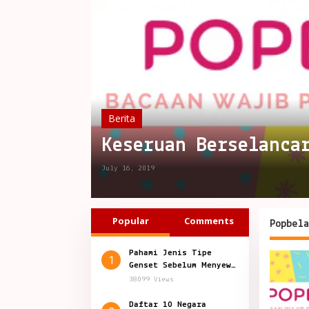
Berita
Keseruan Berselanca
July 16, 2019
Popular
Comments
Popbela
Pahami Jenis Tipe
1
Genset Sebelum Menyewa
Genset
38099 Views
Daftar 10 Negara