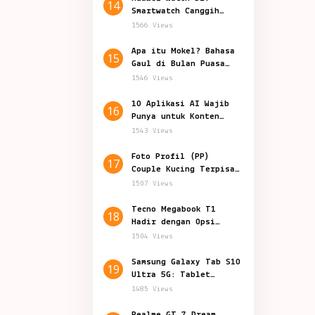
14
Smartwatch Canggih
Teknologi Kesehatan
1566 Views
Apa itu Mokel? Bahasa
15
Gaul di Bulan Puasa
yang Viral
1546 Views
10 Aplikasi AI Wajib
16
Punya untuk Konten
Marketing
1543 Views
Foto Profil (PP)
17
Couple Kucing Terpisah
Lucu Aesthetic
1507 Views
Tecno Megabook T1
18
Hadir dengan Opsi
Prosesor Baru
1504 Views
Samsung Galaxy Tab S10
19
Ultra 5G: Tablet
Canggih Fitur Terbaru
1485 Views
Realme GT 7 Dream