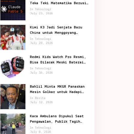
Teka Teki Matematika Berusia
87 Tahun
In Teknologi
July 23, 2026
Kimi K3 Jadi Senjata Baru
China untuk Menggoyang
Keunggulan AI Amerika
In Teknologi
July 20, 2026
Redmi Kids Watch Pro Resmi,
Bisa Dilacak Meski Baterai
Sudah Habis
In Teknologi
July 16, 2026
Bahlil Minta MKGR Panaskan
Mesin Golkar untuk Hadapi
Pemilu 2029
In Berita
July 12, 2026
Kaca Ambulans Dipukul Saat
Pengawalan, Publik Tagih
Jawaban Polisi
In Teknologi
July 8, 2026