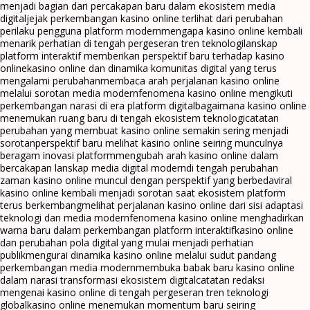
menjadi bagian dari percakapan baru dalam ekosistem media
digital
jejak perkembangan kasino online terlihat dari perubahan
perilaku pengguna platform modern
mengapa kasino online kembali
menarik perhatian di tengah pergeseran tren teknologi
lanskap
platform interaktif memberikan perspektif baru terhadap kasino
online
kasino online dan dinamika komunitas digital yang terus
mengalami perubahan
membaca arah perjalanan kasino online
melalui sorotan media modern
fenomena kasino online mengikuti
perkembangan narasi di era platform digital
bagaimana kasino online
menemukan ruang baru di tengah ekosistem teknologi
catatan
perubahan yang membuat kasino online semakin sering menjadi
sorotan
perspektif baru melihat kasino online seiring munculnya
beragam inovasi platform
mengubah arah kasino online dalam
bercakapan lanskap media digital modern
di tengah perubahan
zaman kasino online muncul dengan perspektif yang berbeda
viral
kasino online kembali menjadi sorotan saat ekosistem platform
terus berkembang
melihat perjalanan kasino online dari sisi adaptasi
teknologi dan media modern
fenomena kasino online menghadirkan
warna baru dalam perkembangan platform interaktif
kasino online
dan perubahan pola digital yang mulai menjadi perhatian
publik
mengurai dinamika kasino online melalui sudut pandang
perkembangan media modern
membuka babak baru kasino online
dalam narasi transformasi ekosistem digital
catatan redaksi
mengenai kasino online di tengah pergeseran tren teknologi
global
kasino online menemukan momentum baru seiring