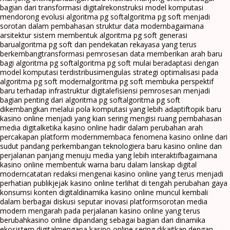
bagian dari transformasi digital
rekonstruksi model komputasi
mendorong evolusi algoritma pg soft
algoritma pg soft menjadi
sorotan dalam pembahasan struktur data modern
bagaimana
arsitektur sistem membentuk algoritma pg soft generasi
baru
algoritma pg soft dan pendekatan rekayasa yang terus
berkembang
transformasi pemrosesan data memberikan arah baru
bagi algoritma pg soft
algoritma pg soft mulai beradaptasi dengan
model komputasi terdistribusi
mengulas strategi optimalisasi pada
algoritma pg soft modern
algoritma pg soft membuka perspektif
baru terhadap infrastruktur digital
efisiensi pemrosesan menjadi
bagian penting dari algoritma pg soft
algoritma pg soft
dikembangkan melalui pola komputasi yang lebih adaptif
topik baru
kasino online menjadi yang kian sering mengisi ruang pembahasan
media digital
ketika kasino online hadir dalam perubahan arah
percakapan platform modern
membaca fenomena kasino online dari
sudut pandang perkembangan teknologi
era baru kasino online dan
perjalanan panjang menuju media yang lebih interaktif
bagaimana
kasino online membentuk warna baru dalam lanskap digital
modern
catatan redaksi mengenai kasino online yang terus menjadi
perhatian publik
jejak kasino online terlihat di tengah perubahan gaya
konsumsi konten digital
dinamika kasino online muncul kembali
dalam berbagai diskusi seputar inovasi platform
sorotan media
modern mengarah pada perjalanan kasino online yang terus
berubah
kasino online dipandang sebagai bagian dari dinamika
ekosistem digital
mengapa kasino online sering dikaitkan dengan