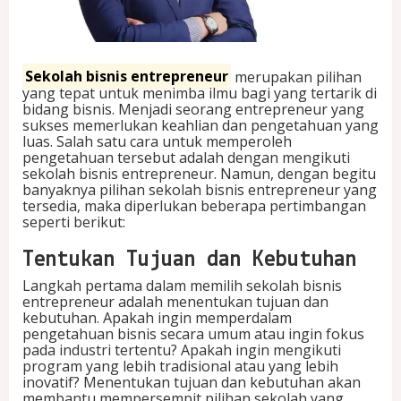
n
t
r
e
Sekolah bisnis entrepreneur
merupakan pilihan
p
yang tepat untuk menimba ilmu bagi yang tertarik di
r
bidang bisnis. Menjadi seorang entrepreneur yang
e
sukses memerlukan keahlian dan pengetahuan yang
n
luas. Salah satu cara untuk memperoleh
e
pengetahuan tersebut adalah dengan mengikuti
u
sekolah bisnis entrepreneur. Namun, dengan begitu
r
banyaknya pilihan sekolah bisnis entrepreneur yang
tersedia, maka diperlukan beberapa pertimbangan
seperti berikut:
Tentukan Tujuan dan Kebutuhan
Langkah pertama dalam memilih sekolah bisnis
entrepreneur adalah menentukan tujuan dan
kebutuhan. Apakah ingin memperdalam
pengetahuan bisnis secara umum atau ingin fokus
pada industri tertentu? Apakah ingin mengikuti
program yang lebih tradisional atau yang lebih
inovatif? Menentukan tujuan dan kebutuhan akan
membantu mempersempit pilihan sekolah yang