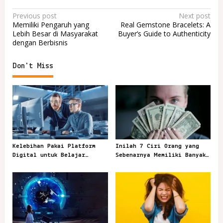
P
Previous post
Next post
Memiliki Pengaruh yang
Real Gemstone Bracelets: A
o
Lebih Besar di Masyarakat
Buyer’s Guide to Authenticity
dengan Berbisnis
s
t
Don't Miss
n
a
v
i
g
a
Kelebihan Pakai Platform
Inilah 7 Ciri Orang yang
t
Digital untuk Belajar
Sebenarnya Memiliki Banyak
Bahasa Inggris
Uang
i
o
n