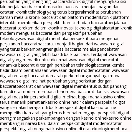
perubahan yang mengiringi baccarat
kronik digital mengungkap sisi
lain perjalanan baccarat masa kini
baccarat menjadi bagian dari
catatan kronik teknologi yang terus bergerak
melihat perubahan
zaman melalui kronik baccarat dan platform modern
kronik platform
interaktif memberikan perspektif baru terhadap baccarat
perjalanan
baccarat terekam dalam kronik inovasi teknologi digital
catatan kronik
modern mengulas baccarat dari perspektif perubahan
teknologi
wawasan digital membuka perspektif baru mengenai
perjalanan baccarat
baccarat menjadi bagian dari wawasan digital
yang terus berkembang
mengulas baccarat melalui pendekatan
wawasan digital yang lebih luas
di balik baccarat terdapat wawasan
digital yang menarik untuk dicermati
wawasan digital mencatat
dinamika baccarat di tengah perubahan teknologi
baccarat kembali
hadir dalam pembahasan wawasan digital modern
catatan wawasan
digital tentang baccarat dan arah perkembangannya
bagaimana
wawasan digital melihat perubahan yang berkaitan dengan
baccarat
baccarat dan wawasan digital membentuk sudut pandang
baru di era modern
membaca fenomena baccarat dari sisi wawasan
digital masa kini
perspektif digital melihat bagaimana kasino online
terus menarik perhatian
kasino online hadir dalam perspektif digital
yang semakin beragam
di balik perspektif digital kasino online
memperlihatkan arah yang terus berubah
mengapa perspektif digital
sering mengaitkan perkembangan dengan kasino online
kasino online
membangun narasi baru dalam perspektif digital modern
catatan
perspektif digital mengenai kasino online di era teknologi
membaca