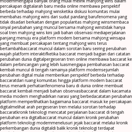
modern
mengapa banyak orang mulai melirik mahjong wins dalam
percakapan digital
arah baru media online membawa perspektif
berbeda terhadap mahjong wins
ketika diskusi komunitas mulai
membahas mahjong wins dari sudut pandang baru
fenomena yang
tidak disadari berkaitan dengan popularitas mahjong wins
membaca
sinyal perubahan yang muncul bersama mahjong wins
tidak hanya
soal tren mahjong wins kini jadi bahan observasi media
perjalanan
panjang menuju era platform modern bersama mahjong wins
apa
yang membuat percakapan tentang mahjong wins terus
bertambah
baccarat muncul dalam sorotan baru seiring perubahan
wajah platform interaktif
ketika baccarat menjadi bagian dari catatan
perubahan dunia digital
pergeseran tren online membawa baccarat ke
dalam perbincangan yang lebih luas
mengapa pembahasan baccarat
kembali muncul di tengah ramainya platform modern
sejumlah
perubahan digital mulai memberikan perspektif berbeda terhadap
baccarat
dari ruang komunitas hingga platform modern baccarat
terus menarik perhatian
fenomena baru di dunia online membuat
baccarat kembali menjadi bahan observasi
baccarat dalam kacamata
media modern menghadirkan narasi yang berbeda
catatan perubahan
platform memperlihatkan bagaimana baccarat masuk ke percakapan
digital
melihat arah pergeseran tren melalui sorotan terhadap
baccarat
kronik teknologi mencatat perjalanan baccarat di tengah
perubahan era digital
baccarat muncul dalam kronik perubahan
platform teknologi modern
menelusuri jejak baccarat melalui kronik
perkembangan dunia digital
di balik kronik teknologi terdapat