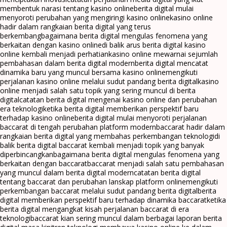
membentuk narasi tentang kasino online
berita digital mulai
menyoroti perubahan yang mengiringi kasino online
kasino online
hadir dalam rangkaian berita digital yang terus
berkembang
bagaimana berita digital mengulas fenomena yang
berkaitan dengan kasino online
di balik arus berita digital kasino
online kembali menjadi perhatian
kasino online mewarnai sejumlah
pembahasan dalam berita digital modern
berita digital mencatat
dinamika baru yang muncul bersama kasino online
mengikuti
perjalanan kasino online melalui sudut pandang berita digital
kasino
online menjadi salah satu topik yang sering muncul di berita
digital
catatan berita digital mengenai kasino online dan perubahan
era teknologi
ketika berita digital memberikan perspektif baru
terhadap kasino online
berita digital mulai menyoroti perjalanan
baccarat di tengah perubahan platform modern
baccarat hadir dalam
rangkaian berita digital yang membahas perkembangan teknologi
di
balik berita digital baccarat kembali menjadi topik yang banyak
diperbincangkan
bagaimana berita digital mengulas fenomena yang
berkaitan dengan baccarat
baccarat menjadi salah satu pembahasan
yang muncul dalam berita digital modern
catatan berita digital
tentang baccarat dan perubahan lanskap platform online
mengikuti
perkembangan baccarat melalui sudut pandang berita digital
berita
digital memberikan perspektif baru terhadap dinamika baccarat
ketika
berita digital mengangkat kisah perjalanan baccarat di era
teknologi
baccarat kian sering muncul dalam berbagai laporan berita