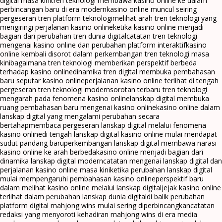
digital masa kini
tren teknologi membawa kasino online ke dalam
perbincangan baru di era modern
kasino online muncul seiring
pergeseran tren platform teknologi
melihat arah tren teknologi yang
mengiringi perjalanan kasino online
ketika kasino online menjadi
bagian dari perubahan tren dunia digital
catatan tren teknologi
mengenai kasino online dan perubahan platform interaktif
kasino
online kembali disorot dalam perkembangan tren teknologi masa
kini
bagaimana tren teknologi memberikan perspektif berbeda
terhadap kasino online
dinamika tren digital membuka pembahasan
baru seputar kasino online
perjalanan kasino online terlihat di tengah
pergeseran tren teknologi modern
sorotan terbaru tren teknologi
mengarah pada fenomena kasino online
lanskap digital membuka
ruang pembahasan baru mengenai kasino online
kasino online dalam
lanskap digital yang mengalami perubahan secara
bertahap
membaca pergeseran lanskap digital melalui fenomena
kasino online
di tengah lanskap digital kasino online mulai mendapat
sudut pandang baru
perkembangan lanskap digital membawa narasi
kasino online ke arah berbeda
kasino online menjadi bagian dari
dinamika lanskap digital modern
catatan mengenai lanskap digital dan
perjalanan kasino online masa kini
ketika perubahan lanskap digital
mulai mempengaruhi pembahasan kasino online
perspektif baru
dalam melihat kasino online melalui lanskap digital
jejak kasino online
terlihat dalam perubahan lanskap dunia digital
di balik perubahan
platform digital mahjong wins mulai sering diperbincangkan
catatan
redaksi yang menyoroti kehadiran mahjong wins di era media