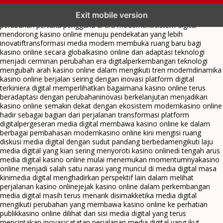
kasino online menjadi bagian dari transformasi ekosistem digital
Exit mobile version
yang terus berkembang
perkembangan kasino online mencerminkan
perubahan perilaku pengguna di era modern
ekosistem digital
mendorong kasino online menuju pendekatan yang lebih
inovatif
transformasi media modern membuka ruang baru bagi
kasino online secara global
kasino online dan adaptasi teknologi
menjadi cerminan perubahan era digital
perkembangan teknologi
mengubah arah kasino online dalam mengikuti tren modern
dinamika
kasino online berjalan seiring dengan inovasi platform digital
terkini
era digital memperlihatkan bagaimana kasino online terus
beradaptasi dengan perubahan
inovasi berkelanjutan menjadikan
kasino online semakin dekat dengan ekosistem modern
kasino online
hadir sebagai bagian dari perjalanan transformasi platform
digital
pergeseran media digital membawa kasino online ke dalam
berbagai pembahasan modern
kasino online kini mengisi ruang
diskusi media digital dengan sudut pandang berbeda
mengikuti laju
media digital yang kian sering menyoroti kasino online
di tengah arus
media digital kasino online mulai menemukan momentumnya
kasino
online menjadi salah satu narasi yang muncul di media digital masa
kini
media digital menghadirkan perspektif lain dalam melihat
perjalanan kasino online
jejak kasino online dalam perkembangan
media digital masih terus menarik disimak
ketika media digital
mengikuti perubahan yang membawa kasino online ke perhatian
publik
kasino online dilihat dari sisi media digital yang terus
menciptakan inovasi
catatan perjalanan media digital yang ikut