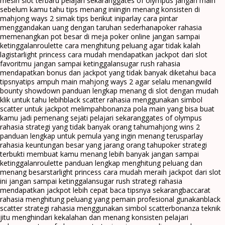
mesin slot terbaru pelajari sekarang
gates of olympus jangan main
sebelum kamu tahu tips menang ini
ingin menang konsisten di
mahjong ways 2 simak tips berikut ini
parlay cara pintar
menggandakan uang dengan taruhan sederhana
poker rahasia
memenangkan pot besar di meja poker online jangan sampai
ketinggalan
roulette cara menghitung peluang agar tidak kalah
lagi
starlight princess cara mudah mendapatkan jackpot dari slot
favoritmu jangan sampai ketinggalan
sugar rush rahasia
mendapatkan bonus dan jackpot yang tidak banyak diketahui baca
tipsnya
tips ampuh main mahjong ways 2 agar selalu menang
wild
bounty showdown panduan lengkap menang di slot dengan mudah
klik untuk tahu lebih
black scatter rahasia menggunakan simbol
scatter untuk jackpot melimpah
bonanza pola main yang bisa buat
kamu jadi pemenang sejati pelajari sekarang
gates of olympus
rahasia strategi yang tidak banyak orang tahu
mahjong wins 2
panduan lengkap untuk pemula yang ingin menang terus
parlay
rahasia keuntungan besar yang jarang orang tahu
poker strategi
terbukti membuat kamu menang lebih banyak jangan sampai
ketinggalan
roulette panduan lengkap menghitung peluang dan
menang besar
starlight princess cara mudah meraih jackpot dari slot
ini jangan sampai ketinggalan
sugar rush strategi rahasia
mendapatkan jackpot lebih cepat baca tipsnya sekarang
baccarat
rahasia menghitung peluang yang pemain profesional gunakan
black
scatter strategi rahasia menggunakan simbol scatter
bonanza teknik
jitu menghindari kekalahan dan menang konsisten pelajari