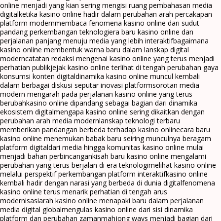
online menjadi yang kian sering mengisi ruang pembahasan media
digital
ketika kasino online hadir dalam perubahan arah percakapan
platform modern
membaca fenomena kasino online dari sudut
pandang perkembangan teknologi
era baru kasino online dan
perjalanan panjang menuju media yang lebih interaktif
bagaimana
kasino online membentuk warna baru dalam lanskap digital
modern
catatan redaksi mengenai kasino online yang terus menjadi
perhatian publik
jejak kasino online terlihat di tengah perubahan gaya
konsumsi konten digital
dinamika kasino online muncul kembali
dalam berbagai diskusi seputar inovasi platform
sorotan media
modern mengarah pada perjalanan kasino online yang terus
berubah
kasino online dipandang sebagai bagian dari dinamika
ekosistem digital
mengapa kasino online sering dikaitkan dengan
perubahan arah media modern
lanskap teknologi terbaru
memberikan pandangan berbeda terhadap kasino online
cara baru
kasino online menemukan babak baru seiring munculnya beragam
platform digital
dari media hingga komunitas kasino online mulai
menjadi bahan perbincangan
kisah baru kasino online mengalami
perubahan yang terus berjalan di era teknologi
melihat kasino online
melalui perspektif perkembangan platform interaktif
kasino online
kembali hadir dengan narasi yang berbeda di dunia digital
fenomena
kasino online terus menarik perhatian di tengah arus
modernisasi
arah kasino online menapaki baru dalam perjalanan
media digital global
mengulas kasino online dari sisi dinamika
platform dan perubahan zaman
mahjong ways menjadi bagian dari