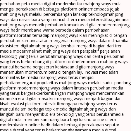
perubahan peta media digital modern
ketika mahjong ways mulai
mengisi percakapan di berbagai platform online
membaca jejak
mahjong ways melalui perkembangan lanskap teknologi
mahjong
ways dan narasi baru yang muncul di era media interaktif
bagaimana
mahjong ways menarik perhatian komunitas digital modern
mahjong
ways hadir membawa warna berbeda dalam pembahasan
platform
sorotan terhadap mahjong ways kian meningkat di tengah
perubahan zaman
catatan mengenai mahjong ways dalam dinamika
ekosistem digital
mahjong ways kembali menjadi bagian dari tren
media modern
melihat mahjong ways dari perspektif perjalanan
teknologi yang terus berubah
mahjong ways dan cerita perubahan
yang terus berkembang di platform online
fenomena mahjong ways
muncul bersama pergeseran kebiasaan digital
mahjong ways
menemukan momentum baru di tengah laju inovasi media
dari
komunitas ke media mahjong ways terus menjadi
perhatian
mengurai popularitas mahjong ways melalui sudut pandang
platform modern
mahjong ways dalam lintasan perubahan media
yang terus bergerak
perkembangan mahjong ways mencerminkan
dinamika era digital masa kini
mahjong ways menjadi bagian dari
kisah evolusi platform interaktif
mengapa mahjong ways terus
muncul dalam berbagai topik media digital
mahjong ways dan
langkah baru menyambut era teknologi yang terus berubah
media
digital mulai memberikan ruang baru bagi kasino online di era
modern
kasino online hadir dalam berbagai percakapan seputar
media digital yang terus berkembang
bagaimana media digital