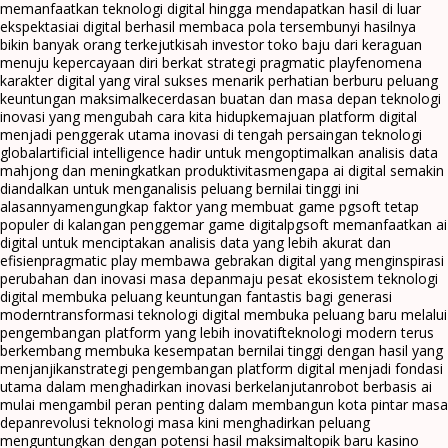
memanfaatkan teknologi digital hingga mendapatkan hasil di luar
ekspektasi
ai digital berhasil membaca pola tersembunyi hasilnya
bikin banyak orang terkejut
kisah investor toko baju dari keraguan
menuju kepercayaan diri berkat strategi pragmatic play
fenomena
karakter digital yang viral sukses menarik perhatian berburu peluang
keuntungan maksimal
kecerdasan buatan dan masa depan teknologi
inovasi yang mengubah cara kita hidup
kemajuan platform digital
menjadi penggerak utama inovasi di tengah persaingan teknologi
global
artificial intelligence hadir untuk mengoptimalkan analisis data
mahjong dan meningkatkan produktivitas
mengapa ai digital semakin
diandalkan untuk menganalisis peluang bernilai tinggi ini
alasannya
mengungkap faktor yang membuat game pgsoft tetap
populer di kalangan penggemar game digital
pgsoft memanfaatkan ai
digital untuk menciptakan analisis data yang lebih akurat dan
efisien
pragmatic play membawa gebrakan digital yang menginspirasi
perubahan dan inovasi masa depan
maju pesat ekosistem teknologi
digital membuka peluang keuntungan fantastis bagi generasi
modern
transformasi teknologi digital membuka peluang baru melalui
pengembangan platform yang lebih inovatif
teknologi modern terus
berkembang membuka kesempatan bernilai tinggi dengan hasil yang
menjanjikan
strategi pengembangan platform digital menjadi fondasi
utama dalam menghadirkan inovasi berkelanjutan
robot berbasis ai
mulai mengambil peran penting dalam membangun kota pintar masa
depan
revolusi teknologi masa kini menghadirkan peluang
menguntungkan dengan potensi hasil maksimal
topik baru kasino