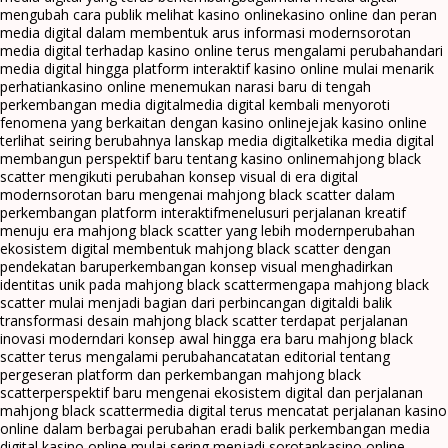
mengubah cara publik melihat kasino online
kasino online dan peran
media digital dalam membentuk arus informasi modern
sorotan
media digital terhadap kasino online terus mengalami perubahan
dari
media digital hingga platform interaktif kasino online mulai menarik
perhatian
kasino online menemukan narasi baru di tengah
perkembangan media digital
media digital kembali menyoroti
fenomena yang berkaitan dengan kasino online
jejak kasino online
terlihat seiring berubahnya lanskap media digital
ketika media digital
membangun perspektif baru tentang kasino online
mahjong black
scatter mengikuti perubahan konsep visual di era digital
modern
sorotan baru mengenai mahjong black scatter dalam
perkembangan platform interaktif
menelusuri perjalanan kreatif
menuju era mahjong black scatter yang lebih modern
perubahan
ekosistem digital membentuk mahjong black scatter dengan
pendekatan baru
perkembangan konsep visual menghadirkan
identitas unik pada mahjong black scatter
mengapa mahjong black
scatter mulai menjadi bagian dari perbincangan digital
di balik
transformasi desain mahjong black scatter terdapat perjalanan
inovasi modern
dari konsep awal hingga era baru mahjong black
scatter terus mengalami perubahan
catatan editorial tentang
pergeseran platform dan perkembangan mahjong black
scatter
perspektif baru mengenai ekosistem digital dan perjalanan
mahjong black scatter
media digital terus mencatat perjalanan kasino
online dalam berbagai perubahan era
di balik perkembangan media
digital kasino online mulai sering menjadi sorotan
kasino online