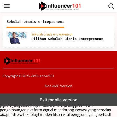
S
k
i
p
t
Sekolah bisnis entrepreneur
o
c
Sekolah bisnis entrepreneur
o
n
Pilihan Sekolah Bisnis Entrepreneur
t
e
n
t
Copyright © 2025 -
Influencer101
Non AMP Version
transformasi digital pragmatic play menjadi inspirasi baru dalam
Exit mobile version
menghadirkan inovasi berkualitas
ai digital menjadi kunci analisis data
pgsoft yang lebih adaptif dan berkinerja tinggi
arah baru
pengembangan platform digital mendorong inovasi yang semakin
adaptif di era teknologi modern
kisah viral pengguna yang berhasil