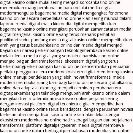
digital kasino online mulai sering menjadi sorotan
kasino online
menemukan ruang pembahasan baru melalui media digital
modern
mengulas bagaimana media digital mengangkat fenomena
kasino online secara berbeda
kasino online kian sering muncul dalam
laporan media digital masa kini
media digital memperlihatkan
bagaimana kasino online mengikuti perubahan zaman
catatan media
digital mengenai kasino online yang terus menarik perhatian
publik
dari sudut pandang media digital kasino online memperlihatkan
arah yang terus berubah
kasino online dan media digital menjadi
bagian dari narasi perkembangan teknologi
membaca kasino online
melalui lensa media digital yang semakin dinamis
kasino online
menjadi bagian dari transformasi ekosistem digital yang terus
berkembang
perkembangan kasino online mencerminkan perubahan
perilaku pengguna di era modern
ekosistem digital mendorong kasino
online menuju pendekatan yang lebih inovatif
transformasi media
modern membuka ruang baru bagi kasino online secara global
kasino
online dan adaptasi teknologi menjadi cerminan perubahan era
digital
perkembangan teknologi mengubah arah kasino online dalam
mengikuti tren modern
dinamika kasino online berjalan seiring
dengan inovasi platform digital terkini
era digital memperlihatkan
bagaimana kasino online terus beradaptasi dengan perubahan
inovasi
berkelanjutan menjadikan kasino online semakin dekat dengan
ekosistem modern
kasino online hadir sebagai bagian dari perjalanan
transformasi platform digital
pergeseran media digital membawa
kasino online ke dalam berbagai pembahasan modern
kasino online