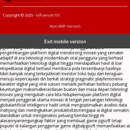
Copyright © 2025 -
Influencer101
Non AMP Version
transformasi digital pragmatic play menjadi inspirasi baru dalam
Exit mobile version
menghadirkan inovasi berkualitas
ai digital menjadi kunci analisis data
pgsoft yang lebih adaptif dan berkinerja tinggi
arah baru
pengembangan platform digital mendorong inovasi yang semakin
adaptif di era teknologi modern
kisah viral pengguna yang berhasil
memanfaatkan teknologi digital hingga mendapatkan hasil di luar
ekspektasi
ai digital berhasil membaca pola tersembunyi hasilnya
bikin banyak orang terkejut
kisah investor toko baju dari keraguan
menuju kepercayaan diri berkat strategi pragmatic play
fenomena
karakter digital yang viral sukses menarik perhatian berburu peluang
keuntungan maksimal
kecerdasan buatan dan masa depan teknologi
inovasi yang mengubah cara kita hidup
kemajuan platform digital
menjadi penggerak utama inovasi di tengah persaingan teknologi
global
artificial intelligence hadir untuk mengoptimalkan analisis data
mahjong dan meningkatkan produktivitas
mengapa ai digital semakin
diandalkan untuk menganalisis peluang bernilai tinggi ini
alasannya
mengungkap faktor yang membuat game pgsoft tetap
populer di kalangan penggemar game digital
pgsoft memanfaatkan ai