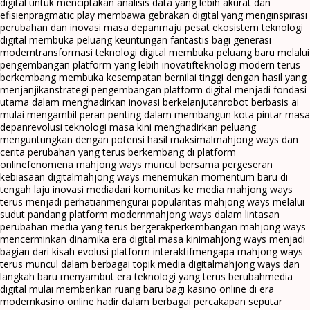
digital untuk menciptakan analisis data yang lebih akurat dan
efisien
pragmatic play membawa gebrakan digital yang menginspirasi
perubahan dan inovasi masa depan
maju pesat ekosistem teknologi
digital membuka peluang keuntungan fantastis bagi generasi
modern
transformasi teknologi digital membuka peluang baru melalui
pengembangan platform yang lebih inovatif
teknologi modern terus
berkembang membuka kesempatan bernilai tinggi dengan hasil yang
menjanjikan
strategi pengembangan platform digital menjadi fondasi
utama dalam menghadirkan inovasi berkelanjutan
robot berbasis ai
mulai mengambil peran penting dalam membangun kota pintar masa
depan
revolusi teknologi masa kini menghadirkan peluang
menguntungkan dengan potensi hasil maksimal
mahjong ways dan
cerita perubahan yang terus berkembang di platform
online
fenomena mahjong ways muncul bersama pergeseran
kebiasaan digital
mahjong ways menemukan momentum baru di
tengah laju inovasi media
dari komunitas ke media mahjong ways
terus menjadi perhatian
mengurai popularitas mahjong ways melalui
sudut pandang platform modern
mahjong ways dalam lintasan
perubahan media yang terus bergerak
perkembangan mahjong ways
mencerminkan dinamika era digital masa kini
mahjong ways menjadi
bagian dari kisah evolusi platform interaktif
mengapa mahjong ways
terus muncul dalam berbagai topik media digital
mahjong ways dan
langkah baru menyambut era teknologi yang terus berubah
media
digital mulai memberikan ruang baru bagi kasino online di era
modern
kasino online hadir dalam berbagai percakapan seputar