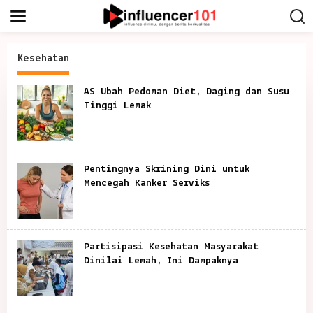
S
k
i
p
t
Kesehatan
o
c
o
AS Ubah Pedoman Diet, Daging dan Susu
n
Tinggi Lemak
t
e
n
t
Pentingnya Skrining Dini untuk
Mencegah Kanker Serviks
Partisipasi Kesehatan Masyarakat
Dinilai Lemah, Ini Dampaknya