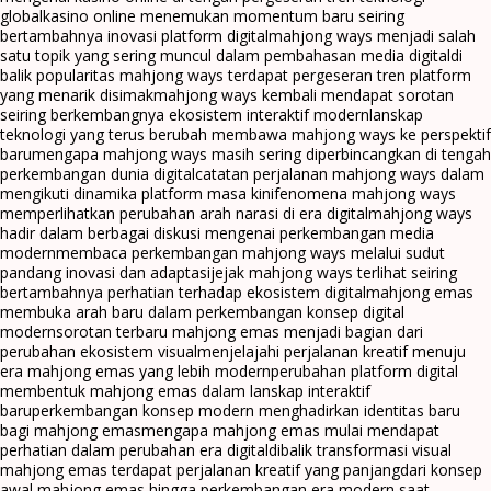
global
kasino online menemukan momentum baru seiring
bertambahnya inovasi platform digital
mahjong ways menjadi salah
satu topik yang sering muncul dalam pembahasan media digital
di
balik popularitas mahjong ways terdapat pergeseran tren platform
yang menarik disimak
mahjong ways kembali mendapat sorotan
seiring berkembangnya ekosistem interaktif modern
lanskap
teknologi yang terus berubah membawa mahjong ways ke perspektif
baru
mengapa mahjong ways masih sering diperbincangkan di tengah
perkembangan dunia digital
catatan perjalanan mahjong ways dalam
mengikuti dinamika platform masa kini
fenomena mahjong ways
memperlihatkan perubahan arah narasi di era digital
mahjong ways
hadir dalam berbagai diskusi mengenai perkembangan media
modern
membaca perkembangan mahjong ways melalui sudut
pandang inovasi dan adaptasi
jejak mahjong ways terlihat seiring
bertambahnya perhatian terhadap ekosistem digital
mahjong emas
membuka arah baru dalam perkembangan konsep digital
modern
sorotan terbaru mahjong emas menjadi bagian dari
perubahan ekosistem visual
menjelajahi perjalanan kreatif menuju
era mahjong emas yang lebih modern
perubahan platform digital
membentuk mahjong emas dalam lanskap interaktif
baru
perkembangan konsep modern menghadirkan identitas baru
bagi mahjong emas
mengapa mahjong emas mulai mendapat
perhatian dalam perubahan era digital
dibalik transformasi visual
mahjong emas terdapat perjalanan kreatif yang panjang
dari konsep
awal mahjong emas hingga perkembangan era modern saat