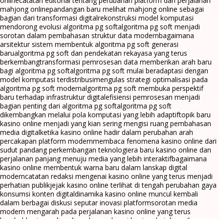
online
catatan editorial tentang perubahan platform dan perjalanan
mahjong online
pandangan baru melihat mahjong online sebagai
bagian dari transformasi digital
rekonstruksi model komputasi
mendorong evolusi algoritma pg soft
algoritma pg soft menjadi
sorotan dalam pembahasan struktur data modern
bagaimana
arsitektur sistem membentuk algoritma pg soft generasi
baru
algoritma pg soft dan pendekatan rekayasa yang terus
berkembang
transformasi pemrosesan data memberikan arah baru
bagi algoritma pg soft
algoritma pg soft mulai beradaptasi dengan
model komputasi terdistribusi
mengulas strategi optimalisasi pada
algoritma pg soft modern
algoritma pg soft membuka perspektif
baru terhadap infrastruktur digital
efisiensi pemrosesan menjadi
bagian penting dari algoritma pg soft
algoritma pg soft
dikembangkan melalui pola komputasi yang lebih adaptif
topik baru
kasino online menjadi yang kian sering mengisi ruang pembahasan
media digital
ketika kasino online hadir dalam perubahan arah
percakapan platform modern
membaca fenomena kasino online dari
sudut pandang perkembangan teknologi
era baru kasino online dan
perjalanan panjang menuju media yang lebih interaktif
bagaimana
kasino online membentuk warna baru dalam lanskap digital
modern
catatan redaksi mengenai kasino online yang terus menjadi
perhatian publik
jejak kasino online terlihat di tengah perubahan gaya
konsumsi konten digital
dinamika kasino online muncul kembali
dalam berbagai diskusi seputar inovasi platform
sorotan media
modern mengarah pada perjalanan kasino online yang terus