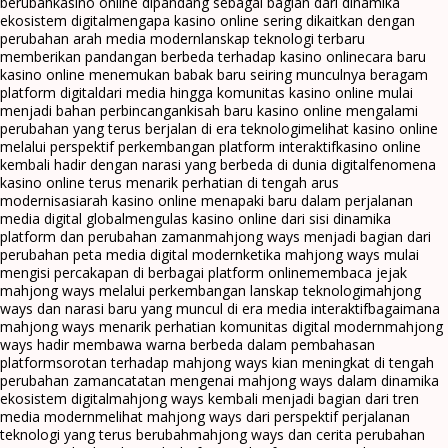
berubah
kasino online dipandang sebagai bagian dari dinamika
ekosistem digital
mengapa kasino online sering dikaitkan dengan
perubahan arah media modern
lanskap teknologi terbaru
memberikan pandangan berbeda terhadap kasino online
cara baru
kasino online menemukan babak baru seiring munculnya beragam
platform digital
dari media hingga komunitas kasino online mulai
menjadi bahan perbincangan
kisah baru kasino online mengalami
perubahan yang terus berjalan di era teknologi
melihat kasino online
melalui perspektif perkembangan platform interaktif
kasino online
kembali hadir dengan narasi yang berbeda di dunia digital
fenomena
kasino online terus menarik perhatian di tengah arus
modernisasi
arah kasino online menapaki baru dalam perjalanan
media digital global
mengulas kasino online dari sisi dinamika
platform dan perubahan zaman
mahjong ways menjadi bagian dari
perubahan peta media digital modern
ketika mahjong ways mulai
mengisi percakapan di berbagai platform online
membaca jejak
mahjong ways melalui perkembangan lanskap teknologi
mahjong
ways dan narasi baru yang muncul di era media interaktif
bagaimana
mahjong ways menarik perhatian komunitas digital modern
mahjong
ways hadir membawa warna berbeda dalam pembahasan
platform
sorotan terhadap mahjong ways kian meningkat di tengah
perubahan zaman
catatan mengenai mahjong ways dalam dinamika
ekosistem digital
mahjong ways kembali menjadi bagian dari tren
media modern
melihat mahjong ways dari perspektif perjalanan
teknologi yang terus berubah
mahjong ways dan cerita perubahan