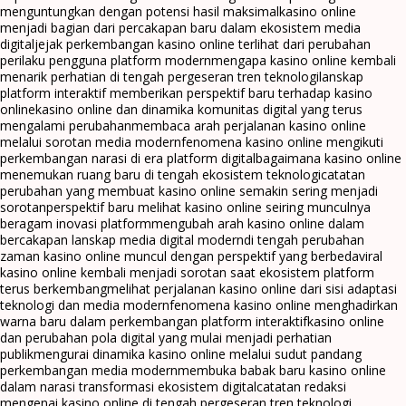
menguntungkan dengan potensi hasil maksimal
kasino online
menjadi bagian dari percakapan baru dalam ekosistem media
digital
jejak perkembangan kasino online terlihat dari perubahan
perilaku pengguna platform modern
mengapa kasino online kembali
menarik perhatian di tengah pergeseran tren teknologi
lanskap
platform interaktif memberikan perspektif baru terhadap kasino
online
kasino online dan dinamika komunitas digital yang terus
mengalami perubahan
membaca arah perjalanan kasino online
melalui sorotan media modern
fenomena kasino online mengikuti
perkembangan narasi di era platform digital
bagaimana kasino online
menemukan ruang baru di tengah ekosistem teknologi
catatan
perubahan yang membuat kasino online semakin sering menjadi
sorotan
perspektif baru melihat kasino online seiring munculnya
beragam inovasi platform
mengubah arah kasino online dalam
bercakapan lanskap media digital modern
di tengah perubahan
zaman kasino online muncul dengan perspektif yang berbeda
viral
kasino online kembali menjadi sorotan saat ekosistem platform
terus berkembang
melihat perjalanan kasino online dari sisi adaptasi
teknologi dan media modern
fenomena kasino online menghadirkan
warna baru dalam perkembangan platform interaktif
kasino online
dan perubahan pola digital yang mulai menjadi perhatian
publik
mengurai dinamika kasino online melalui sudut pandang
perkembangan media modern
membuka babak baru kasino online
dalam narasi transformasi ekosistem digital
catatan redaksi
mengenai kasino online di tengah pergeseran tren teknologi