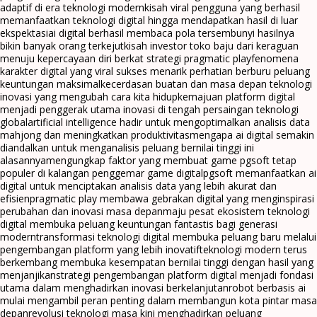
adaptif di era teknologi modern
kisah viral pengguna yang berhasil
memanfaatkan teknologi digital hingga mendapatkan hasil di luar
ekspektasi
ai digital berhasil membaca pola tersembunyi hasilnya
bikin banyak orang terkejut
kisah investor toko baju dari keraguan
menuju kepercayaan diri berkat strategi pragmatic play
fenomena
karakter digital yang viral sukses menarik perhatian berburu peluang
keuntungan maksimal
kecerdasan buatan dan masa depan teknologi
inovasi yang mengubah cara kita hidup
kemajuan platform digital
menjadi penggerak utama inovasi di tengah persaingan teknologi
global
artificial intelligence hadir untuk mengoptimalkan analisis data
mahjong dan meningkatkan produktivitas
mengapa ai digital semakin
diandalkan untuk menganalisis peluang bernilai tinggi ini
alasannya
mengungkap faktor yang membuat game pgsoft tetap
populer di kalangan penggemar game digital
pgsoft memanfaatkan ai
digital untuk menciptakan analisis data yang lebih akurat dan
efisien
pragmatic play membawa gebrakan digital yang menginspirasi
perubahan dan inovasi masa depan
maju pesat ekosistem teknologi
digital membuka peluang keuntungan fantastis bagi generasi
modern
transformasi teknologi digital membuka peluang baru melalui
pengembangan platform yang lebih inovatif
teknologi modern terus
berkembang membuka kesempatan bernilai tinggi dengan hasil yang
menjanjikan
strategi pengembangan platform digital menjadi fondasi
utama dalam menghadirkan inovasi berkelanjutan
robot berbasis ai
mulai mengambil peran penting dalam membangun kota pintar masa
depan
revolusi teknologi masa kini menghadirkan peluang