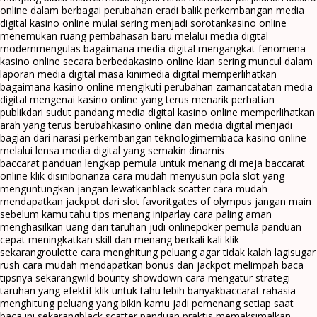
online dalam berbagai perubahan era
di balik perkembangan media
digital kasino online mulai sering menjadi sorotan
kasino online
menemukan ruang pembahasan baru melalui media digital
modern
mengulas bagaimana media digital mengangkat fenomena
kasino online secara berbeda
kasino online kian sering muncul dalam
laporan media digital masa kini
media digital memperlihatkan
bagaimana kasino online mengikuti perubahan zaman
catatan media
digital mengenai kasino online yang terus menarik perhatian
publik
dari sudut pandang media digital kasino online memperlihatkan
arah yang terus berubah
kasino online dan media digital menjadi
bagian dari narasi perkembangan teknologi
membaca kasino online
melalui lensa media digital yang semakin dinamis
baccarat panduan lengkap pemula untuk menang di meja baccarat
online klik disini
bonanza cara mudah menyusun pola slot yang
menguntungkan jangan lewatkan
black scatter cara mudah
mendapatkan jackpot dari slot favorit
gates of olympus jangan main
sebelum kamu tahu tips menang ini
parlay cara paling aman
menghasilkan uang dari taruhan judi online
poker pemula panduan
cepat meningkatkan skill dan menang berkali kali klik
sekarang
roulette cara menghitung peluang agar tidak kalah lagi
sugar
rush cara mudah mendapatkan bonus dan jackpot melimpah baca
tipsnya sekarang
wild bounty showdown cara mengatur strategi
taruhan yang efektif klik untuk tahu lebih banyak
baccarat rahasia
menghitung peluang yang bikin kamu jadi pemenang setiap saat
baca ini sekarang
black scatter panduan praktis memaksimalkan