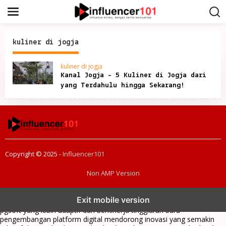
S
k
i
p
t
kuliner di jogja
o
c
kuliner di jogja
o
n
Kanal Jogja – 5 Kuliner di Jogja dari
t
yang Terdahulu hingga Sekarang!
e
n
t
Copyright © 2025 -
Influencer101
Non AMP Version
transformasi digital pragmatic play menjadi inspirasi baru dalam
Exit mobile version
menghadirkan inovasi berkualitas
ai digital menjadi kunci analisis data
pgsoft yang lebih adaptif dan berkinerja tinggi
arah baru
pengembangan platform digital mendorong inovasi yang semakin