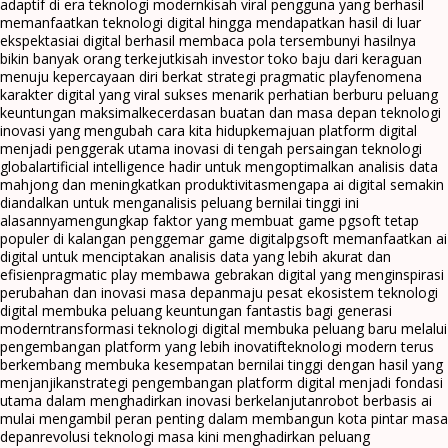
adaptif di era teknologi modern
kisah viral pengguna yang berhasil
memanfaatkan teknologi digital hingga mendapatkan hasil di luar
ekspektasi
ai digital berhasil membaca pola tersembunyi hasilnya
bikin banyak orang terkejut
kisah investor toko baju dari keraguan
menuju kepercayaan diri berkat strategi pragmatic play
fenomena
karakter digital yang viral sukses menarik perhatian berburu peluang
keuntungan maksimal
kecerdasan buatan dan masa depan teknologi
inovasi yang mengubah cara kita hidup
kemajuan platform digital
menjadi penggerak utama inovasi di tengah persaingan teknologi
global
artificial intelligence hadir untuk mengoptimalkan analisis data
mahjong dan meningkatkan produktivitas
mengapa ai digital semakin
diandalkan untuk menganalisis peluang bernilai tinggi ini
alasannya
mengungkap faktor yang membuat game pgsoft tetap
populer di kalangan penggemar game digital
pgsoft memanfaatkan ai
digital untuk menciptakan analisis data yang lebih akurat dan
efisien
pragmatic play membawa gebrakan digital yang menginspirasi
perubahan dan inovasi masa depan
maju pesat ekosistem teknologi
digital membuka peluang keuntungan fantastis bagi generasi
modern
transformasi teknologi digital membuka peluang baru melalui
pengembangan platform yang lebih inovatif
teknologi modern terus
berkembang membuka kesempatan bernilai tinggi dengan hasil yang
menjanjikan
strategi pengembangan platform digital menjadi fondasi
utama dalam menghadirkan inovasi berkelanjutan
robot berbasis ai
mulai mengambil peran penting dalam membangun kota pintar masa
depan
revolusi teknologi masa kini menghadirkan peluang