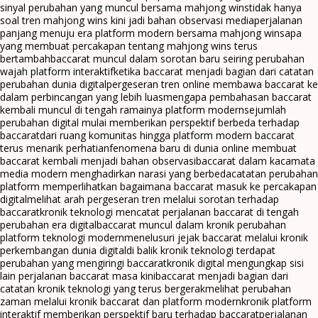
sinyal perubahan yang muncul bersama mahjong wins
tidak hanya
soal tren mahjong wins kini jadi bahan observasi media
perjalanan
panjang menuju era platform modern bersama mahjong wins
apa
yang membuat percakapan tentang mahjong wins terus
bertambah
baccarat muncul dalam sorotan baru seiring perubahan
wajah platform interaktif
ketika baccarat menjadi bagian dari catatan
perubahan dunia digital
pergeseran tren online membawa baccarat ke
dalam perbincangan yang lebih luas
mengapa pembahasan baccarat
kembali muncul di tengah ramainya platform modern
sejumlah
perubahan digital mulai memberikan perspektif berbeda terhadap
baccarat
dari ruang komunitas hingga platform modern baccarat
terus menarik perhatian
fenomena baru di dunia online membuat
baccarat kembali menjadi bahan observasi
baccarat dalam kacamata
media modern menghadirkan narasi yang berbeda
catatan perubahan
platform memperlihatkan bagaimana baccarat masuk ke percakapan
digital
melihat arah pergeseran tren melalui sorotan terhadap
baccarat
kronik teknologi mencatat perjalanan baccarat di tengah
perubahan era digital
baccarat muncul dalam kronik perubahan
platform teknologi modern
menelusuri jejak baccarat melalui kronik
perkembangan dunia digital
di balik kronik teknologi terdapat
perubahan yang mengiringi baccarat
kronik digital mengungkap sisi
lain perjalanan baccarat masa kini
baccarat menjadi bagian dari
catatan kronik teknologi yang terus bergerak
melihat perubahan
zaman melalui kronik baccarat dan platform modern
kronik platform
interaktif memberikan perspektif baru terhadap baccarat
perjalanan