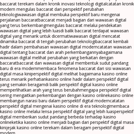
baccarat terekam dalam kronik inovasi teknologi digital
catatan kronik
modern mengulas baccarat dari perspektif perubahan
teknologi
wawasan digital membuka perspektif baru mengenai
perjalanan baccarat
baccarat menjadi bagian dari wawasan digital
yang terus berkembang
mengulas baccarat melalui pendekatan
wawasan digital yang lebih luas
di balik baccarat terdapat wawasan
digital yang menarik untuk dicermati
wawasan digital mencatat
dinamika baccarat di tengah perubahan teknologi
baccarat kembali
hadir dalam pembahasan wawasan digital modern
catatan wawasan
digital tentang baccarat dan arah perkembangannya
bagaimana
wawasan digital melihat perubahan yang berkaitan dengan
baccarat
baccarat dan wawasan digital membentuk sudut pandang
baru di era modern
membaca fenomena baccarat dari sisi wawasan
digital masa kini
perspektif digital melihat bagaimana kasino online
terus menarik perhatian
kasino online hadir dalam perspektif digital
yang semakin beragam
di balik perspektif digital kasino online
memperlihatkan arah yang terus berubah
mengapa perspektif digital
sering mengaitkan perkembangan dengan kasino online
kasino online
membangun narasi baru dalam perspektif digital modern
catatan
perspektif digital mengenai kasino online di era teknologi
membaca
kasino online melalui lensa perspektif digital yang lebih luas
perspektif
digital memberikan sudut pandang berbeda terhadap kasino
online
ketika kasino online menjadi bagian dari perspektif digital masa
kini
jejak kasino online terekam dalam beragam perspektif digital
modern