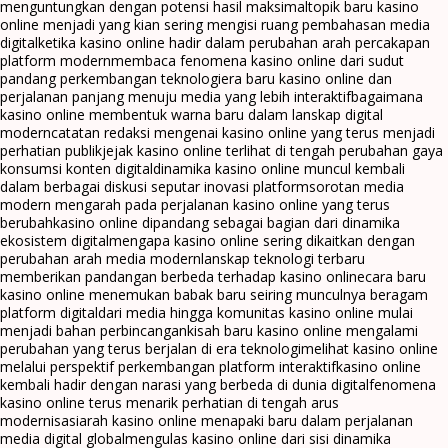
menguntungkan dengan potensi hasil maksimal
topik baru kasino
online menjadi yang kian sering mengisi ruang pembahasan media
digital
ketika kasino online hadir dalam perubahan arah percakapan
platform modern
membaca fenomena kasino online dari sudut
pandang perkembangan teknologi
era baru kasino online dan
perjalanan panjang menuju media yang lebih interaktif
bagaimana
kasino online membentuk warna baru dalam lanskap digital
modern
catatan redaksi mengenai kasino online yang terus menjadi
perhatian publik
jejak kasino online terlihat di tengah perubahan gaya
konsumsi konten digital
dinamika kasino online muncul kembali
dalam berbagai diskusi seputar inovasi platform
sorotan media
modern mengarah pada perjalanan kasino online yang terus
berubah
kasino online dipandang sebagai bagian dari dinamika
ekosistem digital
mengapa kasino online sering dikaitkan dengan
perubahan arah media modern
lanskap teknologi terbaru
memberikan pandangan berbeda terhadap kasino online
cara baru
kasino online menemukan babak baru seiring munculnya beragam
platform digital
dari media hingga komunitas kasino online mulai
menjadi bahan perbincangan
kisah baru kasino online mengalami
perubahan yang terus berjalan di era teknologi
melihat kasino online
melalui perspektif perkembangan platform interaktif
kasino online
kembali hadir dengan narasi yang berbeda di dunia digital
fenomena
kasino online terus menarik perhatian di tengah arus
modernisasi
arah kasino online menapaki baru dalam perjalanan
media digital global
mengulas kasino online dari sisi dinamika