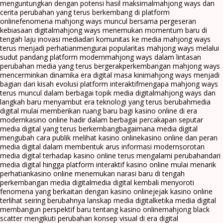
menguntungkan dengan potensi hasil maksimal
mahjong ways dan
cerita perubahan yang terus berkembang di platform
online
fenomena mahjong ways muncul bersama pergeseran
kebiasaan digital
mahjong ways menemukan momentum baru di
tengah laju inovasi media
dari komunitas ke media mahjong ways
terus menjadi perhatian
mengurai popularitas mahjong ways melalui
sudut pandang platform modern
mahjong ways dalam lintasan
perubahan media yang terus bergerak
perkembangan mahjong ways
mencerminkan dinamika era digital masa kini
mahjong ways menjadi
bagian dari kisah evolusi platform interaktif
mengapa mahjong ways
terus muncul dalam berbagai topik media digital
mahjong ways dan
langkah baru menyambut era teknologi yang terus berubah
media
digital mulai memberikan ruang baru bagi kasino online di era
modern
kasino online hadir dalam berbagai percakapan seputar
media digital yang terus berkembang
bagaimana media digital
mengubah cara publik melihat kasino online
kasino online dan peran
media digital dalam membentuk arus informasi modern
sorotan
media digital terhadap kasino online terus mengalami perubahan
dari
media digital hingga platform interaktif kasino online mulai menarik
perhatian
kasino online menemukan narasi baru di tengah
perkembangan media digital
media digital kembali menyoroti
fenomena yang berkaitan dengan kasino online
jejak kasino online
terlihat seiring berubahnya lanskap media digital
ketika media digital
membangun perspektif baru tentang kasino online
mahjong black
scatter mengikuti perubahan konsep visual di era digital