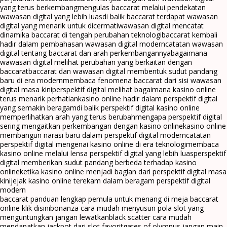
yang terus berkembang
mengulas baccarat melalui pendekatan
wawasan digital yang lebih luas
di balik baccarat terdapat wawasan
digital yang menarik untuk dicermati
wawasan digital mencatat
dinamika baccarat di tengah perubahan teknologi
baccarat kembali
hadir dalam pembahasan wawasan digital modern
catatan wawasan
digital tentang baccarat dan arah perkembangannya
bagaimana
wawasan digital melihat perubahan yang berkaitan dengan
baccarat
baccarat dan wawasan digital membentuk sudut pandang
baru di era modern
membaca fenomena baccarat dari sisi wawasan
digital masa kini
perspektif digital melihat bagaimana kasino online
terus menarik perhatian
kasino online hadir dalam perspektif digital
yang semakin beragam
di balik perspektif digital kasino online
memperlihatkan arah yang terus berubah
mengapa perspektif digital
sering mengaitkan perkembangan dengan kasino online
kasino online
membangun narasi baru dalam perspektif digital modern
catatan
perspektif digital mengenai kasino online di era teknologi
membaca
kasino online melalui lensa perspektif digital yang lebih luas
perspektif
digital memberikan sudut pandang berbeda terhadap kasino
online
ketika kasino online menjadi bagian dari perspektif digital masa
kini
jejak kasino online terekam dalam beragam perspektif digital
modern
baccarat panduan lengkap pemula untuk menang di meja baccarat
online klik disini
bonanza cara mudah menyusun pola slot yang
menguntungkan jangan lewatkan
black scatter cara mudah
mendapatkan jackpot dari slot favorit
gates of olympus jangan main