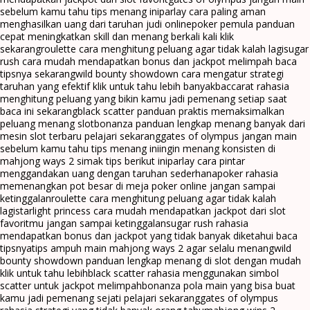
sebelum kamu tahu tips menang ini
parlay cara paling aman
menghasilkan uang dari taruhan judi online
poker pemula panduan
cepat meningkatkan skill dan menang berkali kali klik
sekarang
roulette cara menghitung peluang agar tidak kalah lagi
sugar
rush cara mudah mendapatkan bonus dan jackpot melimpah baca
tipsnya sekarang
wild bounty showdown cara mengatur strategi
taruhan yang efektif klik untuk tahu lebih banyak
baccarat rahasia
menghitung peluang yang bikin kamu jadi pemenang setiap saat
baca ini sekarang
black scatter panduan praktis memaksimalkan
peluang menang slot
bonanza panduan lengkap menang banyak dari
mesin slot terbaru pelajari sekarang
gates of olympus jangan main
sebelum kamu tahu tips menang ini
ingin menang konsisten di
mahjong ways 2 simak tips berikut ini
parlay cara pintar
menggandakan uang dengan taruhan sederhana
poker rahasia
memenangkan pot besar di meja poker online jangan sampai
ketinggalan
roulette cara menghitung peluang agar tidak kalah
lagi
starlight princess cara mudah mendapatkan jackpot dari slot
favoritmu jangan sampai ketinggalan
sugar rush rahasia
mendapatkan bonus dan jackpot yang tidak banyak diketahui baca
tipsnya
tips ampuh main mahjong ways 2 agar selalu menang
wild
bounty showdown panduan lengkap menang di slot dengan mudah
klik untuk tahu lebih
black scatter rahasia menggunakan simbol
scatter untuk jackpot melimpah
bonanza pola main yang bisa buat
kamu jadi pemenang sejati pelajari sekarang
gates of olympus