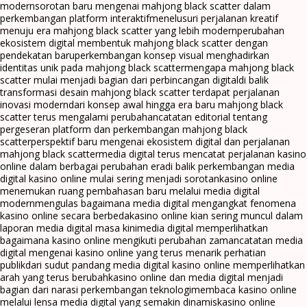
modern
sorotan baru mengenai mahjong black scatter dalam
perkembangan platform interaktif
menelusuri perjalanan kreatif
menuju era mahjong black scatter yang lebih modern
perubahan
ekosistem digital membentuk mahjong black scatter dengan
pendekatan baru
perkembangan konsep visual menghadirkan
identitas unik pada mahjong black scatter
mengapa mahjong black
scatter mulai menjadi bagian dari perbincangan digital
di balik
transformasi desain mahjong black scatter terdapat perjalanan
inovasi modern
dari konsep awal hingga era baru mahjong black
scatter terus mengalami perubahan
catatan editorial tentang
pergeseran platform dan perkembangan mahjong black
scatter
perspektif baru mengenai ekosistem digital dan perjalanan
mahjong black scatter
media digital terus mencatat perjalanan kasino
online dalam berbagai perubahan era
di balik perkembangan media
digital kasino online mulai sering menjadi sorotan
kasino online
menemukan ruang pembahasan baru melalui media digital
modern
mengulas bagaimana media digital mengangkat fenomena
kasino online secara berbeda
kasino online kian sering muncul dalam
laporan media digital masa kini
media digital memperlihatkan
bagaimana kasino online mengikuti perubahan zaman
catatan media
digital mengenai kasino online yang terus menarik perhatian
publik
dari sudut pandang media digital kasino online memperlihatkan
arah yang terus berubah
kasino online dan media digital menjadi
bagian dari narasi perkembangan teknologi
membaca kasino online
melalui lensa media digital yang semakin dinamis
kasino online