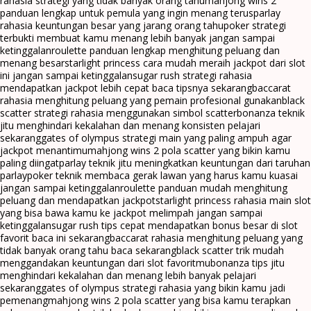
rahasia strategi yang tidak banyak orang tahu
mahjong wins 2
panduan lengkap untuk pemula yang ingin menang terus
parlay
rahasia keuntungan besar yang jarang orang tahu
poker strategi
terbukti membuat kamu menang lebih banyak jangan sampai
ketinggalan
roulette panduan lengkap menghitung peluang dan
menang besar
starlight princess cara mudah meraih jackpot dari slot
ini jangan sampai ketinggalan
sugar rush strategi rahasia
mendapatkan jackpot lebih cepat baca tipsnya sekarang
baccarat
rahasia menghitung peluang yang pemain profesional gunakan
black
scatter strategi rahasia menggunakan simbol scatter
bonanza teknik
jitu menghindari kekalahan dan menang konsisten pelajari
sekarang
gates of olympus strategi main yang paling ampuh agar
jackpot menantimu
mahjong wins 2 pola scatter yang bikin kamu
paling diingat
parlay teknik jitu meningkatkan keuntungan dari taruhan
parlay
poker teknik membaca gerak lawan yang harus kamu kuasai
jangan sampai ketinggalan
roulette panduan mudah menghitung
peluang dan mendapatkan jackpot
starlight princess rahasia main slot
yang bisa bawa kamu ke jackpot melimpah jangan sampai
ketinggalan
sugar rush tips cepat mendapatkan bonus besar di slot
favorit baca ini sekarang
baccarat rahasia menghitung peluang yang
tidak banyak orang tahu baca sekarang
black scatter trik mudah
menggandakan keuntungan dari slot favoritmu
bonanza tips jitu
menghindari kekalahan dan menang lebih banyak pelajari
sekarang
gates of olympus strategi rahasia yang bikin kamu jadi
pemenang
mahjong wins 2 pola scatter yang bisa kamu terapkan