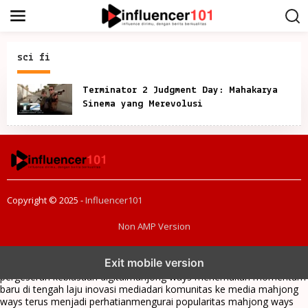
S
k
i
p
t
sci fi
o
c
o
Terminator 2 Judgment Day: Mahakarya
n
Sinema yang Merevolusi
t
e
n
t
Copyright © 2025 -
Influencer101
Non AMP Version
mahjong ways dan cerita perubahan yang terus berkembang di
Exit mobile version
platform online
fenomena mahjong ways muncul bersama
pergeseran kebiasaan digital
mahjong ways menemukan momentum
baru di tengah laju inovasi media
dari komunitas ke media mahjong
ways terus menjadi perhatian
mengurai popularitas mahjong ways