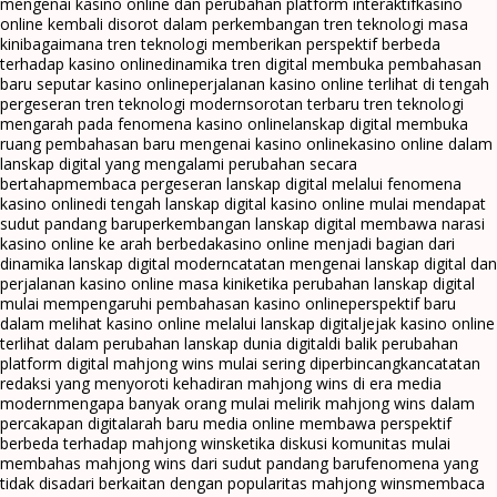
mengenai kasino online dan perubahan platform interaktif
kasino
online kembali disorot dalam perkembangan tren teknologi masa
kini
bagaimana tren teknologi memberikan perspektif berbeda
terhadap kasino online
dinamika tren digital membuka pembahasan
baru seputar kasino online
perjalanan kasino online terlihat di tengah
pergeseran tren teknologi modern
sorotan terbaru tren teknologi
mengarah pada fenomena kasino online
lanskap digital membuka
ruang pembahasan baru mengenai kasino online
kasino online dalam
lanskap digital yang mengalami perubahan secara
bertahap
membaca pergeseran lanskap digital melalui fenomena
kasino online
di tengah lanskap digital kasino online mulai mendapat
sudut pandang baru
perkembangan lanskap digital membawa narasi
kasino online ke arah berbeda
kasino online menjadi bagian dari
dinamika lanskap digital modern
catatan mengenai lanskap digital dan
perjalanan kasino online masa kini
ketika perubahan lanskap digital
mulai mempengaruhi pembahasan kasino online
perspektif baru
dalam melihat kasino online melalui lanskap digital
jejak kasino online
terlihat dalam perubahan lanskap dunia digital
di balik perubahan
platform digital mahjong wins mulai sering diperbincangkan
catatan
redaksi yang menyoroti kehadiran mahjong wins di era media
modern
mengapa banyak orang mulai melirik mahjong wins dalam
percakapan digital
arah baru media online membawa perspektif
berbeda terhadap mahjong wins
ketika diskusi komunitas mulai
membahas mahjong wins dari sudut pandang baru
fenomena yang
tidak disadari berkaitan dengan popularitas mahjong wins
membaca