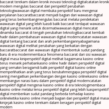
baccarat terekam dalam kronik inovasi teknologi digital
catatan kronik
modern mengulas baccarat dari perspektif perubahan
teknologi
wawasan digital membuka perspektif baru mengenai
perjalanan baccarat
baccarat menjadi bagian dari wawasan digital
yang terus berkembang
mengulas baccarat melalui pendekatan
wawasan digital yang lebih luas
di balik baccarat terdapat wawasan
digital yang menarik untuk dicermati
wawasan digital mencatat
dinamika baccarat di tengah perubahan teknologi
baccarat kembali
hadir dalam pembahasan wawasan digital modern
catatan wawasan
digital tentang baccarat dan arah perkembangannya
bagaimana
wawasan digital melihat perubahan yang berkaitan dengan
baccarat
baccarat dan wawasan digital membentuk sudut pandang
baru di era modern
membaca fenomena baccarat dari sisi wawasan
digital masa kini
perspektif digital melihat bagaimana kasino online
terus menarik perhatian
kasino online hadir dalam perspektif digital
yang semakin beragam
di balik perspektif digital kasino online
memperlihatkan arah yang terus berubah
mengapa perspektif digital
sering mengaitkan perkembangan dengan kasino online
kasino online
membangun narasi baru dalam perspektif digital modern
catatan
perspektif digital mengenai kasino online di era teknologi
membaca
kasino online melalui lensa perspektif digital yang lebih luas
perspektif
digital memberikan sudut pandang berbeda terhadap kasino
online
ketika kasino online menjadi bagian dari perspektif digital masa
kini
jejak kasino online terekam dalam beragam perspektif digital
modern