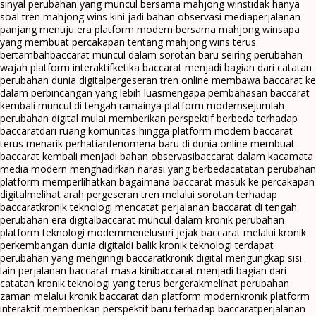
sinyal perubahan yang muncul bersama mahjong wins
tidak hanya
soal tren mahjong wins kini jadi bahan observasi media
perjalanan
panjang menuju era platform modern bersama mahjong wins
apa
yang membuat percakapan tentang mahjong wins terus
bertambah
baccarat muncul dalam sorotan baru seiring perubahan
wajah platform interaktif
ketika baccarat menjadi bagian dari catatan
perubahan dunia digital
pergeseran tren online membawa baccarat ke
dalam perbincangan yang lebih luas
mengapa pembahasan baccarat
kembali muncul di tengah ramainya platform modern
sejumlah
perubahan digital mulai memberikan perspektif berbeda terhadap
baccarat
dari ruang komunitas hingga platform modern baccarat
terus menarik perhatian
fenomena baru di dunia online membuat
baccarat kembali menjadi bahan observasi
baccarat dalam kacamata
media modern menghadirkan narasi yang berbeda
catatan perubahan
platform memperlihatkan bagaimana baccarat masuk ke percakapan
digital
melihat arah pergeseran tren melalui sorotan terhadap
baccarat
kronik teknologi mencatat perjalanan baccarat di tengah
perubahan era digital
baccarat muncul dalam kronik perubahan
platform teknologi modern
menelusuri jejak baccarat melalui kronik
perkembangan dunia digital
di balik kronik teknologi terdapat
perubahan yang mengiringi baccarat
kronik digital mengungkap sisi
lain perjalanan baccarat masa kini
baccarat menjadi bagian dari
catatan kronik teknologi yang terus bergerak
melihat perubahan
zaman melalui kronik baccarat dan platform modern
kronik platform
interaktif memberikan perspektif baru terhadap baccarat
perjalanan