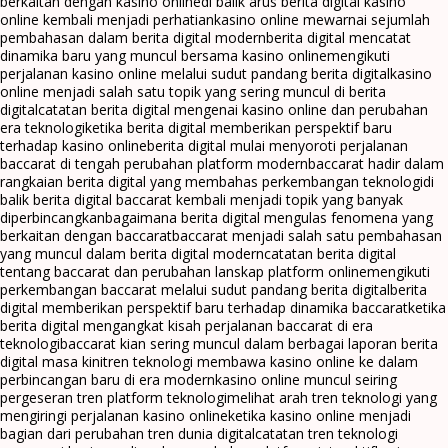
berkaitan dengan kasino online
di balik arus berita digital kasino
online kembali menjadi perhatian
kasino online mewarnai sejumlah
pembahasan dalam berita digital modern
berita digital mencatat
dinamika baru yang muncul bersama kasino online
mengikuti
perjalanan kasino online melalui sudut pandang berita digital
kasino
online menjadi salah satu topik yang sering muncul di berita
digital
catatan berita digital mengenai kasino online dan perubahan
era teknologi
ketika berita digital memberikan perspektif baru
terhadap kasino online
berita digital mulai menyoroti perjalanan
baccarat di tengah perubahan platform modern
baccarat hadir dalam
rangkaian berita digital yang membahas perkembangan teknologi
di
balik berita digital baccarat kembali menjadi topik yang banyak
diperbincangkan
bagaimana berita digital mengulas fenomena yang
berkaitan dengan baccarat
baccarat menjadi salah satu pembahasan
yang muncul dalam berita digital modern
catatan berita digital
tentang baccarat dan perubahan lanskap platform online
mengikuti
perkembangan baccarat melalui sudut pandang berita digital
berita
digital memberikan perspektif baru terhadap dinamika baccarat
ketika
berita digital mengangkat kisah perjalanan baccarat di era
teknologi
baccarat kian sering muncul dalam berbagai laporan berita
digital masa kini
tren teknologi membawa kasino online ke dalam
perbincangan baru di era modern
kasino online muncul seiring
pergeseran tren platform teknologi
melihat arah tren teknologi yang
mengiringi perjalanan kasino online
ketika kasino online menjadi
bagian dari perubahan tren dunia digital
catatan tren teknologi