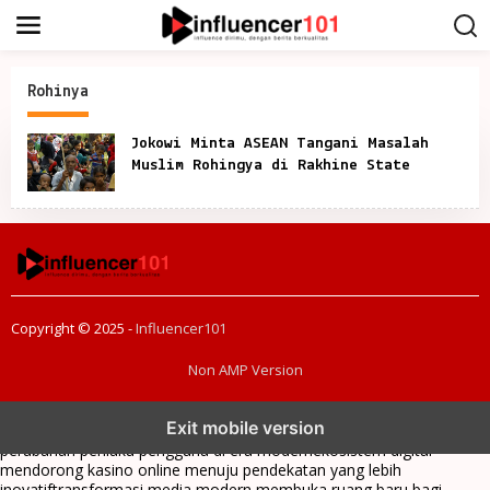
S
k
i
p
t
Rohinya
o
c
o
Jokowi Minta ASEAN Tangani Masalah
n
Muslim Rohingya di Rakhine State
t
e
n
t
Copyright © 2025 -
Influencer101
Non AMP Version
kasino online menjadi bagian dari transformasi ekosistem digital
Exit mobile version
yang terus berkembang
perkembangan kasino online mencerminkan
perubahan perilaku pengguna di era modern
ekosistem digital
mendorong kasino online menuju pendekatan yang lebih
inovatif
transformasi media modern membuka ruang baru bagi