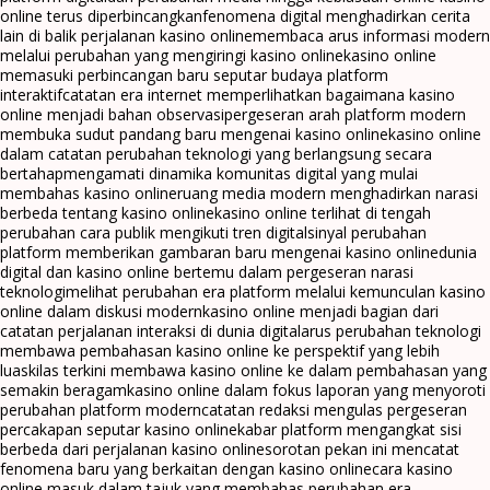
online terus diperbincangkan
fenomena digital menghadirkan cerita
lain di balik perjalanan kasino online
membaca arus informasi modern
melalui perubahan yang mengiringi kasino online
kasino online
memasuki perbincangan baru seputar budaya platform
interaktif
catatan era internet memperlihatkan bagaimana kasino
online menjadi bahan observasi
pergeseran arah platform modern
membuka sudut pandang baru mengenai kasino online
kasino online
dalam catatan perubahan teknologi yang berlangsung secara
bertahap
mengamati dinamika komunitas digital yang mulai
membahas kasino online
ruang media modern menghadirkan narasi
berbeda tentang kasino online
kasino online terlihat di tengah
perubahan cara publik mengikuti tren digital
sinyal perubahan
platform memberikan gambaran baru mengenai kasino online
dunia
digital dan kasino online bertemu dalam pergeseran narasi
teknologi
melihat perubahan era platform melalui kemunculan kasino
online dalam diskusi modern
kasino online menjadi bagian dari
catatan perjalanan interaksi di dunia digital
arus perubahan teknologi
membawa pembahasan kasino online ke perspektif yang lebih
luas
kilas terkini membawa kasino online ke dalam pembahasan yang
semakin beragam
kasino online dalam fokus laporan yang menyoroti
perubahan platform modern
catatan redaksi mengulas pergeseran
percakapan seputar kasino online
kabar platform mengangkat sisi
berbeda dari perjalanan kasino online
sorotan pekan ini mencatat
fenomena baru yang berkaitan dengan kasino online
cara kasino
online masuk dalam tajuk yang membahas perubahan era