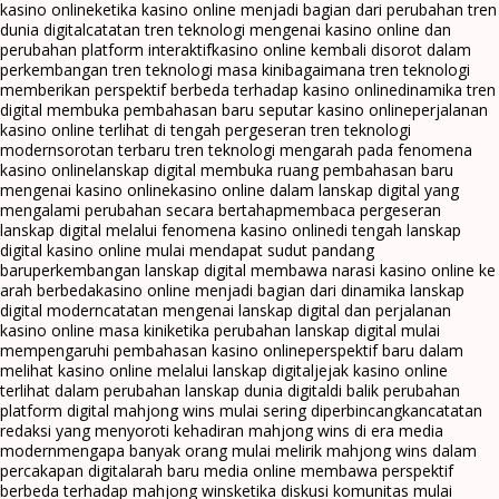
kasino online
ketika kasino online menjadi bagian dari perubahan tren
dunia digital
catatan tren teknologi mengenai kasino online dan
perubahan platform interaktif
kasino online kembali disorot dalam
perkembangan tren teknologi masa kini
bagaimana tren teknologi
memberikan perspektif berbeda terhadap kasino online
dinamika tren
digital membuka pembahasan baru seputar kasino online
perjalanan
kasino online terlihat di tengah pergeseran tren teknologi
modern
sorotan terbaru tren teknologi mengarah pada fenomena
kasino online
lanskap digital membuka ruang pembahasan baru
mengenai kasino online
kasino online dalam lanskap digital yang
mengalami perubahan secara bertahap
membaca pergeseran
lanskap digital melalui fenomena kasino online
di tengah lanskap
digital kasino online mulai mendapat sudut pandang
baru
perkembangan lanskap digital membawa narasi kasino online ke
arah berbeda
kasino online menjadi bagian dari dinamika lanskap
digital modern
catatan mengenai lanskap digital dan perjalanan
kasino online masa kini
ketika perubahan lanskap digital mulai
mempengaruhi pembahasan kasino online
perspektif baru dalam
melihat kasino online melalui lanskap digital
jejak kasino online
terlihat dalam perubahan lanskap dunia digital
di balik perubahan
platform digital mahjong wins mulai sering diperbincangkan
catatan
redaksi yang menyoroti kehadiran mahjong wins di era media
modern
mengapa banyak orang mulai melirik mahjong wins dalam
percakapan digital
arah baru media online membawa perspektif
berbeda terhadap mahjong wins
ketika diskusi komunitas mulai