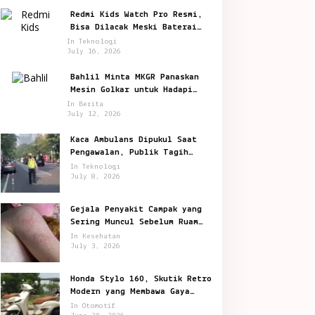
Redmi Kids Watch Pro Resmi,
Bisa Dilacak Meski Baterai
Sudah Habis
In Teknologi
July 16, 2026
Bahlil Minta MKGR Panaskan
Mesin Golkar untuk Hadapi
Pemilu 2029
In Berita
July 12, 2026
Kaca Ambulans Dipukul Saat
Pengawalan, Publik Tagih
Jawaban Polisi
In Teknologi
July 8, 2026
Gejala Penyakit Campak yang
Sering Muncul Sebelum Ruam
Terlihat
In Kesehatan
July 3, 2026
Honda Stylo 160, Skutik Retro
Modern yang Membawa Gaya
Kota Lebih Berkelas
In Otomotif