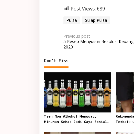
Post Views:
689
Pulsa
Sulap Pulsa
Post
Previous post
5 Resep Menyusun Resolusi Keuang
navigation
2020
Don't Miss
Tren Non Alkohol Menguat,
Rekomend
Minuman Sehat Jadi Gaya Sosial
Terbaik 
Anak Muda