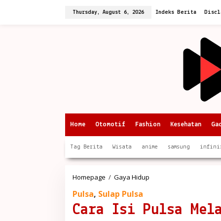
Skip
to
Thursday, August 6, 2026
Indeks Berita
Discl
content
Home
Otomotif
Fashion
Kesehatan
Ga
Tag Berita
Wisata
anime
samsung
infini
Cara
Homepage
/
Gaya Hidup
Isi
Pulsa
,
Sulap Pulsa
Pulsa
Melalui
Cara Isi Pulsa Mel
GoPay