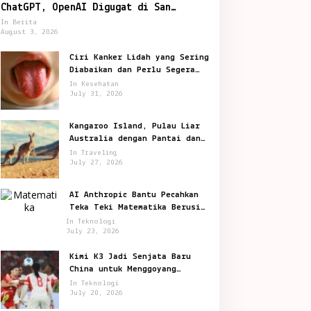
ChatGPT, OpenAI Digugat di San
Francisco
In Berita
August 3, 2026
Ciri Kanker Lidah yang Sering
Diabaikan dan Perlu Segera
Diperiksa
In Kesehatan
July 31, 2026
Kangaroo Island, Pulau Liar
Australia dengan Pantai dan
Satwa Ikonik
In Traveling
July 27, 2026
AI Anthropic Bantu Pecahkan
Teka Teki Matematika Berusia
87 Tahun
In Teknologi
July 23, 2026
Kimi K3 Jadi Senjata Baru
China untuk Menggoyang
Keunggulan AI Amerika
In Teknologi
July 20, 2026