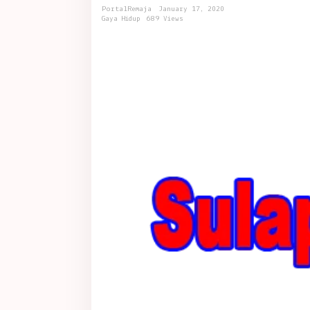
dengan
PortalRemaja
January 17, 2020
Mudah
Gaya Hidup
689 Views