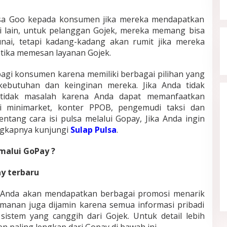
lsa Goo kepada konsumen jika mereka mendapatkan
i lain, untuk pelanggan Gojek, mereka memang bisa
ai, tetapi kadang-kadang akan rumit jika mereka
tika memesan layanan Gojek.
agi konsumen karena memiliki berbagai pilihan yang
 kebutuhan dan keinginan mereka. Jika Anda tidak
u tidak masalah karena Anda dapat memanfaatkan
ti minimarket, konter PPOB, pengemudi taksi dan
entang cara isi pulsa melalui Gopay, Jika Anda ingin
engkapnya kunjungi
Sulap Pulsa
.
malui GoPay ?
Quiet Luxury Tetap Diminati,
y terbaru
Sederhana tapi Terlihat Berkelas
In Fashion
|
May 21, 2026
nda akan mendapatkan berbagai promosi menarik
amanan juga dijamin karena semua informasi pribadi
sistem yang canggih dari Gojek. Untuk detail lebih