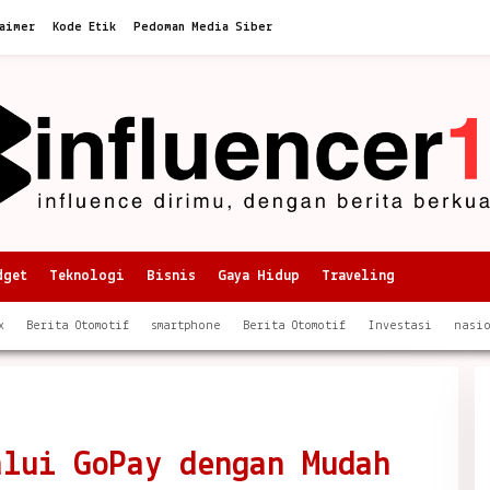
aimer
Kode Etik
Pedoman Media Siber
dget
Teknologi
Bisnis
Gaya Hidup
Traveling
x
Berita Otomotif
smartphone
Berita Otomotif
Investasi
nasi
alui GoPay dengan Mudah