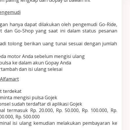
en paling lengkap dari Gopay di bawah ini.
Pengemudi
ngan hanya dapat dilakukan oleh pengemudi Go-Ride,
t dan Go-Shop yang saat ini dalam status pesanan
jadi tolong berikan uang tunai sesuai dengan jumlah
peda motor Anda sebelum mengisi ulang
pulsa ke dalam akun Gopay Anda
rtambah dan isi ulang selesai
 Alfamart
t terdekat
minta mengisi pulsa Gojek
sel sudah terdaftar di aplikasi Gojek
nal termasuk Rp. 20.000, Rp. 50.000, Rp. 100.000, Rp.
00.000, Rp. 500.000
minal isi ulang kemudian melakukan pembayaran ke