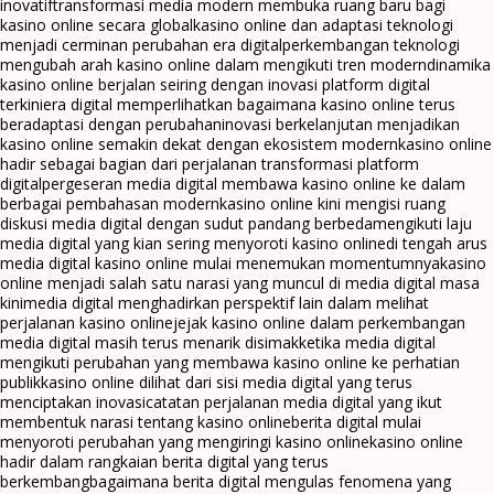
inovatif
transformasi media modern membuka ruang baru bagi
kasino online secara global
kasino online dan adaptasi teknologi
menjadi cerminan perubahan era digital
perkembangan teknologi
mengubah arah kasino online dalam mengikuti tren modern
dinamika
kasino online berjalan seiring dengan inovasi platform digital
terkini
era digital memperlihatkan bagaimana kasino online terus
beradaptasi dengan perubahan
inovasi berkelanjutan menjadikan
kasino online semakin dekat dengan ekosistem modern
kasino online
hadir sebagai bagian dari perjalanan transformasi platform
digital
pergeseran media digital membawa kasino online ke dalam
berbagai pembahasan modern
kasino online kini mengisi ruang
diskusi media digital dengan sudut pandang berbeda
mengikuti laju
media digital yang kian sering menyoroti kasino online
di tengah arus
media digital kasino online mulai menemukan momentumnya
kasino
online menjadi salah satu narasi yang muncul di media digital masa
kini
media digital menghadirkan perspektif lain dalam melihat
perjalanan kasino online
jejak kasino online dalam perkembangan
media digital masih terus menarik disimak
ketika media digital
mengikuti perubahan yang membawa kasino online ke perhatian
publik
kasino online dilihat dari sisi media digital yang terus
menciptakan inovasi
catatan perjalanan media digital yang ikut
membentuk narasi tentang kasino online
berita digital mulai
menyoroti perubahan yang mengiringi kasino online
kasino online
hadir dalam rangkaian berita digital yang terus
berkembang
bagaimana berita digital mengulas fenomena yang