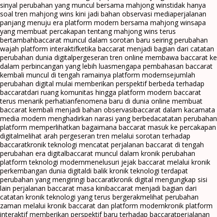
sinyal perubahan yang muncul bersama mahjong wins
tidak hanya
soal tren mahjong wins kini jadi bahan observasi media
perjalanan
panjang menuju era platform modern bersama mahjong wins
apa
yang membuat percakapan tentang mahjong wins terus
bertambah
baccarat muncul dalam sorotan baru seiring perubahan
wajah platform interaktif
ketika baccarat menjadi bagian dari catatan
perubahan dunia digital
pergeseran tren online membawa baccarat ke
dalam perbincangan yang lebih luas
mengapa pembahasan baccarat
kembali muncul di tengah ramainya platform modern
sejumlah
perubahan digital mulai memberikan perspektif berbeda terhadap
baccarat
dari ruang komunitas hingga platform modern baccarat
terus menarik perhatian
fenomena baru di dunia online membuat
baccarat kembali menjadi bahan observasi
baccarat dalam kacamata
media modern menghadirkan narasi yang berbeda
catatan perubahan
platform memperlihatkan bagaimana baccarat masuk ke percakapan
digital
melihat arah pergeseran tren melalui sorotan terhadap
baccarat
kronik teknologi mencatat perjalanan baccarat di tengah
perubahan era digital
baccarat muncul dalam kronik perubahan
platform teknologi modern
menelusuri jejak baccarat melalui kronik
perkembangan dunia digital
di balik kronik teknologi terdapat
perubahan yang mengiringi baccarat
kronik digital mengungkap sisi
lain perjalanan baccarat masa kini
baccarat menjadi bagian dari
catatan kronik teknologi yang terus bergerak
melihat perubahan
zaman melalui kronik baccarat dan platform modern
kronik platform
interaktif memberikan perspektif baru terhadap baccarat
perjalanan