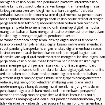
mengenai kasino online dan perubahan platform interaktif
kasino
online kembali disorot dalam perkembangan tren teknologi masa
kini
bagaimana tren teknologi memberikan perspektif berbeda
terhadap kasino online
dinamika tren digital membuka pembahasan
baru seputar kasino online
perjalanan kasino online terlihat di tengah
pergeseran tren teknologi modern
sorotan terbaru tren teknologi
mengarah pada fenomena kasino online
lanskap digital membuka
ruang pembahasan baru mengenai kasino online
kasino online dalam
lanskap digital yang mengalami perubahan secara
bertahap
membaca pergeseran lanskap digital melalui fenomena
kasino online
di tengah lanskap digital kasino online mulai mendapat
sudut pandang baru
perkembangan lanskap digital membawa narasi
kasino online ke arah berbeda
kasino online menjadi bagian dari
dinamika lanskap digital modern
catatan mengenai lanskap digital dan
perjalanan kasino online masa kini
ketika perubahan lanskap digital
mulai mempengaruhi pembahasan kasino online
perspektif baru
dalam melihat kasino online melalui lanskap digital
jejak kasino online
terlihat dalam perubahan lanskap dunia digital
di balik perubahan
platform digital mahjong wins mulai sering diperbincangkan
catatan
redaksi yang menyoroti kehadiran mahjong wins di era media
modern
mengapa banyak orang mulai melirik mahjong wins dalam
percakapan digital
arah baru media online membawa perspektif
berbeda terhadap mahjong wins
ketika diskusi komunitas mulai
membahas mahjong wins dari sudut pandang baru
fenomena yang
tidak disadari berkaitan dengan popularitas mahjong wins
membaca