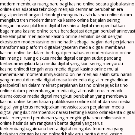
modern membuka ruang baru bagi kasino online secara global
kasino
online dan adaptasi teknologi menjadi cerminan perubahan era
digital
perkembangan teknologi mengubah arah kasino online dalam
mengikuti tren modern
dinamika kasino online berjalan seiring
dengan inovasi platform digital terkini
era digital memperlihatkan
bagaimana kasino online terus beradaptasi dengan perubahan
inovasi
berkelanjutan menjadikan kasino online semakin dekat dengan
ekosistem modern
kasino online hadir sebagai bagian dari perjalanan
transformasi platform digital
pergeseran media digital membawa
kasino online ke dalam berbagai pembahasan modern
kasino online
kini mengisi ruang diskusi media digital dengan sudut pandang
berbeda
mengikuti laju media digital yang kian sering menyoroti
kasino online
di tengah arus media digital kasino online mulai
menemukan momentumnya
kasino online menjadi salah satu narasi
yang muncul di media digital masa kini
media digital menghadirkan
perspektif lain dalam melihat perjalanan kasino online
jejak kasino
online dalam perkembangan media digital masih terus menarik
disimak
ketika media digital mengikuti perubahan yang membawa
kasino online ke perhatian publik
kasino online dilihat dari sisi media
digital yang terus menciptakan inovasi
catatan perjalanan media
digital yang ikut membentuk narasi tentang kasino online
berita digital
mulai menyoroti perubahan yang mengiringi kasino online
kasino
online hadir dalam rangkaian berita digital yang terus
berkembang
bagaimana berita digital mengulas fenomena yang
berkaitan dengan kasino online
di balik arus berita digital kasino