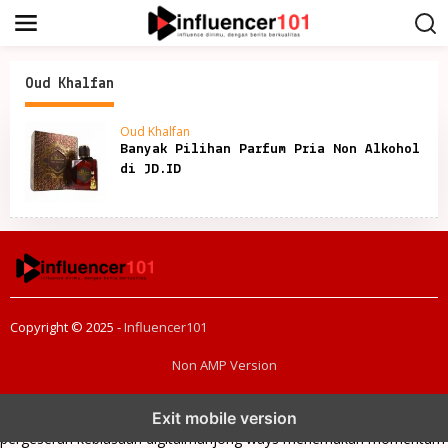
S
k
i
p
t
Oud Khalfan
o
c
Oud Khalfan
o
n
Banyak Pilihan Parfum Pria Non Alkohol
t
di JD.ID
e
n
t
Copyright © 2025 -
Influencer101
Non AMP Version
mahjong ways dan cerita perubahan yang terus berkembang di
Exit mobile version
platform online
fenomena mahjong ways muncul bersama
pergeseran kebiasaan digital
mahjong ways menemukan momentum