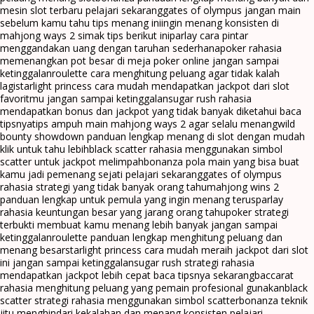
mesin slot terbaru pelajari sekarang
gates of olympus jangan main
sebelum kamu tahu tips menang ini
ingin menang konsisten di
mahjong ways 2 simak tips berikut ini
parlay cara pintar
menggandakan uang dengan taruhan sederhana
poker rahasia
memenangkan pot besar di meja poker online jangan sampai
ketinggalan
roulette cara menghitung peluang agar tidak kalah
lagi
starlight princess cara mudah mendapatkan jackpot dari slot
favoritmu jangan sampai ketinggalan
sugar rush rahasia
mendapatkan bonus dan jackpot yang tidak banyak diketahui baca
tipsnya
tips ampuh main mahjong ways 2 agar selalu menang
wild
bounty showdown panduan lengkap menang di slot dengan mudah
klik untuk tahu lebih
black scatter rahasia menggunakan simbol
scatter untuk jackpot melimpah
bonanza pola main yang bisa buat
kamu jadi pemenang sejati pelajari sekarang
gates of olympus
rahasia strategi yang tidak banyak orang tahu
mahjong wins 2
panduan lengkap untuk pemula yang ingin menang terus
parlay
rahasia keuntungan besar yang jarang orang tahu
poker strategi
terbukti membuat kamu menang lebih banyak jangan sampai
ketinggalan
roulette panduan lengkap menghitung peluang dan
menang besar
starlight princess cara mudah meraih jackpot dari slot
ini jangan sampai ketinggalan
sugar rush strategi rahasia
mendapatkan jackpot lebih cepat baca tipsnya sekarang
baccarat
rahasia menghitung peluang yang pemain profesional gunakan
black
scatter strategi rahasia menggunakan simbol scatter
bonanza teknik
jitu menghindari kekalahan dan menang konsisten pelajari