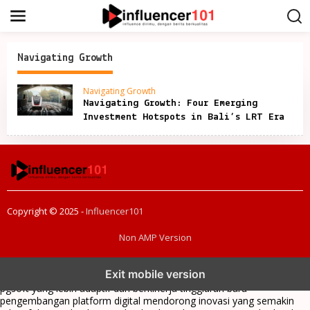
S
k
i
p
t
Navigating Growth
o
c
Navigating Growth
o
n
Navigating Growth: Four Emerging
t
Investment Hotspots in Bali’s LRT Era
e
n
t
Copyright © 2025 -
Influencer101
Non AMP Version
transformasi digital pragmatic play menjadi inspirasi baru dalam
Exit mobile version
menghadirkan inovasi berkualitas
ai digital menjadi kunci analisis data
pgsoft yang lebih adaptif dan berkinerja tinggi
arah baru
pengembangan platform digital mendorong inovasi yang semakin