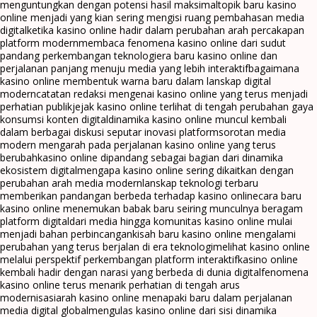
menguntungkan dengan potensi hasil maksimal
topik baru kasino
online menjadi yang kian sering mengisi ruang pembahasan media
digital
ketika kasino online hadir dalam perubahan arah percakapan
platform modern
membaca fenomena kasino online dari sudut
pandang perkembangan teknologi
era baru kasino online dan
perjalanan panjang menuju media yang lebih interaktif
bagaimana
kasino online membentuk warna baru dalam lanskap digital
modern
catatan redaksi mengenai kasino online yang terus menjadi
perhatian publik
jejak kasino online terlihat di tengah perubahan gaya
konsumsi konten digital
dinamika kasino online muncul kembali
dalam berbagai diskusi seputar inovasi platform
sorotan media
modern mengarah pada perjalanan kasino online yang terus
berubah
kasino online dipandang sebagai bagian dari dinamika
ekosistem digital
mengapa kasino online sering dikaitkan dengan
perubahan arah media modern
lanskap teknologi terbaru
memberikan pandangan berbeda terhadap kasino online
cara baru
kasino online menemukan babak baru seiring munculnya beragam
platform digital
dari media hingga komunitas kasino online mulai
menjadi bahan perbincangan
kisah baru kasino online mengalami
perubahan yang terus berjalan di era teknologi
melihat kasino online
melalui perspektif perkembangan platform interaktif
kasino online
kembali hadir dengan narasi yang berbeda di dunia digital
fenomena
kasino online terus menarik perhatian di tengah arus
modernisasi
arah kasino online menapaki baru dalam perjalanan
media digital global
mengulas kasino online dari sisi dinamika