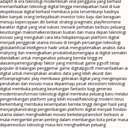
adaptif di era teknologi modern
kisah viral pengguna yang berhasil
memanfaatkan teknologi digital hingga mendapatkan hasil di luar
ekspektasi
ai digital berhasil membaca pola tersembunyi hasilnya
bikin banyak orang terkejut
kisah investor toko baju dari keraguan
menuju kepercayaan diri berkat strategi pragmatic play
fenomena
karakter digital yang viral sukses menarik perhatian berburu peluang
keuntungan maksimal
kecerdasan buatan dan masa depan teknologi
inovasi yang mengubah cara kita hidup
kemajuan platform digital
menjadi penggerak utama inovasi di tengah persaingan teknologi
global
artificial intelligence hadir untuk mengoptimalkan analisis data
mahjong dan meningkatkan produktivitas
mengapa ai digital semakin
diandalkan untuk menganalisis peluang bernilai tinggi ini
alasannya
mengungkap faktor yang membuat game pgsoft tetap
populer di kalangan penggemar game digital
pgsoft memanfaatkan ai
digital untuk menciptakan analisis data yang lebih akurat dan
efisien
pragmatic play membawa gebrakan digital yang menginspirasi
perubahan dan inovasi masa depan
maju pesat ekosistem teknologi
digital membuka peluang keuntungan fantastis bagi generasi
modern
transformasi teknologi digital membuka peluang baru melalui
pengembangan platform yang lebih inovatif
teknologi modern terus
berkembang membuka kesempatan bernilai tinggi dengan hasil yang
menjanjikan
strategi pengembangan platform digital menjadi fondasi
utama dalam menghadirkan inovasi berkelanjutan
robot berbasis ai
mulai mengambil peran penting dalam membangun kota pintar masa
depan
revolusi teknologi masa kini menghadirkan peluang