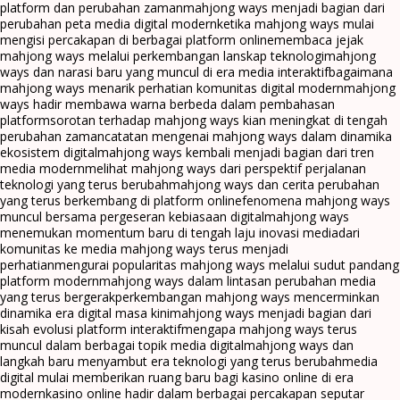
platform dan perubahan zaman
mahjong ways menjadi bagian dari
perubahan peta media digital modern
ketika mahjong ways mulai
mengisi percakapan di berbagai platform online
membaca jejak
mahjong ways melalui perkembangan lanskap teknologi
mahjong
ways dan narasi baru yang muncul di era media interaktif
bagaimana
mahjong ways menarik perhatian komunitas digital modern
mahjong
ways hadir membawa warna berbeda dalam pembahasan
platform
sorotan terhadap mahjong ways kian meningkat di tengah
perubahan zaman
catatan mengenai mahjong ways dalam dinamika
ekosistem digital
mahjong ways kembali menjadi bagian dari tren
media modern
melihat mahjong ways dari perspektif perjalanan
teknologi yang terus berubah
mahjong ways dan cerita perubahan
yang terus berkembang di platform online
fenomena mahjong ways
muncul bersama pergeseran kebiasaan digital
mahjong ways
menemukan momentum baru di tengah laju inovasi media
dari
komunitas ke media mahjong ways terus menjadi
perhatian
mengurai popularitas mahjong ways melalui sudut pandang
platform modern
mahjong ways dalam lintasan perubahan media
yang terus bergerak
perkembangan mahjong ways mencerminkan
dinamika era digital masa kini
mahjong ways menjadi bagian dari
kisah evolusi platform interaktif
mengapa mahjong ways terus
muncul dalam berbagai topik media digital
mahjong ways dan
langkah baru menyambut era teknologi yang terus berubah
media
digital mulai memberikan ruang baru bagi kasino online di era
modern
kasino online hadir dalam berbagai percakapan seputar