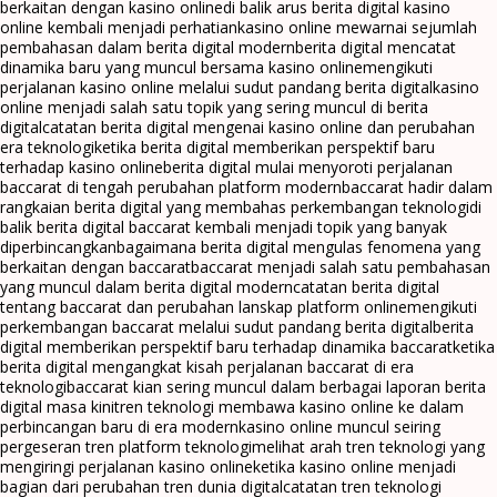
berkaitan dengan kasino online
di balik arus berita digital kasino
online kembali menjadi perhatian
kasino online mewarnai sejumlah
pembahasan dalam berita digital modern
berita digital mencatat
dinamika baru yang muncul bersama kasino online
mengikuti
perjalanan kasino online melalui sudut pandang berita digital
kasino
online menjadi salah satu topik yang sering muncul di berita
digital
catatan berita digital mengenai kasino online dan perubahan
era teknologi
ketika berita digital memberikan perspektif baru
terhadap kasino online
berita digital mulai menyoroti perjalanan
baccarat di tengah perubahan platform modern
baccarat hadir dalam
rangkaian berita digital yang membahas perkembangan teknologi
di
balik berita digital baccarat kembali menjadi topik yang banyak
diperbincangkan
bagaimana berita digital mengulas fenomena yang
berkaitan dengan baccarat
baccarat menjadi salah satu pembahasan
yang muncul dalam berita digital modern
catatan berita digital
tentang baccarat dan perubahan lanskap platform online
mengikuti
perkembangan baccarat melalui sudut pandang berita digital
berita
digital memberikan perspektif baru terhadap dinamika baccarat
ketika
berita digital mengangkat kisah perjalanan baccarat di era
teknologi
baccarat kian sering muncul dalam berbagai laporan berita
digital masa kini
tren teknologi membawa kasino online ke dalam
perbincangan baru di era modern
kasino online muncul seiring
pergeseran tren platform teknologi
melihat arah tren teknologi yang
mengiringi perjalanan kasino online
ketika kasino online menjadi
bagian dari perubahan tren dunia digital
catatan tren teknologi