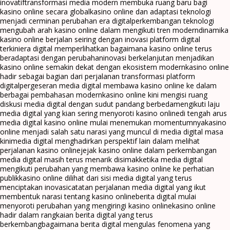
inovatif
transformasi media modern membuka ruang baru bagi
kasino online secara global
kasino online dan adaptasi teknologi
menjadi cerminan perubahan era digital
perkembangan teknologi
mengubah arah kasino online dalam mengikuti tren modern
dinamika
kasino online berjalan seiring dengan inovasi platform digital
terkini
era digital memperlihatkan bagaimana kasino online terus
beradaptasi dengan perubahan
inovasi berkelanjutan menjadikan
kasino online semakin dekat dengan ekosistem modern
kasino online
hadir sebagai bagian dari perjalanan transformasi platform
digital
pergeseran media digital membawa kasino online ke dalam
berbagai pembahasan modern
kasino online kini mengisi ruang
diskusi media digital dengan sudut pandang berbeda
mengikuti laju
media digital yang kian sering menyoroti kasino online
di tengah arus
media digital kasino online mulai menemukan momentumnya
kasino
online menjadi salah satu narasi yang muncul di media digital masa
kini
media digital menghadirkan perspektif lain dalam melihat
perjalanan kasino online
jejak kasino online dalam perkembangan
media digital masih terus menarik disimak
ketika media digital
mengikuti perubahan yang membawa kasino online ke perhatian
publik
kasino online dilihat dari sisi media digital yang terus
menciptakan inovasi
catatan perjalanan media digital yang ikut
membentuk narasi tentang kasino online
berita digital mulai
menyoroti perubahan yang mengiringi kasino online
kasino online
hadir dalam rangkaian berita digital yang terus
berkembang
bagaimana berita digital mengulas fenomena yang