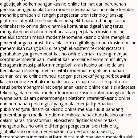
digital
jejak perkembangan kasino online terlihat dari perubahan
perilaku pengguna platform modern
mengapa kasino online kembali
menarik perhatian di tengah pergeseran tren teknologi
lanskap
platform interaktif memberikan perspektif baru terhadap kasino
online
kasino online dan dinamika komunitas digital yang terus
mengalami perubahan
membaca arah perjalanan kasino online
melalui sorotan media modern
fenomena kasino online mengikuti
perkembangan narasi di era platform digital
bagaimana kasino online
menemukan ruang baru di tengah ekosistem teknologi
catatan
perubahan yang membuat kasino online semakin sering menjadi
sorotan
perspektif baru melihat kasino online seiring munculnya
beragam inovasi platform
mengubah arah kasino online dalam
bercakapan lanskap media digital modern
di tengah perubahan
zaman kasino online muncul dengan perspektif yang berbeda
viral
kasino online kembali menjadi sorotan saat ekosistem platform
terus berkembang
melihat perjalanan kasino online dari sisi adaptasi
teknologi dan media modern
fenomena kasino online menghadirkan
warna baru dalam perkembangan platform interaktif
kasino online
dan perubahan pola digital yang mulai menjadi perhatian
publik
mengurai dinamika kasino online melalui sudut pandang
perkembangan media modern
membuka babak baru kasino online
dalam narasi transformasi ekosistem digital
catatan redaksi
mengenai kasino online di tengah pergeseran tren teknologi
global
kasino online menemukan momentum baru seiring
bertambahnya inovasi platform digital
mahjong ways menjadi salah