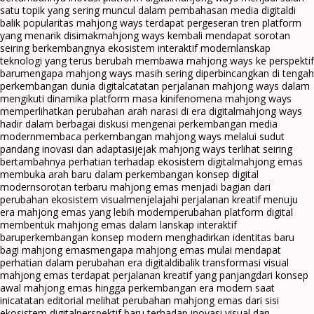
satu topik yang sering muncul dalam pembahasan media digital
di
balik popularitas mahjong ways terdapat pergeseran tren platform
yang menarik disimak
mahjong ways kembali mendapat sorotan
seiring berkembangnya ekosistem interaktif modern
lanskap
teknologi yang terus berubah membawa mahjong ways ke perspektif
baru
mengapa mahjong ways masih sering diperbincangkan di tengah
perkembangan dunia digital
catatan perjalanan mahjong ways dalam
mengikuti dinamika platform masa kini
fenomena mahjong ways
memperlihatkan perubahan arah narasi di era digital
mahjong ways
hadir dalam berbagai diskusi mengenai perkembangan media
modern
membaca perkembangan mahjong ways melalui sudut
pandang inovasi dan adaptasi
jejak mahjong ways terlihat seiring
bertambahnya perhatian terhadap ekosistem digital
mahjong emas
membuka arah baru dalam perkembangan konsep digital
modern
sorotan terbaru mahjong emas menjadi bagian dari
perubahan ekosistem visual
menjelajahi perjalanan kreatif menuju
era mahjong emas yang lebih modern
perubahan platform digital
membentuk mahjong emas dalam lanskap interaktif
baru
perkembangan konsep modern menghadirkan identitas baru
bagi mahjong emas
mengapa mahjong emas mulai mendapat
perhatian dalam perubahan era digital
dibalik transformasi visual
mahjong emas terdapat perjalanan kreatif yang panjang
dari konsep
awal mahjong emas hingga perkembangan era modern saat
ini
catatan editorial melihat perubahan mahjong emas dari sisi
ekosistem digital
perspektif baru terhadap inovasi visual dan