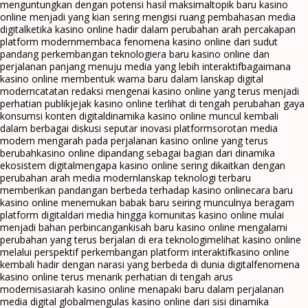
menguntungkan dengan potensi hasil maksimal
topik baru kasino
online menjadi yang kian sering mengisi ruang pembahasan media
digital
ketika kasino online hadir dalam perubahan arah percakapan
platform modern
membaca fenomena kasino online dari sudut
pandang perkembangan teknologi
era baru kasino online dan
perjalanan panjang menuju media yang lebih interaktif
bagaimana
kasino online membentuk warna baru dalam lanskap digital
modern
catatan redaksi mengenai kasino online yang terus menjadi
perhatian publik
jejak kasino online terlihat di tengah perubahan gaya
konsumsi konten digital
dinamika kasino online muncul kembali
dalam berbagai diskusi seputar inovasi platform
sorotan media
modern mengarah pada perjalanan kasino online yang terus
berubah
kasino online dipandang sebagai bagian dari dinamika
ekosistem digital
mengapa kasino online sering dikaitkan dengan
perubahan arah media modern
lanskap teknologi terbaru
memberikan pandangan berbeda terhadap kasino online
cara baru
kasino online menemukan babak baru seiring munculnya beragam
platform digital
dari media hingga komunitas kasino online mulai
menjadi bahan perbincangan
kisah baru kasino online mengalami
perubahan yang terus berjalan di era teknologi
melihat kasino online
melalui perspektif perkembangan platform interaktif
kasino online
kembali hadir dengan narasi yang berbeda di dunia digital
fenomena
kasino online terus menarik perhatian di tengah arus
modernisasi
arah kasino online menapaki baru dalam perjalanan
media digital global
mengulas kasino online dari sisi dinamika