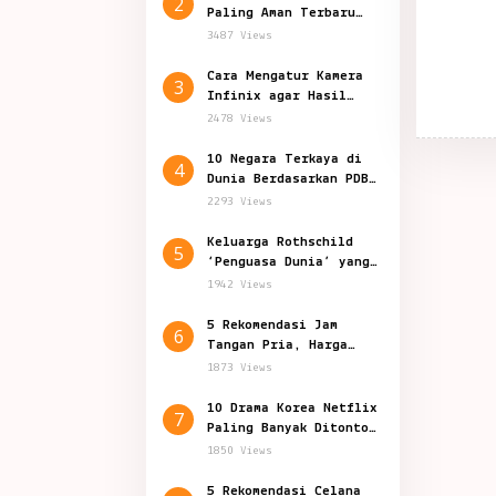
2
Paling Aman Terbaru
2024, Indonesia Nomor?
3487 Views
Cara Mengatur Kamera
3
Infinix agar Hasil
Foto Jernih dan Bagus
2478 Views
10 Negara Terkaya di
4
Dunia Berdasarkan PDB
Per Kapita
2293 Views
Keluarga Rothschild
5
‘Penguasa Dunia’ yang
Penuh Teori Konspirasi
1942 Views
5 Rekomendasi Jam
6
Tangan Pria, Harga
Mulai Rp 129.000
1873 Views
10 Drama Korea Netflix
7
Paling Banyak Ditonton
Sepanjang 2024
1850 Views
5 Rekomendasi Celana