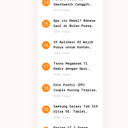
14
Smartwatch Canggih
Teknologi Kesehatan
1579 Views
Apa itu Mokel? Bahasa
15
Gaul di Bulan Puasa
yang Viral
1549 Views
10 Aplikasi AI Wajib
16
Punya untuk Konten
Marketing
1548 Views
Tecno Megabook T1
17
Hadir dengan Opsi
Prosesor Baru
1514 Views
Foto Profil (PP)
18
Couple Kucing Terpisah
Lucu Aesthetic
1508 Views
Samsung Galaxy Tab S10
19
Ultra 5G: Tablet
Canggih Fitur Terbaru
1486 Views
Realme GT 7 Dream