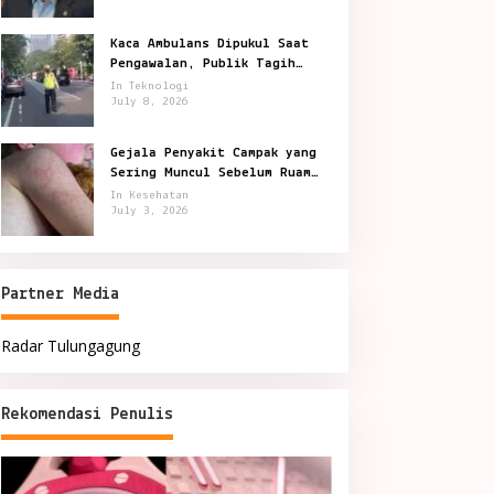
Kaca Ambulans Dipukul Saat
Pengawalan, Publik Tagih
Jawaban Polisi
In Teknologi
July 8, 2026
Gejala Penyakit Campak yang
Sering Muncul Sebelum Ruam
Terlihat
In Kesehatan
July 3, 2026
Partner Media
Radar Tulungagung
Rekomendasi Penulis