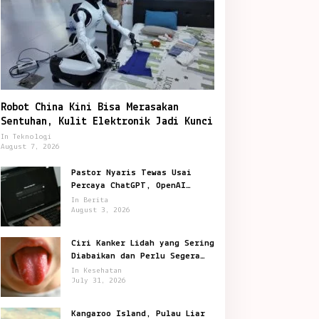
Robot China Kini Bisa Merasakan
Sentuhan, Kulit Elektronik Jadi Kunci
In Teknologi
August 7, 2026
Pastor Nyaris Tewas Usai
Percaya ChatGPT, OpenAI
Digugat di San Francisco
In Berita
August 3, 2026
Ciri Kanker Lidah yang Sering
Diabaikan dan Perlu Segera
Diperiksa
In Kesehatan
July 31, 2026
Kangaroo Island, Pulau Liar