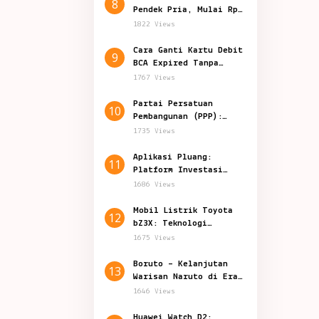
8
Pendek Pria, Mulai Rp
50.000-an
1822 Views
Cara Ganti Kartu Debit
9
BCA Expired Tanpa
Harus Datang ke Bank
1767 Views
Partai Persatuan
10
Pembangunan (PPP):
Politik Indonesia
1735 Views
Aplikasi Pluang:
11
Platform Investasi
Inovatif di Indonesia
1686 Views
Mobil Listrik Toyota
12
bZ3X: Teknologi
Canggih Harga 200
1675 Views
Jutaan
Boruto – Kelanjutan
13
Warisan Naruto di Era
Shinobi Modern
1646 Views
Huawei Watch D2: