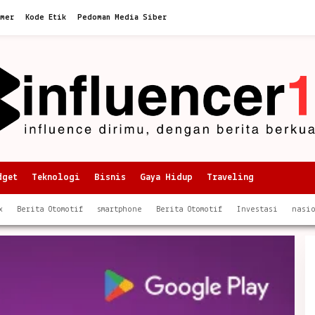
imer
Kode Etik
Pedoman Media Siber
dget
Teknologi
Bisnis
Gaya Hidup
Traveling
x
Berita Otomotif
smartphone
Berita Otomotif
Investasi
nasi