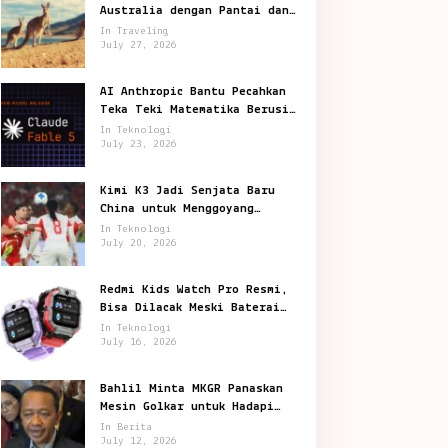
Australia dengan Pantai dan
Satwa Ikonik
In Traveling
July 27, 2026
AI Anthropic Bantu Pecahkan
Teka Teki Matematika Berusia
87 Tahun
In Teknologi
July 23, 2026
Kimi K3 Jadi Senjata Baru
China untuk Menggoyang
Keunggulan AI Amerika
In Teknologi
July 20, 2026
Redmi Kids Watch Pro Resmi,
Bisa Dilacak Meski Baterai
Sudah Habis
In Teknologi
July 16, 2026
Bahlil Minta MKGR Panaskan
Mesin Golkar untuk Hadapi
Pemilu 2029
In Berita
July 12, 2026