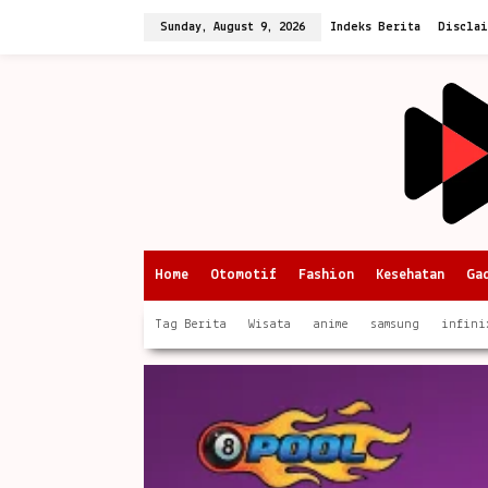
Skip
to
Sunday, August 9, 2026
Indeks Berita
Discla
content
Home
Otomotif
Fashion
Kesehatan
Ga
Tag Berita
Wisata
anime
samsung
infini