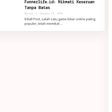
Funnerlife.id: Nikmati Keseruan
Tanpa Batas
By
Bisnis
|
January 21, 2024
PortalRemaja
8 Ball Pool, salah satu game biliar online paling
populer, telah memikat