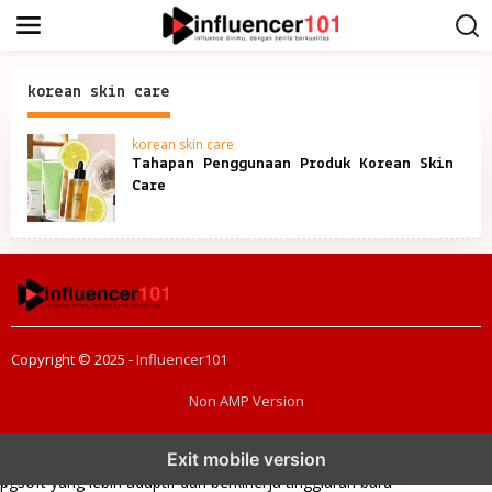
S
k
i
p
t
korean skin care
o
c
korean skin care
o
n
Tahapan Penggunaan Produk Korean Skin
t
Care
e
n
t
Copyright © 2025 -
Influencer101
Non AMP Version
transformasi digital pragmatic play menjadi inspirasi baru dalam
Exit mobile version
menghadirkan inovasi berkualitas
ai digital menjadi kunci analisis data
pgsoft yang lebih adaptif dan berkinerja tinggi
arah baru