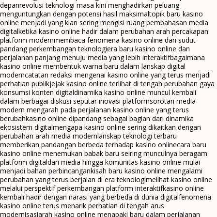
depan
revolusi teknologi masa kini menghadirkan peluang
menguntungkan dengan potensi hasil maksimal
topik baru kasino
online menjadi yang kian sering mengisi ruang pembahasan media
digital
ketika kasino online hadir dalam perubahan arah percakapan
platform modern
membaca fenomena kasino online dari sudut
pandang perkembangan teknologi
era baru kasino online dan
perjalanan panjang menuju media yang lebih interaktif
bagaimana
kasino online membentuk warna baru dalam lanskap digital
modern
catatan redaksi mengenai kasino online yang terus menjadi
perhatian publik
jejak kasino online terlihat di tengah perubahan gaya
konsumsi konten digital
dinamika kasino online muncul kembali
dalam berbagai diskusi seputar inovasi platform
sorotan media
modern mengarah pada perjalanan kasino online yang terus
berubah
kasino online dipandang sebagai bagian dari dinamika
ekosistem digital
mengapa kasino online sering dikaitkan dengan
perubahan arah media modern
lanskap teknologi terbaru
memberikan pandangan berbeda terhadap kasino online
cara baru
kasino online menemukan babak baru seiring munculnya beragam
platform digital
dari media hingga komunitas kasino online mulai
menjadi bahan perbincangan
kisah baru kasino online mengalami
perubahan yang terus berjalan di era teknologi
melihat kasino online
melalui perspektif perkembangan platform interaktif
kasino online
kembali hadir dengan narasi yang berbeda di dunia digital
fenomena
kasino online terus menarik perhatian di tengah arus
modernisasi
arah kasino online menapaki baru dalam perjalanan