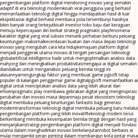
pengembangan platform digital mendorong inovasi yang semakin
adaptif di era teknologi modern
kisah viral pengguna yang berhasil
memanfaatkan teknologi digital hingga mendapatkan hasil di luar
ekspektasi
ai digital berhasil membaca pola tersembunyi hasilnya
bikin banyak orang terkejut
kisah investor toko baju dari keraguan
menuju kepercayaan diri berkat strategi pragmatic play
fenomena
karakter digital yang viral sukses menarik perhatian berburu peluang
keuntungan maksimal
kecerdasan buatan dan masa depan teknologi
inovasi yang mengubah cara kita hidup
kemajuan platform digital
menjadi penggerak utama inovasi di tengah persaingan teknologi
global
artificial intelligence hadir untuk mengoptimalkan analisis data
mahjong dan meningkatkan produktivitas
mengapa ai digital semakin
diandalkan untuk menganalisis peluang bernilai tinggi ini
alasannya
mengungkap faktor yang membuat game pgsoft tetap
populer di kalangan penggemar game digital
pgsoft memanfaatkan ai
digital untuk menciptakan analisis data yang lebih akurat dan
efisien
pragmatic play membawa gebrakan digital yang menginspirasi
perubahan dan inovasi masa depan
maju pesat ekosistem teknologi
digital membuka peluang keuntungan fantastis bagi generasi
modern
transformasi teknologi digital membuka peluang baru melalui
pengembangan platform yang lebih inovatif
teknologi modern terus
berkembang membuka kesempatan bernilai tinggi dengan hasil yang
menjanjikan
strategi pengembangan platform digital menjadi fondasi
utama dalam menghadirkan inovasi berkelanjutan
robot berbasis ai
mulai mengambil peran penting dalam membangun kota pintar masa