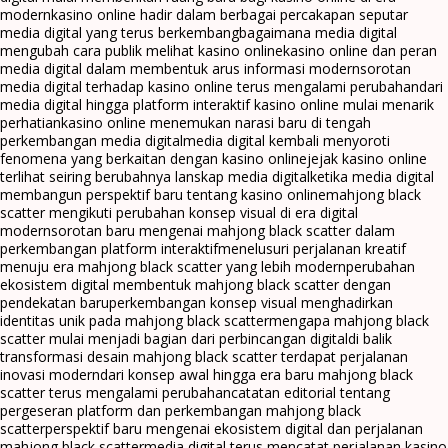
modern
kasino online hadir dalam berbagai percakapan seputar
media digital yang terus berkembang
bagaimana media digital
mengubah cara publik melihat kasino online
kasino online dan peran
media digital dalam membentuk arus informasi modern
sorotan
media digital terhadap kasino online terus mengalami perubahan
dari
media digital hingga platform interaktif kasino online mulai menarik
perhatian
kasino online menemukan narasi baru di tengah
perkembangan media digital
media digital kembali menyoroti
fenomena yang berkaitan dengan kasino online
jejak kasino online
terlihat seiring berubahnya lanskap media digital
ketika media digital
membangun perspektif baru tentang kasino online
mahjong black
scatter mengikuti perubahan konsep visual di era digital
modern
sorotan baru mengenai mahjong black scatter dalam
perkembangan platform interaktif
menelusuri perjalanan kreatif
menuju era mahjong black scatter yang lebih modern
perubahan
ekosistem digital membentuk mahjong black scatter dengan
pendekatan baru
perkembangan konsep visual menghadirkan
identitas unik pada mahjong black scatter
mengapa mahjong black
scatter mulai menjadi bagian dari perbincangan digital
di balik
transformasi desain mahjong black scatter terdapat perjalanan
inovasi modern
dari konsep awal hingga era baru mahjong black
scatter terus mengalami perubahan
catatan editorial tentang
pergeseran platform dan perkembangan mahjong black
scatter
perspektif baru mengenai ekosistem digital dan perjalanan
mahjong black scatter
media digital terus mencatat perjalanan kasino