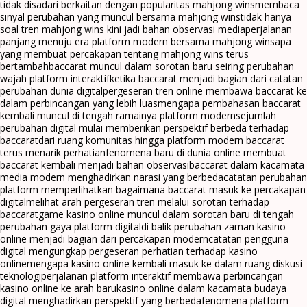
tidak disadari berkaitan dengan popularitas mahjong wins
membaca
sinyal perubahan yang muncul bersama mahjong wins
tidak hanya
soal tren mahjong wins kini jadi bahan observasi media
perjalanan
panjang menuju era platform modern bersama mahjong wins
apa
yang membuat percakapan tentang mahjong wins terus
bertambah
baccarat muncul dalam sorotan baru seiring perubahan
wajah platform interaktif
ketika baccarat menjadi bagian dari catatan
perubahan dunia digital
pergeseran tren online membawa baccarat ke
dalam perbincangan yang lebih luas
mengapa pembahasan baccarat
kembali muncul di tengah ramainya platform modern
sejumlah
perubahan digital mulai memberikan perspektif berbeda terhadap
baccarat
dari ruang komunitas hingga platform modern baccarat
terus menarik perhatian
fenomena baru di dunia online membuat
baccarat kembali menjadi bahan observasi
baccarat dalam kacamata
media modern menghadirkan narasi yang berbeda
catatan perubahan
platform memperlihatkan bagaimana baccarat masuk ke percakapan
digital
melihat arah pergeseran tren melalui sorotan terhadap
baccarat
game kasino online muncul dalam sorotan baru di tengah
perubahan gaya platform digital
di balik perubahan zaman kasino
online menjadi bagian dari percakapan modern
catatan pengguna
digital mengungkap pergeseran perhatian terhadap kasino
online
mengapa kasino online kembali masuk ke dalam ruang diskusi
teknologi
perjalanan platform interaktif membawa perbincangan
kasino online ke arah baru
kasino online dalam kacamata budaya
digital menghadirkan perspektif yang berbeda
fenomena platform