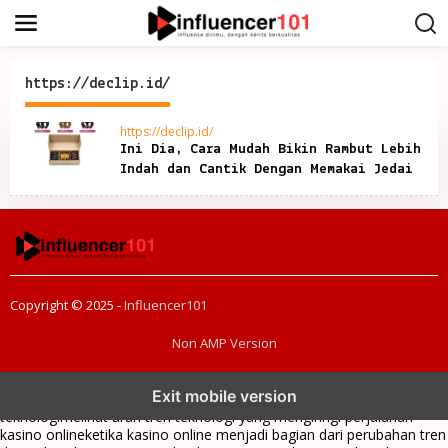
S
k
i
p
t
https://declip.id/
o
c
https://declip.id/
o
n
Ini Dia, Cara Mudah Bikin Rambut Lebih
t
Indah dan Cantik Dengan Memakai Jedai
e
n
t
Copyright © 2025 -
Influencer101
Non AMP Version
tren teknologi membawa kasino online ke dalam perbincangan baru
Exit mobile version
di era modern
kasino online muncul seiring pergeseran tren platform
teknologi
melihat arah tren teknologi yang mengiringi perjalanan
kasino online
ketika kasino online menjadi bagian dari perubahan tren