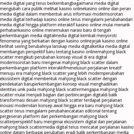
media digital yang terus berkembang
bagaimana media digital
mengubah cara publik melihat kasino online
kasino online dan peran
media digital dalam membentuk arus informasi modern
sorotan
media digital terhadap kasino online terus mengalami perubahan
dari
media digital hingga platform interaktif kasino online mulai menarik
perhatian
kasino online menemukan narasi baru di tengah
perkembangan media digital
media digital kembali menyoroti
fenomena yang berkaitan dengan kasino online
jejak kasino online
terlihat seiring berubahnya lanskap media digital
ketika media digital
membangun perspektif baru tentang kasino online
mahjong black
scatter mengikuti perubahan konsep visual di era digital
modern
sorotan baru mengenai mahjong black scatter dalam
perkembangan platform interaktif
menelusuri perjalanan kreatif
menuju era mahjong black scatter yang lebih modern
perubahan
ekosistem digital membentuk mahjong black scatter dengan
pendekatan baru
perkembangan konsep visual menghadirkan
identitas unik pada mahjong black scatter
mengapa mahjong black
scatter mulai menjadi bagian dari perbincangan digital
di balik
transformasi desain mahjong black scatter terdapat perjalanan
inovasi modern
dari konsep awal hingga era baru mahjong black
scatter terus mengalami perubahan
catatan editorial tentang
pergeseran platform dan perkembangan mahjong black
scatter
perspektif baru mengenai ekosistem digital dan perjalanan
mahjong black scatter
media digital terus mencatat perjalanan kasino
online dalam berbagai perubahan era
di balik perkembangan media