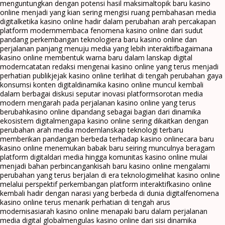
menguntungkan dengan potensi hasil maksimal
topik baru kasino
online menjadi yang kian sering mengisi ruang pembahasan media
digital
ketika kasino online hadir dalam perubahan arah percakapan
platform modern
membaca fenomena kasino online dari sudut
pandang perkembangan teknologi
era baru kasino online dan
perjalanan panjang menuju media yang lebih interaktif
bagaimana
kasino online membentuk warna baru dalam lanskap digital
modern
catatan redaksi mengenai kasino online yang terus menjadi
perhatian publik
jejak kasino online terlihat di tengah perubahan gaya
konsumsi konten digital
dinamika kasino online muncul kembali
dalam berbagai diskusi seputar inovasi platform
sorotan media
modern mengarah pada perjalanan kasino online yang terus
berubah
kasino online dipandang sebagai bagian dari dinamika
ekosistem digital
mengapa kasino online sering dikaitkan dengan
perubahan arah media modern
lanskap teknologi terbaru
memberikan pandangan berbeda terhadap kasino online
cara baru
kasino online menemukan babak baru seiring munculnya beragam
platform digital
dari media hingga komunitas kasino online mulai
menjadi bahan perbincangan
kisah baru kasino online mengalami
perubahan yang terus berjalan di era teknologi
melihat kasino online
melalui perspektif perkembangan platform interaktif
kasino online
kembali hadir dengan narasi yang berbeda di dunia digital
fenomena
kasino online terus menarik perhatian di tengah arus
modernisasi
arah kasino online menapaki baru dalam perjalanan
media digital global
mengulas kasino online dari sisi dinamika