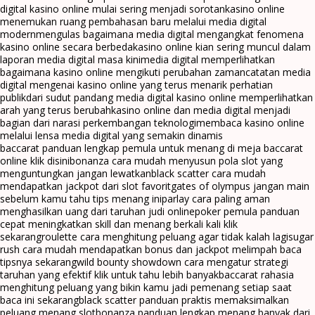
digital kasino online mulai sering menjadi sorotan
kasino online
menemukan ruang pembahasan baru melalui media digital
modern
mengulas bagaimana media digital mengangkat fenomena
kasino online secara berbeda
kasino online kian sering muncul dalam
laporan media digital masa kini
media digital memperlihatkan
bagaimana kasino online mengikuti perubahan zaman
catatan media
digital mengenai kasino online yang terus menarik perhatian
publik
dari sudut pandang media digital kasino online memperlihatkan
arah yang terus berubah
kasino online dan media digital menjadi
bagian dari narasi perkembangan teknologi
membaca kasino online
melalui lensa media digital yang semakin dinamis
baccarat panduan lengkap pemula untuk menang di meja baccarat
online klik disini
bonanza cara mudah menyusun pola slot yang
menguntungkan jangan lewatkan
black scatter cara mudah
mendapatkan jackpot dari slot favorit
gates of olympus jangan main
sebelum kamu tahu tips menang ini
parlay cara paling aman
menghasilkan uang dari taruhan judi online
poker pemula panduan
cepat meningkatkan skill dan menang berkali kali klik
sekarang
roulette cara menghitung peluang agar tidak kalah lagi
sugar
rush cara mudah mendapatkan bonus dan jackpot melimpah baca
tipsnya sekarang
wild bounty showdown cara mengatur strategi
taruhan yang efektif klik untuk tahu lebih banyak
baccarat rahasia
menghitung peluang yang bikin kamu jadi pemenang setiap saat
baca ini sekarang
black scatter panduan praktis memaksimalkan
peluang menang slot
bonanza panduan lengkap menang banyak dari