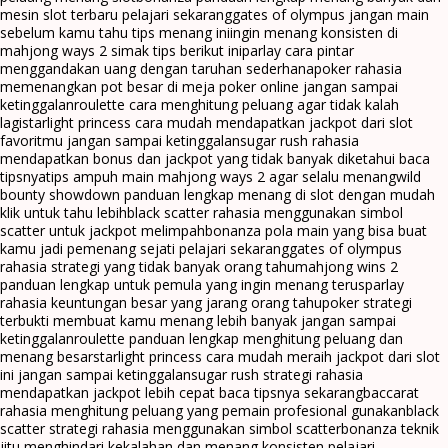
mesin slot terbaru pelajari sekarang
gates of olympus jangan main
sebelum kamu tahu tips menang ini
ingin menang konsisten di
mahjong ways 2 simak tips berikut ini
parlay cara pintar
menggandakan uang dengan taruhan sederhana
poker rahasia
memenangkan pot besar di meja poker online jangan sampai
ketinggalan
roulette cara menghitung peluang agar tidak kalah
lagi
starlight princess cara mudah mendapatkan jackpot dari slot
favoritmu jangan sampai ketinggalan
sugar rush rahasia
mendapatkan bonus dan jackpot yang tidak banyak diketahui baca
tipsnya
tips ampuh main mahjong ways 2 agar selalu menang
wild
bounty showdown panduan lengkap menang di slot dengan mudah
klik untuk tahu lebih
black scatter rahasia menggunakan simbol
scatter untuk jackpot melimpah
bonanza pola main yang bisa buat
kamu jadi pemenang sejati pelajari sekarang
gates of olympus
rahasia strategi yang tidak banyak orang tahu
mahjong wins 2
panduan lengkap untuk pemula yang ingin menang terus
parlay
rahasia keuntungan besar yang jarang orang tahu
poker strategi
terbukti membuat kamu menang lebih banyak jangan sampai
ketinggalan
roulette panduan lengkap menghitung peluang dan
menang besar
starlight princess cara mudah meraih jackpot dari slot
ini jangan sampai ketinggalan
sugar rush strategi rahasia
mendapatkan jackpot lebih cepat baca tipsnya sekarang
baccarat
rahasia menghitung peluang yang pemain profesional gunakan
black
scatter strategi rahasia menggunakan simbol scatter
bonanza teknik
jitu menghindari kekalahan dan menang konsisten pelajari