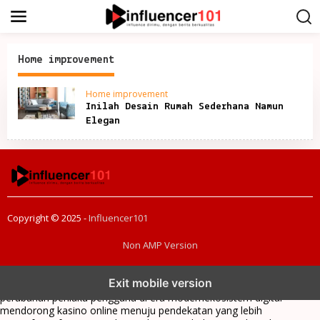
S
k
i
p
t
Home improvement
o
c
Home improvement
o
n
Inilah Desain Rumah Sederhana Namun
t
Elegan
e
n
t
Copyright © 2025 -
Influencer101
Non AMP Version
kasino online menjadi bagian dari transformasi ekosistem digital
Exit mobile version
yang terus berkembang
perkembangan kasino online mencerminkan
perubahan perilaku pengguna di era modern
ekosistem digital
mendorong kasino online menuju pendekatan yang lebih