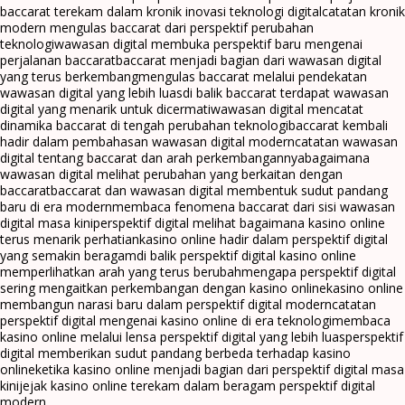
baccarat terekam dalam kronik inovasi teknologi digital
catatan kronik
modern mengulas baccarat dari perspektif perubahan
teknologi
wawasan digital membuka perspektif baru mengenai
perjalanan baccarat
baccarat menjadi bagian dari wawasan digital
yang terus berkembang
mengulas baccarat melalui pendekatan
wawasan digital yang lebih luas
di balik baccarat terdapat wawasan
digital yang menarik untuk dicermati
wawasan digital mencatat
dinamika baccarat di tengah perubahan teknologi
baccarat kembali
hadir dalam pembahasan wawasan digital modern
catatan wawasan
digital tentang baccarat dan arah perkembangannya
bagaimana
wawasan digital melihat perubahan yang berkaitan dengan
baccarat
baccarat dan wawasan digital membentuk sudut pandang
baru di era modern
membaca fenomena baccarat dari sisi wawasan
digital masa kini
perspektif digital melihat bagaimana kasino online
terus menarik perhatian
kasino online hadir dalam perspektif digital
yang semakin beragam
di balik perspektif digital kasino online
memperlihatkan arah yang terus berubah
mengapa perspektif digital
sering mengaitkan perkembangan dengan kasino online
kasino online
membangun narasi baru dalam perspektif digital modern
catatan
perspektif digital mengenai kasino online di era teknologi
membaca
kasino online melalui lensa perspektif digital yang lebih luas
perspektif
digital memberikan sudut pandang berbeda terhadap kasino
online
ketika kasino online menjadi bagian dari perspektif digital masa
kini
jejak kasino online terekam dalam beragam perspektif digital
modern