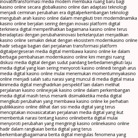
inovatif
transformasi media modern membuka ruang baru bagi
kasino online secara global
kasino online dan adaptasi teknologi
menjadi cerminan perubahan era digital
perkembangan teknologi
mengubah arah kasino online dalam mengikuti tren modern
dinamika
kasino online berjalan seiring dengan inovasi platform digital
terkini
era digital memperlihatkan bagaimana kasino online terus
beradaptasi dengan perubahan
inovasi berkelanjutan menjadikan
kasino online semakin dekat dengan ekosistem modern
kasino online
hadir sebagai bagian dari perjalanan transformasi platform
digital
pergeseran media digital membawa kasino online ke dalam
berbagai pembahasan modern
kasino online kini mengisi ruang
diskusi media digital dengan sudut pandang berbeda
mengikuti laju
media digital yang kian sering menyoroti kasino online
di tengah arus
media digital kasino online mulai menemukan momentumnya
kasino
online menjadi salah satu narasi yang muncul di media digital masa
kini
media digital menghadirkan perspektif lain dalam melihat
perjalanan kasino online
jejak kasino online dalam perkembangan
media digital masih terus menarik disimak
ketika media digital
mengikuti perubahan yang membawa kasino online ke perhatian
publik
kasino online dilihat dari sisi media digital yang terus
menciptakan inovasi
catatan perjalanan media digital yang ikut
membentuk narasi tentang kasino online
berita digital mulai
menyoroti perubahan yang mengiringi kasino online
kasino online
hadir dalam rangkaian berita digital yang terus
berkembang
bagaimana berita digital mengulas fenomena yang