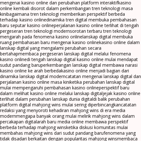
mengenai kasino online dan perubahan platform interaktif
kasino
online kembali disorot dalam perkembangan tren teknologi masa
kini
bagaimana tren teknologi memberikan perspektif berbeda
terhadap kasino online
dinamika tren digital membuka pembahasan
baru seputar kasino online
perjalanan kasino online terlihat di tengah
pergeseran tren teknologi modern
sorotan terbaru tren teknologi
mengarah pada fenomena kasino online
lanskap digital membuka
ruang pembahasan baru mengenai kasino online
kasino online dalam
lanskap digital yang mengalami perubahan secara
bertahap
membaca pergeseran lanskap digital melalui fenomena
kasino online
di tengah lanskap digital kasino online mulai mendapat
sudut pandang baru
perkembangan lanskap digital membawa narasi
kasino online ke arah berbeda
kasino online menjadi bagian dari
dinamika lanskap digital modern
catatan mengenai lanskap digital dan
perjalanan kasino online masa kini
ketika perubahan lanskap digital
mulai mempengaruhi pembahasan kasino online
perspektif baru
dalam melihat kasino online melalui lanskap digital
jejak kasino online
terlihat dalam perubahan lanskap dunia digital
di balik perubahan
platform digital mahjong wins mulai sering diperbincangkan
catatan
redaksi yang menyoroti kehadiran mahjong wins di era media
modern
mengapa banyak orang mulai melirik mahjong wins dalam
percakapan digital
arah baru media online membawa perspektif
berbeda terhadap mahjong wins
ketika diskusi komunitas mulai
membahas mahjong wins dari sudut pandang baru
fenomena yang
tidak disadari berkaitan dengan popularitas mahjong wins
membaca